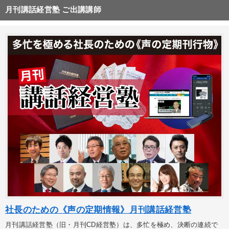
月刊講話経営塾 ご出講講師
社長のための《声の定期情報》月刊講話経営塾
月刊講話経営塾（旧・月刊CD経営塾）は、多忙を極め、決断の連続で