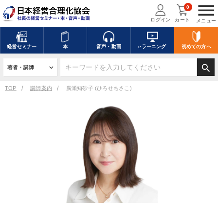
menu
0
ログイン
カート
メニュー
経営
セミナー
本
音声・動画
eラーニング
初めての方
へ
search
TOP
講師案内
廣瀬知砂子 (ひろせちさこ)