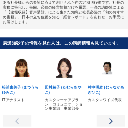
ある社長様からの要望に応えて創刊された声の定期刊行物です。社長の
実務に特化し、毎回、必聴の経営情報だけを厳選、一流の講師陣による
「【速報収録】音声講話」による生きた知恵と社長必読の「旬のおすす
め書籍」、日本の立ち位置を知る「経営レポート」をあわせ、お手元に
お届けします。
廣瀬知砂子の情報を見た人は、この講師情報も見ています。
松浦由美子 (まつうら
田村綾子 (たむらあや
村中明彦 (むらなかあ
ゆみこ)
こ)
きひこ)
ITアナリスト
カスタマーケアプラ
カスタマワイズ代表
ン コミュニケーショ
ン事業部 事業部長