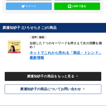
ツイート
LINEで送る
廣瀬知砂子 (ひろせちさこ)の商品
音声・動画
台頭した７つのキーワードを押さえて次の消費を掴
め！
ネットでこれから売れる「商品・トレンド」
最新情報
keyboard_arrow_right
廣瀬知砂子の商品をもっと見る
keyboard_arrow_right
廣瀬知砂子の商品についてお問い合わせ