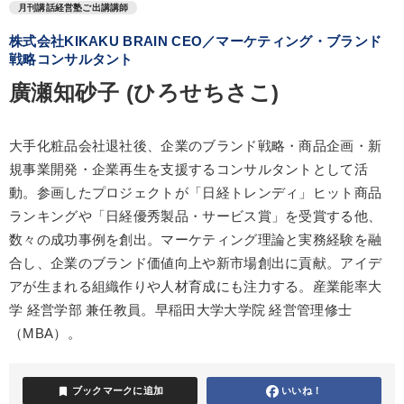
月刊講話経営塾ご出講講師
株式会社KIKAKU BRAIN CEO／マーケティング・ブランド
戦略コンサルタント
廣瀬知砂子 (ひろせちさこ)
大手化粧品会社退社後、企業のブランド戦略・商品企画・新
規事業開発・企業再生を支援するコンサルタントとして活
動。参画したプロジェクトが「日経トレンディ」ヒット商品
ランキングや「日経優秀製品・サービス賞」を受賞する他、
数々の成功事例を創出。マーケティング理論と実務経験を融
合し、企業のブランド価値向上や新市場創出に貢献。アイデ
アが生まれる組織作りや人材育成にも注力する。産業能率大
学 経営学部 兼任教員。早稲田大学大学院 経営管理修士
（MBA）。
bookmark
ブックマークに追加
いいね！