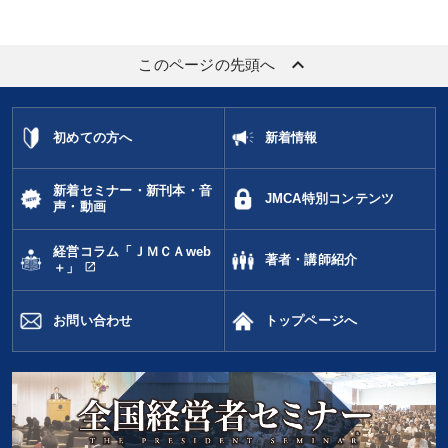
keyboard_arrow_up
このページの先頭へ
初めての方へ
新着情報
新着セミナー・新刊本・音
JMCA特別コンテンツ
声・動画
経営コラム「ＪＭＣＡweb
著者・講師紹介
open_in_new
＋」
お問い合わせ
トップページへ