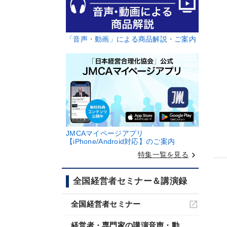
「音声・動画」による商品解説・ご案内
JMCAマイページアプリ
【iPhone/Android対応】のご案内
keyboard_arrow_right
特集一覧を見る
全国経営者セミナー＆講演録
全国経営者セミナー
経営者・専門家の講演音声・動