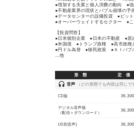
●増加する失業と個人消費の動向 ●
●不動産業界の現状とバブル崩壊の予
●データセンターの設備投資 ●ビッ
●オーバーウェイトするセクター ●
【投資問答】
●日米個別企業 ●日本の不動産 ●原
●米国債 ●トランプ政権 ●高市政権
●円ドル為替 ●移民政策 ●ＡＩバブ
…他
形 態
定 価
headset
音声
（どの形態でも内容は同じで
36,30
CD版
デジタル音声版
36,30
（配信＋ダウンロード）
36,30
USB(音声)