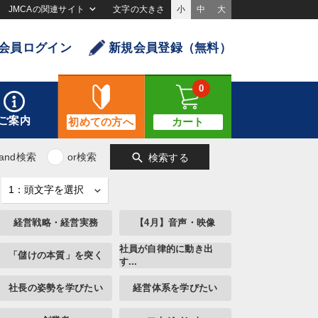
JMCAの関連サイト
文字の大きさ
小
中
大
会員ログイン
新規会員登録（無料）
0
ご案内
初めての方へ
カート
search
and検索
or検索
検索する
経営戦略・経営実務
【4月】音声・映像
社員が自律的に動き出
「儲けの本質」を突く
す...
社長の姿勢を学びたい
経営体系を学びたい