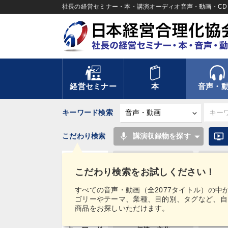
社長の経営セミナー・本・講演オーディオ音声・動画・CD＆
経営セミナー
本
音声・
キーワード検索
mic
ondemand_video
こだわり検索
講演収録物を探す
148回夏季大会
最新刊・
カテゴリー
こだわり検索をお試しください！
2025年夏季全国経営...
14
すべての音声・動画（全2077タイトル）の中
ゴリーやテーマ、業種、目的別、タグなど、自
目的別
財務・数字力の向上
財務・
商品をお探しいただけます。