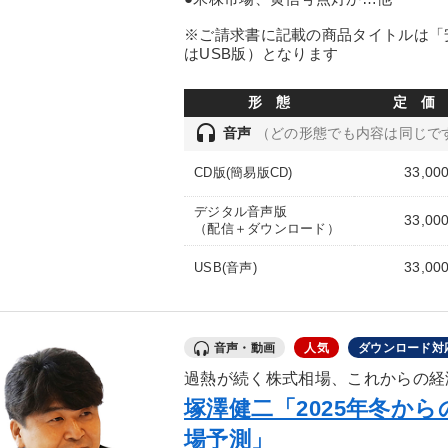
※ご請求書に記載の商品タイトルは「安
はUSB版）となります
形 態
定 価
headset
音声
（どの形態でも内容は同じで
33,00
CD版(簡易版CD)
デジタル音声版
33,00
（配信＋ダウンロード）
33,00
USB(音声)
音声・動画
人気
ダウンロード対
過熱が続く株式相場、これからの経
塚澤健二「2025年冬か
場予測」