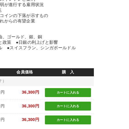
強弱が進行する雇用状況
兆
トコインの下落が示すもの
これからの有望企業
油、ゴールド、銀、銅
と政策 ●日銀の利上げと影響
ル ●スイスフラン、シンガポールドル
会員価格
購 入
す）
0円
36,300円
カートに
入れる
0円
36,300円
カートに
入れる
0円
36,300円
カートに
入れる