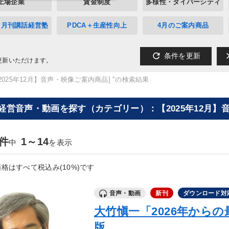
上場企業
賃金制度
多様性・ダイバーシティ
》月刊講話経営塾
PDCA＋生産性向上
4月のご案内商品
refresh
cl
条件を更新
更新いただけます。
025年12月】音声・映像ご案内商品] "の検索結果
[経営音声・動画を探す（カテゴリー）：【2025年12月】
4件
1～14
中
を表示
格はすべて税込み(10%)です
音声・動画
新刊
ダウンロード対
大竹愼一「2026年から
版