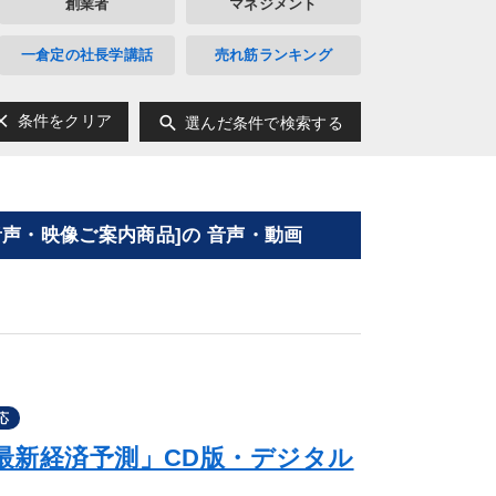
創業者
マネジメント
一倉定の社長学講話
売れ筋ランキング
ear
search
条件をクリア
選んだ条件で検索する
音声・映像ご案内商品]の 音声・動画
応
の最新経済予測」CD版・デジタル