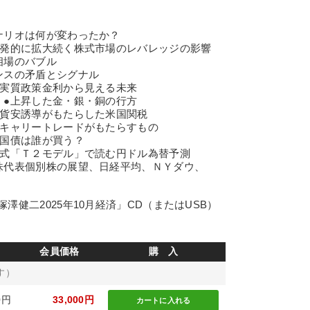
ナリオは何が変わったか？
爆発的に拡大続く株式市場のレバレッジの影響
相場のバブル
ンスの矛盾とシグナル
の実質政策金利から見える未来
 ●上昇した金・銀・銅の行方
通貨安誘導がもたらした米国関税
円キャリートレードがもたらすもの
米国債は誰が買う？
澤式「Ｔ２モデル」で読む円ドル為替予測
株代表個別株の展望、日経平均、ＮＹダウ、
健二2025年10月経済」CD（またはUSB）
会員価格
購 入
す）
0円
33,000円
カートに
入れる