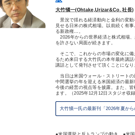
大竹愼一(Ohtake,Urizar&Co. 社長)
景況で揺れる経済動向と金利の変動
見せる日米の株式相場。以前続く有事
る新政権…。
2026年からの世界経済と株式相場
を許さない局面が続きます。
そこで、これからの市場の変化に備え
るため来日する大竹氏の本年最終講話
講話として発刊させて頂くことになり
当日は米国ウォール・ストリートの
中間選挙の年を迎える米国経済の最新状
今後の経営の視点等を披露。また、皆
ます。（2025年12月12日スタジオ収
大竹愼一氏の最新刊「2026年夏か
●米国選挙と反トランプの動き ●米