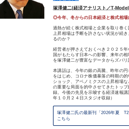
塚澤健二(経済アナリスト／T-Model
◎今年、冬からの日本経済と株式相場
過熱が続く株式相場と企業を取り巻く
上昇相場は予断を許さない状況が続き
るのか？
経営者が押さえておくべき２０２５年
国がもたらす日本への影響、来年の相
を塚澤健二が豊富なデータからズバリ
本講話は、今年の銀の高騰、昨年の円
をはじめ、コロナ株価暴落の時期の的
ショック、アベノミクスの上昇相場な
の重要な局面を的中させてきたトップ
録。今後の先見を示唆する経済速報講
年１０月２４日スタジオ収録）
塚澤健二氏の最新刊「2026年夏 
こちら