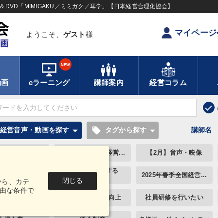
DVD「MIMIGAKU／ミミガク／耳学」【日本経営合理化協会】
マイページ
ようこそ、
ゲスト
様
NEW
動画
eラーニング
講師案内
経営コラム
local_offer
経営音声・動画を探す
タグから探す
講師名
戦略参謀Cha...
2026年夏季全国経営...
【2月】音声・映像
《強い財務を実践する
7回春季大会
2025年春季全国経営...
経...
閉じる
から、カテ
由な条件で
数字力の向上
財務・数字力の向上
社員研修を行いたい