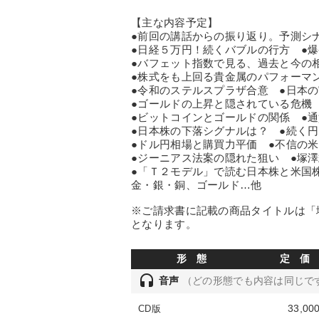
【主な内容予定】
●前回の講話からの振り返り。予測シ
●日経５万円！続くバブルの行方 ●
●バフェット指数で見る、過去と今の
●株式をも上回る貴金属のパフォーマ
●令和のステルスプラザ合意 ●日本
●ゴールドの上昇と隠されている危機
●ビットコインとゴールドの関係 ●
●日本株の下落シグナルは？ ●続く
●ドル円相場と購買力平価 ●不信の
●ジーニアス法案の隠れた狙い ●塚
●「Ｔ２モデル」で読む日本株と米国
金・銀・銅、ゴールド…他
※ご請求書に記載の商品タイトルは「塚澤
となります。
形 態
定 価
headset
音声
（どの形態でも内容は同じで
33,00
CD版