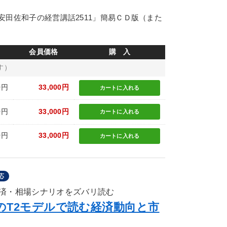
田佐和子の経営講話2511」簡易ＣＤ版（また
会員価格
購 入
す）
0円
33,000円
カートに
入れる
0円
33,000円
カートに
入れる
0円
33,000円
カートに
入れる
応
済・相場シナリオをズバリ読む
らのT2モデルで読む経済動向と市