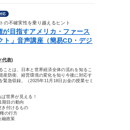
対応
トの不確実性を乗り越えるヒント
権が目指すアメリカ・ファース
クト」音声講座（簡易CD・デジ
ツ代表)
ることは、日本と世界経済全体の流れを知るこ
資産防衛、経営環境の変化を知り今後に対応す
緊急収録。（2025年11月18日お金の授業セミ
れば世界が見える！
1期目の動向
突き付けるもの
政権の行方
金融政策