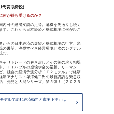
.i代表取締役)
に何が待ち受けるのか？
国内外の経済変調の足音。危機を先送りし続く
ます。これから日本経済と株式相場に何が起こ
冬からの日本経済の展望と株式相場の行方、米
場の展望、注視すべき経営環境と次のシグナル
読む。
キャリトレードの巻き戻しとその後の戻り相場
中、ＩＴバブルの崩壊や金の暴騰、リーマン
ど、独自の経済予測分析「Ｔ２モデル」で経済
経済アナリスト塚澤健二氏の最新講話を緊急収
話「先見と大局シリーズ」第５弾！（２０２５
T2モデルで読む経済動向と市場予測」は