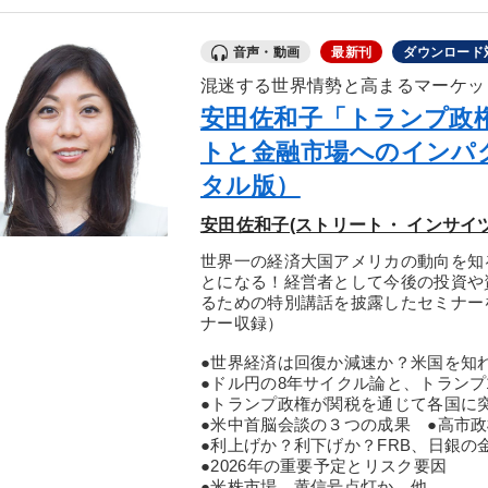
音声・動画
最新刊
ダウンロード
混迷する世界情勢と高まるマーケッ
安田佐和子「トランプ政
トと金融市場へのインパ
タル版）
安田佐和子(ストリート・ インサイ
世界一の経済大国アメリカの動向を知
とになる！経営者として今後の投資や
るための特別講話を披露したセミナーを
ナー収録）
●世界経済は回復か減速か？米国を知
●ドル円の8年サイクル論と、トランプ
●トランプ政権が関税を通じて各国に
●米中首脳会談の３つの成果 ●高市
●利上げか？利下げか？FRB、日銀の
●2026年の重要予定とリスク要因
●米株市場、黄信号点灯か…他