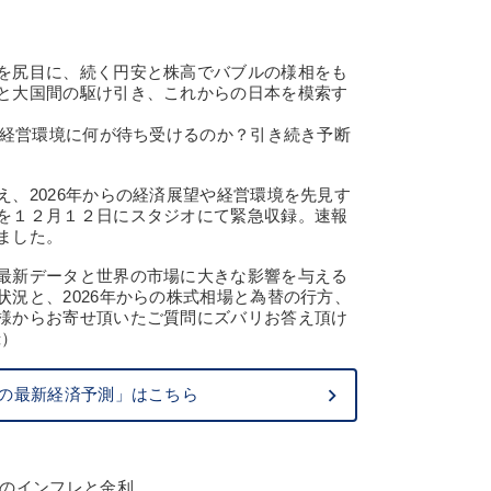
を尻目に、続く円安と株高でバブルの様相をも
と大国間の駆け引き、これからの日本を模索す
、経営環境に何が待ち受けるのか？引き続き予断
、2026年からの経済展望や経営環境を先見す
を１２月１２日にスタジオにて緊急収録。速報
ました。
最新データと世界の市場に大きな影響を与える
況と、2026年からの株式相場と為替の行方、
様からお寄せ頂いたご質問にズバリお答え頂け
録）
らの最新経済予測」はこちら
国のインフレと金利