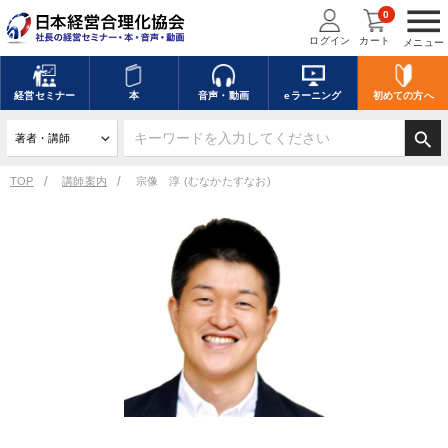
menu
0
ログイン
カート
メニュー
経営
セミナー
本
音声・動画
eラーニング
初めての方
へ
search
TOP
講師案内
宗像 淳 (むなかたすなお)