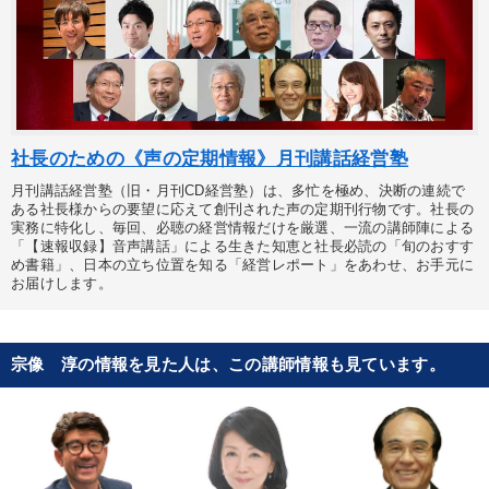
社長のための《声の定期情報》月刊講話経営塾
月刊講話経営塾（旧・月刊CD経営塾）は、多忙を極め、決断の連続で
ある社長様からの要望に応えて創刊された声の定期刊行物です。社長の
実務に特化し、毎回、必聴の経営情報だけを厳選、一流の講師陣による
「【速報収録】音声講話」による生きた知恵と社長必読の「旬のおすす
め書籍」、日本の立ち位置を知る「経営レポート」をあわせ、お手元に
お届けします。
宗像 淳の情報を見た人は、この講師情報も見ています。