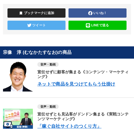
bookmark
ブックマークに追加
いいね！
ツイート
LINEで送る
宗像 淳 (むなかたすなお)の商品
音声・動画
宣伝せずに顧客が集まる《コンテンツ・マーケティ
ング》
ネットで商品を見つけてもらう仕掛け
音声・動画
宣伝せずとも見込客がドンドン集まる《実戦コンテ
ンツマーケティング》
「稼ぐ自社サイトのつくり方」