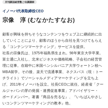
月刊講話経営塾ご出講講師
イノーバ代表取締役CEO
宗像 淳 (むなかたすなお)
顧客が興味を持ちそうなコンテンツをウェブ上に継続的に出
していくことにより、顧客のほうから自社を見つけてもらえ
る「コンテンツマーケティング」サービスを提供。
社長の宗像氏は、1975年福島県生まれ。98年東京大学卒業。
富士通に入社し、北米ビジネスや価格戦略、子会社の経営管
理に従事。在籍中に米国ペンシルバニア大学ウォートン校へ
MBA留学。その後、楽天で流通事業、ネクスパス（現：トー
チライト）でソーシャルメディアマーケティングを立ち上
げ、2011年イノーバを設立。社長CEOに就任。経産省「クー
ルジャパンの芽の発掘・連携促進事業」アドバイザリー・
ボードメンバー。著書『商品を売るな』、『いちばんやさし
いコンテンツマーケティングの教本』他。