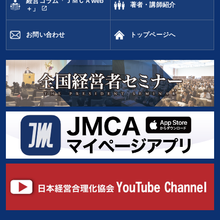
経営コラム「ＪＭＣＡweb
著者・講師紹介
open_in_new
＋」
お問い合わせ
トップページへ