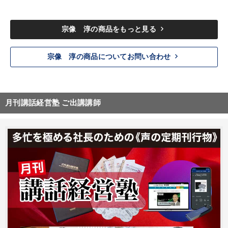
keyboard_arrow_right
宗像 淳の商品をもっと見る
keyboard_arrow_right
宗像 淳の商品についてお問い合わせ
月刊講話経営塾 ご出講講師