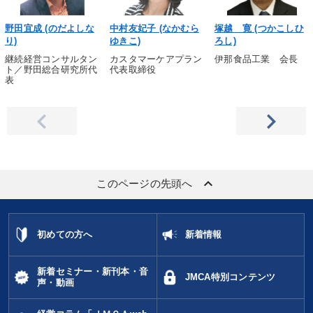
野田宜成 (のだよしな
中村友妃子 (なかむら
塚越 寛 (つかこしひ
り)
ゆきこ)
ろし)
継続経営コンサルタン
カスタマーケアプラン
伊那食品工業 会長
ト／野田総合研究所代
代表取締役
表
keyboard_arrow_up
このページの先頭へ
初めての方へ
新着情報
新着セミナー・新刊本・音
JMCA特別コンテンツ
声・動画