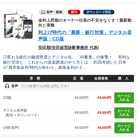
【最新刊】時代を超える経営150の言葉＋社長のスピーチ・話材
集２タイトル
音声・動画
新刊
ダウンロード対応
《強い財務を実践する経営者》講話４選
金利上昇期のオーナー社長の不安をなくす！最新動
向と実務
社員が自律的に動き出す組織づくり
利上げ時代の「最新・銀行対策」デジタル音
声版・CD版
安田順(安田経営診断事務所 代表)
目的別
◎変わる銀行の融資態度とデジタル化、「AI審査」の衝撃！ 有利な
銀行交渉と、これからの資金調達のやり方とは 約25年続いた日本
組織を強化したい
新事業・新商品づくり
の“異常低金利”時代が終わり、政策金利が上...
形 態
定 価
会員価格
購 入
パフォーマンス向上
社員研修を行いたい
headset
音声
（どの形態でも内容は同じです）
経営体系を学びたい
財務・数字力の向上
カートに
CD版
49,500円
49,500円
入れる
デジタル音声版
キーワード
カートに
49,500円
49,500円
入れる
（配信＋ダウンロード）
カートに
USB(音声)
49,500円
49,500円
資産運用
成功哲学
入門篇
会長
株式投資
入れる