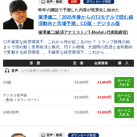
音声・動画
好評
ダウンロード対応
優秀各社の智恵と戦略
事業家のロマンと経営
昨年の講話で予測した内容が現実化し始めた
若手異才経営者の発想
専門家のアドバイス
塚澤健二「2025年春からのT2モデルで読む経
済動向と市場予測」CD版・デジタル版
リーダーの器量を学ぶ
塚澤健二(経済アナリスト／T-Model.i代表取締役)
◎不確実な経営環境下、これから何が起こるのか？ トランプ政権の始
まりで揺れ動く世界経済と株式、円ドル相場。大国間の思惑と金利動向
テーマ
で変貌する経営環境…。不確実な経営環境下、これから...
形 態
定 価
会員価格
購 入
【最新刊】精神科医・和田秀樹の「老いない力」＋健康な社長と
会社をつくる厳選講話
headset
音声
（どの形態でも内容は同じです）
カートに
社員が自律的に動き出す組織づくり
CD版
33,000円
33,000円
入れる
2025年夏季全国経営者セミナー収録講演ＣＤ・講演ＤＶＤ・デジ
デジタル音声版
カートに
33,000円
33,000円
タル版（音声／動画ストリーミング・ダウンロード）
入れる
（配信＋ダウンロード）
カートに
「利上げ時代の最新・銀行対策」＋「不動産市況予測」＋「市場
USB(音声)
33,000円
33,000円
入れる
予測と株式投資」最新刊
「儲けの本質」を突く
大竹愼一書籍
音声・動画
ダウンロード対応