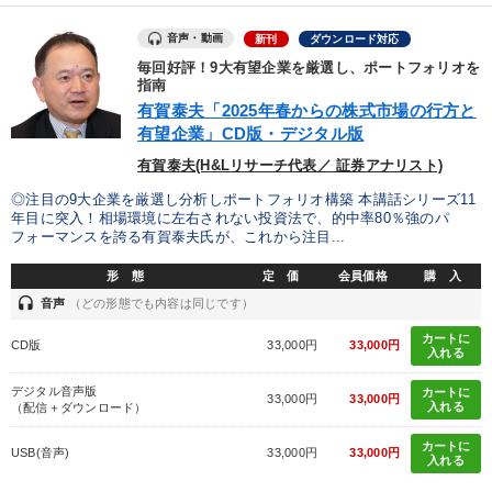
しいただけます
音声・動画
新刊
ダウンロード対応
カテゴリー
毎回好評！9大有望企業を厳選し、ポートフォリオを
指南
有賀泰夫「2025年春からの株式市場の行方と
オーナー社長の「現場力の経営」＋現場の「儲ける力」をさらに
有望企業」CD版・デジタル版
高める教材２選
有賀泰夫(H&Lリサーチ代表／ 証券アナリスト)
【1月】音声・映像
【5月】音声・映像
◎注目の9大企業を厳選し分析しポートフォリオ構築 本講話シリーズ11
年目に突入！相場環境に左右されない投資法で、的中率80％強のパ
数字・税務・決算書
歴史・古典に学ぶ実務講話
フォーマンスを誇る有賀泰夫氏が、これから注目...
形 態
定 価
会員価格
購 入
組織・採用・スキル
headset
音声
（どの形態でも内容は同じです）
全国経営者セミナー収録〈売れ筋・人気ランキング〉＆新刊・好
評講話
カートに
CD版
33,000円
33,000円
入れる
148回夏季大会
デジタル音声版
カートに
33,000円
33,000円
入れる
（配信＋ダウンロード）
2025年夏季全国経営者セミナー収録講演ＣＤ・講演ＤＶＤ・デジ
タル版（音声／動画ストリーミング・ダウンロード）
カートに
USB(音声)
33,000円
33,000円
入れる