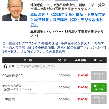
地価動向、エリア別不動産市況、新築・中古、賃貸
業種
市場…令和7年の不動産市況はどうなる？
幸田昌則「《2025年度版》最新・不動産市況
と経営対策」音声講座（CD・デジタル版対
製造業
卸売・小売・飲食業
建設・不動産業
応）
幸田昌則 (ネットワーク88代表／不動産市況アナリ
IT・サービス・金融業
コンサルタント
専門家
スト)
◎不動産分析のプロが2025年度の住宅・不動産市況を解説！ 海外マ
キーワード
ネー流入で高騰し続ける不動産価格。東京23区の新築マンションは平均
1億円超え。世界的インフレ、金融政策の転...
形 態
定 価
会員価格
購 入
早わかり
交渉
相続・事業承継
労務問題・人事対策
headset
音声
（どの形態でも内容は同じです）
通販
運勢・先見
完売しま
CD版(簡易版CD)
33,000円
33,000円
した
※「更新」を押すと「テーマ」「キーワード」を更新いただけます。
デジタル音声版
カートに
33,000円
33,000円
入れる
（配信＋ダウンロード）
経営音声・動画を探す
ondemand_video
完売しま
refresh
更新する
USB(音声)
33,000円
33,000円
した
全国経営者セミナー収録物以外の経営教材（全761タイトル）からお探