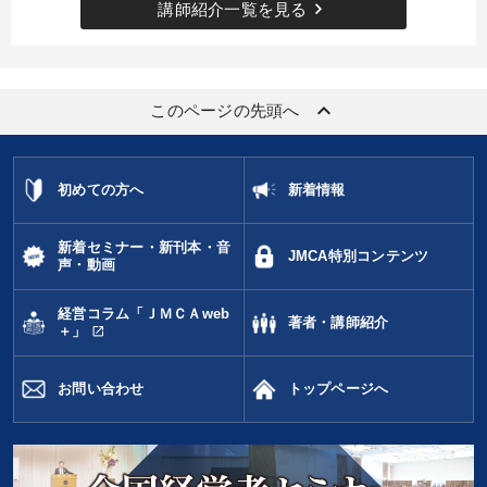
keyboard_arrow_right
講師紹介一覧を見る
keyboard_arrow_up
このページの先頭へ
初めての方へ
新着情報
新着セミナー・新刊本・音
JMCA特別コンテンツ
声・動画
経営コラム「ＪＭＣＡweb
著者・講師紹介
open_in_new
＋」
お問い合わせ
トップページへ