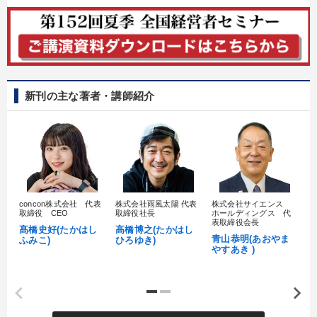
新刊の主な著者・講師紹介
concon株式会社 代表
株式会社雨風太陽 代表
株式会社サイエンス
髙
取締役 CEO
取締役社長
ホールディングス 代
村
表取締役会長
髙橋史好(たかはし
高橋博之(たかはし
し
青山恭明(あおやま
ふみこ)
ひろゆき)
やすあき )