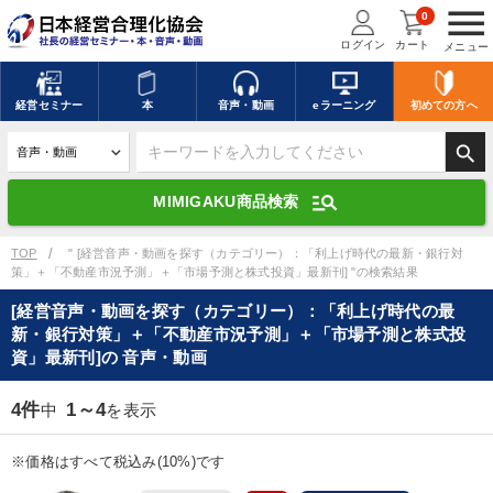
menu
0
ログイン
カート
メニュー
キーワードを入力して探す
edit
経営
セミナー
本
音声・動画
eラーニング
初めての方
へ
search
デジタル版対応のみ検索結果に表示する
manage_search
MIMIGAKU商品検索
search
上記の条件で検索
TOP
" [経営音声・動画を探す（カテゴリー）：「利上げ時代の最新・銀行対
策」＋「不動産市況予測」＋「市場予測と株式投資」最新刊] "の検索結果
[経営音声・動画を探す（カテゴリー）：「利上げ時代の最
講演収録物を探す
mic
refresh
新・銀行対策」＋「不動産市況予測」＋「市場予測と株式投
更新する
資」最新刊]の 音声・動画
全国経営者セミナー講演収録物（全1315タイトル）からお探しいただけ
ます
4件
1～4
中
を表示
カテゴリー
※価格はすべて税込み(10%)です