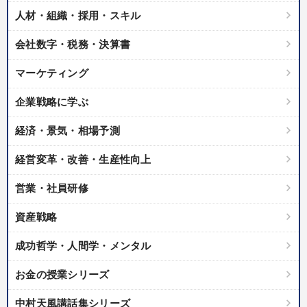
人材・組織・採用・スキル
DX
会社を守る
会社数字を学ぶ
いい会社
会社数字・税務・決算書
早分かり
労務問題・人事対策
資産保全
マーケティング
※「更新」を押すと「タグ・キーワード」を更新いただけます。
企業戦略に学ぶ
経済・景気・相場予測
経営変革・改善・生産性向上
営業・社員研修
資産戦略
成功哲学・人間学・メンタル
お金の授業シリーズ
中村天風講話集シリーズ