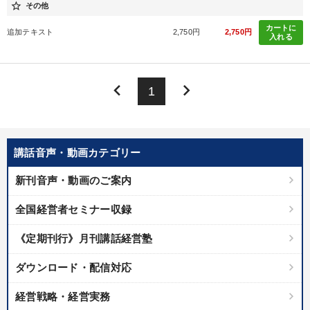
star_border
その他
コロナ禍対策
カートに
追加テキスト
2,750円
2,750円
入れる
※「更新」を押すと「カテゴリー」「目的別」「キーワード」を更新いただけます。
keyboard_arrow_left
keyboard_arrow_right
タグから探す
local_offer
refresh
更新する
1
すべての音声・動画（全2076タイトル）からお探しいただけます
タグ・キーワード
講話音声・動画カテゴリー
新刊音声・動画のご案内
M&A
歴史に学ぶ
経営計画
お金の授業
全国経営者セミナー収録
コミュニケーション
推薦
IT・デジタル活用
《定期刊行》月刊講話経営塾
スポーツ関連
リーダーシップ
心を磨く
ダウンロード・配信対応
労務問題・リスク対策
プレゼン
松下幸之助
経営戦略・経営実務
ビジネスモデル
入門篇
上場企業
コロナ禍対策