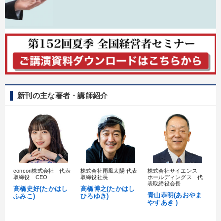
新刊の主な著者・講師紹介
concon株式会社 代表
株式会社雨風太陽 代表
株式会社サイエンス
髙
取締役 CEO
取締役社長
ホールディングス 代
村
表取締役会長
髙橋史好(たかはし
高橋博之(たかはし
し
青山恭明(あおやま
ふみこ)
ひろゆき)
やすあき )