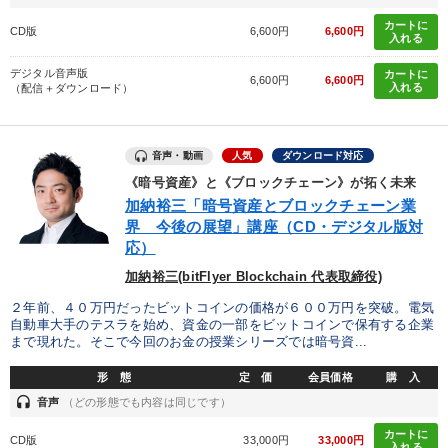
カートに
CD版
6,600円
6,600円
入れる
デジタル音声版
カートに
6,600円
6,600円
入れる
（配信＋ダウンロード）
音声・動画
人気
ダウンロード対応
《暗号資産》と《ブロックチェーン》が拓く未来
加納裕三「暗号資産とブロックチェーン業
界 今後の展望」講座（CD・デジタル版対
応）
加納裕三(bitFlyer Blockchain 代表取締役)
２年前、４０万円だったビットコインの価格が６００万円を突破。電気
自動車大手のテスラを始め、資金の一部をビットコインで保有する企業
まで現れた。そこで今回のお金の授業シリーズでは暗号資...
形 態
定 価
会員価格
購 入
headset
音声
（どの形態でも内容は同じです）
カートに
CD版
33,000円
33,000円
入れる