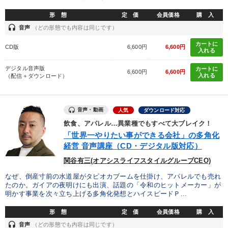
形 態
定 価
会員価格
購 入
headset
音声
（どの形態でも内容は同じです）
カートに
CD版
6,600円
6,600円
入れる
デジタル音声版
カートに
6,600円
6,600円
入れる
（配信＋ダウンロード）
音声・動画
人気
ダウンロード対応
飲食、アパレル…異業種でもすべて大ブレイク！
「世界一やりたい事ができる会社」の多角化
経営 音声講座（CD・デジタル版対応）
関谷有三(オアシスライフスタイルグループCEO)
なぜ、倒産寸前の水道屋がタピオカブームを仕掛け、アパレルでも売れ
たのか。ガイアの夜明けにも出演、話題の「令和のヒットメーカー」が
明かす事業を次々立ち上げる多角化発想とハイスピードＰ...
形 態
定 価
会員価格
購 入
headset
音声
（どの形態でも内容は同じです）