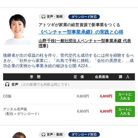
後継社長・アトツギ
組織と人を動かすマネジメント力を磨く
音声・動画
ダウンロード対応
アトツギが家業の経営資源で新事業をつくる
営業・社員研修
《ベンチャー型事業承継》の実践と心得
【最新刊】精神科医・和田秀樹の「老いない力」＋健康な社長と
山野千枝(一般社団法人ベンチャー型事業承継 代表
会社をつくる厳選講話
理事)
後継者が次の収益の柱を作り、世代交代も成功するには何を経験するべ
最新トレンドと時代の潮流を押さえる
【6月】音声・映像
きか。「社外から家業に」「出島で手軽に挑戦」「会社の黒歴史」…成
功企業の実例から事業永続の秘訣を公開 A224...
成功哲学・人間学
資産戦略
形 態
定 価
会員価格
購 入
売上直結の営業力や販売力を獲得する
大竹愼一書籍
headset
音声
（どの形態でも内容は同じです）
カートに
CD版
6,600円
6,600円
数字・税務・決算書
組織・採用・スキル
入れる
デジタル音声版
カートに
6,600円
6,600円
入れる
（配信＋ダウンロード）
目的別
社長の姿勢を学びたい
リーダーの魅力向上
音声・動画
ダウンロード対応