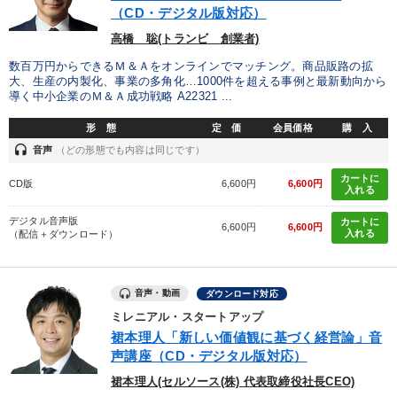
（CD・デジタル版対応）
プレゼン
デジタルマーケティング
労務問題・リスク対策
高橋 聡(トランビ 創業者)
数百万円からできるＭ＆Ａをオンラインでマッチング。商品販路の拡
採用
会長
不動産投資
女性経営者
大、生産の内製化、事業の多角化…1000件を超える事例と最新動向から
導く中小企業のＭ＆Ａ成功戦略 A22321 ...
会社数字を学ぶ
ランチェスター戦略
新技術
形 態
定 価
会員価格
購 入
早分かり
多様性・ダイバーシティ
DX
企業成長
headset
音声
（どの形態でも内容は同じです）
カートに
会社を守る
教育
伝統・文化
FCビジネス
CD版
6,600円
6,600円
入れる
対談・座談会
生き方の指針
MBA
交渉
デジタル音声版
カートに
6,600円
6,600円
入れる
（配信＋ダウンロード）
労務問題・人事対策
企業文化
音声・動画
ダウンロード対応
※「更新」を押すと「タグ・キーワード」を更新いただけます。
ミレニアル・スタートアップ
裙本理人「新しい価値観に基づく経営論」音
声講座（CD・デジタル版対応）
裙本理人(セルソース(株) 代表取締役社長CEO)