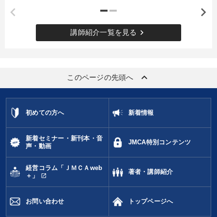
keyboard_arrow_right
講師紹介一覧を見る
keyboard_arrow_up
このページの先頭へ
初めての方へ
新着情報
新着セミナー・新刊本・音
JMCA特別コンテンツ
声・動画
経営コラム「ＪＭＣＡweb
著者・講師紹介
open_in_new
＋」
お問い合わせ
トップページへ