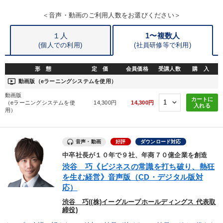
＜音声・動画のご利用人数をお選びください＞
１人
1〜複数人
(個人での利用)
(
社員研修等で利用)
形 態
定 価
会員価格
受講人数
購 入
ondemand_video
動画版（eラーニングシステムを使用）
動画版
カートに
（eラーニングシステムを使
14,300円
14,300円
入れる
用）
音声・動画
好評
ダウンロード対応
中卒社長が１０年で９社、年商７０億企業を創造
渋谷 巧《ビジネスの常識を打ち破り、熱狂
を生む経営》音声版（CD・デジタル版対
応）
渋谷 巧((株)イーグループホールディングス 代表取
締役)