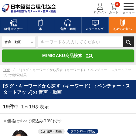
menu
0
ログイン
カート
メニュー
キーワードを入力して探す
edit
経営
セミナー
本
音声・動画
eラーニング
初めての方
へ
search
デジタル版対応のみ検索結果に表示する
manage_search
MIMIGAKU商品検索
search
上記の条件で検索
TOP
" [タグ・キーワードから探す（キーワード）：ベンチャー・スタートアッ
プ] "の検索結果
[タグ・キーワードから探す（キーワード）：ベンチャー・ス
講演収録物を探す
mic
refresh
タートアップ]の 音声・動画
更新する
全国経営者セミナー講演収録物（全1315タイトル）からお探しいただけ
19件
1～19
中
を表示
ます
※価格はすべて税込み(10%)です
カテゴリー
音声・動画
ダウンロード対応