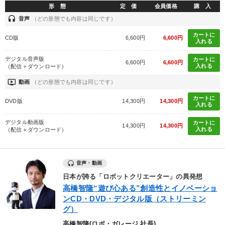
形 態
定 価
会員価格
購 入
headset
音声
（どの形態でも内容は同じです）
カートに
CD版
6,600円
6,600円
入れる
デジタル音声版
カートに
6,600円
6,600円
入れる
（配信＋ダウンロード）
ondemand_video
動画
（どの形態でも内容は同じです）
カートに
DVD版
14,300円
14,300円
入れる
デジタル動画版
カートに
14,300円
14,300円
入れる
（配信＋ダウンロード）
音声・動画
日本が誇る「ロボットクリエーター」の異発想
高橋智隆“遊び心ある”創造性とイノベーショ
ンCD・DVD・デジタル版（ストリーミン
グ）
高橋智隆(ロボ・ガレージ 社長)