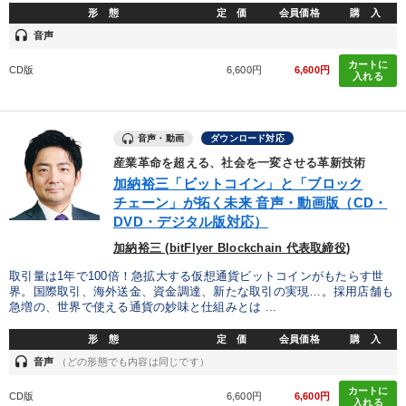
形 態
定 価
会員価格
購 入
headset
音声
カートに
CD版
6,600円
6,600円
入れる
音声・動画
ダウンロード対応
産業革命を超える、社会を一変させる革新技術
加納裕三「ビットコイン」と「ブロック
チェーン」が拓く未来 音声・動画版（CD・
DVD・デジタル版対応）
加納裕三 (bitFlyer Blockchain 代表取締役)
取引量は1年で100倍！急拡大する仮想通貨ビットコインがもたらす世
界。国際取引、海外送金、資金調達、新たな取引の実現…。採用店舗も
急増の、世界で使える通貨の妙味と仕組みとは ...
形 態
定 価
会員価格
購 入
headset
音声
（どの形態でも内容は同じです）
カートに
CD版
6,600円
6,600円
入れる