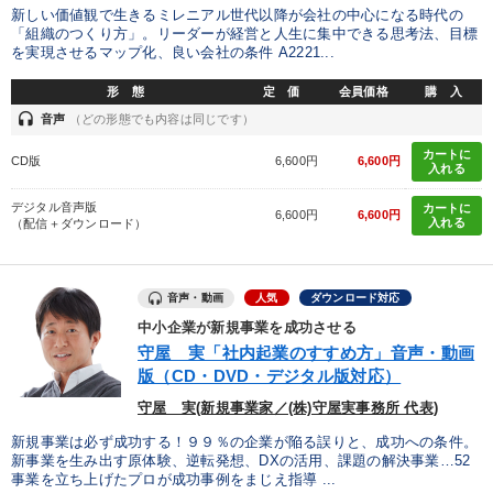
新しい価値観で生きるミレニアル世代以降が会社の中心になる時代の
「組織のつくり方」。リーダーが経営と人生に集中できる思考法、目標
を実現させるマップ化、良い会社の条件 A2221...
形 態
定 価
会員価格
購 入
headset
音声
（どの形態でも内容は同じです）
カートに
CD版
6,600円
6,600円
入れる
デジタル音声版
カートに
6,600円
6,600円
入れる
（配信＋ダウンロード）
音声・動画
人気
ダウンロード対応
中小企業が新規事業を成功させる
守屋 実「社内起業のすすめ方」音声・動画
版（CD・DVD・デジタル版対応）
守屋 実(新規事業家／(株)守屋実事務所 代表)
新規事業は必ず成功する！９９％の企業が陥る誤りと、成功への条件。
新事業を生み出す原体験、逆転発想、DXの活用、課題の解決事業…52
事業を立ち上げたプロが成功事例をまじえ指導 ...