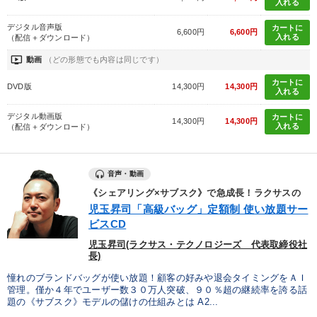
入れる
デジタル音声版
カートに
6,600円
6,600円
入れる
（配信＋ダウンロード）
ondemand_video
動画
（どの形態でも内容は同じです）
カートに
DVD版
14,300円
14,300円
入れる
デジタル動画版
カートに
14,300円
14,300円
入れる
（配信＋ダウンロード）
音声・動画
《シェアリング×サブスク》で急成長！ラクサスの
児玉昇司「高級バッグ」定額制 使い放題サー
ビスCD
児玉昇司(ラクサス・テクノロジーズ 代表取締役社
長)
憧れのブランドバッグが使い放題！顧客の好みや退会タイミングをＡＩ
管理。僅か４年でユーザー数３０万人突破、９０％超の継続率を誇る話
題の《サブスク》モデルの儲けの仕組みとは A2...