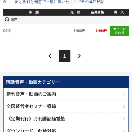
金…、夢と挑戦と知恵で上場に導いたエニグモの成功秘話 ...
形 態
定 価
会員価格
購 入
headset
音声
カートに
CD版
6,600円
6,600円
入れる
keyboard_arrow_left
keyboard_arrow_right
1
講話音声・動画カテゴリー
新刊音声・動画のご案内
全国経営者セミナー収録
《定期刊行》月刊講話経営塾
ダウンロード・配信対応