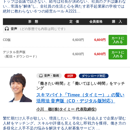
トップは会議で話さない、給与は社長が決めない、社員のグチは嫌わな
い…常識を“解体”し、全社員の生活と心を満たす若手起業家の学校では
絶対に教わらない６つの経営ルール A2221...
形 態
定 価
会員価格
購 入
headset
音声
（どの形態でも内容は同じです）
カートに
CD版
6,600円
6,600円
入れる
デジタル音声版
カートに
6,600円
6,600円
入れる
（配信＋ダウンロード）
音声・動画
好評
ダウンロード対応
「働きたい時間」と「働いてほしい時間」をマッチ
ング
スキマバイト「Timee（タイミー）」の賢い
活用法 音声版（CD・デジタル版対応）
小川 嶺((株)タイミー 代表取締役)
繁忙期だけ人手が欲しい、増員したい…学生から社会人まで企業が望む
人材をマッチング。スキルや評価も見える化し即戦力を獲得。働き方の
多様化と人手不足の悩みを解決する人材募集サービス ...