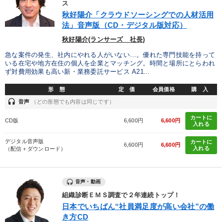
ス
秋好陽介「クラウドソーシングでの人材活用
法」音声版（CD・デジタル版対応）
秋好陽介(ランサーズ 社長)
急な案件の発生、社内にやれる人がいない…。優れた専門技能を持って
いる在宅や地方在住の個人を企業とマッチング。時間と場所にとらわれ
ず対費用効果も高い新・業務委託サービス A21...
形 態
定 価
会員価格
購 入
headset
音声
（どの形態でも内容は同じです）
カートに
CD版
6,600円
6,600円
入れる
デジタル音声版
カートに
6,600円
6,600円
入れる
（配信＋ダウンロード）
音声・動画
組織診断ＥＭＳ調査で２年連続トップ！
日本でいちばん“社員満足度が高い会社”の働
き方CD