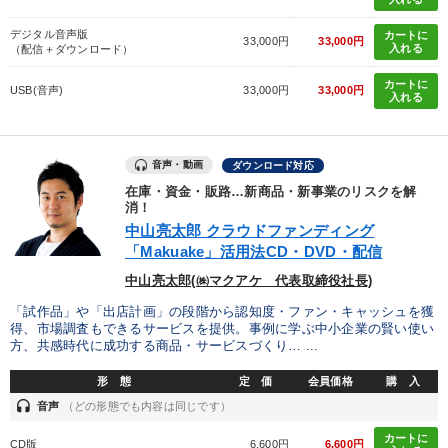
デジタル音声版
カートに
33,000円
33,000円
入れる
（配信＋ダウンロード）
カートに
USB(音声)
33,000円
33,000円
入れる
音声・動画
ダウンロード対応
在庫・資金・販路…新商品・新事業のリスクを解
消！
中山亮太郎 クラウドファンディング
「Makuake」活用法CD・DVD・配信
中山亮太郎(㈱マクアケ 代表取締役社長)
「試作品」や「出店計画」の段階から認知度・ファン・キャッシュを獲
得、市場調査もできるサービスを提供。事例に学ぶ中小企業の賢い使い
方、共感時代に成功する商品・サービスづくり… ...
形 態
定 価
会員価格
購 入
headset
音声
（どの形態でも内容は同じです）
カートに
CD版
6,600円
6,600円