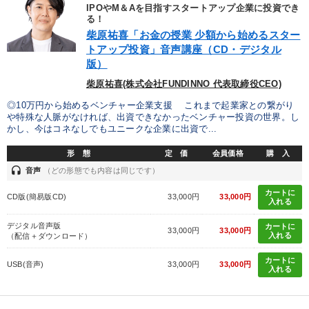
優秀各社の智恵と戦略
事業家のロマンと経営
IPOやM＆Aを目指すスタートアップ企業に投資でき
る！
柴原祐喜「お金の授業 少額から始めるスター
若手異才経営者の発想
専門家のアドバイス
トアップ投資」音声講座（CD・デジタル
版）
リーダーの器量を学ぶ
柴原祐喜(株式会社FUNDINNO 代表取締役CEO)
◎10万円から始めるベンチャー企業支援 これまで起業家との繋がり
テーマ
や特殊な人脈がなければ、出資できなかったベンチャー投資の世界。し
かし、今はコネなしでもユニークな企業に出資で...
2026年夏季全国経営者セミナー収録講演ＣＤ・講演ＤＶＤ・デジ
形 態
定 価
会員価格
購 入
タル版（音声／動画ストリーミング・ダウンロード）
headset
音声
（どの形態でも内容は同じです）
組織と人を動かすマネジメント力を磨く
カートに
CD版(簡易版CD)
33,000円
33,000円
入れる
【2026年7月】音声・映像ご案内商品
企業戦略に学ぶ
デジタル音声版
カートに
33,000円
33,000円
入れる
（配信＋ダウンロード）
大竹愼一書籍
売上直結の営業力や販売力を獲得する
カートに
USB(音声)
33,000円
33,000円
入れる
業種