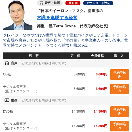
音声・動画
最新刊
ダウンロード対応
製造業
卸売・小売・飲食業
建設・不動産業
〝日本のイーロン・マスク〟徳重徹の
常識を逸脱する経営
IT・サービス・金融業
コンサルタント
専門家
德重 徹(Terra Drone 代表取締役社長)
クレイジーなやつだけが世界で勝つ！電動バイクやＥＶ充電、ドローン
キーワード
で市場を席巻。社会や市場を掴む「潮の目」と事業参入への３条件。世
界で勝つメガベンチャーをつくる覚悟と執念 A2...
ドラッカー
お金の授業
採用
企業文化
形 態
定 価
会員価格
購 入
headset
音声
（どの形態でも内容は同じです）
地方企業の勝ち方
マーケティング
予約申込
CD版
6,600円
6,600円
み
※「更新」を押すと「テーマ」「キーワード」を更新いただけます。
デジタル音声版
予約申込
6,600円
6,600円
み
（配信＋ダウンロード）
経営音声・動画を探す
ondemand_video
refresh
更新する
ondemand_video
動画
（どの形態でも内容は同じです）
全国経営者セミナー収録物以外の経営教材（全762タイトル）からお探
予約申込
DVD版
14,300円
14,300円
み
しいただけます
デジタル動画版
予約申込
14,300円
14,300円
み
カテゴリー
（配信＋ダウンロード）