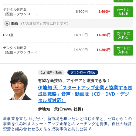
デジタル音声版
カートに
6,600円
6,600円
入れる
（配信＋ダウンロード）
ondemand_video
動画
（どの形態でも内容は同じです）
カートに
DVD版
14,300円
14,300円
入れる
デジタル動画版
カートに
14,300円
14,300円
入れる
（配信＋ダウンロード）
音声・動画
ダウンロード対応
有望な新技術、アイデアと連携できる！
伊地知 天「スタートアップ企業と協業する超
成長戦略」音声・動画版（CD・DVD・デジ
タル版対応）
伊地知 天(Creww 社長)
新事業を立ち上げたい、新市場を狙いたいと悩む企業と、ゼロから１の
事業を生み出すスタートアップ企業とのマッチングを提供。自社の経営
資源と組み合わせる方法を成功事例と共に公開 A...