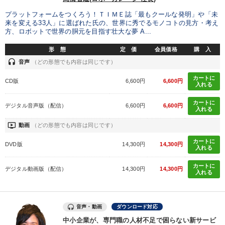
プラットフォームをつくろう！ＴＩＭＥ誌「最もクールな発明」や「未
来を変える33人」に選ばれた氏の、世界に秀でるモノコトの見方・考え
方、ロボットで世界の胴元を目指す壮大な夢 A...
形 態
定 価
会員価格
購 入
headset
音声
（どの形態でも内容は同じです）
カートに
CD版
6,600円
6,600円
入れる
カートに
デジタル音声版（配信）
6,600円
6,600円
入れる
ondemand_video
動画
（どの形態でも内容は同じです）
カートに
DVD版
14,300円
14,300円
入れる
カートに
デジタル動画版（配信）
14,300円
14,300円
入れる
音声・動画
ダウンロード対応
中小企業が、専門職の人材不足で困らない新サービ