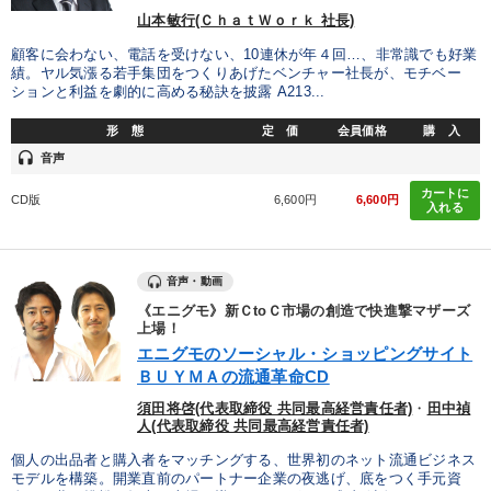
山本敏行(ＣｈａｔＷｏｒｋ 社長)
顧客に会わない、電話を受けない、10連休が年４回…、非常識でも好業
績。ヤル気漲る若手集団をつくりあげたベンチャー社長が、モチベー
ションと利益を劇的に高める秘訣を披露 A213...
形 態
定 価
会員価格
購 入
headset
音声
カートに
CD版
6,600円
6,600円
入れる
音声・動画
《エニグモ》新ＣtoＣ市場の創造で快進撃マザーズ
上場！
エニグモのソーシャル・ショッピングサイト
ＢＵＹＭＡの流通革命CD
須田将啓(代表取締役 共同最高経営責任者)
・
田中禎
人(代表取締役 共同最高経営責任者)
個人の出品者と購入者をマッチングする、世界初のネット流通ビジネス
モデルを構築。開業直前のパートナー企業の夜逃げ、底をつく手元資