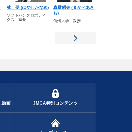
こ
林 要 (はやしかなめ)
真壁昭夫 (まかべあき
佐々木一成 (さ
お)
ずなり)
ソフトバンクロボティ
クス 室長
信州大学 教授
九州大学 主幹教
・動画
JMCA特別コンテンツ