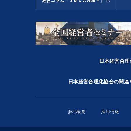
経営コラム「ＪＭＣＡweb＋」
open_in_new
日本経営合理化
日本経営合理化協会の関連
会社概要
採用情報