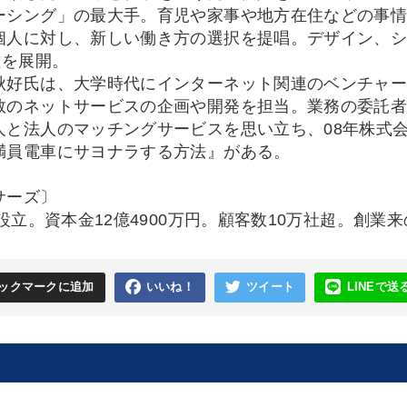
ーシング」の最大手。育児や家事や地方在住などの事
個人に対し、新しい働き方の選択を提唱。デザイン、シ
種を展開。
秋好氏は、大学時代にインターネット関連のベンチャー
数のネットサービスの企画や開発を担当。業務の委託
人と法人のマッチングサービスを思い立ち、08年株式
満員電車にサヨナラする方法』がある。
サーズ〕
年設立。資本金12億4900万円。顧客数10万社超。創業来
ックマークに追加
いいね！
ツイート
LINEで送