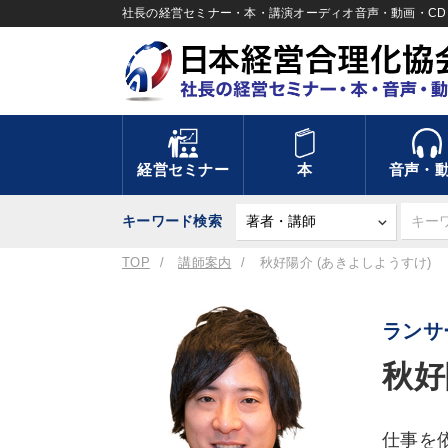
社長の経営セミナー・本・講演オーディオ音声・動画・CD＆
経営セミナー
本
音声・
キーワード検索
TOP
講師案内
秋好陽介 (あきよしようすけ)
ランサ
秋好
仕事を