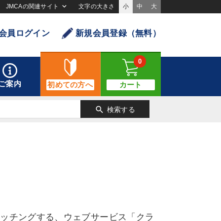
JMCAの関連サイト
文字の大きさ
小
中
大
会員ログイン
新規会員登録（無料）
0
ご案内
初めての方へ
カート
search
検索する
マッチングする、ウェブサービス「クラ