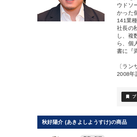
ウドソ
かった
141業
社長の
し、複
ら、個
書に『
〔ラン
2008
bookmark
ブ
秋好陽介 (あきよしようすけ)の商品