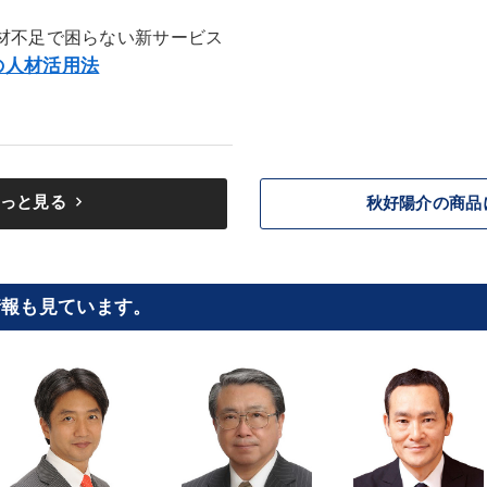
材不足で困らない新サービス
の人材活用法
keyboard_arrow_right
っと見る
秋好陽介の商品
情報も見ています。