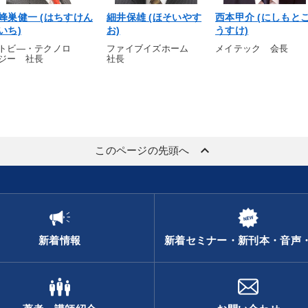
蜂巣健一 (はちすけん
細井保雄 (ほそいやす
西本甲介 (にしもと
いち)
お)
うすけ)
トビ—・テクノロ
ファイブイズホーム
メイテック 会長
ジー 社長
社長
keyboard_arrow_up
このページの先頭へ
新着情報
新着セミナー・新刊本・音声