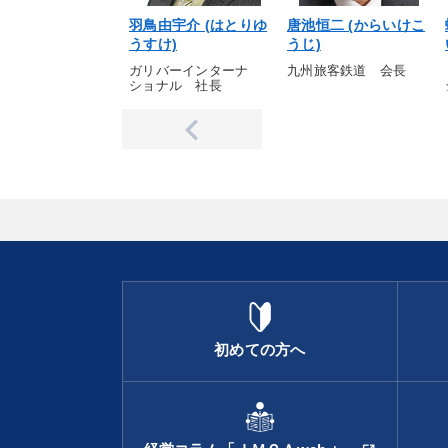
羽鳥由宇介 (はとりゆ
唐池恒二 (からいけこ
うすけ)
うじ)
ガリバーインターナ
九州旅客鉄道 会長
ショナル 社長
初めての方へ