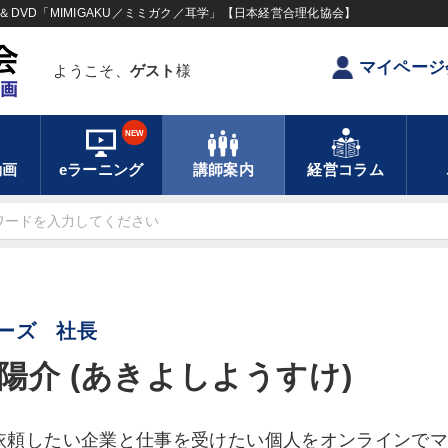
DVD「MIMIGAKU／ミミガク／耳学」【日本経営合理化協会】
マイページ
ようこそ、
ゲスト
様
NEW
動画
eラーニング
講師案内
経営コラム
ーズ 社長
陽介 (あきよしようすけ)
依頼したい企業と仕事を受けたい個人をオンラインで