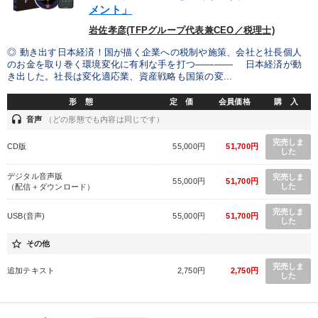
メント」
岩佐孝彦(TFPグループ代表兼CEO／税理士)
◎ 動き出す日本経済！国が描く企業への税制や施策、会社と社長個人
のお金を取り巻く環境変化に有利な手を打つ―――― 日本経済が動
き出した。社長は変化適応業、資産戦略も国策の変...
形 態
定 価
会員価格
購 入
headset
音声
（どの形態でも内容は同じです）
完売しま
CD版
55,000円
51,700円
した
デジタル音声版
完売しま
55,000円
51,700円
した
（配信＋ダウンロード）
完売しま
USB(音声)
55,000円
51,700円
した
star_border
その他
完売しま
追加テキスト
2,750円
2,750円
した