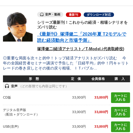
製造業
卸売・小売・飲食業
建設・不動産業
音声・動画
最新刊
ダウンロード対応
シリーズ最新刊！これからの経済・相場シナリオを
IT・サービス・金融業
コンサルタント
専門家
ズバリ読む
《最新刊》塚澤健二「2026年夏 T2モデルで
読む経済動向と市場予測」
キーワード
塚澤健二(経済アナリスト／T-Model.i代表取締役)
金利
SDGs
MBA
スポーツ関連
採用
◎重要な局面を次々と的中！トップ経済アナリストがズバリ読む 今
年の全国経営者セミナー講演で予告した「日経平均」的中！円キャリト
レードの巻き戻しとその後の戻り相場、ＩＴバブル...
企業再建
形 態
定 価
会員価格
購 入
headset
音声
（どの形態でも内容は同じです）
※「更新」を押すと「テーマ」「キーワード」を更新いただけます。
カートに
CD版
33,000円
33,000円
入れる
経営音声・動画を探す
ondemand_video
refresh
更新する
デジタル音声版
カートに
33,000円
33,000円
全国経営者セミナー収録物以外の経営教材（全762タイトル）からお探
入れる
（配信＋ダウンロード）
しいただけます
カートに
USB(音声)
33,000円
33,000円
入れる