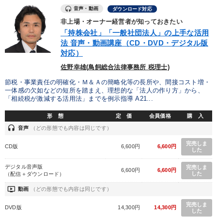
音声・動画
ダウンロード対応
非上場・オーナー経営者が知っておきたい
「持株会社」「一般社団法人」の上手な活用
法 音声・動画講座（CD・DVD・デジタル版
対応）
佐野幸雄(鳥飼総合法律事務所 税理士)
節税・事業責任の明確化・Ｍ＆Ａの簡略化等の長所や、間接コスト増・
一体感の欠如などの短所を踏まえ、理想的な「法人の作り方」から、
「相続税が激減する活用法」までを例示指導 A21...
形 態
定 価
会員価格
購 入
headset
音声
（どの形態でも内容は同じです）
完売しま
CD版
6,600円
6,600円
した
デジタル音声版
完売しま
6,600円
6,600円
した
（配信＋ダウンロード）
ondemand_video
動画
（どの形態でも内容は同じです）
完売しま
DVD版
14,300円
14,300円
した