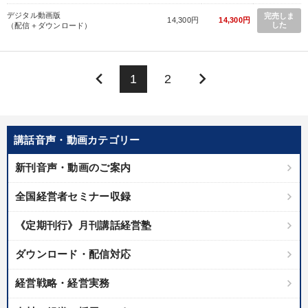
デジタル動画版
完売しま
14,300円
14,300円
した
（配信＋ダウンロード）
keyboard_arrow_left
keyboard_arrow_right
1
2
講話音声・動画カテゴリー
新刊音声・動画のご案内
全国経営者セミナー収録
《定期刊行》月刊講話経営塾
ダウンロード・配信対応
経営戦略・経営実務