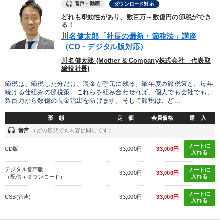
音声・動画
ダウンロード対応
どれも即効性があり、数百万～数億円の節税ができ
る！
川名健太郎「社長の最新・節税法」講座
（CD・デジタル版対応）
川名健太郎 (Mother & Company株式会社 代表取
締役社長)
節税は、節税した分だけ、現金が手元に残る。単年度の節税策と、毎年
続ける仕組みの節税策。これらを組み合わせれば、個人でも会社でも、
数百万から数億の現金流出を防げます。そして節税は、ど...
形 態
定 価
会員価格
購 入
headset
音声
（どの形態でも内容は同じです）
カートに
CD版
33,000円
33,000円
入れる
デジタル音声版
カートに
33,000円
33,000円
入れる
（配信＋ダウンロード）
カートに
USB(音声)
33,000円
33,000円
入れる