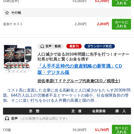
USB(音声)
55,000円
51,700円
入れる
※「更新」を押すと「カテゴリー」「目的別」「キーワード」を更新いただけます。
star_border
その他
タグから探す
local_offer
refresh
更新する
カートに
追加テキスト
2,200円
2,200円
入れる
すべての音声・動画（全2077タイトル）からお探しいただけます
タグ・キーワード
音声・動画
最新刊
ダウンロード対応
人口減少で迫る2030年問題に先手を打つ！オーナー
社長が社員と賢くお金を残す
デザイン
金融
スポーツ関連
人事戦略
稲盛和夫
「人手不足時代の資産戦略の新常識」CD
版・デジタル版
ベンチャー
DX
健康・ウェルビーイング
岩佐孝彦(ＴＦＰグループ代表兼CEO／税理士)
会社数字を学ぶ
交渉
不動産
老舗企業
中村天風
コスト高に直面した企業に迫る高齢化と人口減少がもたらす2030年問
題。644万人以上の労働者不足とマーケットの縮小、社会保障負担の増
加。そこに追い打ちをかける人件費の高騰と国の持...
MBA
異発想
通販
営業
デジタルマーケティング
形 態
定 価
会員価格
購 入
聞き手・作間信司
リベラルアーツ
一流人
headset
音声
（どの形態でも内容は同じです）
コミュニケーション
心を磨く
会社を守る
カートに
CD版
55,000円
51,700円
入れる