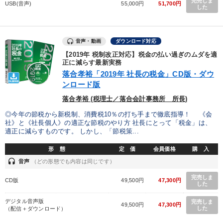
完売しま
USB(音声)
55,000円
51,700円
した
音声・動画
ダウンロード対応
【2019年 税制改正対応】税金の払い過ぎのムダを適
正に減らす最新実務
落合孝裕「2019年 社長の税金」CD版・ダウ
ンロード版
落合孝裕 (税理士／落合会計事務所 所長)
◎今年の節税から新税制、消費税10％の打ち手まで徹底指導！ 《会
社》と《社長個人》の適正な節税のやり方 社長にとって「税金」は、
適正に減らすものです。 しかし、「節税策...
形 態
定 価
会員価格
購 入
headset
音声
（どの形態でも内容は同じです）
完売しま
CD版
49,500円
47,300円
した
デジタル音声版
完売しま
49,500円
47,300円
した
（配信＋ダウンロード）