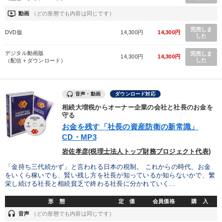
ondemand_video
動画
（どの形態でも内容は同じです）
完売しま
DVD版
14,300円
14,300円
した
デジタル動画版
完売しま
14,300円
14,300円
した
（配信＋ダウンロード）
音声・動画
ダウンロード対応
相続大増税からオーナー企業の会社と社長のお金を
守る
お金を残す「社長の資産防衛の新常識」
CD・MP3
岩佐孝彦(税理士法人トップ財務プロジェクト代表)
「金持ち三代続かず」と言われる日本の税制。 これからの時代、お金
をいくら稼いでも、賢い残し方を社長が知っているか知らないかで、繁
栄し続ける社長と相続貧乏で終わる社長に分かれていく...
形 態
定 価
会員価格
購 入
headset
音声
（どの形態でも内容は同じです）