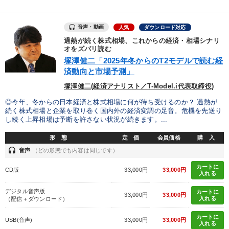
カテゴリー
音声・動画
人気
ダウンロード対応
最新刊・戦略参謀ChatGPT実戦法と中小企業のDXと講話ご案内
過熱が続く株式相場、これからの経済・相場シナリ
オをズバリ読む
オーナー社長の「現場力の経営」＋現場の「儲ける力」をさらに
高める教材２選
塚澤健二「2025年冬からのT2モデルで読む経
済動向と市場予測」
【4月】音声・映像
売上直結の営業力や販売力を獲得する
塚澤健二(経済アナリスト／T-Model.i代表取締役)
【最新刊】精神科医・和田秀樹の「老いない力」＋健康な社長と
◎今年、冬からの日本経済と株式相場に何が待ち受けるのか？ 過熱が
会社をつくる厳選講話
続く株式相場と企業を取り巻く国内外の経済変調の足音。危機を先送り
し続く上昇相場は予断を許さない状況が続きます。...
【最新刊】時代を超える経営150の言葉＋社長のスピーチ・話材
集２タイトル
形 態
定 価
会員価格
購 入
headset
音声
（どの形態でも内容は同じです）
最新技術・トレンド
147回春季大会
カートに
CD版
33,000円
33,000円
入れる
2025年春季全国経営者セミナー収録講演ＣＤ・講演ＤＶＤ・デジ
タル版（音声／動画ストリーミング・ダウンロード）
デジタル音声版
カートに
33,000円
33,000円
入れる
（配信＋ダウンロード）
改善・生産性向上
カートに
USB(音声)
33,000円
33,000円
入れる