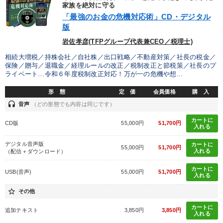
優秀各社の智恵と戦略
事業家のロマンと経営
家族を絶対に守る
「最強のお金の危機対応術」CD・デジタル
版
若手異才経営者の発想
専門家のアドバイス
岩佐孝彦(TFPグループ代表兼CEO／税理士)
リーダーの器量を学ぶ
相続大増税／持株会社／自社株／出口戦略／不動産対策／社長の税金／
保険／贈与／退職金／経理ルールの改正／税制改正と節税策／社長のプ
ライベート…令和６年度税制改正対応！万が一の危機や想...
テーマ
形 態
定 価
会員価格
購 入
headset
音声
（どの形態でも内容は同じです）
資産戦略
営業・社員研修
カートに
CD版
55,000円
51,700円
入れる
2025年春季全国経営者セミナー収録講演ＣＤ・講演ＤＶＤ・デジ
タル版（音声／動画ストリーミング・ダウンロード）
デジタル音声版
カートに
55,000円
51,700円
入れる
（配信＋ダウンロード）
「利上げ時代の最新・銀行対策」＋「不動産市況予測」＋「市場
予測と株式投資」最新刊
カートに
USB(音声)
55,000円
51,700円
入れる
企業戦略に学ぶ
最新技術・トレンド
star_border
その他
カートに
追加テキスト
3,850円
3,850円
業種
入れる