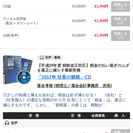
完売しま
CD版
55,000円
51,700円
した
デジタル音声版
完売しま
55,000円
51,700円
した
（配信＋ダウンロード）
完売しま
USB(音声)
55,000円
51,700円
した
音声・動画
【平成29年度 税制改正対応】税金の払い過ぎのムダ
を適正に減らす最新実務
「2017年 社長の節税」CD
落合孝裕 (税理士／落合会計事務所 所長)
◎少しの知識と備えがあれば、税金は必ず減らせる！ 《会社》と
《社長個人》の適正な節税のやり方 社長にとって「税金」は、適正に
減らすものです。 しかし、「節税策」の多くは、税制が...
形 態
定 価
会員価格
購 入
headset
音声
完売しま