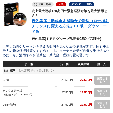
音声・動画
人気
ダウンロード対応
史上最大規模120兆円の緊急経済対策を最大活用せ
よ！
岩佐孝彦「助成金＆補助金で新型コロナ禍を
チャンスに変える方法」CD版・ダウンロー
ド版
岩佐孝彦(ＴＦＰグループ代表兼CEO／税理士)
世界大恐慌やリーマンを超える類例を見ない経済危機が進行。国も史上
最大の緊急経済対策をすすめている。オーナー企業が危機を乗り切るた
めに、今、活用すべき補助金・助成金・税制措置の賢いす...
形 態
定 価
会員価格
購 入
headset
音声
（どの形態でも内容は同じです）
完売しま
CD版
27,500円
27,500円
した
デジタル音声版
完売しま
27,500円
27,500円
した
（配信＋ダウンロード）
完売しま
USB(音声)
27,500円
27,500円
した