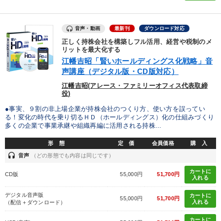
全国経営者セミナー収録〈売れ筋・人気〉音声＆動画20選
仕事のスキルと人間力を高める知恵を身につける
音声・動画
最新刊
ダウンロード対応
正しく持株会社を構築しフル活用、経営や税制のメ
リットを最大化する
目的別
江幡吉昭「賢いホールディングス化戦略」音
声講座（デジタル版・CD版対応）
社員研修を行いたい
発想力を磨きたい
江幡吉昭(アレース・ファミリーオフィス代表取締
役)
財務・数字力の向上
販売力を強化したい
●事実、９割の非上場企業が持株会社のつくり方、使い方を誤ってい
る！変化の時代を乗り切るＨＤ（ホールディングス）化の仕組みづくり
リーダーの魅力向上
経営を改善したい
多くの企業で事業承継や組織再編に活用される持株...
形 態
定 価
会員価格
購 入
キーワード
headset
音声
（どの形態でも内容は同じです）
カートに
CD版
55,000円
51,700円
入れる
SNS活用
仕組み
通販
企業再建
話し方
デジタル音声版
カートに
55,000円
51,700円
プロ経営者
入れる
（配信＋ダウンロード）
カートに