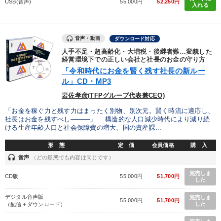
USB(音声)
55,000円
52,250円
入れる
音声・動画
ダウンロード対応
人手不足・超高齢化・大増税・後継者難…変貌した
経営環境下での正しい会社と社長のお金の守り方
「令和時代にお金を賢く残す社長の新ルー
ル」CD・MP3
岩佐孝彦(TFPグループ代表兼CEO)
「お金を稼ぐ力と残す力はまったく別物、別次元。賢く時流に適応し、
社長はお金を残すべし―――」 構造的な人口減少時代により減り続
ける生産年齢人口と社会保障費の増大、国の資産課...
形 態
定 価
会員価格
購 入
headset
音声
（どの形態でも内容は同じです）
完売しま
CD版
55,000円
51,700円
した
デジタル音声版
完売しま
55,000円
51,700円
した
（配信＋ダウンロード）