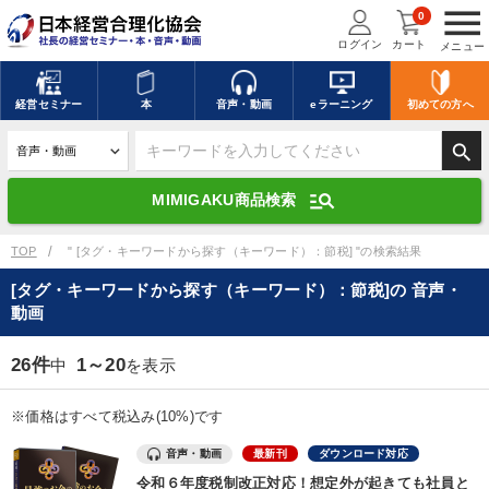
menu
0
ログイン
カート
メニュー
キーワードを入力して探す
edit
経営
セミナー
本
音声・動画
eラーニング
初めての方
へ
search
デジタル版対応のみ検索結果に表示する
manage_search
MIMIGAKU商品検索
search
上記の条件で検索
TOP
" [タグ・キーワードから探す（キーワード）：節税] "の検索結果
[タグ・キーワードから探す（キーワード）：節税]の 音声・
動画
講演収録物を探す
mic
refresh
更新する
26件
1～20
中
を表示
全国経営者セミナー講演収録物（全1315タイトル）からお探しいただけ
ます
※価格はすべて税込み(10%)です
カテゴリー
音声・動画
最新刊
ダウンロード対応
令和６年度税制改正対応！想定外が起きても社員と