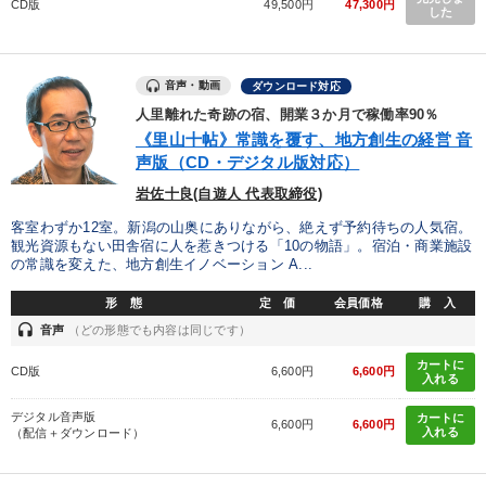
CD版
49,500円
47,300円
した
音声・動画
ダウンロード対応
人里離れた奇跡の宿、開業３か月で稼働率90％
《里山十帖》常識を覆す、地方創生の経営 音
声版（CD・デジタル版対応）
岩佐十良(自遊人 代表取締役)
客室わずか12室。新潟の山奥にありながら、絶えず予約待ちの人気宿。
観光資源もない田舎宿に人を惹きつける「10の物語」。宿泊・商業施設
の常識を変えた、地方創生イノベーション A...
形 態
定 価
会員価格
購 入
headset
音声
（どの形態でも内容は同じです）
カートに
CD版
6,600円
6,600円
入れる
デジタル音声版
カートに
6,600円
6,600円
入れる
（配信＋ダウンロード）