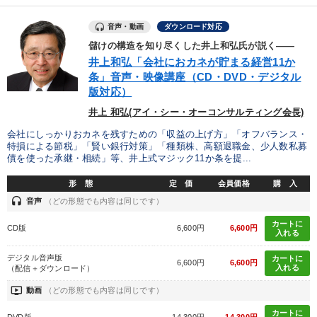
音声・動画
ダウンロード対応
儲けの構造を知り尽くした井上和弘氏が説く――
井上和弘「会社におカネが貯まる経営11か
条」音声・映像講座（CD・DVD・デジタル
版対応）
井上 和弘(アイ・シー・オーコンサルティング会長)
会社にしっかりおカネを残すための「収益の上げ方」「オフバランス・
特損による節税」「賢い銀行対策」「種類株、高額退職金、少人数私募
債を使った承継・相続」等、井上式マジック11か条を提...
形 態
定 価
会員価格
購 入
headset
音声
（どの形態でも内容は同じです）
カートに
CD版
6,600円
6,600円
入れる
デジタル音声版
カートに
6,600円
6,600円
入れる
（配信＋ダウンロード）
ondemand_video
動画
（どの形態でも内容は同じです）
カートに
DVD版
14,300円
14,300円