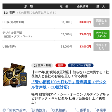
形 態
定 価
会員価格
購 入
headset
音声
（どの形態でも内容は同じです）
完売しま
CD版(簡易版CD)
33,000円
33,000円
した
デジタル音声版
カートに
33,000円
33,000円
入れる
（配信＋ダウンロード）
完売しま
USB(音声)
33,000円
33,000円
した
音声・動画
好評
ダウンロード対応
【2025年度 税制改正対応】知らないと大損する！社
長個人と会社のお金を正しく守る実務
「賢い節税100の打ち手」音声講座（デジタ
ル音声版・CD版対応）
福岡 雄吉郎(アイ・シー・オーコンサルティングGrp
ビジテック・キャピタル 社長／公認会計士／税理
士)
◎「節税の基本」「設備投資」「役員報酬」 「出張手当」「事業承