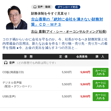
音声・動画
ダウンロード対応
財務体制を今すぐ見直せ！
古山喜章の「絶対に会社を潰さない財務対
策」ＣＤ・ＭＰ３
古山 喜章(アイ・シー・オーコンサルティング社長)
コロナ禍からいかに会社を守るのか。今、社長がやるべき財務対策と社
内埋蔵金の活用法、新たなお金を作る！売り物・売り先・売り方への着
手を指南 ●今、お金の支出を減らす３つの方法と...
形 態
定 価
会員価格
購 入
headset
音声
（どの形態でも内容は同じです）
カートに
CD版(簡易版CD)
5,500円
5,500円
入れる
デジタル音声版
カートに
5,500円
5,500円
入れる
（配信＋ダウンロード）
カートに
USB(音声)
5,500円
5,500円
入れる