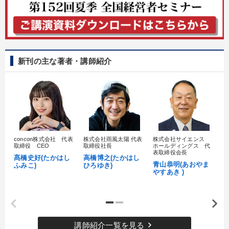
新刊の主な著者・講師紹介
concon株式会社 代表
株式会社雨風太陽 代表
株式会社サイエンス
髙
取締役 CEO
取締役社長
ホールディングス 代
村
表取締役会長
髙橋史好(たかはし
高橋博之(たかはし
し
青山恭明(あおやま
ふみこ)
ひろゆき)
やすあき )
keyboard_arrow_right
講師紹介一覧を見る