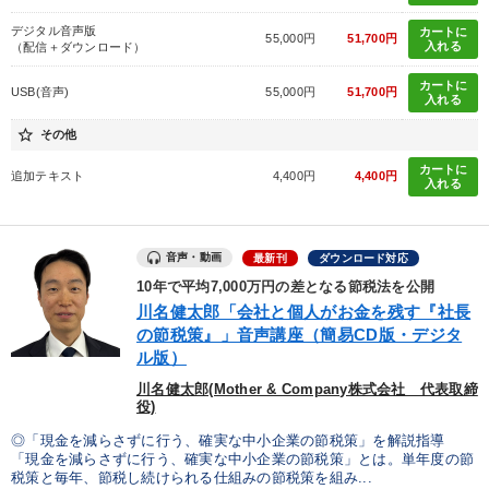
デジタル音声版
カートに
※「更新」を押すと「タグ・キーワード」を更新いただけます。
55,000円
51,700円
入れる
（配信＋ダウンロード）
カートに
USB(音声)
55,000円
51,700円
入れる
star_border
その他
カートに
追加テキスト
4,400円
4,400円
入れる
音声・動画
最新刊
ダウンロード対応
10年で平均7,000万円の差となる節税法を公開
川名健太郎「会社と個人がお金を残す『社長
の節税策』」音声講座（簡易CD版・デジタ
ル版）
川名健太郎(Mother & Company株式会社 代表取締
役)
◎「現金を減らさずに行う、確実な中小企業の節税策」を解説指導
「現金を減らさずに行う、確実な中小企業の節税策」とは。単年度の節
税策と毎年、節税し続けられる仕組みの節税策を組み...