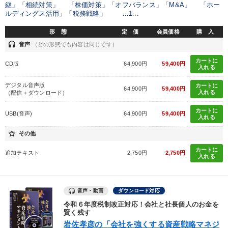
継」「相続対策」 「株価対策」「オフバランス」「M&A」 「ホー
ルディングス活用」「税務戦略」 …1...
形 態
定 価
会員価格
購 入
headset
音声
（どの形態でも内容は同じです）
カートに
CD版
64,900円
59,400円
入れる
デジタル音声版
カートに
64,900円
59,400円
入れる
（配信＋ダウンロード）
カートに
USB(音声)
64,900円
59,400円
入れる
star_border
その他
カートに
追加テキスト
2,750円
2,750円
入れる
音声・動画
ダウンロード対応
令和６年度税制改正対応！会社と社長個人のお金を
賢く残す
岩佐孝彦の「会社を強くする資産戦略マネジ