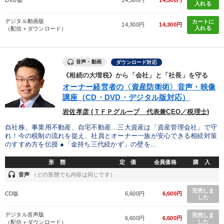
入れる
デジタル動画版
カートに
14,300円
14,300円
入れる
（配信＋ダウンロード）
音声・動画
ダウンロード対応
《相続の大増税》から「会社」と「社長」を守る
オーナー経営者の〈資産防衛術〉音声・映像
講座（CD・DVD・デジタル版対応）
岩佐孝彦 (ＴＦＰグループ 代表兼CEO／税理士)
自社株、事業用不動産、自宅不動産…三大資産は「資産管理会社」で守
れ！今の税制の流れを捉え、社員とオーナー一族が安心できる相続対策
のすすめ方を伝授 ●「金持ち三代続かず」の壁を...
形 態
定 価
会員価格
購 入
headset
音声
（どの形態でも内容は同じです）
完売しま
CD版
6,600円
6,600円
した
デジタル音声版
完売しま
6,600円
6,600円
した
（配信＋ダウンロード）