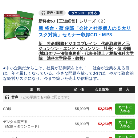
音声・動画
ダウンロード対応
新将命の【王道経営】シリーズ〈２〉
新 将命・蒲 俊郎「会社と社長個人の５大リ
スク対策」セミナー収録CD・MP3
新 将命(国際ビジネスブレイン 代表取締役／元
ジョンソン・エンド・ジョンソン 社長)
・
蒲 俊郎
(城山タワー法律事務所・代表弁護士／桐蔭法科大学
院 法科大学院長・教授)
●中小企業だからこそ、社長が防衛策をとれ！ 社会が企業を見る目
は、年々厳しくなっている。小さな問題を放っておけば、やがて致命的
な経営リスクになり、今まで築いた売上や信用はす...
形 態
定 価
会員価格
購 入
headset
音声
（どの形態でも内容は同じです）
カートに
CD版
55,000円
52,250円
入れる
デジタル音声版
カートに
55,000円
52,250円
入れる
（配信＋ダウンロード）
カートに