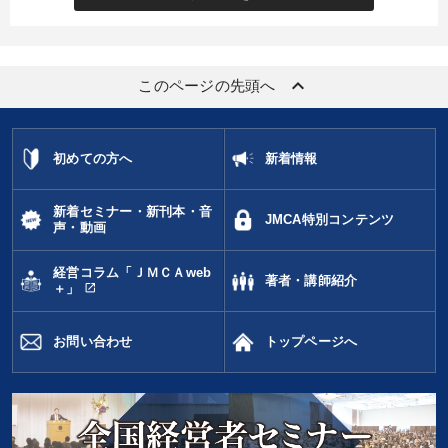
keyboard_arrow_up
このページの先頭へ
初めての方へ
新着情報
新着セミナー・新刊本・音
JMCA特別コンテンツ
声・動画
経営コラム「ＪＭＣＡweb
著者・講師紹介
open_in_new
＋」
お問い合わせ
トップページへ