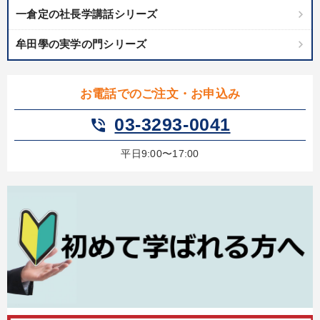
一倉定の社長学講話シリーズ
牟田學の実学の門シリーズ
お電話でのご注文・お申込み
03-3293-0041
phone_in_talk
平日9:00〜17:00