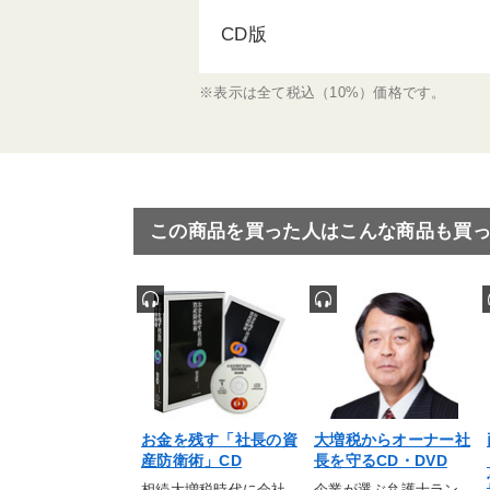
CD版
※表示は全て税込（10%）価格です。
この商品を買った人はこんな商品も買
お金を残す「社長の資
大増税からオーナー社
産防衛術」CD
長を守るCD・DVD