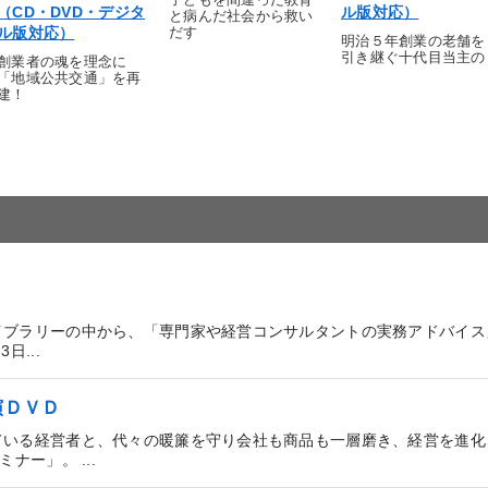
子どもを間違った教育
（CD・DVD・デジタ
ル版対応）
と病んだ社会から救い
ル版対応）
だす
明治５年創業の老舗を
引き継ぐ十代目当主の
創業者の魂を理念に
「地域公共交通」を再
建！
イブラリーの中から、「専門家や経営コンサルタントの実務アドバイス
...
演ＤＶＤ
ている経営者と、代々の暖簾を守り会社も商品も一層磨き、経営を進化
ナー」。 ...