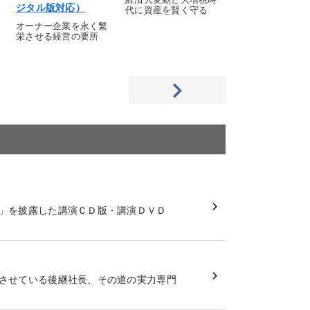
経済大変動と大増税時
ジタル版対応）
代に資産を賢く守る
オーナー企業を永く繁
栄させる経営の要所
」を披露した講演ＣＤ版・講演ＤＶＤ
させている後継社長、その道の実力専門