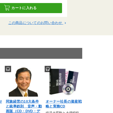
カートに入れる
この商品についてのお問い合わせ
keyboard_arrow_right
せ
同族経営の10大条件
オーナー社長の資産戦
社長の賢い節税
と統率鉄則 音声・動
略と実務CD
〈社長必読〉対策
画版（CD・DVD・デ
いと大損します！