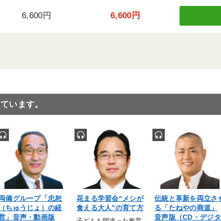
6,600円
6,600円
っています。
両備グループ「忠恕
花まる学習会“メシが
伝統と革新を両立さ
（ちゅうじょ）の経
食える大人”の育て方
る「たねやの商道」
営」音声・動画版
音声版（CD・デジタ