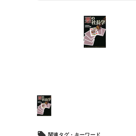
local_offer
関連タグ・キーワード