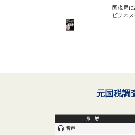
国税局に
ビジネス
元国税調
形 態
headset
音声