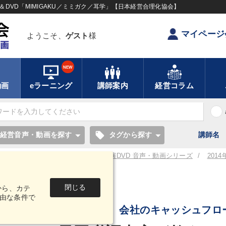
DVD「MIMIGAKU／ミミガク／耳学」【日本経営合理化協会】
マイページ
ようこそ、
ゲスト
様
NEW
動画
eラーニング
講師案内
経営コラム
local_offer
経営音声・動画を探す
タグから探す
講師名
／耳学】全国経営者セミナー講演CD・講演DVD 音声・動画シリーズ
201
閉じる
から、カテ
音声・動画
由な条件で
大増税時代、会社のキャッシュフロ