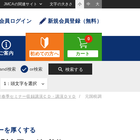
JMCAの関連サイト
文字の大きさ
小
中
大
会員ログイン
新規会員登録（無料）
0
ご案内
初めての方へ
カート
search
and検索
or検索
検索する
4年春季セミナー収録講演ＣＤ・講演ＤＶＤ
元国税調
ーを厚くする