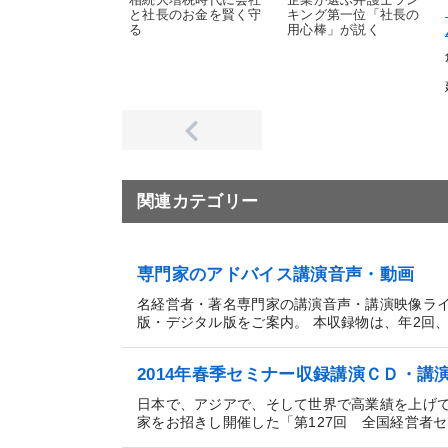
相続大増税時代に会社
企業が選ぶ弁護士ラン
と社長のお金を賢く守
キング第一位「社長の
る
用心棒」が説く
関連カテゴリー
専門家のアドバイス講演音声・動画
名経営者・著名専門家の講演音声・講演映像ラ
版・デジタル版をご案内。 本収録物は、年2回、3日
2014年春季セミナー収録講演ＣＤ・講
日本で、アジアで、そして世界で高業績を上げ
家をお招きし開催した「第127回 全国経営者セミ