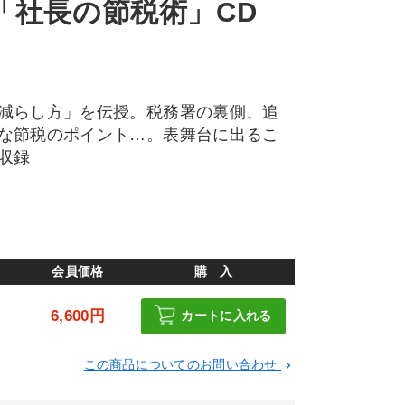
「社長の節税術」CD
減らし方」を伝授。税務署の裏側、追
な節税のポイント…。表舞台に出るこ
収録
会員価格
購 入
6,600円
カートに入れる
この商品についてのお問い合わせ
keyboard_arrow_right