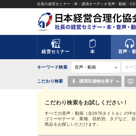
社長の経営セミナー・本・講演オーディオ音声・動画・CD＆
経営セミナー
本
音声・
キーワード検索
mic
ondemand_video
こだわり検索
講演収録物を探す
TOP
音声・動画
【MIMIGAKU／ミミガク
査官が教える「社長の節税術」CD
こだわり検索をお試しください！
すべての音声・動画（全2076タイトル）の中
ゴリーやテーマ、業種、目的別、タグなど、自
商品をお探しいただけます。