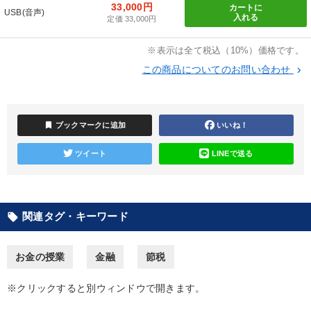
33,000円
カートに
USB(音声)
入れる
定価 33,000円
財務・数字力の向上
パフォーマンス向上
※表示は全て税込（10%）価格です。
財務・数字力の向上
経営体系を学びたい
この商品についてのお問い合わせ
keyboard_arrow_right
経営を改善したい
後継者に聞かせたい
bookmark
ブックマークに追加
いいね！
キーワード
ツイート
LINEで送る
リーダーシップ
中小企業
松下幸之助
インバウンド
伝統・文化
経営計画
関連タグ・キーワード
local_offer
※「更新」を押すと「カテゴリー」「目的別」「キーワード」を更新いただけます。
お金の授業
金融
節税
タグから探す
local_offer
refresh
更新する
※クリックすると別ウィンドウで開きます。
すべての音声・動画（全2077タイトル）からお探しいただけます