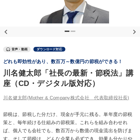
優秀各社の智恵と戦略
事業家のロマンと経営
若手異才経営者の発想
専門家のアドバイス
リーダーの器量を学ぶ
テーマ
音声・動画
ダウンロード対応
どれも即効性があり、数百万～数億円の節税ができる！
社員が自律的に動き出す組織づくり
川名健太郎「社長の最新・節税法」講
《強い財務を実践する経営者》講話４選
後継社長・アトツギ
座（CD・デジタル版対応）
2026年春季全国経営者セミナー収録講演ＣＤ・講演ＤＶＤ・デジ
川名健太郎
(Mother & Company株式会社 代表取締役社長)
タル版（音声／動画ストリーミング・ダウンロード）
企業戦略に学ぶ
節税は、節税した分だけ、現金が手元に残る。単年度の節税
策と、毎年続ける仕組みの節税策。これらを組み合わせれ
全国経営者セミナー収録〈売れ筋・人気ランキング〉＆新刊・好
評講話
ば、個人でも会社でも、数百万から数億の現金流出を防げま
す。そして節税は、どんな企業も必ずでき、効果も分かりや