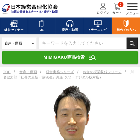
menu
0
ログイン
カート
メニュー
キーワードを入力して探す
edit
経営
セミナー
本
音声・動画
eラーニング
初めての方
へ
search
デジタル版対応のみ検索結果に表示する
manage_search
MIMIGAKU商品検索
search
上記の条件で検索
TOP
音声・動画
経営実務シリーズ
お金の授業収録シリーズ
川
名健太郎「社長の最新・節税法」講座（CD・デジタル版対応）
講演収録物を探す
mic
refresh
更新する
全国経営者セミナー講演収録物（全1315タイトル）からお探しいただけ
ます
カテゴリー