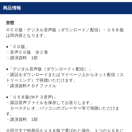
商品情報
タグ・キーワード
形態
営業力強化
イノベーション
資産運用
※ＣＤ版・デジタル音声版（ダウンロード／配信）・ＵＳＢ版
は同内容となります。
聞き手・作間信司
株式市場
一流人
金利
AI
●「ＣＤ版」
・音声ＣＤ版 全２巻
商品開発
ドラッカー
ランチェスター戦略
創業者
・講演資料 1部
デザイン
SDGs
上場企業
推薦
地方企業の勝ち方
●「デジタル音声版（ダウンロード＋配信）」
・講話をダウンロードまたはマイページ上からネット配信（ス
トリーミング）で視聴いただけます。
株式投資
両利きの経営
異発想
歴史に学ぶ
・講演資料ＰＤＦファイル
運勢・先見
プロ経営者
インバウンド
●「ＵＳＢ版(ＭＰ３音声)」
・講話音声ファイルを保存してお送りします。
カーステレオ、パソコンのプレーヤー等で視聴いただけま
※「更新」を押すと「タグ・キーワード」を更新いただけます。
す。
・講演資料 1部
※同注文で他商品もＵＳＢ版で選ばれた場合、１つのＵＳＢに