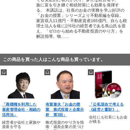
族に富を引き継ぐ相続対策にも効果を発揮す
る。 本講話は、社長のお金の実務を学ぶ好評の
「お金の授業」シリーズより不動産編を収録。
家賃収入11億円・不動産資産165億円、自らも税
理士法人を核に計6社の経営者である鳥山氏を迎
え、「ゼロから始める不動産投資のやり方」を
解説指導。物...…
この商品を買った人はこんな商品も買っています。
「商標権を利用した
有賀泰夫「お金の授
「公私混合で考える
資産管理会社・相続の
業 株式投資と企業分
《経営と蓄財》」
活用法」
析 第3回」
会社にも社長にもお金
が残る
経営者が会社と家族や
株式投資のやり方を指
資産を守る
南「成長企業の見つけ