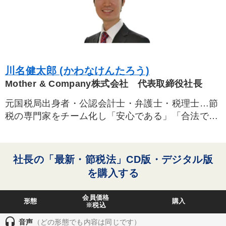
川名健太郎 (かわなけんたろう)
Mother & Company株式会社 代表取締役社長
元国税局出身者・公認会計士・弁護士・税理士…節
税の専門家をチーム化し「安心である」「合法であ
る」「最新である」「特定の手法に偏らない」を信
条に日本で唯一の節税専門コンサルティング会社
Mother & Company社を経営。手元のキャッシュを
社長の「最新・節税法」CD版・デジタル版
一切減らさない「現金が増える」節税策を得意とす
を購入する
る。
会員価格
形態
購入
※税込
headset
音声
（どの形態でも内容は同じです）