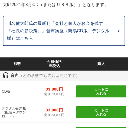
太郎2021年3月CD（またはＵＳＢ版）」となります。
カテゴリー
川名健太郎氏の最新刊「会社と個人がお金を残す
147回春季大会
組織と人を動かすマネジメント力を磨く
『社長の節税策』」音声講座（簡易CD版・デジタル
版）はこちら
最新トレンドと時代の潮流を押さえる
全国経営者セミナー収録〈売れ筋・人気ランキング〉＆新刊・好
評講話
会員価格
形態
購入
※税込
「利上げ時代の最新・銀行対策」＋「不動産市況予測」＋「市場
予測と株式投資」最新刊
headset
音声
（どの形態でも内容は同じです）
組織・採用・スキル
社員が自律的に動き出す組織づくり
33,000円
カートに
CD版
入れる
定価 33,000円
資産戦略
経営戦略・経営実務
井上和弘の財務力UP
デジタル音声版
音声と動画で学ぶ
【6月】音声・映像
33,000円
カートに
（配信＋ダウン
入れる
定価 33,000円
ロード）
目的別