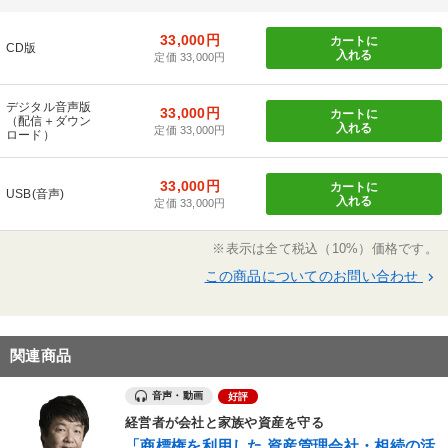
33,000円
カートに
CD版
入れる
定価 33,000円
デジタル音声版
33,000円
カートに
（配信＋ダウン
入れる
定価 33,000円
ロード）
33,000円
カートに
USB(音声)
入れる
定価 33,000円
※表示は全て税込（10%）価格です。
この商品についてのお問い合わせ
keyboard_arrow_right
関連商品
音声・動画
好評
経営者が会社と家族や資産を守る
「商標権を利用した 資産管理会社・相続の活