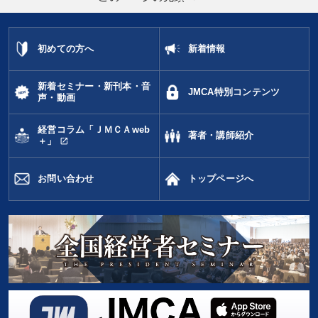
初めての方へ
新着情報
新着セミナー・新刊本・音
JMCA特別コンテンツ
声・動画
経営コラム「ＪＭＣＡweb
著者・講師紹介
open_in_new
＋」
お問い合わせ
トップページへ