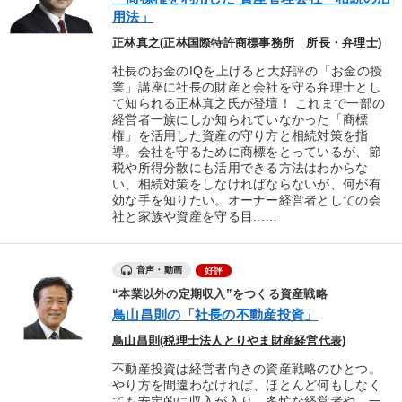
用法」
正林真之(正林国際特許商標事務所 所長・弁理士)
社長のお金のIQを上げると大好評の「お金の授
業」講座に社長の財産と会社を守る弁理士とし
て知られる正林真之氏が登壇！ これまで一部の
経営者一族にしか知られていなかった「商標
権」を活用した資産の守り方と相続対策を指
導。会社を守るために商標をとっているが、節
税や所得分散にも活用できる方法はわからな
い、相続対策をしなければならないが、何が有
効な手を知りたい。オーナー経営者としての会
社と家族や資産を守る目...…
音声・動画
好評
“本業以外の定期収入”をつくる資産戦略
鳥山昌則の「社長の不動産投資」
鳥山昌則(税理士法人とりやま財産経営代表)
不動産投資は経営者向きの資産戦略のひとつ。
やり方を間違わなければ、ほとんど何もしなく
ても安定的に収入が入り、多忙な経営者や、一