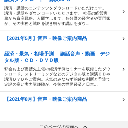
講演・講話のコンテンツをダウンロードいただけます。
講演・講話をダウンロードいただけます。 社長の経営実
務から資産戦略、人間学…まで、各分野の経営者や専門家
が、その実務と戦略を説き明かす講話をダウ...
【2021年5月】音声・映像ご案内商品
経済・景気・相場予測 講話音声・動画 デジ
タル版・ＣＤ・ＤＶＤ版
弊会および提携先主催の経済予測セミナーを収録したダウ
ンロード、ストリーミングなどのデジタル版と講演ＣＤや
講演ＤＶＤをご案内。人気のみならず的確な判断と予測で
定評の高い実力講師陣が、今後の世界経済と日本...
【2021年8月】音声・映像ご案内商品
keyboard_arrow_up
このページの先頭へ