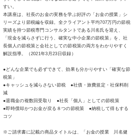
すい。
業種
本講座は、社長のお金の実務を学ぶ好評の「お金の授業」シ
リーズより節税編を収録。全クライアント平均707万円の節税
製造業
卸売・小売・飲食業
建設・不動産業
実績を持つ節税専門コンサルタントである川名氏を迎え、
IT・サービス・金融業
コンサルタント
専門家
「現金を減らさずに行う、確実な中小企業の節税策」を、社
長個人の節税策と会社としての節税策の両方をわかりやすく
解説指導。（2021年3月23日収録）
キーワード
●どんな企業でも必ずできて、効果も分かりやすい「確実な節
採用
ブランディング
企業成長
松下幸之助
税策」
●キャッシュを減らさない節税 ●社債・旅費規定・社保料削
労務問題・リスク対策
感動講話
減
●退職金の複数回受取り ●社長「個人」としての節税策
※「更新」を押すと「テーマ」「キーワード」を更新いただけます。
●即時償却かつお金が戻る８つの節税策 ●納税して得もする
コツ
経営音声・動画を探す
ondemand_video
refresh
更新する
全国経営者セミナー収録物以外の経営教材（全762タイトル）からお探
※ご請求書に記載の商品タイトルは、「お金の授業 川名健
しいただけます