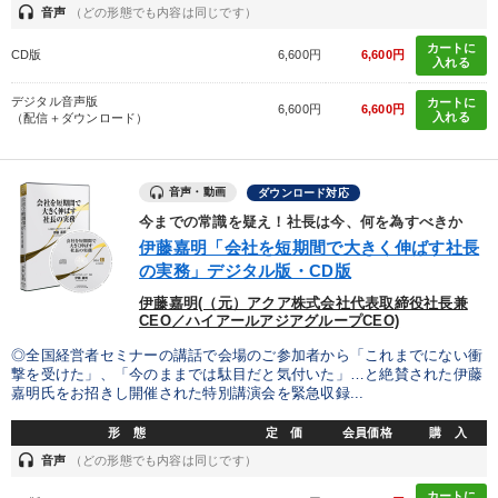
headset
音声
（どの形態でも内容は同じです）
カートに
CD版
6,600円
6,600円
入れる
デジタル音声版
カートに
6,600円
6,600円
入れる
（配信＋ダウンロード）
音声・動画
ダウンロード対応
今までの常識を疑え！社長は今、何を為すべきか
伊藤嘉明「会社を短期間で大きく伸ばす社長
の実務」デジタル版・CD版
伊藤嘉明(（元）アクア株式会社代表取締役社長兼
CEO／ハイアールアジアグループCEO)
◎全国経営者セミナーの講話で会場のご参加者から「これまでにない衝
撃を受けた」、「今のままでは駄目だと気付いた」…と絶賛された伊藤
嘉明氏をお招きし開催された特別講演会を緊急収録...
形 態
定 価
会員価格
購 入
headset
音声
（どの形態でも内容は同じです）
カートに