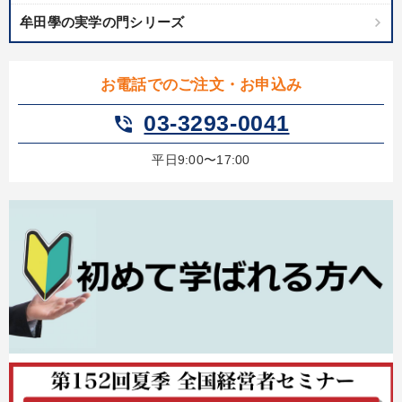
牟田學の実学の門シリーズ
お電話でのご注文・お申込み
03-3293-0041
phone_in_talk
平日9:00〜17:00