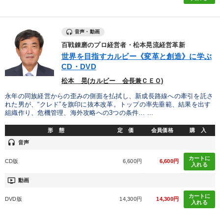
音声・動画
百戦錬磨のプロ経営者・松本晃流経営革新
世界を目指すカルビー《変革と創造》に学ぶ
CD・DVD
松本 晃(カルビー 会長兼ＣＥＯ)
永年の同族経営からの歪みの側面を払拭し、新成長路線への牽引を託さ
れた男が、“クレド”を旗印に抜本改革。トップの率先垂範、結果を出す
組織作り、危機管理、海外攻略への3つの条件… ...
形 態
定 価
会員価格
購 入
headset
音声
カートに
CD版
6,600円
6,600円
入れる
ondemand_video
動画
カートに
DVD版
14,300円
14,300円
入れる