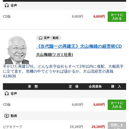
headset
音声
カートに
CD版
6,600円
6,600円
入れる
音声・動画
《当代随一の再建王》大山梅雄の経営術CD
大山梅雄(ツガミ社長)
手がけた再建17社。どんな赤字会社もすべて2年以内に復配、大幅黒字
に立て直す。危機の中でどうやれば儲かるか。大山流経営の真髄
A18639
形 態
定 価
会員価格
購 入
headset
音声
カートに
CD版
6,600円
6,600円
入れる
ondemand_video
動画
完売しま
ビデオテープ
26,180円
26,180円
した