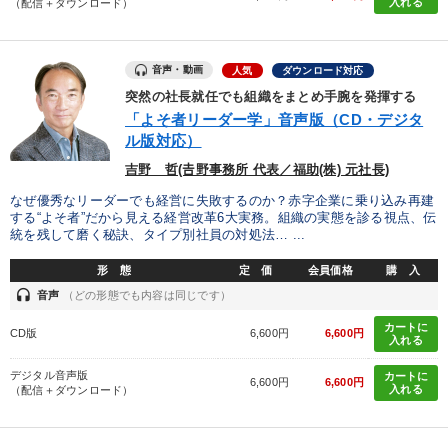
入れる
（配信＋ダウンロード）
業種
音声・動画
人気
ダウンロード対応
製造業
卸売・小売・飲食業
建設・不動産業
突然の社長就任でも組織をまとめ手腕を発揮する
「よそ者リーダー学」音声版（CD・デジタ
IT・サービス・金融業
コンサルタント
専門家
ル版対応）
吉野 哲(𠮷野事務所 代表／福助(株) 元社長)
キーワード
なぜ優秀なリーダーでも経営に失敗するのか？赤字企業に乗り込み再建
する“よそ者”だから見える経営改革6大実務。組織の実態を診る視点、伝
統を残して磨く秘訣、タイプ別社員の対処法… ...
投資
営業
多様性・ダイバーシティ
通販
金融
形 態
定 価
会員価格
購 入
聞き手・作間信司
headset
音声
（どの形態でも内容は同じです）
カートに
CD版
6,600円
6,600円
※「更新」を押すと「テーマ」「キーワード」を更新いただけます。
入れる
デジタル音声版
カートに
6,600円
6,600円
入れる
経営音声・動画を探す
ondemand_video
（配信＋ダウンロード）
refresh
更新する
全国経営者セミナー収録物以外の経営教材（全761タイトル）からお探
しいただけます