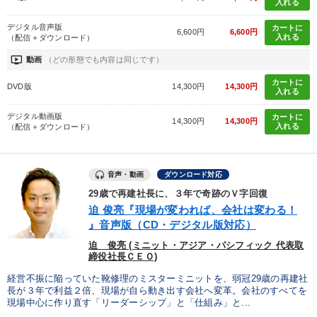
入れる
デジタル音声版
カートに
6,600円
6,600円
入れる
（配信＋ダウンロード）
ondemand_video
動画
（どの形態でも内容は同じです）
カートに
DVD版
14,300円
14,300円
入れる
デジタル動画版
カートに
14,300円
14,300円
入れる
（配信＋ダウンロード）
音声・動画
ダウンロード対応
29歳で再建社長に、３年で奇跡のＶ字回復
迫 俊亮『現場が変われば、会社は変わる！
』音声版（CD・デジタル版対応）
迫 俊亮 (ミニット・アジア・パシフィック 代表取
締役社長ＣＥＯ)
経営不振に陥っていた靴修理のミスターミニットを、弱冠29歳の再建社
長が３年で利益２倍、現場が自ら動き出す会社へ変革。会社のすべてを
現場中心に作り直す「リーダーシップ」と「仕組み」と...