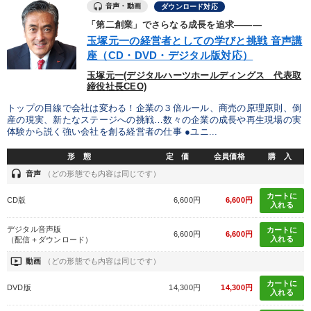
音声・動画
ダウンロード対応
「第二創業」でさらなる成長を追求―――
カテゴリー
玉塚元一の経営者としての学びと挑戦 音声講
座（CD・DVD・デジタル版対応）
【2月】音声・映像
組織と人を動かすマネジメント力を磨く
玉塚元一(デジタルハーツホールディングス 代表取
締役社長CEO)
後継社長・アトツギ
【12月】音声・映像
トップの目線で会社は変わる！企業の３倍ルール、商売の原理原則、倒
産の現実、新たなステージへの挑戦…数々の企業の成長や再生現場の実
「利上げ時代の最新・銀行対策」＋「不動産市況予測」＋「市場
体験から説く強い会社を創る経営者の仕事 ●ユニ...
予測と株式投資」最新刊
形 態
定 価
会員価格
購 入
全国経営者セミナー収録〈売れ筋・人気ランキング〉＆新刊・好
headset
音声
（どの形態でも内容は同じです）
評講話
カートに
CD版
6,600円
6,600円
【最新刊】時代を超える経営150の言葉＋社長のスピーチ・話材
入れる
集２タイトル
デジタル音声版
カートに
6,600円
6,600円
入れる
（配信＋ダウンロード）
2026年夏季全国経営者セミナー収録講演ＣＤ・講演ＤＶＤ・デジ
タル版（音声／動画ストリーミング・ダウンロード）
ondemand_video
動画
（どの形態でも内容は同じです）
資産戦略
経営戦略・経営実務
カートに
DVD版
14,300円
14,300円
入れる