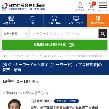
menu
0
ログイン
カート
メニュー
キーワードを入力して探す
edit
経営
セミナー
本
音声・動画
eラーニング
初めての方
へ
search
デジタル版対応のみ検索結果に表示する
manage_search
MIMIGAKU商品検索
search
上記の条件で検索
TOP
" [タグ・キーワードから探す（キーワード）：プロ経営者] "の検索結果
[タグ・キーワードから探す（キーワード）：プロ経営者]の
音声・動画
講演収録物を探す
mic
refresh
更新する
19件
1～19
中
を表示
全国経営者セミナー講演収録物（全1315タイトル）からお探しいただけ
ます
※価格はすべて税込み(10%)です
カテゴリー
音声・動画
ダウンロード対応
毎年、赤字球団を創業以来初の単体黒字を達成