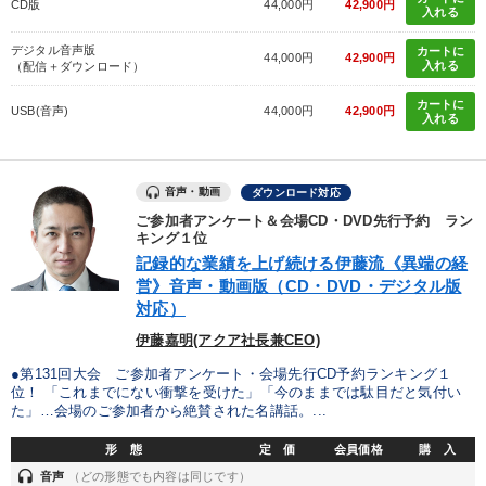
CD版
44,000円
42,900円
入れる
デジタル音声版
カートに
44,000円
42,900円
入れる
（配信＋ダウンロード）
カートに
USB(音声)
44,000円
42,900円
入れる
音声・動画
ダウンロード対応
ご参加者アンケート＆会場CD・DVD先行予約 ラン
キング１位
記録的な業績を上げ続ける伊藤流《異端の経
営》音声・動画版（CD・DVD・デジタル版
対応）
伊藤嘉明(アクア社長兼CEO)
●第131回大会 ご参加者アンケート・会場先行CD予約ランキング１
位！ 「これまでにない衝撃を受けた」「今のままでは駄目だと気付い
た」…会場のご参加者から絶賛された名講話。...
形 態
定 価
会員価格
購 入
headset
音声
（どの形態でも内容は同じです）