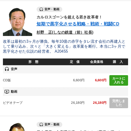
音声・動画
カルロスゴーンを超える若き改革者！
短期で黒字化させる戦略・戦術・戦闘CD
杉野 正(しなの鉄道（前）社長)
改革は最初の3ヶ月が勝負。毎年10億の赤字をタレ流す会社の再建人と
して乗り込み、次々と「大きく変える」改革案を断行。本当に3ヶ月で
黒字化させた伝説の経営者。 A20455
形 態
定 価
会員価格
購 入
headset
音声
カートに
CD版
6,600円
6,600円
入れる
ondemand_video
動画
完売しま
ビデオテープ
26,180円
26,180円
した
音声・動画