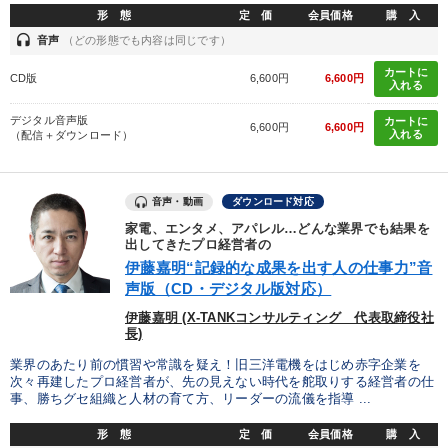
形 態
定 価
会員価格
購 入
headset
音声
（どの形態でも内容は同じです）
カートに
CD版
6,600円
6,600円
入れる
デジタル音声版
カートに
6,600円
6,600円
入れる
（配信＋ダウンロード）
音声・動画
ダウンロード対応
家電、エンタメ、アパレル…どんな業界でも結果を
出してきたプロ経営者の
伊藤嘉明“記録的な成果を出す人の仕事力”音
声版（CD・デジタル版対応）
伊藤嘉明 (X-TANKコンサルティング 代表取締役社
長)
業界のあたり前の慣習や常識を疑え！旧三洋電機をはじめ赤字企業を
次々再建したプロ経営者が、先の見えない時代を舵取りする経営者の仕
事、勝ちグセ組織と人材の育て方、リーダーの流儀を指導 ...
形 態
定 価
会員価格
購 入