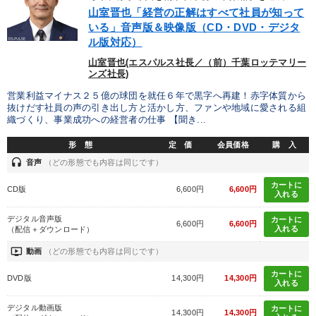
優秀各社の智恵と戦略
事業家のロマンと経営
山室晋也「経営の正解はすべて社員が知って
いる」音声版＆映像版（CD・DVD・デジタ
若手異才経営者の発想
専門家のアドバイス
ル版対応）
山室晋也(エスパルス社長／（前）千葉ロッテマリー
リーダーの器量を学ぶ
ンズ社長)
営業利益マイナス２５億の球団を就任６年で黒字へ再建！赤字体質から
抜けだす社員の声の引き出し方と活かし方、ファンや地域に愛される組
テーマ
織づくり、事業成功への経営者の仕事 【聞き...
形 態
定 価
会員価格
購 入
【最新刊】精神科医・和田秀樹の「老いない力」＋健康な社長と
会社をつくる厳選講話
headset
音声
（どの形態でも内容は同じです）
カートに
仕事のスキルと人間力を高める知恵を身につける
CD版
6,600円
6,600円
入れる
デジタル音声版
最新刊・戦略参謀ChatGPT実戦法と中小企業のDXと講話ご案内
カートに
6,600円
6,600円
入れる
（配信＋ダウンロード）
2026年春季全国経営者セミナー収録講演ＣＤ・講演ＤＶＤ・デジ
ondemand_video
動画
（どの形態でも内容は同じです）
タル版（音声／動画ストリーミング・ダウンロード）
カートに
DVD版
14,300円
14,300円
入れる
井上和弘の財務力UP
マーケティング
デジタル動画版
カートに
14,300円
14,300円