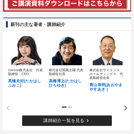
新刊の主な著者・講師紹介
concon株式会社 代表
株式会社雨風太陽 代表
株式会社サイエンス
髙
取締役 CEO
取締役社長
ホールディングス 代
村
表取締役会長
髙橋史好(たかはし
高橋博之(たかはし
し
青山恭明(あおやま
ふみこ)
ひろゆき)
やすあき )
keyboard_arrow_right
講師紹介一覧を見る