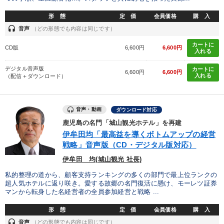
形 態
定 価
会員価格
購 入
headset
音声
（どの形態でも内容は同じです）
カートに
CD版
6,600円
6,600円
入れる
デジタル音声版
カートに
6,600円
6,600円
入れる
（配信＋ダウンロード）
音声・動画
ダウンロード対応
鹿児島の名門「城山観光ホテル」を再建
伊牟田均「最高益を導くボトムアップの経営
戦略」音声版（CD・デジタル版対応）
伊牟田 均(城山観光 社長)
私的整理の道から、顧客支持ランキングの多くの部門で最上位ランクの
超人気ホテルに返り咲き。愛する故郷の名門復活に懸け、モーレツ証券
マンから転身した名経営者の全員参加経営と戦略 ...
形 態
定 価
会員価格
購 入
headset
音声
（どの形態でも内容は同じです）