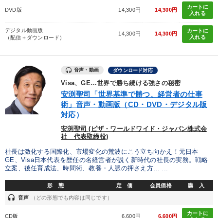
カートに
DVD版
14,300円
14,300円
入れる
多角化・新規事業
M&A
SDGs
ブランディング
デジタル動画版
カートに
14,300円
14,300円
入れる
（配信＋ダウンロード）
※「更新」を押すと「タグ・キーワード」を更新いただけます。
音声・動画
ダウンロード対応
Visa、GE…世界で勝ち続ける強さの秘密
安渕聖司「世界基準で勝つ、経営者の仕事
術」音声・動画版（CD・DVD・デジタル版
対応）
安渕聖司 (ビザ・ワールドワイド・ジャパン株式会
社 代表取締役)
社長は激化する国際化、市場変化の荒波にこう立ち向かえ！元日本
GE、Visa日本代表を歴任の名経営者が説く新時代の社長の実務。戦略
立案、後任育成法、時間術、教養・人脈の押さえ方… ...
形 態
定 価
会員価格
購 入
headset
音声
（どの形態でも内容は同じです）
カートに
CD版
6,600円
6,600円