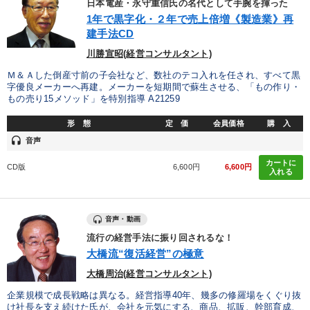
日本電産・永守重信氏の名代として手腕を揮った
1年で黒字化・２年で売上倍増《製造業》再
建手法CD
川勝宣昭(経営コンサルタント)
Ｍ＆Ａした倒産寸前の子会社など、数社のテコ入れを任され、すべて黒
字優良メーカーへ再建。メーカーを短期間で蘇生させる、「もの作り・
もの売り15メソッド」を特別指導 A21259
形 態
定 価
会員価格
購 入
headset
音声
カートに
CD版
6,600円
6,600円
入れる
音声・動画
流行の経営手法に振り回されるな！
大橋流“復活経営”の極意
大橋周治(経営コンサルタント)
企業規模で成長戦略は異なる。経営指導40年、幾多の修羅場をくぐり抜
け社長を支え続けた氏が、会社を元気にする、商品、拡販、幹部育成、