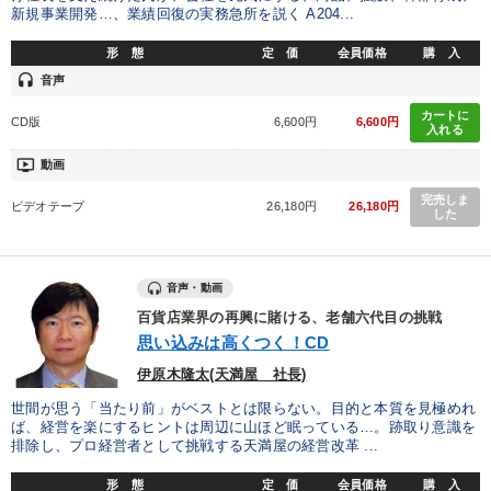
新規事業開発…、業績回復の実務急所を説く A204...
形 態
定 価
会員価格
購 入
headset
音声
カートに
CD版
6,600円
6,600円
入れる
ondemand_video
動画
完売しま
ビデオテープ
26,180円
26,180円
した
音声・動画
百貨店業界の再興に賭ける、老舗六代目の挑戦
思い込みは高くつく！CD
伊原木隆太(天満屋 社長)
世間が思う「当たり前」がベストとは限らない。目的と本質を見極めれ
ば、経営を楽にするヒントは周辺に山ほど眠っている…。跡取り意識を
排除し、プロ経営者として挑戦する天満屋の経営改革 ...
形 態
定 価
会員価格
購 入