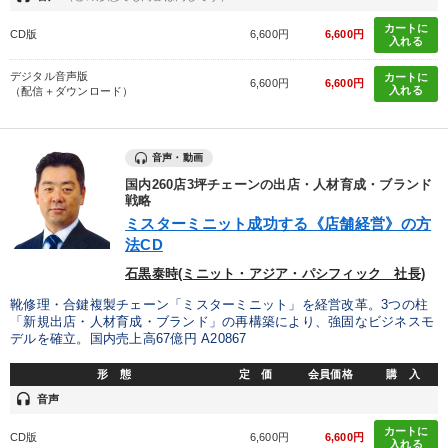
カートに
CD版
6,600円
6,600円
入れる
デジタル音声版
カートに
6,600円
6,600円
入れる
（配信＋ダウンロード）
音声・動画
国内260店3坪チェーンの出店・人材育成・ブランド
戦略
ミスターミニット成功する《店舗経営》の方
法CD
石黒泰時(ミニット・アジア・パシフィック 社長)
靴修理・合鍵複製チェーン「ミスターミニット」を経営改革。3つの柱
「新規出店・人材育成・ブランド」の再構築により、強固なビジネスモ
デルを確立。国内売上高67億円 A20867
形 態
定 価
会員価格
購 入
headset
音声
カートに
CD版
6,600円
6,600円
入れる