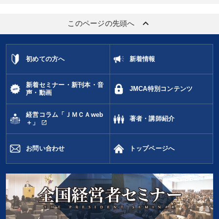
keyboard_arrow_up
このページの先頭へ
初めての方へ
新着情報
新着セミナー・新刊本・音
JMCA特別コンテンツ
声・動画
経営コラム「ＪＭＣＡweb
著者・講師紹介
open_in_new
＋」
お問い合わせ
トップページへ