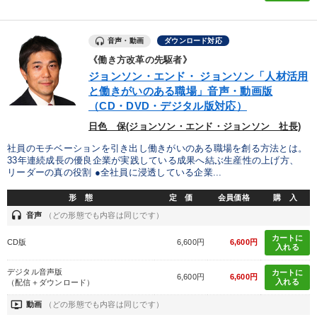
※「更新」を押すと「カテゴリー」「目的別」「キーワード」を更新いただけます。
音声・動画
ダウンロード対応
タグから探す
local_offer
refresh
更新する
《働き方改革の先駆者》
ジョンソン・エンド・ ジョンソン「人材活用
すべての音声・動画（全2076タイトル）からお探しいただけます
と働きがいのある職場」音声・動画版
（CD・DVD・デジタル版対応）
タグ・キーワード
日色 保(ジョンソン・エンド・ジョンソン 社長)
社員のモチベーションを引き出し働きがいのある職場を創る方法とは。
経営計画
成功哲学
政治家
生き方の指針
33年連続成長の優良企業が実践している成果へ結ぶ生産性の上げ方、
リーダーの真の役割 ●全社員に浸透している企業...
伝統・文化
地方企業の勝ち方
節税
形 態
定 価
会員価格
購 入
headset
音声
（どの形態でも内容は同じです）
インフレ対策・値上げ
生産性向上
銀行交渉
カートに
CD版
6,600円
6,600円
入れる
SNS活用
賃金制度
多様性・ダイバーシティ
デジタル音声版
カートに
6,600円
6,600円
モチベーション
対談・座談会
企業成長
創業者
入れる
（配信＋ダウンロード）
ondemand_video
動画
（どの形態でも内容は同じです）
プロ経営者
中小企業
仕事術・ビジネスハック