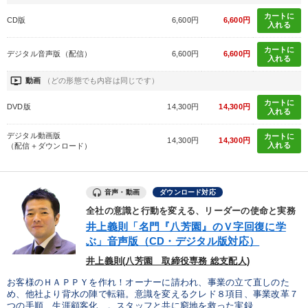
カートに
CD版
6,600円
6,600円
入れる
カートに
デジタル音声版（配信）
6,600円
6,600円
入れる
ondemand_video
動画
（どの形態でも内容は同じです）
カートに
DVD版
14,300円
14,300円
入れる
デジタル動画版
カートに
14,300円
14,300円
入れる
（配信＋ダウンロード）
音声・動画
ダウンロード対応
全社の意識と行動を変える、リーダーの使命と実務
井上義則「名門『八芳園』のＶ字回復に学
ぶ」音声版（CD・デジタル版対応）
井上義則(八芳園 取締役専務 総支配人)
お客様のＨＡＰＰＹを作れ！オーナーに請われ、事業の立て直しのた
め、他社より背水の陣で転籍。意識を変えるクレド８項目、事業改革７
つの手順、生涯顧客化…。スタッフと共に窮地を救った実録...