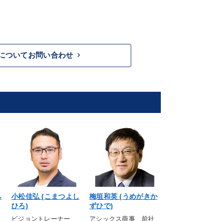
keyboard_arrow_right
についてお問い合わせ
ふ
小松佳弘 (こまつよし
梅垣和英 (うめがきか
松井秀喜 (まつ
ひろ)
ずひで)
き)
ビジョントレーナー
アシックス商事 前社
NYヤンキースGM