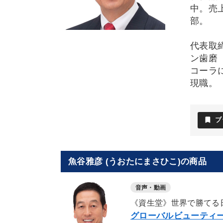
中。売上
部。
代表取
ン歯磨
コーラ
現職。
bookmark
ブ
魚谷雅彦 (うおたにまさひこ)の商品
音声・動画
《資生堂》世界で勝てる
グローバルビューティ