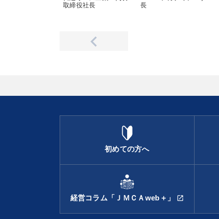
取締役社長
長
初めての方へ
経営コラム「ＪＭＣＡweb＋」
open_in_new