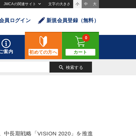
JMCAの関連サイト
文字の大きさ
小
中
大
会員ログイン
新規会員登録（無料）
0
ご案内
初めての方へ
カート
search
検索する
長期戦略「VISION 2020」を推進