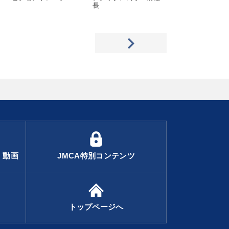
長
アドバイザー／Mat
55 Baseball Foun
代表理事
・動画
JMCA特別コンテンツ
トップページへ