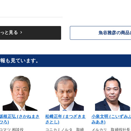
keyboard_arrow_right
っと見る
魚谷雅彦の商品
情報も見ています。
坂根正弘 (さかねまさ
松﨑正年 (まつざきま
小泉文明 (こいずみ
ひろ)
さとし)
みあき)
コマツ 相談役
コニカミノルタ 取締
メルカリ 取締役社長