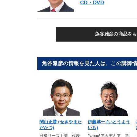
CD・DVD
魚谷雅彦の商品をも
魚谷雅彦の情報を見た人は、この講師
関山正勝 (せきやまた
伊藤羊一 (いとうよう
だかつ)
いち)
日建リース工業 代表
Yahoo!アカデミア 学