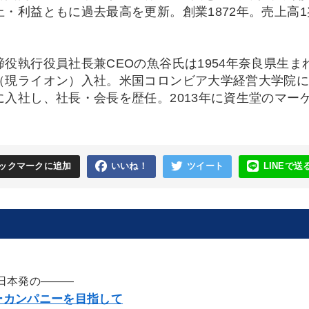
・利益ともに過去最高を更新。創業1872年。売上高1兆
締役執行役員社長兼CEOの魚谷氏は1954年奈良県生ま
（現ライオン）入社。米国コロンビア大学経営大学院にて
に入社し、社長・会長を歴任。2013年に資生堂のマーケ
ックマークに追加
いいね！
ツイート
LINEで送
日本発の―――
ーカンパニーを目指して