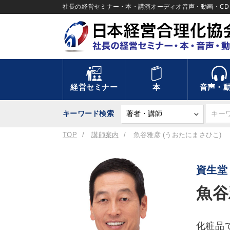
社長の経営セミナー・本・講演オーディオ音声・動画・CD＆
経営セミナー
本
音声・
キーワード検索
TOP
講師案内
魚谷雅彦 (うおたにまさひこ)
資生堂
魚谷
化粧品で