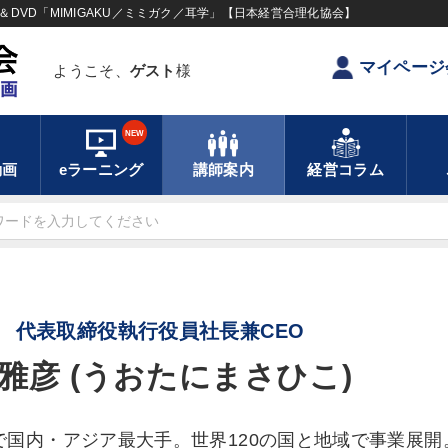
DVD「MIMIGAKU／ミミガク／耳学」【日本経営合理化協会】
マイページ
ようこそ、
ゲスト
様
NEW
動画
eラーニング
講師案内
経営コラム
 代表取締役執行役員社長兼CEO
雅彦 (うおたにまさひこ)
国内・アジア最大手。世界120の国と地域で事業展開。中