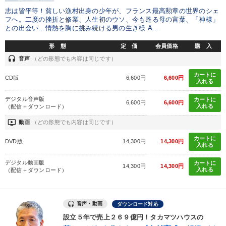
志は皆平等！貧しい漁村出身の少年が、フランス最高勲章の世界のシェ
フへ。二度の挫折と修業、人生初のウソ、今も甦る母の言葉、「神様」
との出会い…情熱を胸に挑み続ける男の生き様 A...
形 態
定 価
会員価格
購 入
headset
音声
（どの形態でも内容は同じです）
カートに
CD版
6,600円
6,600円
入れる
デジタル音声版
カートに
6,600円
6,600円
入れる
（配信＋ダウンロード）
ondemand_video
動画
（どの形態でも内容は同じです）
カートに
DVD版
14,300円
14,300円
入れる
デジタル動画版
カートに
14,300円
14,300円
入れる
（配信＋ダウンロード）
音声・動画
ダウンロード対応
設立５年で売上２６９億円！タカマツハウスの