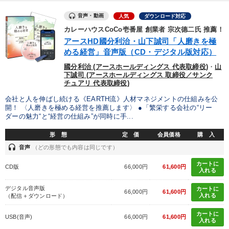
音声・動画
人気
ダウンロード対応
カレーハウスCoCo壱番屋 創業者 宗次德二氏 推薦！
アースHD國分利治・山下誠司「人磨きを極
める経営」音声版（CD・デジタル版対応）
國分利治 (アースホールディングス 代表取締役)
・
山
下誠司 (アースホールディングス 取締役／サンク
チュアリ 代表取締役)
会社と人を伸ばし続ける《EARTH流》人材マネジメントの仕組みを公
開！ 〈人磨きを極める経営を推薦します〉 ●「繁栄する会社の“リー
ダーの魅力“と“経営の仕組み”が同時に手...
形 態
定 価
会員価格
購 入
headset
音声
（どの形態でも内容は同じです）
カートに
CD版
66,000円
61,600円
入れる
デジタル音声版
カートに
66,000円
61,600円
入れる
（配信＋ダウンロード）
カートに
USB(音声)
66,000円
61,600円
入れる