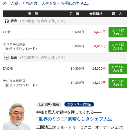
の「ご縁」と拓き方、人生を変える手紙の力 A2...
形 態
定 価
会員価格
購 入
headset
音声
（どの形態でも内容は同じです）
カートに
CD版
6,600円
6,600円
入れる
デジタル音声版
カートに
6,600円
6,600円
入れる
（配信＋ダウンロード）
ondemand_video
動画
（どの形態でも内容は同じです）
カートに
DVD版
14,300円
14,300円
入れる
デジタル動画版
カートに
14,300円
14,300円
入れる
（配信＋ダウンロード）
音声・動画
ダウンロード対応
神様と恩人が背中を押してくれる――
“世界のミクニ”素晴らしきシェフ人生
三國清三(オテル・ドゥ・ミクニ オーナーシェフ)