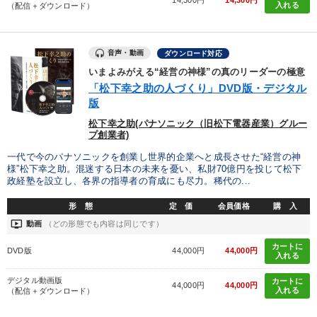
入れる
（配信＋ダウンロード）
音声・動画
ダウンロード対応
いまよみがえる“経営の神様”の真のリーダーの極意
「松下幸之助の人づくり」DVD版・デジタル
版
松下幸之助(パナソニック（旧松下電器産業）グルー
プ創業者)
一代で今のパナソニックを創業し世界的企業へと成長させた“経営の神
様”松下幸之助。混迷する日本の未来を憂い、私財70億円を投じて松下
政経塾を設立し、各界の指導者の育成にも尽力。稀代の...
形 態
定 価
会員価格
購 入
ondemand_video
動画
（どの形態でも内容は同じです）
カートに
DVD版
44,000円
44,000円
入れる
デジタル動画版
カートに
44,000円
44,000円
入れる
（配信＋ダウンロード）