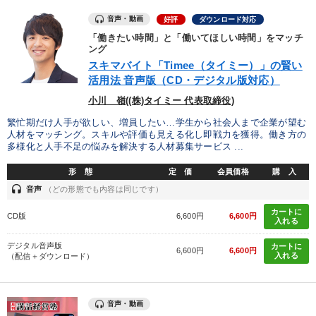
音声・動画
好評
ダウンロード対応
「働きたい時間」と「働いてほしい時間」をマッチ
ング
スキマバイト「Timee（タイミー）」の賢い
活用法 音声版（CD・デジタル版対応）
小川 嶺((株)タイミー 代表取締役)
繁忙期だけ人手が欲しい、増員したい…学生から社会人まで企業が望む
人材をマッチング。スキルや評価も見える化し即戦力を獲得。働き方の
多様化と人手不足の悩みを解決する人材募集サービス ...
形 態
定 価
会員価格
購 入
headset
音声
（どの形態でも内容は同じです）
カートに
CD版
6,600円
6,600円
入れる
デジタル音声版
カートに
6,600円
6,600円
入れる
（配信＋ダウンロード）
音声・動画