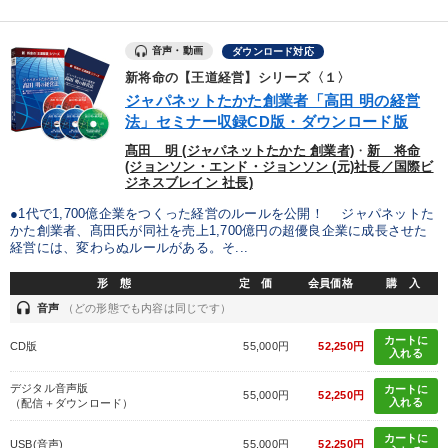
音声・動画
ダウンロード対応
新将命の【王道経営】シリーズ〈１〉
ジャパネットたかた創業者「高田 明の経営
法」セミナー収録CD版・ダウンロード版
髙田 明 (ジャパネットたかた 創業者)
・
新 将命
(ジョンソン・エンド・ジョンソン (元)社長／国際ビ
ジネスブレイン 社長)
●1代で1,700億企業をつくった経営のルールを公開！ ジャパネットた
かた創業者、髙田氏が同社を売上1,700億円の超優良企業に成長させた
経営には、変わらぬルールがある。そ...
形 態
定 価
会員価格
購 入
headset
音声
（どの形態でも内容は同じです）
カートに
CD版
55,000円
52,250円
入れる
デジタル音声版
カートに
55,000円
52,250円
入れる
（配信＋ダウンロード）
カートに
USB(音声)
55,000円
52,250円