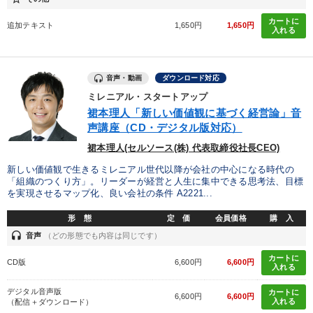
カートに
追加テキスト
1,650円
1,650円
入れる
音声・動画
ダウンロード対応
ミレニアル・スタートアップ
裙本理人「新しい価値観に基づく経営論」音
声講座（CD・デジタル版対応）
裙本理人(セルソース(株) 代表取締役社長CEO)
新しい価値観で生きるミレニアル世代以降が会社の中心になる時代の
「組織のつくり方」。リーダーが経営と人生に集中できる思考法、目標
を実現させるマップ化、良い会社の条件 A2221...
形 態
定 価
会員価格
購 入
headset
音声
（どの形態でも内容は同じです）
カートに
CD版
6,600円
6,600円
入れる
デジタル音声版
カートに
6,600円
6,600円
入れる
（配信＋ダウンロード）