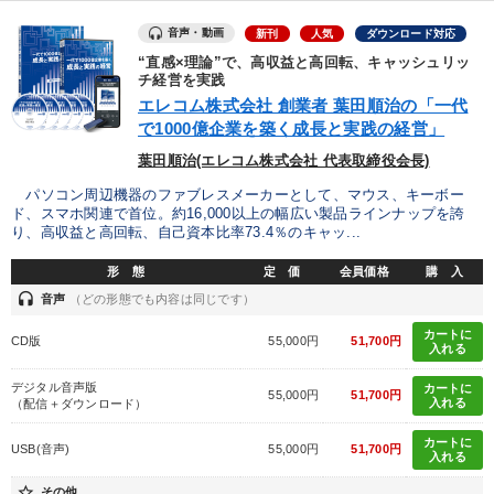
音声・動画
新刊
人気
ダウンロード対応
“直感×理論”で、高収益と高回転、キャッシュリッ
チ経営を実践
エレコム株式会社 創業者 葉田順治の「一代
で1000億企業を築く成長と実践の経営」
葉田順治(エレコム株式会社 代表取締役会長)
パソコン周辺機器のファブレスメーカーとして、マウス、キーボー
ド、スマホ関連で首位。約16,000以上の幅広い製品ラインナップを誇
り、高収益と高回転、自己資本比率73.4％のキャッ...
形 態
定 価
会員価格
購 入
headset
音声
（どの形態でも内容は同じです）
カートに
CD版
55,000円
51,700円
入れる
デジタル音声版
カートに
55,000円
51,700円
入れる
（配信＋ダウンロード）
カートに
USB(音声)
55,000円
51,700円
入れる
star_border
その他