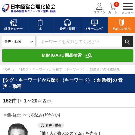
menu
0
ログイン
カート
メニュー
キーワードを入力して探す
edit
経営
セミナー
本
音声・動画
eラーニング
初めての方
へ
search
デジタル版対応のみ検索結果に表示する
manage_search
MIMIGAKU商品検索
search
上記の条件で検索
TOP
" [タグ・キーワードから探す（キーワード）：創業者] "の検索結果
[タグ・キーワードから探す（キーワード）：創業者]の 音
声・動画
講演収録物を探す
mic
refresh
更新する
162件
1～20
中
を表示
全国経営者セミナー講演収録物（全1315タイトル）からお探しいただけ
ます
※価格はすべて税込み(10%)です
カテゴリー
音声・動画
「働く人が喜ぶシステム」を売る！