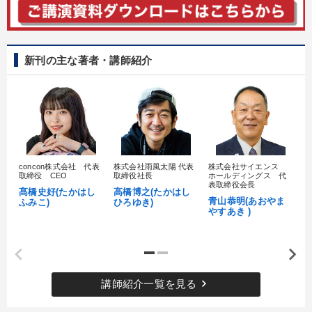
新刊の主な著者・講師紹介
concon株式会社 代表
株式会社雨風太陽 代表
株式会社サイエンス
髙
取締役 CEO
取締役社長
ホールディングス 代
村
表取締役会長
髙橋史好(たかはし
高橋博之(たかはし
し
青山恭明(あおやま
ふみこ)
ひろゆき)
やすあき )
keyboard_arrow_right
講師紹介一覧を見る