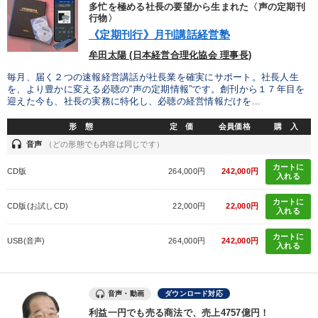
多忙を極める社長の要望から生まれた〈声の定期刊
行物〉
《定期刊行》月刊講話経営塾
牟田太陽 (日本経営合理化協会 理事長)
毎月、届く２つの速報経営講話が社長業を確実にサポート。社長人生
を、より豊かに変える必聴の“声の定期情報”です。創刊から１７年目を
迎えた今も、社長の実務に特化し、必聴の経営情報だけを...
形 態
定 価
会員価格
購 入
headset
音声
（どの形態でも内容は同じです）
カートに
CD版
264,000円
242,000円
入れる
カートに
CD版(お試しCD)
22,000円
22,000円
入れる
カートに
USB(音声)
264,000円
242,000円
入れる
音声・動画
ダウンロード対応
利益一円でも売る商法で、売上4757億円！