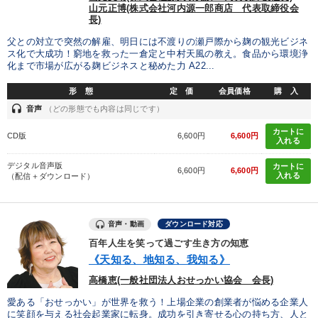
山元正博(株式会社河内源一郎商店 代表取締役会
※「更新」を押すと「タグ・キーワード」を更新いただけます。
長)
父との対立で突然の解雇、明日には不渡りの瀬戸際から麹の観光ビジネ
ス化で大成功！窮地を救った一倉定と中村天風の教え。食品から環境浄
化まで市場が広がる麹ビジネスと秘めた力 A22...
形 態
定 価
会員価格
購 入
headset
音声
（どの形態でも内容は同じです）
カートに
CD版
6,600円
6,600円
入れる
デジタル音声版
カートに
6,600円
6,600円
入れる
（配信＋ダウンロード）
音声・動画
ダウンロード対応
百年人生を笑って過ごす生き方の知恵
《天知る、地知る、我知る》
高橋恵(一般社団法人おせっかい協会 会長)
愛ある「おせっかい」が世界を救う！上場企業の創業者が悩める企業人
に笑顔を与える社会起業家に転身。成功を引き寄せる心の持ち方、人と