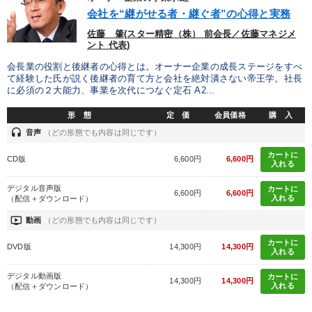
会社を“継がせる者・継ぐ者”の心得と実務
佐藤 肇(スター精密（株） 前会長／佐藤マネジメ
ント 代表)
会長業の役割と後継者の心得とは。オーナー企業の成長ステージをすべ
て経験した氏が説く後継者の育て方と会社を絶対潰さない帝王学。社長
に必須の２大能力、事業を次代につなぐ定石 A2...
形 態
定 価
会員価格
購 入
headset
音声
（どの形態でも内容は同じです）
カートに
CD版
6,600円
6,600円
入れる
デジタル音声版
カートに
6,600円
6,600円
入れる
（配信＋ダウンロード）
ondemand_video
動画
（どの形態でも内容は同じです）
カートに
DVD版
14,300円
14,300円
入れる
デジタル動画版
カートに
14,300円
14,300円
入れる
（配信＋ダウンロード）