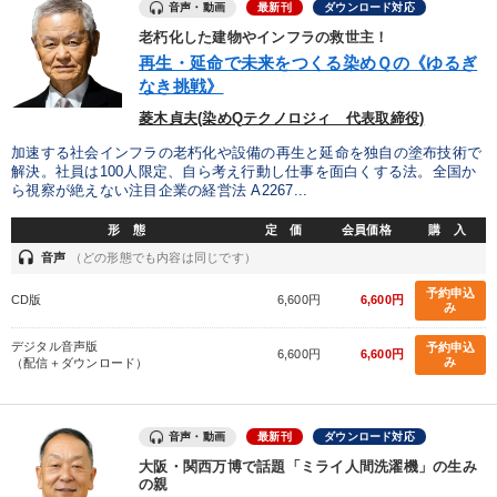
音声・動画
最新刊
ダウンロード対応
【最新刊】時代を超える経営150の言葉＋社長のスピーチ・話材
集２タイトル
老朽化した建物やインフラの救世主！
再生・延命で未来をつくる染めＱの《ゆるぎ
なき挑戦》
目的別
菱木貞夫(染めQテクノロジィ 代表取締役)
加速する社会インフラの老朽化や設備の再生と延命を独自の塗布技術で
後継者に聞かせたい
財務・数字力の向上
解決。社員は100人限定、自ら考え行動し仕事を面白くする法。全国か
ら視察が絶えない注目企業の経営法 A2267...
発想力を磨きたい
社長の姿勢を学びたい
形 態
定 価
会員価格
購 入
headset
音声
（どの形態でも内容は同じです）
リーダーの魅力向上
販売力を強化したい
予約申込
CD版
6,600円
6,600円
み
キーワード
デジタル音声版
予約申込
6,600円
6,600円
み
（配信＋ダウンロード）
多様性・ダイバーシティ
早わかり
経済予測
音声・動画
スポーツ関連
AI
思考法
最新刊
ダウンロード対応
大阪・関西万博で話題「ミライ人間洗濯機」の生み
の親