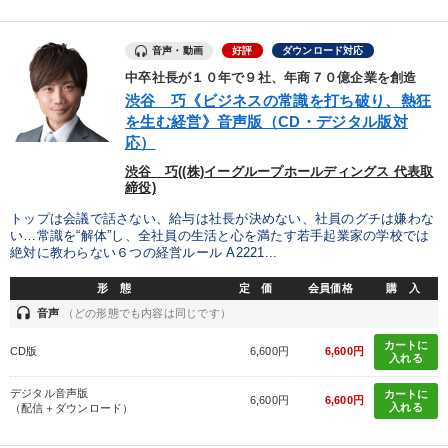
音声・動画
好評
ダウンロード対応
中卒社長が１０年で９社、年商７０億企業を創造
渋谷 巧《ビジネスの常識を打ち破り、熱狂
を生む経営》音声版（CD・デジタル版対
応）
渋谷 巧((株)イーグループホールディングス 代表取
締役)
トップは会議で話さない、給与は社長が決めない、社員のグチは嫌わな
い…常識を“解体”し、全社員の生活と心を満たす若手起業家の学校では
絶対に教わらない６つの経営ルール A2221...
形 態
定 価
会員価格
購 入
headset
音声
（どの形態でも内容は同じです）
カートに
CD版
6,600円
6,600円
入れる
デジタル音声版
カートに
6,600円
6,600円
入れる
（配信＋ダウンロード）