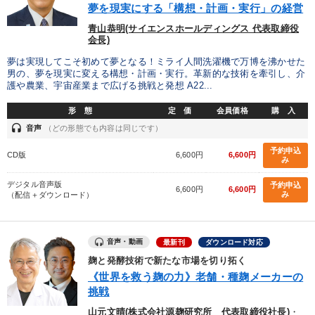
※「更新」を押すと「カテゴリー」「目的別」「キーワード」を更新いただけます。
夢を現実にする「構想・計画・実行」の経営
青山恭明(サイエンスホールディングス 代表取締役
会長)
タグから探す
local_offer
refresh
更新する
夢は実現してこそ初めて夢となる！ミライ人間洗濯機で万博を沸かせた
すべての音声・動画（全2076タイトル）からお探しいただけます
男の、夢を現実に変える構想・計画・実行。革新的な技術を牽引し、介
護や農業、宇宙産業まで広げる挑戦と発想 A22...
タグ・キーワード
形 態
定 価
会員価格
購 入
headset
音声
（どの形態でも内容は同じです）
繁盛
ベンチャー
IT・デジタル活用
MBA
新技術
予約申込
CD版
6,600円
6,600円
み
投資
理念・パーパス
不動産
企業再建
トレンド
デジタル音声版
予約申込
6,600円
6,600円
み
（配信＋ダウンロード）
早わかり
不動産投資
いい会社
金利
労務問題・人事対策
一倉定
話し方
音声・動画
最新刊
ダウンロード対応
テレビ・ネットで話題
入門篇
マーケティング
麹と発酵技術で新たな市場を切り拓く
《世界を救う麹の力》老舗・種麹メーカーの
プレゼン
海外の成功事例
井上和弘
交渉
挑戦
山元文晴(株式会社源麹研究所 代表取締役社長)
・