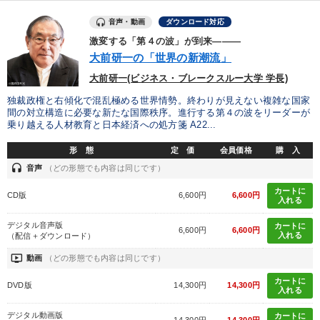
音声・動画
ダウンロード対応
激変する「第４の波」が到来―――
大前研一の「世界の新潮流」
大前研一(ビジネス・ブレークスルー大学 学長)
独裁政権と右傾化で混乱極める世界情勢。終わりが見えない複雑な国家
間の対立構造に必要な新たな国際秩序。進行する第４の波をリーダーが
乗り越える人材教育と日本経済への処方箋 A22...
形 態
定 価
会員価格
購 入
headset
音声
（どの形態でも内容は同じです）
カートに
CD版
6,600円
6,600円
入れる
デジタル音声版
カートに
6,600円
6,600円
入れる
（配信＋ダウンロード）
ondemand_video
動画
（どの形態でも内容は同じです）
カートに
DVD版
14,300円
14,300円
入れる
デジタル動画版
カートに
14,300円
14,300円