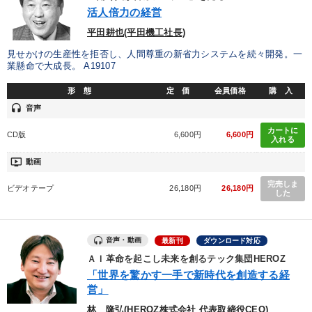
優秀各社の智恵と戦略
事業家のロマンと経営
活人倍力の経営
平田耕也(平田機工社長)
若手異才経営者の発想
専門家のアドバイス
見せかけの生産性を拒否し、人間尊重の新省力システムを続々開発。一
業懸命で大成長。 A19107
リーダーの器量を学ぶ
形 態
定 価
会員価格
購 入
headset
音声
テーマ
カートに
CD版
6,600円
6,600円
入れる
【最新刊】精神科医・和田秀樹の「老いない力」＋健康な社長と
会社をつくる厳選講話
ondemand_video
動画
完売しま
経営リーダーの考え方と戦略を学ぶ
組織・採用・スキル
ビデオテープ
26,180円
26,180円
した
147回春季大会
音声・動画
最新刊
ダウンロード対応
2025年夏季全国経営者セミナー収録講演ＣＤ・講演ＤＶＤ・デジ
タル版（音声／動画ストリーミング・ダウンロード）
ＡＩ革命を起こし未来を創るテック集団HEROZ
「世界を驚かす一手で新時代を創造する経
【5月】音声・映像
営」
林 隆弘(HEROZ株式会社 代表取締役CEO)