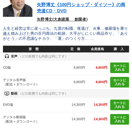
矢野博丈《100円ショップ・ダイソー》の商
売道CD・DVD
矢野博丈(大創産業 創業者)
人生と経営は常に崖っぷち。九度の転職、夜逃げ、火事…修羅場を乗り
越え積み上げた男の百円商法の軌跡。大手がしにくい商品作り、「あり
がとう」の不思議なチカラ、「運」のつくり方… ...
形 態
定 価
会員価格
購 入
headset
音声
（どの形態でも内容は同じです）
カートに
CD版
6,600円
6,600円
入れる
デジタル音声版
カートに
6,600円
6,600円
入れる
（配信＋ダウンロード）
ondemand_video
動画
（どの形態でも内容は同じです）
カートに
DVD版
14,300円
14,300円
入れる
デジタル動画版
カートに
14,300円
14,300円
入れる
（配信＋ダウンロード）