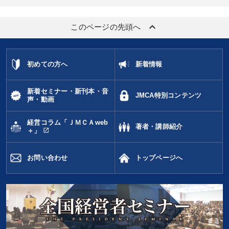
keyboard_arrow_up
このページの先頭へ
初めての方へ
新着情報
新着セミナー・新刊本・音
JMCA特別コンテンツ
声・動画
経営コラム「ＪＭＣＡweb
著者・講師紹介
open_in_new
＋」
お問い合わせ
トップページへ