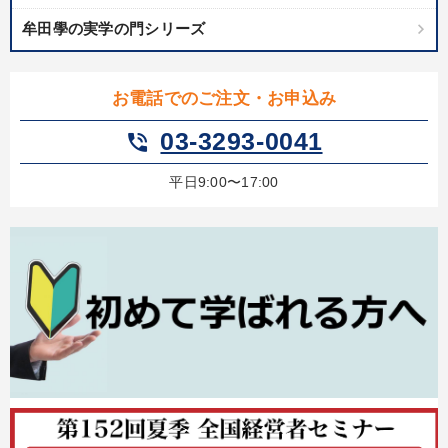
牟田學の実学の門シリーズ
お電話でのご注文・お申込み
03-3293-0041
phone_in_talk
平日9:00〜17:00