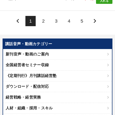
入れる
keyboard_arrow_left
keyboard_arrow_right
1
2
3
4
5
講話音声・動画カテゴリー
新刊音声・動画のご案内
全国経営者セミナー収録
《定期刊行》月刊講話経営塾
ダウンロード・配信対応
経営戦略・経営実務
人材・組織・採用・スキル