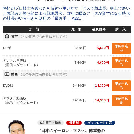
業種
将棋のプロ棋士も破ったAI技術を用いたサービスで急成長。盤上で磨い
た先読みと勝ち筋による戦略思考。自社に眠るデータが資本になる時代
の社長がやるべきAI活用の「最善手」 A22...
製造業
卸売・小売・飲食業
建設・不動産業
形 態
定 価
会員価格
購 入
IT・サービス・金融業
コンサルタント
専門家
headset
音声
（どの形態でも内容は同じです）
予約申込
CD版
6,600円
6,600円
み
キーワード
デジタル音声版
予約申込
6,600円
6,600円
み
（配信＋ダウンロード）
新技術
MBA
経済予測
DX
デザイン
ondemand_video
動画
（どの形態でも内容は同じです）
企業文化
予約申込
DVD版
14,300円
14,300円
み
デジタル動画版
予約申込
※「更新」を押すと「テーマ」「キーワード」を更新いただけます。
14,300円
14,300円
み
（配信＋ダウンロード）
経営音声・動画を探す
ondemand_video
refresh
更新する
音声・動画
最新刊
ダウンロード対応
全国経営者セミナー収録物以外の経営教材（全761タイトル）からお探
〝日本のイーロン・マスク〟徳重徹の
しいただけます