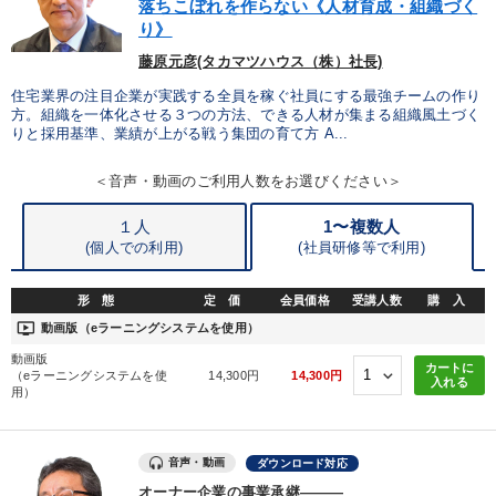
落ちこぼれを作らない《人材育成・組織づく
り》
藤原元彦(タカマツハウス（株）社長)
住宅業界の注目企業が実践する全員を稼ぐ社員にする最強チームの作り
方。組織を一体化させる３つの方法、できる人材が集まる組織風土づく
りと採用基準、業績が上がる戦う集団の育て方 A...
＜音声・動画のご利用人数をお選びください＞
１人
1〜複数人
(個人での利用)
(
社員研修等で利用)
形 態
定 価
会員価格
受講人数
購 入
ondemand_video
動画版（eラーニングシステムを使用）
動画版
カートに
（eラーニングシステムを使
14,300円
14,300円
入れる
用）
音声・動画
ダウンロード対応
オーナー企業の事業承継―――