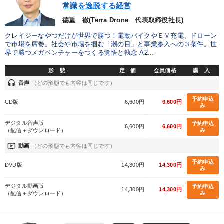
常識を逸脱する経営
德重 徹(Terra Drone 代表取締役社長)
カテゴリー
クレイジーなやつだけが世界で勝つ！電動バイクやＥＶ充電、ドローン
で市場を席巻。社会や市場を掴む「潮の目」と事業参入への３条件。世
マーケティング
147回春季大会
界で勝つメガベンチャーをつくる覚悟と執念 A2...
形 態
定 価
会員価格
購 入
社員が自律的に動き出す組織づくり
音声と動画で学ぶ
headset
音声
（どの形態でも内容は同じです）
資産戦略
後継社長・アトツギ
予約申込
CD版
6,600円
6,600円
み
オーナー社長の「現場力の経営」＋現場の「儲ける力」をさらに
高める教材２選
デジタル音声版
予約申込
6,600円
6,600円
み
（配信＋ダウンロード）
全国経営者セミナー収録〈売れ筋・人気〉音声＆動画20選
ondemand_video
動画
（どの形態でも内容は同じです）
予約申込
2026年春季全国経営者セミナー収録講演ＣＤ・講演ＤＶＤ・デジ
DVD版
14,300円
14,300円
み
タル版（音声／動画ストリーミング・ダウンロード）
デジタル動画版
予約申込
14,300円
14,300円
仕事のスキルと人間力を高める知恵を身につける
み
（配信＋ダウンロード）
井上和弘の財務力UP