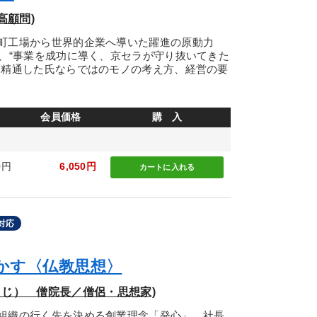
高顧問)
町工場から世界的企業へ導いた躍進の原動力
る、“事業を成功に導く、京セラが守り抜いてきた
に精通した氏ならではのモノの考え方、経営の要
会員価格
購 入
0円
6,050円
カートに
入れる
対応
活かす〈仏教思想〉
うじ） 僧院長／僧侶・思想家)
組織の行く先を決める創業理念「発心」、社長