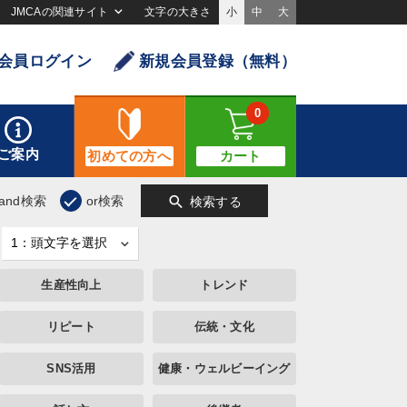
JMCAの関連サイト
文字の大きさ
小
中
大
会員ログイン
新規会員登録（無料）
0
ご案内
初めての方へ
カート
search
and検索
or検索
検索する
生産性向上
トレンド
リピート
伝統・文化
SNS活用
健康・ウェルビーイング