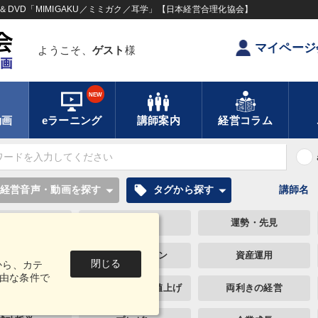
DVD「MIMIGAKU／ミミガク／耳学」【日本経営合理化協会】
マイページ
ようこそ、
ゲスト
様
NEW
動画
eラーニング
講師案内
経営コラム
local_offer
経営音声・動画を探す
タグから探す
講師名
資産保全
一流人
運勢・先見
大竹愼一
モチベーション
資産運用
閉じる
から、カテ
由な条件で
デザイン
インフレ対策・値上げ
両利きの経営