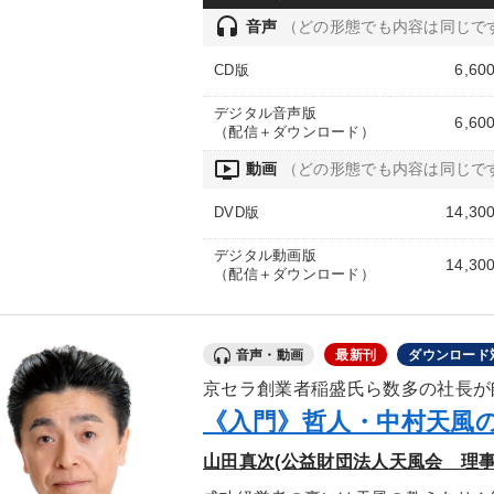
headset
音声
（どの形態でも内容は同じで
6,60
CD版
デジタル音声版
6,60
（配信＋ダウンロード）
ondemand_video
動画
（どの形態でも内容は同じで
14,30
DVD版
デジタル動画版
14,30
（配信＋ダウンロード）
音声・動画
最新刊
ダウンロード
京セラ創業者稲盛氏ら数多の社長が
《入門》哲人・中村天風
山田真次(公益財団法人天風会 理事