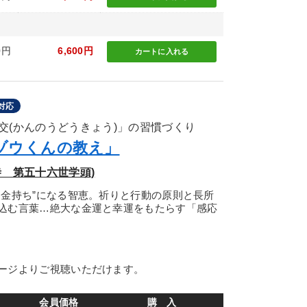
0円
6,600円
カートに
入れる
対応
交(かんのうどうきょう)」の習慣づくり
ゾウくんの教え」
 第五十六世学頭)
お金持ち”になる智恵。祈りと行動の原則と長所
込む言葉…絶大な金運と幸運をもたらす「感応
ージよりご視聴いただけます。
会員価格
購 入