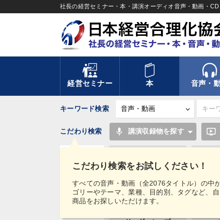
社長の経営セミナー・本・講演オーディオ音声・動画・CD＆
経営セミナー
本
音声・
キーワード検索
mic
ondemand_video
こだわり検索
講演収録物を探す
テレビ・ネットで話題
こだわり検索をお試しください！
海外の成功事例
タグ・
すべての音声・動画（全2076タイトル）の中
キーワード
ゴリーやテーマ、業種、目的別、タグなど、自
DX
商品をお探しいただけます。