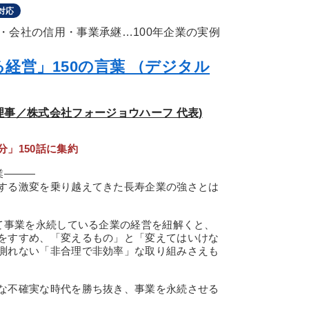
対応
・会社の信用・事業承継…100年企業の実例
経営」150の言葉 （デジタル
表理事／株式会社フォージョウハーフ 代表)
！
」150話に集約
業―――
する激変を乗り越えてきた長寿企業の強さとは
て事業を永続している企業の経営を紐解くと、
をすすめ、「変えるもの」と「変えてはいけな
測れない「非合理で非効率」な取り組みさえも
な不確実な時代を勝ち抜き、事業を永続させる