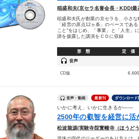
稲盛和夫(京セラ名誉会長・KDDI最
稲盛和夫氏が創業の京セラを、小さな
「経営の原点12ヵ条」のベースであ
こと”をはじめ、「事業」と「人生」
諦を披露した講演をＣＤに収録
形 態
定 価
headset
音声
6,60
CD版
音声・動画
最新刊
ダウンロード
いかに考え、いかに生きるか――
2500年の叡智を経営に
松波龍源(実験寺院寳幢寺（ほうど
混迷の現代のリーダーのあり方とは。