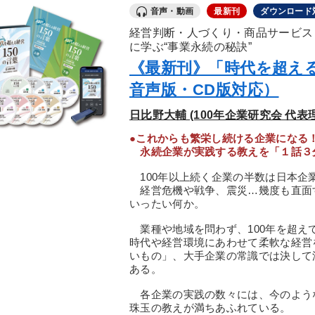
音声・動画
最新刊
ダウンロード
経営判断・人づくり・商品サービス
に学ぶ“事業永続の秘訣”
《最新刊》「時代を超える
音声版・CD版対応）
日比野大輔 (100年企業研究会 代
●これからも繁栄し続ける企業になる
永続企業が実践する教えを「１話３分
100年以上続く企業の半数は日本企
経営危機や戦争、震災…幾度も直面
いったい何か。
業種や地域を問わず、100年を超え
時代や経営環境にあわせて柔軟な経営
いもの」、大手企業の常識では決して
ある。
各企業の実践の数々には、今のよう
珠玉の教えが満ちあふれている。