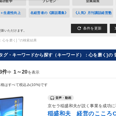
成功哲学
プレゼン
企業成長
A＋生産性向上
名経営者の《講話選集》
《人気》月刊講話経営塾
refresh
cl
条件を更新
更新いただけます。
：心を磨く] "の検索結果
[タグ・キーワードから探す（キーワード）：心を磨く]の 
13件
1～20
中
を表示
格はすべて税込み(10%)です
音声・動画
京セラ稲盛和夫が説く事業を成功に
稲盛和夫 経営のこころC