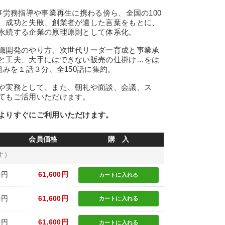
労務指導や事業再生に携わる傍ら、全国の100
、成功と失敗、創業者が遺した言葉をもとに、
永続する企業の原理原則として体系化。
織開発のやり方、次世代リーダー育成と事業承
と工夫、大手にはできない販売の仕掛け…をは
組みを１話３分、全150話に集約。
や実務として、また、朝礼や面談、会議、ス
てもご活用いただけます。
よりすぐにご利用いただけます。
会員価格
購 入
す）
0円
61,600円
カートに
入れる
0円
61,600円
カートに
入れる
0円
61,600円
カートに
入れる