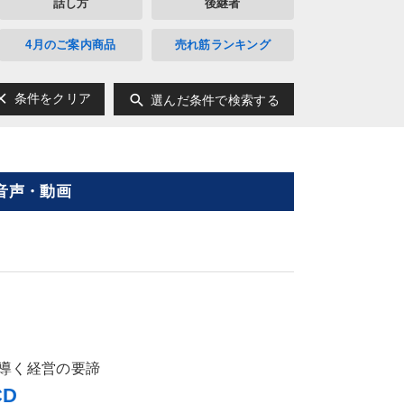
話し方
後継者
4月のご案内商品
売れ筋ランキング
ear
search
条件をクリア
選んだ条件で検索する
音声・動画
導く経営の要諦
D