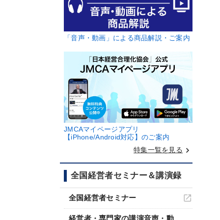
「音声・動画」による商品解説・ご案内
JMCAマイページアプリ
【iPhone/Android対応】のご案内
keyboard_arrow_right
特集一覧を見る
全国経営者セミナー＆講演録
全国経営者セミナー
経営者・専門家の講演音声・動