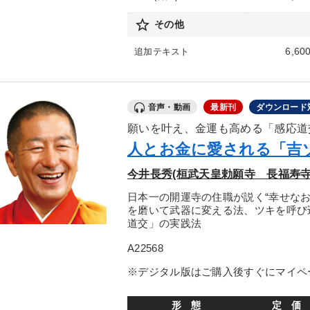
star_border
その他
6,60
追加テキスト
音声・動画
最新刊
ダウンロード
願いを叶え、金運も高める「感応道
人とお金に愛される「吉
今井長秀(桓武天皇勅願寺 長福寿寺
日本一の開運寺の住職が説く“幸せな
を磨いて武器に変える法、ツキを呼び
道交」の実践法
A22568
※デジタル版はご購入後すぐにマイペ
形 態
定 価