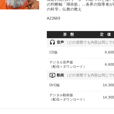
の判断軸「帰依処」…各界の指導者が
の科学」仏教の教え
A22669
形 態
定 価
headset
音声
（どの形態でも内容は同じで
6,60
CD版
デジタル音声版
6,60
（配信＋ダウンロード）
ondemand_video
動画
（どの形態でも内容は同じで
14,30
DVD版
デジタル動画版
14,30
（配信＋ダウンロード）