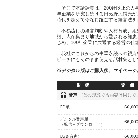
そこで本講話集は、200社以上の人事
年企業を研究し続ける日比野大輔氏が
時代を超えて今なお躍進する経営法を
不易流行の経営判断や人材育成、組
継、人が集まり地域から愛される知恵
じめ、100年企業に共通する経営の仕
我社のこれからの事業永続への視点
ピーチにもそのまま使える話材集とし
※デジタル版はご購入後、マイページ
形 態
定 価
headset
音声
（どの形態でも内容は同じで
66,00
CD版
デジタル音声版
66,00
（配信＋ダウンロード）
66,00
USB(音声)