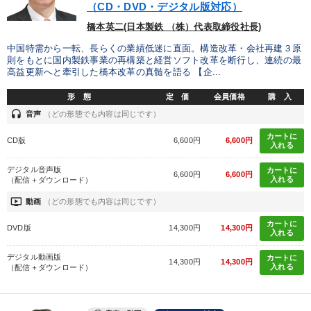
タグから探す
local_offer
refresh
更新する
（CD・DVD・デジタル版対応）
橋本英二(日本製鉄 （株）代表取締役社長)
すべての音声・動画（全2077タイトル）からお探しいただけます
中国特需から一転、長らくの業績低迷に直面。構造改革・会社再建３原
タグ・キーワード
則をもとに国内製鉄事業の再構築と経営ソフト改革を断行し、連続の最
高益更新へと牽引した橋本改革の真髄を語る 【企...
形 態
定 価
会員価格
購 入
トレンド
インフレ対策・値上げ
大竹愼一
話し方
headset
音声
（どの形態でも内容は同じです）
不動産
成功哲学
株式投資
スポーツ関係
カートに
CD版
6,600円
6,600円
入れる
資産運用
金融
DX
上場企業
通信販売
デジタル音声版
カートに
6,600円
6,600円
入れる
（配信＋ダウンロード）
販売戦略
伝統・文化
コロナ禍対策
モチベーション
ondemand_video
動画
（どの形態でも内容は同じです）
IT・デジタル活用
海外の成功事例
金利
運勢・先見
カートに
DVD版
14,300円
14,300円
入れる
イノベーション
生き方の指針
ブランディング
デジタル動画版
カートに
14,300円
14,300円
入れる
（配信＋ダウンロード）
※「更新」を押すと「タグ・キーワード」を更新いただけます。