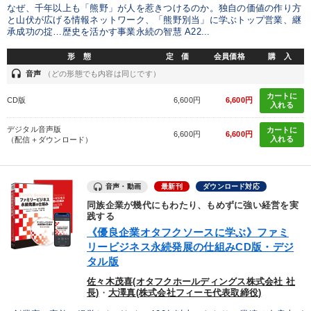
カテゴリー
なぜ、千年以上も「熊野」が人を惹きつけるのか。独自の価値の作り方
と山伏が広げる情報ネットワーク、「熊野別当」に学ぶトップ営業、継
承成功の掟…歴史を活かす事業永続の智慧 A22...
経営者のための《音声・動画で学ぶ》講演シリーズ
形 態
定 価
会員価格
購 入
2025年春季全国経営者セミナー収録講演ＣＤ・講演ＤＶＤ・デジ
headset
音声
（どの形態でも内容は同じです）
タル版（音声／動画ストリーミング・ダウンロード）
カートに
CD版
6,600円
6,600円
入れる
【2月】音声・映像
組織・採用・スキル
デジタル音声版
カートに
6,600円
6,600円
最新刊・戦略参謀ChatGPT実戦法と中小企業のDXと講話ご案内
入れる
（配信＋ダウンロード）
会社のパフォーマンスを高める講話
資産戦略
音声・動画
最新刊
ダウンロード対応
【最新刊】精神科医・和田秀樹の「老いない力」＋健康な社長と
同族企業が幾代にもわたり、もめずに強い経営を実
会社をつくる厳選講話
践する
《優良企業オタフクソースに学ぶ》ファミ
《強い財務を実践する経営者》講話４選
リービジネス永続発展の仕組みCD版・デジ
タル版
井上和弘の財務力UP
経済・景気・相場予測
佐々木茂喜(オタフクホールディングス株式会社 社
長)
・
大澤真(株式会社フィーモ代表取締役)
【6月】音声・映像