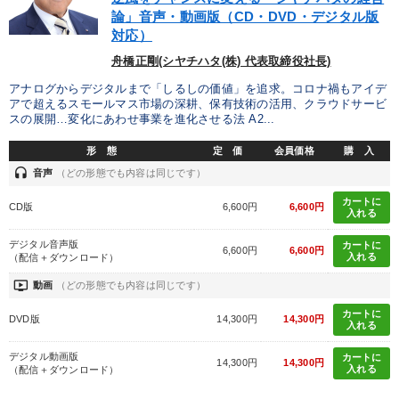
論」音声・動画版（CD・DVD・デジタル版
対応）
舟橋正剛(シヤチハタ(株) 代表取締役社長)
アナログからデジタルまで「しるしの価値」を追求。コロナ禍もアイデ
アで超えるスモールマス市場の深耕、保有技術の活用、クラウドサービ
スの展開…変化にあわせ事業を進化させる法 A2...
形 態
定 価
会員価格
購 入
headset
音声
（どの形態でも内容は同じです）
カートに
CD版
6,600円
6,600円
入れる
デジタル音声版
カートに
6,600円
6,600円
入れる
（配信＋ダウンロード）
ondemand_video
動画
（どの形態でも内容は同じです）
カートに
DVD版
14,300円
14,300円
入れる
デジタル動画版
カートに
14,300円
14,300円
入れる
（配信＋ダウンロード）