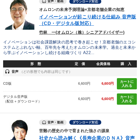
音声・動画
ダウンロード対応
オムロンの未来予測理論×京都老舗企業の知恵
イノベーションが起こり続ける仕組み 音声版
（CD・デジタル版対応）
竹林 一(オムロン（株）シニアアドバイザー)
イノベーションは社会課題解決の思考で巻き起こせ！京都老舗のエコシ
ステムとぶれない軸、百年先を考えたオムロンの未来学。過去と未来か
ら学ぶイノベーションし続ける組織づくり A22...
形 態
定 価
会員価格
購 入
headset
音声
（どの形態でも内容は同じです）
カートに
CD版
6,600円
6,600円
入れる
デジタル音声版
カートに
6,600円
6,600円
入れる
（配信＋ダウンロード）
音声・動画
ダウンロード対応
苦難の歴史の中で育まれた強さの源泉
社史から読み解く《長寿企業のＤＮＡ》音声