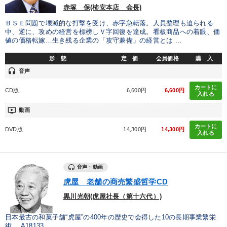
赤塚 保(柿安本店 会長)
ＢＳＥ問題で壊滅的な打撃を受け、赤字急転落。人員整理も迫られる
中、逆に、攻めの経営を標榜しＶ字回復を達成。看板商品への着眼、価
値の価格転嫁…生き残る企業の「攻守兼備」の経営とは ...
形 態
定 価
会員価格
購 入
headset
音声
カートに
CD版
6,600円
6,600円
入れる
ondemand_video
動画
カートに
DVD版
14,300円
14,300円
入れる
音声・動画
虎屋 老舗の商売繁盛哲学CD
黒川光朝(虎屋社長（第十六代）)
日本最古の和菓子舗“虎屋”の400年の歴史で会得した10の長期事業繁栄
術。 A18133