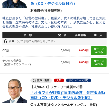
版（CD・デジタル版対応）
村橋勝子(社史研究家)
社史は生きた「経営の教科書」。創業来、代々の社長が培ってきた知識
と感性、企業特有の物語、文化・伝統の本質…。次代に活かし、伝える
会社の理念や強み、社史の正しい使い方 A223...
形 態
定 価
会員価格
購 入
headset
音声
（どの形態でも内容は同じです）
カートに
CD版
6,600円
6,600円
入れる
デジタル音声版
カートに
6,600円
6,600円
入れる
（配信＋ダウンロード）
音声・動画
人気
ダウンロード対応
【人気No.1】ファミリー経営の功罪
「オタフクが目指す日本的経営」音声版＆動
画版（CD・DVD・デジタル版対応）
佐々木茂喜(オタフクホールディングス 社長)