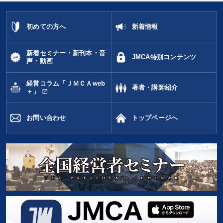
初めての方へ
新着情報
新着セミナー・新刊本・音
JMCA特別コンテンツ
声・動画
経営コラム「ＪＭＣＡweb
著者・講師紹介
open_in_new
＋」
お問い合わせ
トップページへ