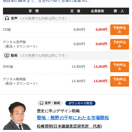
統技術の継承まで、次世代へ紡ぐ企業の真価 A2...
製造業
卸売・小売・飲食業
建設・不動産業
形 態
定 価
会員価格
購 入
headset
音声
（どの形態でも内容は同じです）
IT・サービス・金融業
コンサルタント
専門家
予約申込
CD版
6,600円
6,600円
み
キーワード
デジタル音声版
予約申込
6,600円
6,600円
み
（配信＋ダウンロード）
ondemand_video
動画
（どの形態でも内容は同じです）
早わかり
成功哲学
企業文化
ベンチャー
通販
予約申込
DVD版
14,300円
14,300円
み
聞き手・作間信司
デジタル動画版
予約申込
14,300円
14,300円
み
（配信＋ダウンロード）
※「更新」を押すと「テーマ」「キーワード」を更新いただけます。
経営音声・動画を探す
ondemand_video
refresh
更新する
音声・動画
ダウンロード対応
歴史に学ぶデザイン戦略
全国経営者セミナー収録物以外の経営教材（全762タイトル）からお探
聖地・熊野の千年にわたる市場開拓
しいただけます
松﨑照明(日本建築意匠研究所 代表)