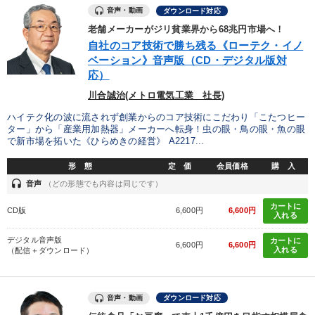
音声・動画
ダウンロード対応
老舗メーカーがジリ貧業界から68兆円市場へ！
自社のコア技術で勝ち残る《ローテク・イノ
ベーション》音声版（CD・デジタル版対
応）
川合誠治(メトロ電気工業 社長)
ハイテク化の波に流されず創業からのコア技術にこだわり「こたつヒー
ター」から「産業用加熱器」メーカーへ転身！虫の眼・鳥の眼・魚の眼
で新市場を拓いた《ひらめきの経営》 A2217...
形 態
定 価
会員価格
購 入
headset
音声
（どの形態でも内容は同じです）
カートに
CD版
6,600円
6,600円
入れる
デジタル音声版
カートに
6,600円
6,600円
入れる
（配信＋ダウンロード）
音声・動画
ダウンロード対応