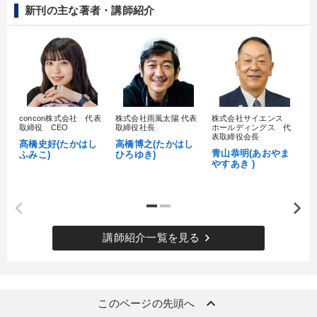
新刊の主な著者・講師紹介
concon株式会社 代表
株式会社雨風太陽 代表
株式会社サイエンス
髙
取締役 CEO
取締役社長
ホールディングス 代
村
表取締役会長
髙橋史好(たかはし
高橋博之(たかはし
し
青山恭明(あおやま
ふみこ)
ひろゆき)
やすあき )
keyboard_arrow_right
講師紹介一覧を見る
keyboard_arrow_up
このページの先頭へ