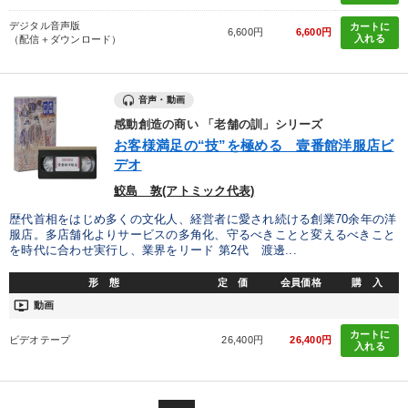
デジタル音声版
カートに
6,600円
6,600円
入れる
（配信＋ダウンロード）
音声・動画
感動創造の商い 「老舗の訓」シリーズ
お客様満足の“技”を極める 壹番館洋服店ビ
デオ
鮫島 敦(アトミック代表)
歴代首相をはじめ多くの文化人、経営者に愛され続ける創業70余年の洋
服店。多店舗化よりサービスの多角化、守るべきことと変えるべきこと
を時代に合わせ実行し、業界をリード 第2代 渡邊...
形 態
定 価
会員価格
購 入
ondemand_video
動画
カートに
ビデオテープ
26,400円
26,400円
入れる