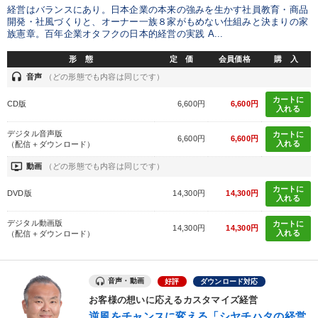
経営はバランスにあり。日本企業の本来の強みを生かす社員教育・商品
開発・社風づくりと、オーナー一族８家がもめない仕組みと決まりの家
族憲章。百年企業オタフクの日本的経営の実践 A...
形 態
定 価
会員価格
購 入
headset
音声
（どの形態でも内容は同じです）
カートに
CD版
6,600円
6,600円
入れる
デジタル音声版
カートに
6,600円
6,600円
入れる
（配信＋ダウンロード）
ondemand_video
動画
（どの形態でも内容は同じです）
カートに
DVD版
14,300円
14,300円
入れる
デジタル動画版
カートに
14,300円
14,300円
入れる
（配信＋ダウンロード）
音声・動画
好評
ダウンロード対応
お客様の想いに応えるカスタマイズ経営
逆風をチャンスに変える「シヤチハタの経営