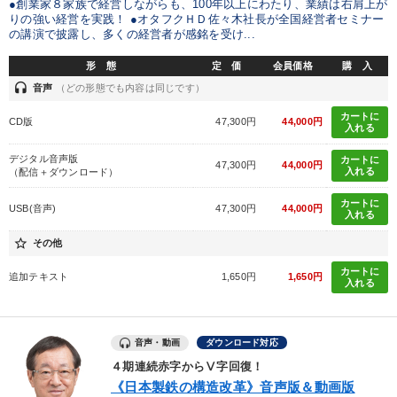
●創業家８家族で経営しながらも、100年以上にわたり、業績は右肩上が
りの強い経営を実践！ ●オタフクＨＤ佐々木社長が全国経営者セミナー
目的別
の講演で披露し、多くの経営者が感銘を受け...
形 態
定 価
会員価格
購 入
財務・数字力の向上
社長の姿勢を学びたい
headset
音声
（どの形態でも内容は同じです）
カートに
組織を強化したい
後継者に聞かせたい
CD版
47,300円
44,000円
入れる
デジタル音声版
財務・数字力の向上
リーダーの魅力向上
カートに
47,300円
44,000円
入れる
（配信＋ダウンロード）
カートに
USB(音声)
47,300円
44,000円
キーワード
入れる
star_border
その他
マネジメント
思考法
会長
マーケティング
カートに
追加テキスト
1,650円
1,650円
入れる
通信販売
上場企業
音声・動画
ダウンロード対応
※「更新」を押すと「カテゴリー」「目的別」「キーワード」を更新いただけます。
４期連続赤字からⅤ字回復！
《日本製鉄の構造改革》音声版＆動画版