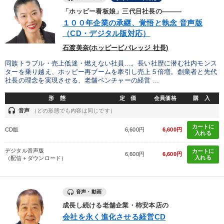
「ホッピー看板娘」三代目社長の―――
１００年企業の承継、覚悟と執念 音声版
（CD・デジタル版対応）
石渡美奈(ホッピービバレッジ 社長)
同族トラブル・売上低迷・燃えない社員…。長い社歴に潜む社内モンス
ターを乗り越え、ホッピー再ブームを牽引し売上５倍増。創業者と先代
社長の理念を実現させる、老舗ベンチャーの経営 ...
形 態
定 価
会員価格
購 入
headset
音声
（どの形態でも内容は同じです）
カートに
CD版
6,600円
6,600円
入れる
デジタル音声版
カートに
6,600円
6,600円
入れる
（配信＋ダウンロード）
音声・動画
成長し続ける老舗企業・柿安本店の
会社を永く進化させる経営CD