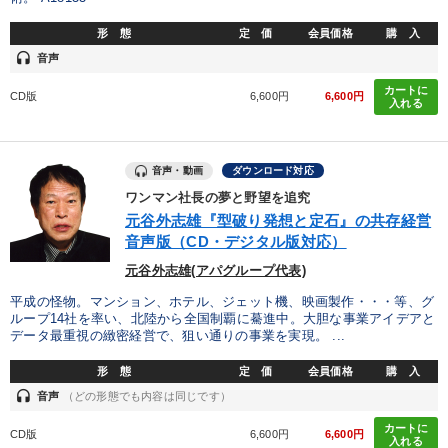
形 態
定 価
会員価格
購 入
headset
音声
カートに
CD版
6,600円
6,600円
入れる
音声・動画
ダウンロード対応
ワンマン社長の夢と野望を追究
元谷外志雄『型破り発想と定石』の共存経営
音声版（CD・デジタル版対応）
元谷外志雄(アパグループ代表)
平成の怪物。マンション、ホテル、ジェット機、映画製作・・・等、グ
ループ14社を率い、北陸から全国制覇に驀進中。大胆な事業アイデアと
データ最重視の緻密経営で、狙い通りの事業を実現。 ...
形 態
定 価
会員価格
購 入
headset
音声
（どの形態でも内容は同じです）
カートに
CD版
6,600円
6,600円
入れる