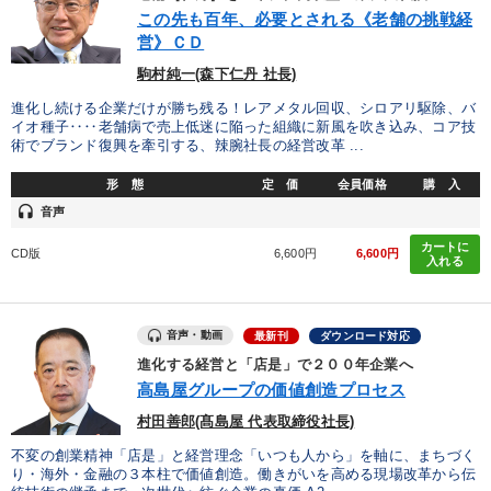
優秀各社の智恵と戦略
事業家のロマンと経営
この先も百年、必要とされる《老舗の挑戦経
営》ＣＤ
若手異才経営者の発想
専門家のアドバイス
駒村純一(森下仁丹 社長)
リーダーの器量を学ぶ
進化し続ける企業だけが勝ち残る！レアメタル回収、シロアリ駆除、バ
イオ種子‥‥老舗病で売上低迷に陥った組織に新風を吹き込み、コア技
術でブランド復興を牽引する、辣腕社長の経営改革 ...
テーマ
形 態
定 価
会員価格
購 入
headset
音声
【最新刊】時代を超える経営150の言葉＋社長のスピーチ・話材
集２タイトル
カートに
CD版
6,600円
6,600円
入れる
【6月】音声・映像
音声・動画
最新刊
ダウンロード対応
「利上げ時代の最新・銀行対策」＋「不動産市況予測」＋「市場
予測と株式投資」最新刊
進化する経営と「店是」で２００年企業へ
高島屋グループの価値創造プロセス
組織・採用・スキル
大竹愼一書籍
147回春季大会
村田善郎(髙島屋 代表取締役社長)
不変の創業精神「店是」と経営理念「いつも人から」を軸に、まちづく
業種
り・海外・金融の３本柱で価値創造。働きがいを高める現場改革から伝