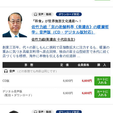
音声・動画
ダウンロード対応
『和食』が世界無形文化遺産へ！
佐竹力総「京の老舗料亭《美濃吉》の暖簾哲
学」音声版（CD・デジタル版対応）
佐竹力総(美濃吉 十代目当主)
創業三百年。代々の新しもんに挑戦で店舗数拡大に注力するも、暖簾の
重みに気づき高級京料理へ原点回帰。独自の富士山型経営で永代に続く
店づくりを標榜。海外に本物を伝える食の伝道師 ...
形 態
定 価
会員価格
購 入
headset
音声
（どの形態でも内容は同じです）
カートに
CD版
6,600円
6,600円
入れる
デジタル音声版
カートに
6,600円
6,600円
入れる
（配信＋ダウンロード）
音声・動画
ダウンロード対応