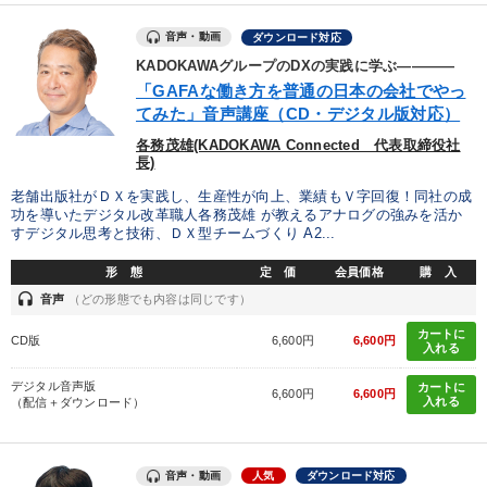
音声・動画
ダウンロード対応
KADOKAWAグループのDXの実践に学ぶ――――
「GAFAな働き方を普通の日本の会社でやっ
てみた」音声講座（CD・デジタル版対応）
各務茂雄(KADOKAWA Connected 代表取締役社
長)
老舗出版社がＤＸを実践し、生産性が向上、業績もＶ字回復！同社の成
功を導いたデジタル改革職人各務茂雄 が教えるアナログの強みを活か
すデジタル思考と技術、ＤＸ型チームづくり A2...
形 態
定 価
会員価格
購 入
headset
音声
（どの形態でも内容は同じです）
カートに
CD版
6,600円
6,600円
入れる
デジタル音声版
カートに
6,600円
6,600円
入れる
（配信＋ダウンロード）
音声・動画
人気
ダウンロード対応