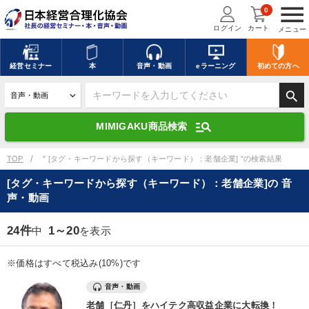
menu
0
ログイン
カート
メニュー
キーワードを入力して探す
edit
経営
セミナー
本
音声・動画
eラーニング
初めての方
へ
search
デジタル版対応のみ検索結果に表示する
manage_search
MIMIGAKU商品検索
search
上記の条件で検索
TOP
" [タグ・キーワードから探す（キーワード）：老舗企業] "の検索結果
[タグ・キーワードから探す（キーワード）：老舗企業]の 音
声・動画
講演収録物を探す
mic
refresh
更新する
24件
1～20
中
を表示
全国経営者セミナー講演収録物（全1315タイトル）からお探しいただけ
ます
※価格はすべて税込み(10%)です
カテゴリー
音声・動画
老舗［仁丹］をハイテク高収益企業に大転換！