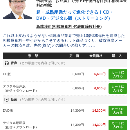
伝統食品「お豆腐」で売上1千億円を目指す相模屋食
料の挑戦
超・成熟産業だって進化できる！CD・
DVD・デジタル版（ストリーミング）
鳥越淳司(相模屋食料 代表取締役社長)
これ以上変わりようがない伝統食品業界で売上10倍300億円を達成した
相模屋食料―中小だからこそできるヒット商品づくり、破綻豆腐メー
カーの救済再建、先代(義父)との間合いの取り方… ...
形 態
定 価
会員価格
購 入
headset
音声
（どの形態でも内容は同じです）
カートに
CD版
6,600円
6,600円
入れる
デジタル音声版
カートに
6,600円
6,600円
入れる
（配信＋ダウンロード）
ondemand_video
動画
（どの形態でも内容は同じです）
カートに
DVD版
14,300円
14,300円
入れる
デジタル動画版
カートに
14,300円
14,300円
入れる
（配信＋ダウンロード）