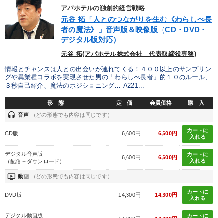
アパホテルの独創的経営戦略
元谷 拓「人とのつながりを生む《わらしべ長
者の魔法》」音声版＆映像版（CD・DVD・
デジタル版対応）
元谷 拓(アパホテル株式会社 代表取締役専務)
情報とチャンスは人との出会いが連れてくる！４００以上のサンプリン
グや異業種コラボを実現させた男の「わらしべ長者」的１０のルール、
３秒自己紹介、魔法のポジショニング… A221...
形 態
定 価
会員価格
購 入
headset
音声
（どの形態でも内容は同じです）
カートに
CD版
6,600円
6,600円
入れる
デジタル音声版
カートに
6,600円
6,600円
入れる
（配信＋ダウンロード）
ondemand_video
動画
（どの形態でも内容は同じです）
カートに
DVD版
14,300円
14,300円
入れる
デジタル動画版
カートに