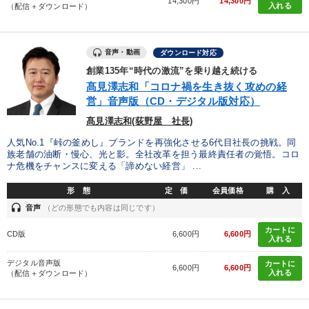
14,300円
14,300円
入れる
（配信＋ダウンロード）
音声・動画
ダウンロード対応
創業135年“時代の激流”を乗り越え続ける
髙見澤志和「コロナ禍を生き抜く攻めの経
営」音声版（CD・デジタル版対応）
髙見澤志和(荻野屋 社長)
人気No.1『峠の釜めし』ブランドを再強化させる6代目社長の挑戦。同
族老舗の油断・慢心、光と影。全社改革を担う最終責任者の覚悟。コロ
ナ危機をチャンスに変える「諦めない経営」 ...
形 態
定 価
会員価格
購 入
headset
音声
（どの形態でも内容は同じです）
カートに
CD版
6,600円
6,600円
入れる
デジタル音声版
カートに
6,600円
6,600円
入れる
（配信＋ダウンロード）