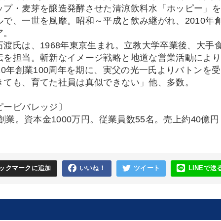
ップ・麦芽を醸造発酵させた清涼飲料水「ホッピー」
ルで、一世を風靡。昭和～平成と飲み継がれ、2010年
ア。
石渡氏は、1968年東京生まれ。立教大学卒業後、大手
伝を担当。斬新なイメージ戦略と地道な営業活動により、
010年創業100周年を期に、実父の光一氏よりバトン
きても、育てた社員は真似できない」他、多数。
ピービバレッジ〕
年創業。資本金1000万円。従業員数55名。売上約40億円
ックマークに追加
いいね！
ツイート
LINEで送