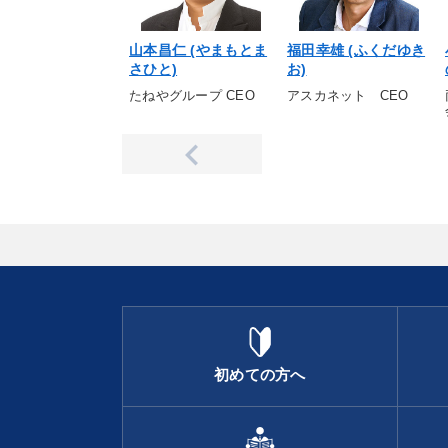
山本昌仁 (やまもとま
福田幸雄 (ふくだゆき
さひと)
お)
たねやグループ CEO
アスカネット CEO
初めての方へ