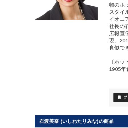
物のホ
スタイ
イオニ
社長の
広報宣
現。2
真似で
〔ホッ
1905
bookmark
ブ
石渡美奈 (いしわたりみな)の商品