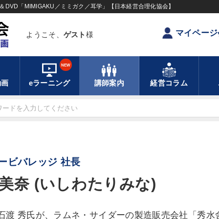
DVD「MIMIGAKU／ミミガク／耳学」【日本経営合理化協会】
マイページ
ようこそ、
ゲスト
様
NEW
動画
eラーニング
講師案内
経営コラム
ービバレッジ 社長
美奈 (いしわたりみな)
0年石渡 秀氏が、ラムネ・サイダーの製造販売会社「秀水舎