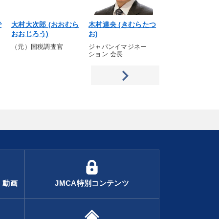
で
大村大次郎 (おおむら
木村達央 (きむらたつ
川辺 清 (かわ
おおじろう)
お)
し)
（元）国税調査官
ジャパンイマジネー
五苑マルシングル
ション 会長
プ 社長
・動画
JMCA特別コンテンツ