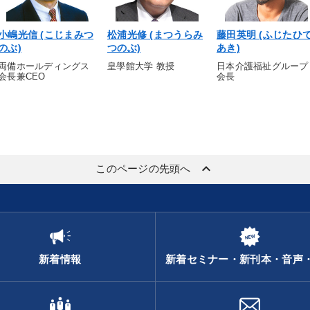
小嶋光信 (こじまみつ
松浦光修 (まつうらみ
藤田英明 (ふじたひ
のぶ)
つのぶ)
あき)
両備ホールディングス
皇學館大学 教授
日本介護福祉グループ
会長兼CEO
会長
keyboard_arrow_up
このページの先頭へ
新着情報
新着セミナー・新刊本・音声