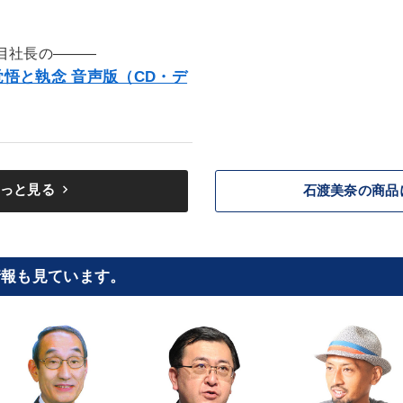
目社長の―――
悟と執念 音声版（CD・デ
keyboard_arrow_right
っと見る
石渡美奈の商品
情報も見ています。