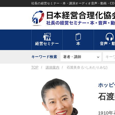
社長の経営セミナー・本・講演オーディオ音声・動画・CD＆
経営セミナー
本
音声・
キーワード検索
TOP
講師案内
石渡美奈 (いしわたりみな)
ホッピ
石渡
191