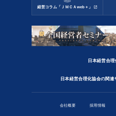
経営コラム「ＪＭＣＡweb＋」
open_in_new
日本経営合理化
日本経営合理化協会の関連
会社概要
採用情報