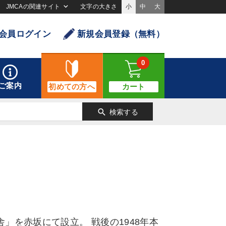
JMCAの関連サイト
文字の大きさ
小
中
大
会員ログイン
新規会員登録（無料）
0
ご案内
初めての方へ
カート
search
検索する
」を赤坂にて設立。 戦後の1948年本