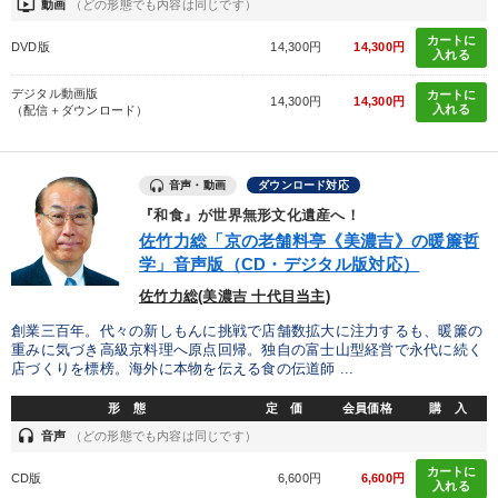
ondemand_video
動画
（どの形態でも内容は同じです）
カートに
DVD版
14,300円
14,300円
入れる
デジタル動画版
カートに
14,300円
14,300円
入れる
（配信＋ダウンロード）
音声・動画
ダウンロード対応
『和食』が世界無形文化遺産へ！
佐竹力総「京の老舗料亭《美濃吉》の暖簾哲
学」音声版（CD・デジタル版対応）
佐竹力総(美濃吉 十代目当主)
創業三百年。代々の新しもんに挑戦で店舗数拡大に注力するも、暖簾の
重みに気づき高級京料理へ原点回帰。独自の富士山型経営で永代に続く
店づくりを標榜。海外に本物を伝える食の伝道師 ...
形 態
定 価
会員価格
購 入
headset
音声
（どの形態でも内容は同じです）
カートに
CD版
6,600円
6,600円
入れる