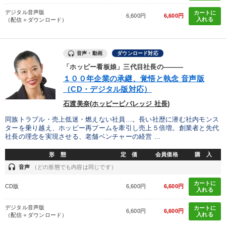
デジタル音声版
カートに
6,600円
6,600円
入れる
（配信＋ダウンロード）
音声・動画
ダウンロード対応
「ホッピー看板娘」三代目社長の―――
１００年企業の承継、覚悟と執念 音声版
（CD・デジタル版対応）
石渡美奈(ホッピービバレッジ 社長)
同族トラブル・売上低迷・燃えない社員…。長い社歴に潜む社内モンス
ターを乗り越え、ホッピー再ブームを牽引し売上５倍増。創業者と先代
社長の理念を実現させる、老舗ベンチャーの経営 ...
形 態
定 価
会員価格
購 入
headset
音声
（どの形態でも内容は同じです）
カートに
CD版
6,600円
6,600円
入れる
デジタル音声版
カートに
6,600円
6,600円
入れる
（配信＋ダウンロード）