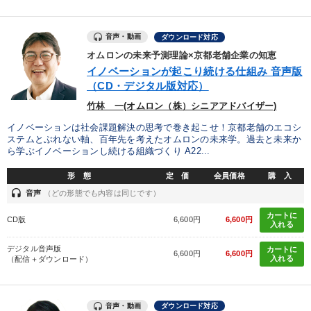
企業成長
音声・動画
ダウンロード対応
※「更新」を押すと「タグ・キーワード」を更新いただけます。
オムロンの未来予測理論×京都老舗企業の知恵
イノベーションが起こり続ける仕組み 音声版
（CD・デジタル版対応）
竹林 一(オムロン（株）シニアアドバイザー)
イノベーションは社会課題解決の思考で巻き起こせ！京都老舗のエコシ
ステムとぶれない軸、百年先を考えたオムロンの未来学。過去と未来か
ら学ぶイノベーションし続ける組織づくり A22...
形 態
定 価
会員価格
購 入
headset
音声
（どの形態でも内容は同じです）
カートに
CD版
6,600円
6,600円
入れる
デジタル音声版
カートに
6,600円
6,600円
入れる
（配信＋ダウンロード）
音声・動画
ダウンロード対応