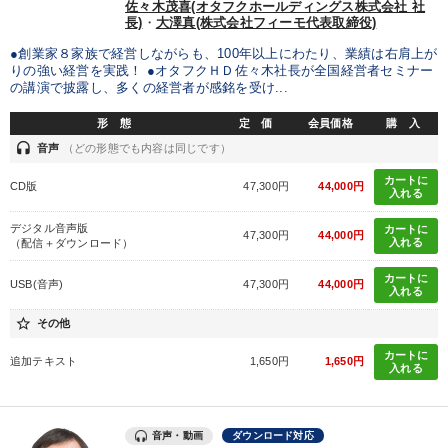
佐々木茂喜(オタフクホールディングス株式会社 社
2025年夏季全国経営者セミナー収録講演ＣＤ・講演ＤＶＤ・デジ
長)
・
大澤真(株式会社フィーモ代表取締役)
タル版（音声／動画ストリーミング・ダウンロード）
●創業家８家族で経営しながらも、100年以上にわたり、業績は右肩上が
りの強い経営を実践！ ●オタフクＨＤ佐々木社長が全国経営者セミナー
の講演で披露し、多くの経営者が感銘を受け...
目的別
形 態
定 価
会員価格
購 入
headset
音声
（どの形態でも内容は同じです）
組織を強化したい
発想力を磨きたい
販売力を強化したい
カートに
CD版
47,300円
44,000円
業績を伸ばしたい
経営体系を学びたい
入れる
デジタル音声版
カートに
パフォーマンス向上
47,300円
44,000円
入れる
（配信＋ダウンロード）
カートに
USB(音声)
47,300円
44,000円
入れる
キーワード
star_border
その他
中小企業
モノづくり
政治家
生き方の指針
会長
カートに
追加テキスト
1,650円
1,650円
入れる
会社数字を学ぶ
音声・動画
ダウンロード対応