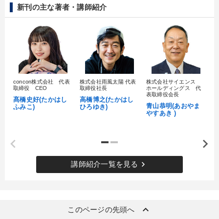
新刊の主な著者・講師紹介
concon株式会社 代表
株式会社雨風太陽 代表
株式会社サイエンス
髙
取締役 CEO
取締役社長
ホールディングス 代
村
表取締役会長
髙橋史好(たかはし
高橋博之(たかはし
し
青山恭明(あおやま
ふみこ)
ひろゆき)
やすあき )
keyboard_arrow_right
講師紹介一覧を見る
keyboard_arrow_up
このページの先頭へ