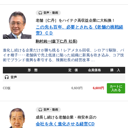
音声・動画
老舗［仁丹］をハイテク高収益企業に大転換！
この先も百年、必要とされる《老舗の挑戦経
営》ＣＤ
駒村純一(森下仁丹 社長)
進化し続ける企業だけが勝ち残る！レアメタル回収、シロアリ駆除、バ
イオ種子‥‥老舗病で売上低迷に陥った組織に新風を吹き込み、コア技
術でブランド復興を牽引する、辣腕社長の経営改革 ...
形 態
定 価
会員価格
購 入
headset
音声
カートに
CD版
6,600円
6,600円
入れる
音声・動画
成長し続ける老舗企業・柿安本店の
会社を永く進化させる経営CD