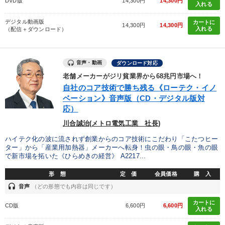
DVD版
14,300円
14,300円
入れる
デジタル動画版
カートに
14,300円
14,300円
入れる
（配信＋ダウンロード）
音声・動画
ダウンロード対応
老舗メーカーがジリ貧業界から68兆円市場へ！
自社のコア技術で勝ち残る《ローテク・イノ
ベーション》音声版（CD・デジタル版対
応）
川合誠治(メトロ電気工業 社長)
ハイテク化の波に流されず創業からのコア技術にこだわり「こたつヒー
ター」から「産業用加熱器」メーカーへ転身！虫の眼・鳥の眼・魚の眼
で新市場を拓いた《ひらめきの経営》 A2217...
形 態
定 価
会員価格
購 入
headset
音声
（どの形態でも内容は同じです）
カートに
CD版
6,600円
6,600円
入れる