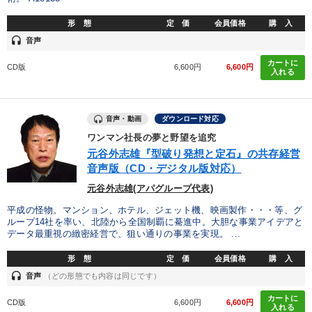
形 態
定 価
会員価格
購 入
headset
音声
カートに
CD版
6,600円
6,600円
入れる
音声・動画
ダウンロード対応
ワンマン社長の夢と野望を追究
元谷外志雄『型破り発想と定石』の共存経営
音声版（CD・デジタル版対応）
元谷外志雄(アパグループ代表)
平成の怪物。マンション、ホテル、ジェット機、映画製作・・・等、グ
ループ14社を率い、北陸から全国制覇に驀進中。大胆な事業アイデアと
データ最重視の緻密経営で、狙い通りの事業を実現。 ...
形 態
定 価
会員価格
購 入
headset
音声
（どの形態でも内容は同じです）
カートに
CD版
6,600円
6,600円
入れる