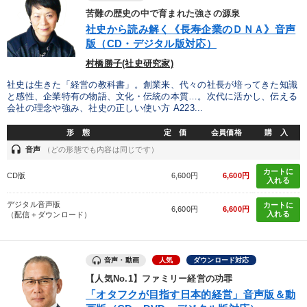
苦難の歴史の中で育まれた強さの源泉
社史から読み解く《長寿企業のＤＮＡ》音声
版（CD・デジタル版対応）
村橋勝子(社史研究家)
社史は生きた「経営の教科書」。創業来、代々の社長が培ってきた知識
と感性、企業特有の物語、文化・伝統の本質…。次代に活かし、伝える
会社の理念や強み、社史の正しい使い方 A223...
形 態
定 価
会員価格
購 入
headset
音声
（どの形態でも内容は同じです）
カートに
CD版
6,600円
6,600円
入れる
デジタル音声版
カートに
6,600円
6,600円
入れる
（配信＋ダウンロード）
音声・動画
人気
ダウンロード対応
【人気No.1】ファミリー経営の功罪
「オタフクが目指す日本的経営」音声版＆動