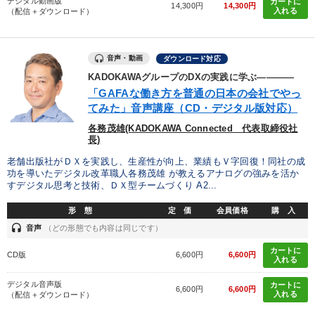
デジタル動画版
カートに
14,300円
14,300円
入れる
（配信＋ダウンロード）
音声・動画
ダウンロード対応
KADOKAWAグループのDXの実践に学ぶ――――
「GAFAな働き方を普通の日本の会社でやっ
てみた」音声講座（CD・デジタル版対応）
各務茂雄(KADOKAWA Connected 代表取締役社
長)
老舗出版社がＤＸを実践し、生産性が向上、業績もＶ字回復！同社の成
功を導いたデジタル改革職人各務茂雄 が教えるアナログの強みを活か
すデジタル思考と技術、ＤＸ型チームづくり A2...
形 態
定 価
会員価格
購 入
headset
音声
（どの形態でも内容は同じです）
カートに
CD版
6,600円
6,600円
入れる
デジタル音声版
カートに
6,600円
6,600円
入れる
（配信＋ダウンロード）