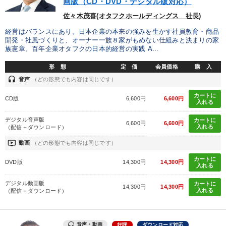
画版（CD・DVD・デジタル版対応）
佐々木茂喜(オタフクホールディングス 社長)
経営はバランスにあり。日本企業の本来の強みを生かす社員教育・商品
開発・社風づくりと、オーナー一族８家がもめない仕組みと決まりの家
族憲章。百年企業オタフクの日本的経営の実践 A...
形 態
定 価
会員価格
購 入
headset
音声
（どの形態でも内容は同じです）
カートに
CD版
6,600円
6,600円
入れる
デジタル音声版
カートに
6,600円
6,600円
入れる
（配信＋ダウンロード）
ondemand_video
動画
（どの形態でも内容は同じです）
カートに
DVD版
14,300円
14,300円
入れる
デジタル動画版
カートに
14,300円
14,300円
入れる
（配信＋ダウンロード）
音声・動画
好評
ダウンロード対応