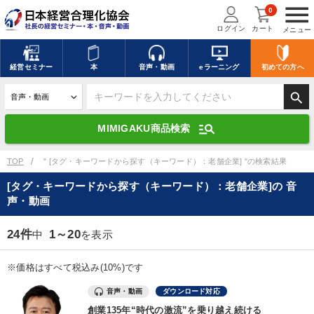
menu
0
ログイン
カート
メニュー
キーワードを入力して探す
edit
経営
セミナー
本
音声・動画
eラーニング
初めての方
へ
search
デジタル版対応のみ検索結果に表示する
manage_search
MIMIGAKU商品検索
search
上記の条件で検索
TOP
" [タグ・キーワードから探す（キーワード）：老舗企業] "の検索結果
[タグ・キーワードから探す（キーワード）：老舗企業]の 音
声・動画
講演収録物を探す
mic
refresh
更新する
24件
1～20
中
を表示
全国経営者セミナー講演収録物（全1315タイトル）からお探しいただけ
ます
※価格はすべて税込み(10%)です
カテゴリー
音声・動画
ダウンロード対応
創業135年“時代の激流”を乗り越え続ける