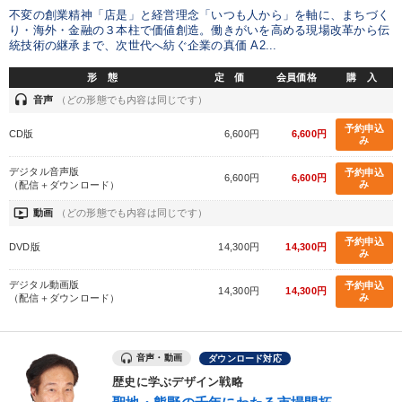
不変の創業精神「店是」と経営理念「いつも人から」を軸に、まちづく
製造業
卸売・小売・飲食業
建設・不動産業
り・海外・金融の３本柱で価値創造。働きがいを高める現場改革から伝
統技術の継承まで、次世代へ紡ぐ企業の真価 A2...
IT・サービス・金融業
コンサルタント
専門家
形 態
定 価
会員価格
購 入
headset
音声
（どの形態でも内容は同じです）
キーワード
予約申込
CD版
6,600円
6,600円
み
入門篇
販売戦略
感動講話
対談・座談会
営業
デジタル音声版
予約申込
6,600円
6,600円
み
（配信＋ダウンロード）
ビジネスモデル
ondemand_video
動画
（どの形態でも内容は同じです）
予約申込
DVD版
14,300円
14,300円
※「更新」を押すと「テーマ」「キーワード」を更新いただけます。
み
デジタル動画版
予約申込
14,300円
14,300円
み
（配信＋ダウンロード）
経営音声・動画を探す
ondemand_video
refresh
更新する
全国経営者セミナー収録物以外の経営教材（全762タイトル）からお探
しいただけます
音声・動画
ダウンロード対応
歴史に学ぶデザイン戦略
カテゴリー