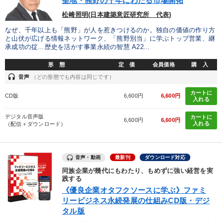
聖地・熊野の千年にわたる市場開拓
松﨑照明(日本建築意匠研究所 代表)
147回春季大会
会社のパフォーマンスを高める講話
なぜ、千年以上も「熊野」が人を惹きつけるのか。独自の価値の作り方
と山伏が広げる情報ネットワーク、「熊野別当」に学ぶトップ営業、継
【最新刊】精神科医・和田秀樹の「老いない力」＋健康な社長と
承成功の掟…歴史を活かす事業永続の智慧 A22...
会社をつくる厳選講話
形 態
定 価
会員価格
購 入
【2月】音声・映像
歴史・古典に学ぶ実務講話
headset
音声
（どの形態でも内容は同じです）
【3月】音声・映像
カートに
CD版
6,600円
6,600円
入れる
オーナー社長の「現場力の経営」＋現場の「儲ける力」をさらに
デジタル音声版
カートに
高める教材２選
6,600円
6,600円
入れる
（配信＋ダウンロード）
経営者のための《音声・動画で学ぶ》講演シリーズ
音声・動画
最新刊
ダウンロード対応
【2026年7月】音声・映像ご案内商品
同族企業が幾代にもわたり、もめずに強い経営を実
践する
2026年春季全国経営者セミナー収録講演ＣＤ・講演ＤＶＤ・デジ
《優良企業オタフクソースに学ぶ》ファミ
タル版（音声／動画ストリーミング・ダウンロード）
リービジネス永続発展の仕組みCD版・デジ
タル版
【4月】音声・映像