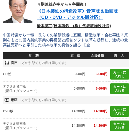
※「更新」を押すと「カテゴリー」「目的別」「キーワード」を更新いただけます。
４期連続赤字からⅤ字回復！
《日本製鉄の構造改革》音声版＆動画版
（CD・DVD・デジタル版対応）
タグから探す
local_offer
refresh
更新する
橋本英二(日本製鉄 （株）代表取締役社長)
すべての音声・動画（全2077タイトル）からお探しいただけます
中国特需から一転、長らくの業績低迷に直面。構造改革・会社再建３原
則をもとに国内製鉄事業の再構築と経営ソフト改革を断行し、連続の最
タグ・キーワード
高益更新へと牽引した橋本改革の真髄を語る 【企...
形 態
定 価
会員価格
購 入
節税
中小企業
多様性・ダイバーシティ
headset
音声
（どの形態でも内容は同じです）
聞き手・作間信司
ブランディング
ドラッカー
カートに
CD版
6,600円
6,600円
入れる
資産運用
スポーツ関連
新技術
プレゼン
AI
デジタル音声版
カートに
6,600円
6,600円
入れる
（配信＋ダウンロード）
インフレ対策・値上げ
資産保全
会社数字を学ぶ
ondemand_video
動画
（どの形態でも内容は同じです）
中村天風
思考法
イノベーション
多角化・新規事業
カートに
DVD版
14,300円
14,300円
入れる
企業再建
大竹愼一
投資
井上和弘
採用
デジタル動画版
カートに
14,300円
14,300円
入れる
（配信＋ダウンロード）