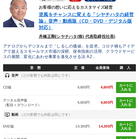
お客様の想いに応えるカスタマイズ経営
逆風をチャンスに変える「シヤチハタの経営
論」音声・動画版（CD・DVD・デジタル版
対応）
舟橋正剛(シヤチハタ(株) 代表取締役社長)
アナログからデジタルまで「しるしの価値」を追求。コロナ禍もアイデ
アで超えるスモールマス市場の深耕、保有技術の活用、クラウドサービ
スの展開…変化にあわせ事業を進化させる法 A2...
形 態
定 価
会員価格
購 入
headset
音声
（どの形態でも内容は同じです）
カートに
CD版
6,600円
6,600円
入れる
デジタル音声版
カートに
6,600円
6,600円
入れる
（配信＋ダウンロード）
ondemand_video
動画
（どの形態でも内容は同じです）
カートに
DVD版
14,300円
14,300円
入れる