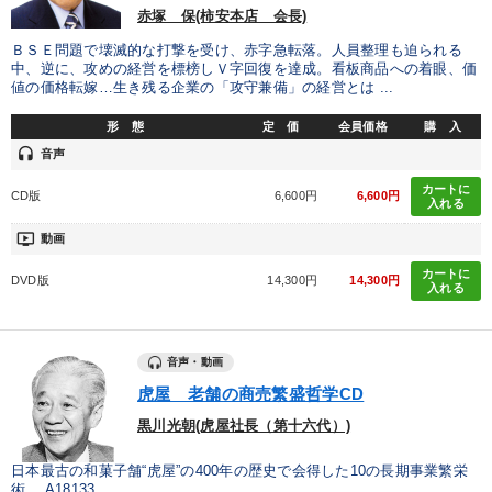
赤塚 保(柿安本店 会長)
ＢＳＥ問題で壊滅的な打撃を受け、赤字急転落。人員整理も迫られる
中、逆に、攻めの経営を標榜しＶ字回復を達成。看板商品への着眼、価
値の価格転嫁…生き残る企業の「攻守兼備」の経営とは ...
形 態
定 価
会員価格
購 入
headset
音声
カートに
CD版
6,600円
6,600円
入れる
ondemand_video
動画
カートに
DVD版
14,300円
14,300円
入れる
音声・動画
虎屋 老舗の商売繁盛哲学CD
黒川光朝(虎屋社長（第十六代）)
日本最古の和菓子舗“虎屋”の400年の歴史で会得した10の長期事業繁栄
術。 A18133