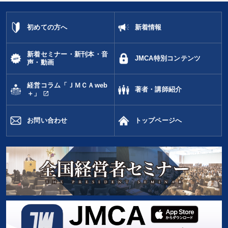
初めての方へ
新着情報
新着セミナー・新刊本・音
JMCA特別コンテンツ
声・動画
経営コラム「ＪＭＣＡweb
著者・講師紹介
open_in_new
＋」
お問い合わせ
トップページへ