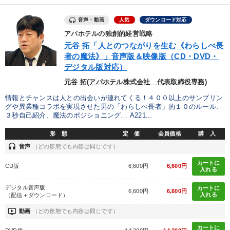
音声・動画
人気
ダウンロード対応
アパホテルの独創的経営戦略
元谷 拓「人とのつながりを生む《わらしべ長
者の魔法》」音声版＆映像版（CD・DVD・
デジタル版対応）
元谷 拓(アパホテル株式会社 代表取締役専務)
情報とチャンスは人との出会いが連れてくる！４００以上のサンプリン
グや異業種コラボを実現させた男の「わらしべ長者」的１０のルール、
３秒自己紹介、魔法のポジショニング… A221...
形 態
定 価
会員価格
購 入
headset
音声
（どの形態でも内容は同じです）
カートに
CD版
6,600円
6,600円
入れる
デジタル音声版
カートに
6,600円
6,600円
入れる
（配信＋ダウンロード）
ondemand_video
動画
（どの形態でも内容は同じです）
カートに