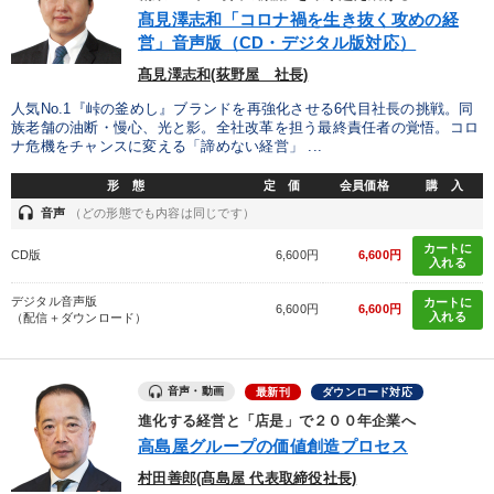
優秀各社の智恵と戦略
事業家のロマンと経営
髙見澤志和「コロナ禍を生き抜く攻めの経
営」音声版（CD・デジタル版対応）
若手異才経営者の発想
専門家のアドバイス
髙見澤志和(荻野屋 社長)
リーダーの器量を学ぶ
人気No.1『峠の釜めし』ブランドを再強化させる6代目社長の挑戦。同
族老舗の油断・慢心、光と影。全社改革を担う最終責任者の覚悟。コロ
ナ危機をチャンスに変える「諦めない経営」 ...
テーマ
形 態
定 価
会員価格
購 入
headset
音声
（どの形態でも内容は同じです）
【5月】音声・映像
大竹愼一書籍
カートに
CD版
6,600円
6,600円
入れる
【最新刊】精神科医・和田秀樹の「老いない力」＋健康な社長と
会社をつくる厳選講話
デジタル音声版
カートに
6,600円
6,600円
入れる
（配信＋ダウンロード）
企業戦略に学ぶ
売上直結の営業力や販売力を獲得する
組織と人を動かすマネジメント力を磨く
音声・動画
最新刊
ダウンロード対応
進化する経営と「店是」で２００年企業へ
高島屋グループの価値創造プロセス
業種
村田善郎(髙島屋 代表取締役社長)