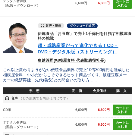
デジタル音声版
カートに
6,600円
6,600円
入れる
（配信＋ダウンロード）
音声・動画
ダウンロード対応
伝統食品「お豆腐」で売上1千億円を目指す相模屋食
料の挑戦
超・成熟産業だって進化できる！CD・
DVD・デジタル版（ストリーミング）
鳥越淳司(相模屋食料 代表取締役社長)
これ以上変わりようがない伝統食品業界で売上10倍300億円を達成した
相模屋食料―中小だからこそできるヒット商品づくり、破綻豆腐メー
カーの救済再建、先代(義父)との間合いの取り方… ...
形 態
定 価
会員価格
購 入
headset
音声
（どの形態でも内容は同じです）
カートに
CD版
6,600円
6,600円
入れる
デジタル音声版
カートに
6,600円
6,600円
入れる
（配信＋ダウンロード）