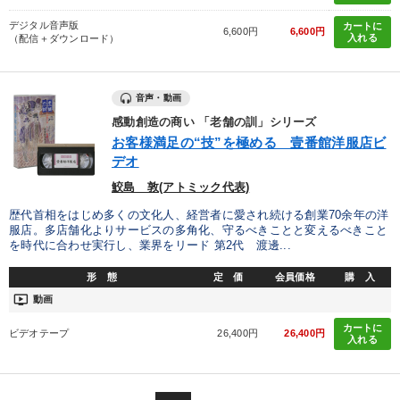
デジタル音声版
カートに
6,600円
6,600円
入れる
（配信＋ダウンロード）
音声・動画
感動創造の商い 「老舗の訓」シリーズ
お客様満足の“技”を極める 壹番館洋服店ビ
デオ
鮫島 敦(アトミック代表)
歴代首相をはじめ多くの文化人、経営者に愛され続ける創業70余年の洋
服店。多店舗化よりサービスの多角化、守るべきことと変えるべきこと
を時代に合わせ実行し、業界をリード 第2代 渡邊...
形 態
定 価
会員価格
購 入
ondemand_video
動画
カートに
ビデオテープ
26,400円
26,400円
入れる