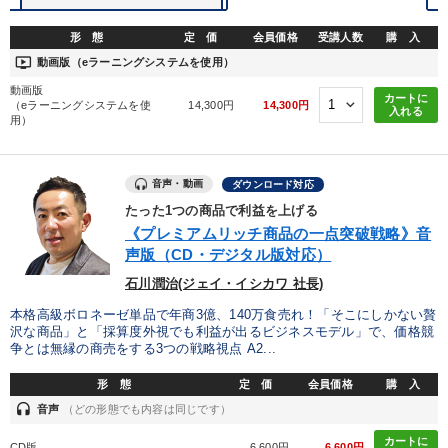
形 態
定 価
会員価格
受講人数
購 入
ondemand_video
動画版（eラーニングシステムを使用）
動画版
カートに
（eラーニングシステムを使
14,300円
14,300円
入れる
用）
音声・動画
ダウンロード対応
たった1つの商品で利益を上げる
《プレミアムリッチ商品の一点突破戦略》音
声版（CD・デジタル版対応）
石川潤治(ジェイ・イシカワ 社長)
本格高級ボロネーゼ単品で年商3億、140万食売れ！「そこにしかない贅
沢な商品」と「採算度外視でも利益が出るビジネスモデル」で、価格競
争とは無縁の商売をする3つの戦略視点 A2...
形 態
定 価
会員価格
購 入
headset
音声
（どの形態でも内容は同じです）
カートに
CD版
6,600円
6,600円