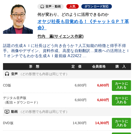
音声・動画
人気
ダウンロード対応
何が変わり、どのように活用できるのか
オヤジ社長も目覚める！《チャットＧＰＴ革
命》
竹内 薫(サイエンス作家)
話題の生成ＡＩに社長はどう向き合うか？人工知能の特徴と得手不得
手。画像やデザイン、資料作成、高度な自動翻訳…業務への活用法とＩ
Ｔオンチでもわかる生成ＡＩ最前線 A22422 ...
形 態
定 価
会員価格
購 入
headset
音声
（どの形態でも内容は同じです）
カートに
CD版
6,600円
6,600円
入れる
デジタル音声版
カートに
6,600円
6,600円
入れる
（配信＋ダウンロード）
ondemand_video
動画
（どの形態でも内容は同じです）
カートに
DVD版
14,300円
14,300円
入れる