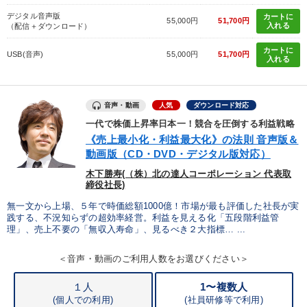
デジタル音声版
カートに
55,000円
51,700円
入れる
（配信＋ダウンロード）
カートに
USB(音声)
55,000円
51,700円
入れる
音声・動画
人気
ダウンロード対応
一代で株価上昇率日本一！競合を圧倒する利益戦略
《売上最小化・利益最大化》の法則 音声版＆
動画版（CD・DVD・デジタル版対応）
木下勝寿(（株）北の達人コーポレーション 代表取
締役社長)
無一文から上場、５年で時価総額1000億！市場が最も評価した社長が実
践する、不況知らずの超効率経営。利益を見える化「五段階利益管
理」、売上不要の「無収入寿命」、見るべき２大指標… ...
＜音声・動画のご利用人数をお選びください＞
１人
1〜複数人
(個人での利用)
(
社員研修等で利用)