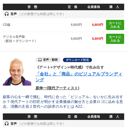
形 態
定 価
会員価格
購 入
headset
音声
（どの形態でも内容は同じです）
カートに
CD版
6,600円
6,600円
入れる
デジタル音声版
カートに
6,600円
6,600円
入れる
（配信＋ダウンロード）
音声・動画
ダウンロード対応
《アート×デザイン×時代感》で生み出す
「会社」と「商品」のビジュアルブランディ
ング
原伸一(現代アーティスト)
顧客の心を一瞬で掴む、時代に合った「ビジュアル」をいかに生み出す
か？現代アートの巨匠が明かす企業価値の魅せ方と企業ロゴに込める意
志、消費の主役Ｚ世代への訴求のカギとは A22...
形 態
定 価
会員価格
購 入
headset
音声
（どの形態でも内容は同じです）