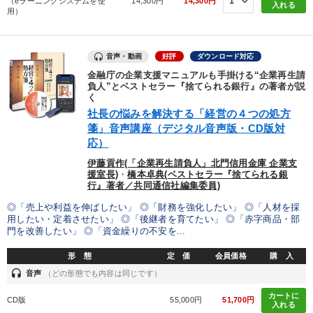
（eラーニングシステムを使
14,300円
14,300円
入れる
用）
音声・動画
好評
ダウンロード対応
金融庁の企業支援マニュアルも手掛ける“企業再生請
負人”とベストセラー『捨てられる銀行』の著者が説
く
社長の悩みを解決する「経営の４つの処方
箋」音声講座（デジタル音声版・CD版対
応）
伊藤貢作(「企業再生請負人」北門信用金庫 企業支
援室長)
・
橋本卓典(ベストセラー『捨てられる銀
行』著者／共同通信社編集委員)
◎「売上や利益を伸ばしたい」 ◎「財務を強化したい」 ◎「人材を採
用したい・定着させたい」 ◎「後継者を育てたい」 ◎「赤字商品・部
門を改善したい」 ◎「資金繰りの不安を...
形 態
定 価
会員価格
購 入
headset
音声
（どの形態でも内容は同じです）
カートに
CD版
55,000円
51,700円
入れる