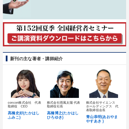
新刊の主な著者・講師紹介
concon株式会社 代表
株式会社雨風太陽 代表
株式会社サイエンス
髙
取締役 CEO
取締役社長
ホールディングス 代
村
表取締役会長
髙橋史好(たかはし
高橋博之(たかはし
し
青山恭明(あおやま
ふみこ)
ひろゆき)
やすあき )