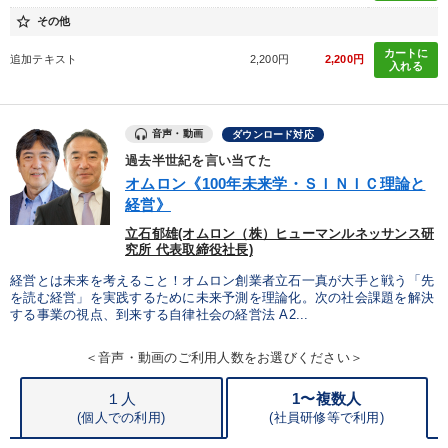
star_border
その他
カートに
追加テキスト
2,200円
2,200円
入れる
音声・動画
ダウンロード対応
過去半世紀を言い当てた
オムロン《100年未来学・ＳＩＮＩＣ理論と
経営》
立石郁雄(オムロン（株）ヒューマンルネッサンス研
究所 代表取締役社長)
経営とは未来を考えること！オムロン創業者立石一真が大手と戦う「先
を読む経営」を実践するために未来予測を理論化。次の社会課題を解決
する事業の視点、到来する自律社会の経営法 A2...
＜音声・動画のご利用人数をお選びください＞
１人
1〜複数人
(個人での利用)
(
社員研修等で利用)