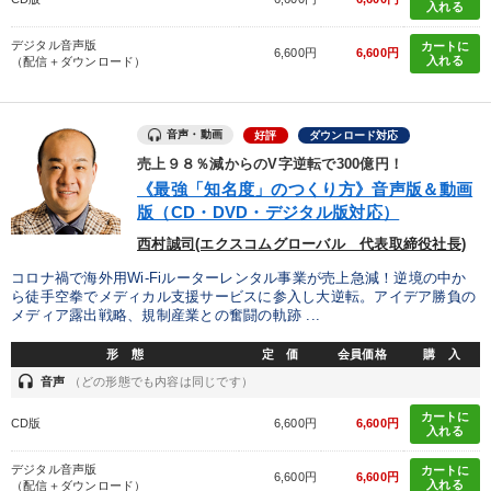
入れる
デジタル音声版
カートに
6,600円
6,600円
入れる
（配信＋ダウンロード）
音声・動画
好評
ダウンロード対応
売上９８％減からのV字逆転で300億円！
《最強「知名度」のつくり方》音声版＆動画
版（CD・DVD・デジタル版対応）
西村誠司(エクスコムグローバル 代表取締役社長)
コロナ禍で海外用Wi-Fiルーターレンタル事業が売上急減！逆境の中か
ら徒手空拳でメディカル支援サービスに参入し大逆転。アイデア勝負の
メディア露出戦略、規制産業との奮闘の軌跡 ...
形 態
定 価
会員価格
購 入
headset
音声
（どの形態でも内容は同じです）
カートに
CD版
6,600円
6,600円
入れる
デジタル音声版
カートに
6,600円
6,600円
入れる
（配信＋ダウンロード）