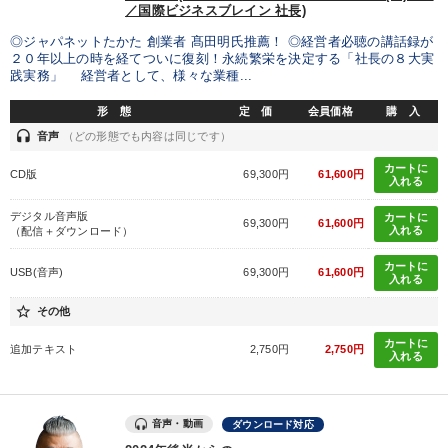
／国際ビジネスブレイン 社長)
すべての音声・動画（全2077タイトル）からお探しいただけます
◎ジャパネットたかた 創業者 髙田明氏推薦！ ◎経営者必聴の講話録が
２０年以上の時を経てついに復刻！永続繁栄を決定する「社長の８大実
タグ・キーワード
践実務」 経営者として、様々な業種...
形 態
定 価
会員価格
購 入
テレビ・ネットで話題
M&A
中小企業
一倉定
headset
音声
（どの形態でも内容は同じです）
カートに
SDGs
女性経営者
インフレ対策・値上げ
CD版
69,300円
61,600円
入れる
リーダーシップ
聞き手・作間信司
IT・デジタル活用
デジタル音声版
カートに
69,300円
61,600円
入れる
（配信＋ダウンロード）
インバウンド
対談・座談会
海外の成功事例
カートに
USB(音声)
69,300円
61,600円
入れる
サービス
話し方
DX
マーケティング
金融
star_border
その他
カートに
松下幸之助
商品開発
教育
ドラッカー
推薦
追加テキスト
2,750円
2,750円
入れる
SNS活用
音声・動画
ダウンロード対応
※「更新」を押すと「タグ・キーワード」を更新いただけます。