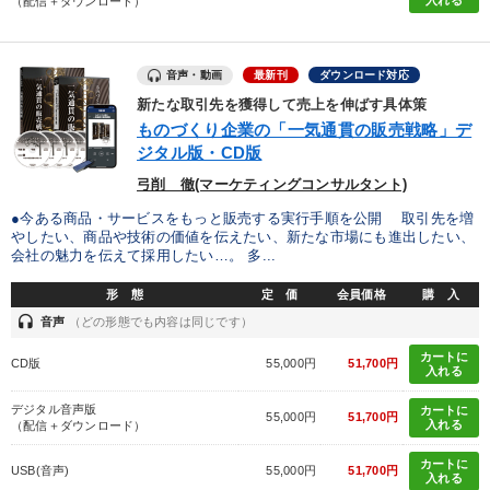
入れる
（配信＋ダウンロード）
音声・動画
最新刊
ダウンロード対応
新たな取引先を獲得して売上を伸ばす具体策
ものづくり企業の「一気通貫の販売戦略」デ
ジタル版・CD版
弓削 徹(マーケティングコンサルタント)
●今ある商品・サービスをもっと販売する実行手順を公開 取引先を増
やしたい、商品や技術の価値を伝えたい、新たな市場にも進出したい、
会社の魅力を伝えて採用したい…。 多...
形 態
定 価
会員価格
購 入
headset
音声
（どの形態でも内容は同じです）
カートに
CD版
55,000円
51,700円
入れる
デジタル音声版
カートに
55,000円
51,700円
入れる
（配信＋ダウンロード）
カートに
USB(音声)
55,000円
51,700円
入れる