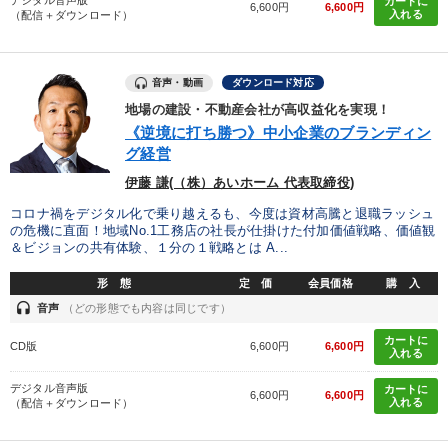
デジタル音声版
カートに
6,600円
6,600円
入れる
（配信＋ダウンロード）
音声・動画
ダウンロード対応
地場の建設・不動産会社が高収益化を実現！
《逆境に打ち勝つ》中小企業のブランディン
グ経営
伊藤 謙(（株）あいホーム 代表取締役)
コロナ禍をデジタル化で乗り越えるも、今度は資材高騰と退職ラッシュ
の危機に直面！地域No.1工務店の社長が仕掛けた付加価値戦略、価値観
＆ビジョンの共有体験、１分の１戦略とは A...
形 態
定 価
会員価格
購 入
headset
音声
（どの形態でも内容は同じです）
カートに
CD版
6,600円
6,600円
入れる
デジタル音声版
カートに
6,600円
6,600円
入れる
（配信＋ダウンロード）