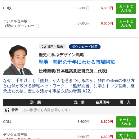
カートに
CD版
6,600円
6,600円
入れる
デジタル音声版
カートに
6,600円
6,600円
入れる
（配信＋ダウンロード）
音声・動画
ダウンロード対応
歴史に学ぶデザイン戦略
聖地・熊野の千年にわたる市場開拓
松﨑照明(日本建築意匠研究所 代表)
なぜ、千年以上も「熊野」が人を惹きつけるのか。独自の価値の作り方
と山伏が広げる情報ネットワーク、「熊野別当」に学ぶトップ営業、継
承成功の掟…歴史を活かす事業永続の智慧 A22...
形 態
定 価
会員価格
購 入
headset
音声
（どの形態でも内容は同じです）
カートに
CD版
6,600円
6,600円
入れる
デジタル音声版
カートに
6,600円
6,600円