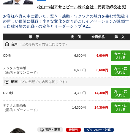
業種
松山一雄(アサヒビール株式会社 代表取締役社長)
お客様を真ん中に置いた、驚き・感動・ワクワクの魅力を生む常識破り
の新しい価値に挑戦！小さな変化を次々起こしイノベーションが連鎖す
製造業
卸売・小売・飲食業
建設・不動産業
る自律分散の組織への変革とリーダーシップ A2...
IT・サービス・金融業
コンサルタント
専門家
形 態
定 価
会員価格
購 入
headset
音声
（どの形態でも内容は同じです）
キーワード
カートに
CD版
6,600円
6,600円
入れる
デジタル音声版
カートに
6,600円
6,600円
健康・ウェルビーイング
金融
創業者
コロナ禍対策
入れる
（配信＋ダウンロード）
ondemand_video
動画
（どの形態でも内容は同じです）
通販
採用
カートに
DVD版
14,300円
14,300円
入れる
※「更新」を押すと「テーマ」「キーワード」を更新いただけます。
デジタル動画版
カートに
14,300円
14,300円
入れる
（配信＋ダウンロード）
経営音声・動画を探す
ondemand_video
refresh
更新する
全国経営者セミナー収録物以外の経営教材（全762タイトル）からお探
音声・動画
最新刊
ダウンロード対応
しいただけます