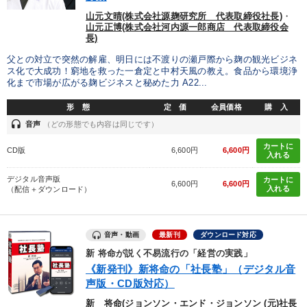
山元文晴(株式会社源麹研究所 代表取締役社長)
・
目的別
山元正博(株式会社河内源一郎商店 代表取締役会
長)
財務・数字力の向上
新事業・新商品づくり
父との対立で突然の解雇、明日には不渡りの瀬戸際から麹の観光ビジネ
ス化で大成功！窮地を救った一倉定と中村天風の教え。食品から環境浄
化まで市場が広がる麹ビジネスと秘めた力 A22...
経営を改善したい
財務・数字力の向上
形 態
定 価
会員価格
購 入
社員研修を行いたい
経営体系を学びたい
headset
音声
（どの形態でも内容は同じです）
カートに
CD版
6,600円
6,600円
入れる
キーワード
デジタル音声版
カートに
6,600円
6,600円
入れる
（配信＋ダウンロード）
経営計画
インバウンド
運勢・先見
営業力強化
広報・PR
モチベーション
音声・動画
最新刊
ダウンロード対応
新 将命が説く不易流行の「経営の実践」
※「更新」を押すと「カテゴリー」「目的別」「キーワード」を更新いただけます。
《新発刊》新将命の「社長塾」（デジタル音
声版・CD版対応）
タグから探す
local_offer
refresh
更新する
新 将命(ジョンソン・エンド・ジョンソン (元)社長