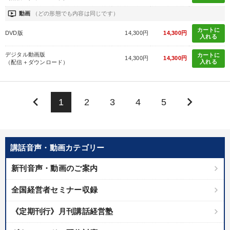
ondemand_video
動画
（どの形態でも内容は同じです）
カートに
DVD版
14,300円
14,300円
入れる
デジタル動画版
カートに
14,300円
14,300円
入れる
（配信＋ダウンロード）
keyboard_arrow_left
keyboard_arrow_right
1
2
3
4
5
講話音声・動画カテゴリー
新刊音声・動画のご案内
全国経営者セミナー収録
《定期刊行》月刊講話経営塾