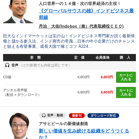
優秀各社の智恵と戦略
事業家のロマンと経営
人口世界一の１４億・次の世界経済の主役！
《グローバルサウスの雄》インドビジネス最
若手異才経営者の発想
専門家のアドバイス
前線
丹治 大佑(Indobox（株）代表取締役ＣＥＯ)
リーダーの器量を学ぶ
巨大なインドマーケットは宝の山！インドビジネス専門家が説く最新情
報と儲かる参入法、インド商売の常識…日本の中小企業だけのチャンス
と狙える有望事業、成長大国で稼ぐコツ A224...
テーマ
形 態
定 価
会員価格
購 入
headset
音声
（どの形態でも内容は同じです）
大竹愼一書籍
「儲けの本質」を突く
カートに
CD版
6,600円
6,600円
入れる
2026年夏季全国経営者セミナー収録講演ＣＤ・講演ＤＶＤ・デジ
タル版（音声／動画ストリーミング・ダウンロード）
デジタル音声版
カートに
6,600円
6,600円
入れる
（配信＋ダウンロード）
2026年春季全国経営者セミナー収録講演ＣＤ・講演ＤＶＤ・デジ
タル版（音声／動画ストリーミング・ダウンロード）
経営者のための《音声・動画で学ぶ》講演シリーズ
音声・動画
最新刊
ダウンロード対応
アサヒビールの新価値創造
仕事のスキルと人間力を高める知恵を身につける
新しい価値を生み続ける組織をどうつくる
か？