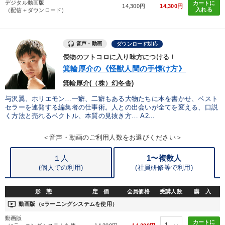
デジタル動画版
カートに
14,300円
14,300円
入れる
（配信＋ダウンロード）
音声・動画
ダウンロード対応
傑物のフトコロに入り味方につける！
箕輪厚介の《怪獣人間の手懐け方》
箕輪厚介(（株）幻冬舎)
与沢翼、ホリエモン…一癖、二癖もある大物たちに本を書かせ、ベスト
セラーを連発する編集者の仕事術。人との出会いが全てを変える、口説
く方法と売れるベクトル、本質の見抜き方… A2...
＜音声・動画のご利用人数をお選びください＞
１人
1〜複数人
(個人での利用)
(
社員研修等で利用)
形 態
定 価
会員価格
受講人数
購 入
ondemand_video
動画版（eラーニングシステムを使用）
動画版
カートに