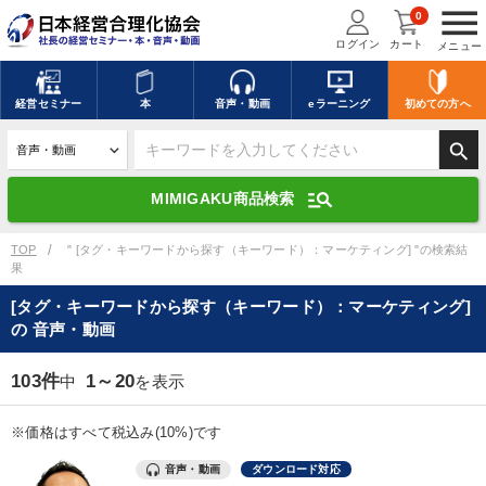
menu
0
ログイン
カート
メニュー
キーワードを入力して探す
edit
経営
セミナー
本
音声・動画
eラーニング
初めての方
へ
search
デジタル版対応のみ検索結果に表示する
manage_search
MIMIGAKU商品検索
search
上記の条件で検索
TOP
" [タグ・キーワードから探す（キーワード）：マーケティング] "の検索結
果
[タグ・キーワードから探す（キーワード）：マーケティング]
講演収録物を探す
mic
refresh
の 音声・動画
更新する
全国経営者セミナー講演収録物（全1315タイトル）からお探しいただけ
103件
1～20
中
を表示
ます
※価格はすべて税込み(10%)です
カテゴリー
音声・動画
ダウンロード対応