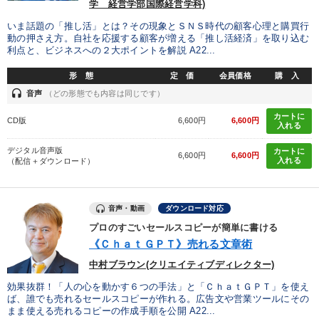
学 経営学部国際経営学科)
いま話題の「推し活」とは？その現象とＳＮＳ時代の顧客心理と購買行
動の押さえ方。自社を応援する顧客が増える「推し活経済」を取り込む
利点と、ビジネスへの２大ポイントを解説 A22...
形 態
定 価
会員価格
購 入
headset
音声
（どの形態でも内容は同じです）
カートに
CD版
6,600円
6,600円
入れる
デジタル音声版
カートに
6,600円
6,600円
入れる
（配信＋ダウンロード）
音声・動画
ダウンロード対応
プロのすごいセールスコピーが簡単に書ける
《ＣｈａｔＧＰＴ》売れる文章術
中村ブラウン(クリエイティブディレクター)
効果抜群！「人の心を動かす６つの手法」と「ＣｈａｔＧＰＴ」を使え
ば、誰でも売れるセールスコピーが作れる。広告文や営業ツールにその
まま使える売れるコピーの作成手順を公開 A22...