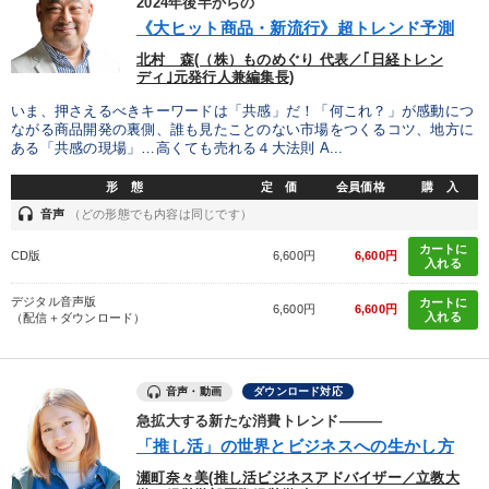
2024年後半からの
《大ヒット商品・新流行》超トレンド予測
北村 森(（株）ものめぐり 代表／｢日経トレン
ディ｣元発行人兼編集長)
いま、押さえるべきキーワードは「共感」だ！「何これ？」が感動につ
ながる商品開発の裏側、誰も見たことのない市場をつくるコツ、地方に
ある「共感の現場」…高くても売れる４大法則 A...
形 態
定 価
会員価格
購 入
headset
音声
（どの形態でも内容は同じです）
カートに
CD版
6,600円
6,600円
入れる
デジタル音声版
カートに
6,600円
6,600円
入れる
（配信＋ダウンロード）
音声・動画
ダウンロード対応
急拡大する新たな消費トレンド―――
「推し活」の世界とビジネスへの生かし方
瀬町奈々美(推し活ビジネスアドバイザー／立教大