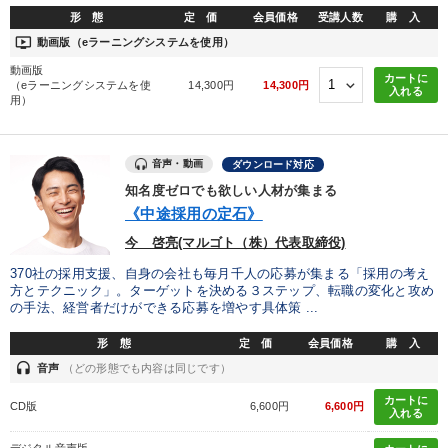
形 態
定 価
会員価格
受講人数
購 入
ondemand_video
動画版（eラーニングシステムを使用）
動画版
カートに
（eラーニングシステムを使
14,300円
14,300円
入れる
用）
音声・動画
ダウンロード対応
知名度ゼロでも欲しい人材が集まる
《中途採用の定石》
今 啓亮(マルゴト（株）代表取締役)
370社の採用支援、自身の会社も毎月千人の応募が集まる「採用の考え
方とテクニック」。ターゲットを決める３ステップ、転職の変化と攻め
の手法、経営者だけができる応募を増やす具体策 ...
形 態
定 価
会員価格
購 入
headset
音声
（どの形態でも内容は同じです）
カートに
CD版
6,600円
6,600円
入れる