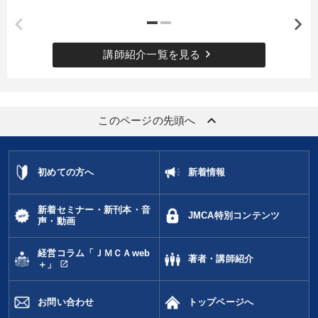
keyboard_arrow_right
講師紹介一覧を見る
keyboard_arrow_up
このページの先頭へ
初めての方へ
新着情報
新着セミナー・新刊本・音
JMCA特別コンテンツ
声・動画
経営コラム「ＪＭＣＡweb
著者・講師紹介
open_in_new
＋」
お問い合わせ
トップページへ