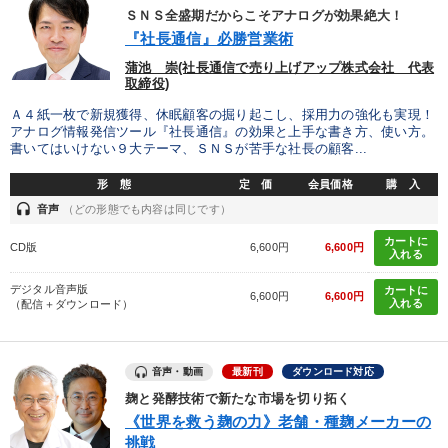
ＳＮＳ全盛期だからこそアナログが効果絶大！
『社長通信』必勝営業術
カテゴリー
蒲池 崇(社長通信で売り上げアップ株式会社 代表
取締役)
改善・生産性向上
音声と動画で学ぶ
Ａ４紙一枚で新規獲得、休眠顧客の掘り起こし、採用力の強化も実現！
アナログ情報発信ツール『社長通信』の効果と上手な書き方、使い方。
2025年夏季全国経営者セミナー収録講演ＣＤ・講演ＤＶＤ・デジ
書いてはいけない９大テーマ、ＳＮＳが苦手な社長の顧客...
タル版（音声／動画ストリーミング・ダウンロード）
形 態
定 価
会員価格
購 入
数字・税務・決算書
【4月】音声・映像
headset
音声
（どの形態でも内容は同じです）
成功哲学・人間学
【5月】音声・映像
カートに
CD版
6,600円
6,600円
入れる
後継社長・アトツギ
会社のパフォーマンスを高める講話
デジタル音声版
カートに
6,600円
6,600円
入れる
（配信＋ダウンロード）
最新技術・トレンド
仕事のスキルと人間力を高める知恵を身につける
音声・動画
最新刊
ダウンロード対応
麹と発酵技術で新たな市場を切り拓く
最新刊・戦略参謀ChatGPT実戦法と中小企業のDXと講話ご案内
《世界を救う麹の力》老舗・種麹メーカーの
挑戦