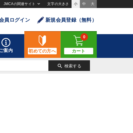
JMCAの関連サイト
文字の大きさ
小
中
大
会員ログイン
新規会員登録（無料）
0
ご案内
初めての方へ
カート
search
検索する