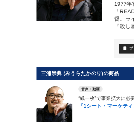
197
「RE
督。ラ
『殺し
bookmark
ブ
三浦崇典 (みうらたかのり)の商品
音声・動画
“紙一枚”で事業拡大に必
『1シート・マーケティ