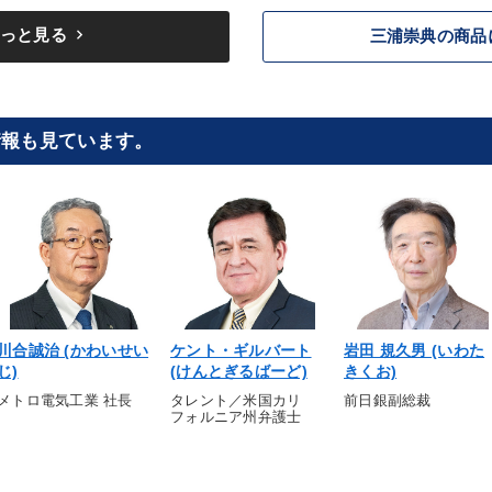
keyboard_arrow_right
っと見る
三浦崇典の商品
情報も見ています。
川合誠治 (かわいせい
ケント・ギルバート
岩田 規久男 (いわた
じ)
(けんとぎるばーど)
きくお)
メトロ電気工業 社長
タレント／米国カリ
前日銀副総裁
フォルニア州弁護士