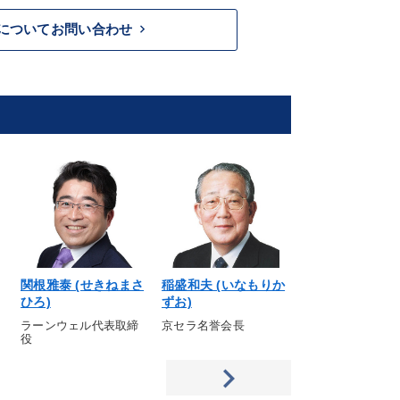
keyboard_arrow_right
についてお問い合わせ
関根雅泰 (せきねまさ
稲盛和夫 (いなもりか
宮尾 健 (みやお
ひろ)
ずお)
し)
ラーンウェル代表取締
京セラ名誉会長
カノラマジャパン
役
取締役