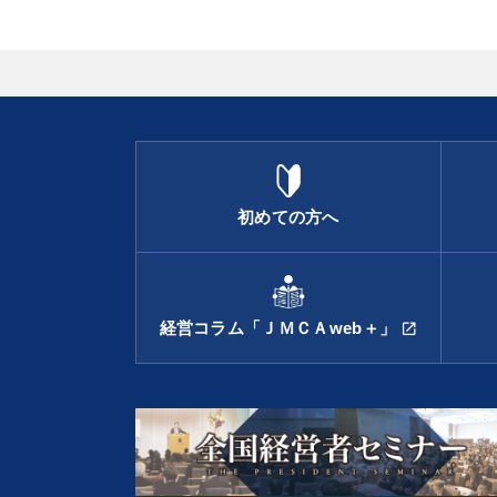
初めての方へ
経営コラム「ＪＭＣＡweb＋」
open_in_new