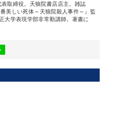
代表取締役。天狼院書店店主。雑誌
で一番美しい死体～天狼院殺人事件～』監
大正大学表現学部非常勤講師。著書に
』
る