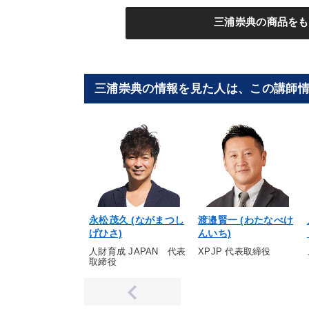
三浦崇典の商品をも
三浦崇典の情報を見た人は、この講師
永松茂久 (ながまつし
渡邉賢一 (わたなべけ
げひさ)
んいち)
人財育成 JAPAN 代表
XPJP 代表取締役
取締役