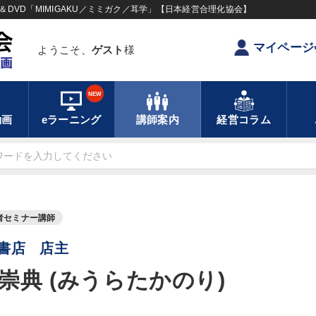
DVD「MIMIGAKU／ミミガク／耳学」【日本経営合理化協会】
マイページ
ようこそ、
ゲスト
様
NEW
動画
eラーニング
講師案内
経営コラム
者セミナー講師
書店 店主
崇典 (みうらたかのり)