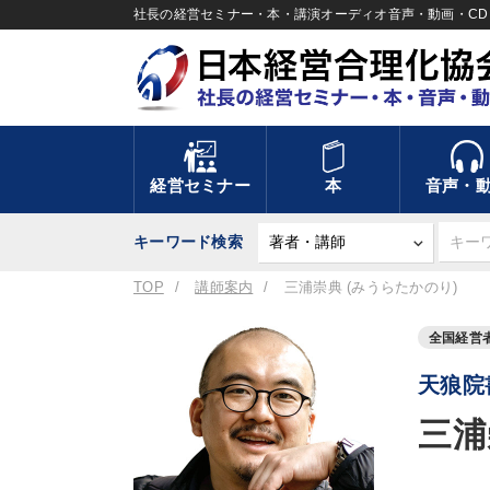
社長の経営セミナー・本・講演オーディオ音声・動画・CD＆
経営セミナー
本
音声・
キーワード検索
TOP
講師案内
三浦崇典 (みうらたかのり)
全国経営
天狼院
三浦