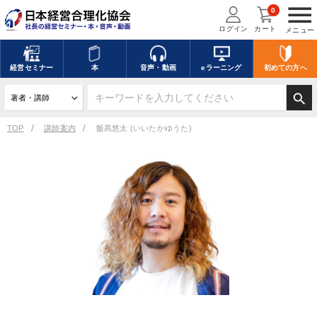
menu
0
ログイン
カート
メニュー
経営
セミナー
本
音声・動画
eラーニング
初めての方
へ
search
TOP
講師案内
飯髙悠太 (いいたかゆうた)