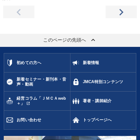
keyboard_arrow_up
このページの先頭へ
初めての方へ
新着情報
新着セミナー・新刊本・音
JMCA特別コンテンツ
声・動画
経営コラム「ＪＭＣＡweb
著者・講師紹介
open_in_new
＋」
お問い合わせ
トップページへ