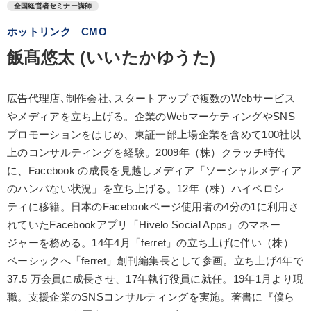
全国経営者セミナー講師
ホットリンク CMO
飯髙悠太 (いいたかゆうた)
広告代理店､制作会社､スタートアップで複数のWebサービス
やメディアを立ち上げる。企業のWebマーケティングやSNS
プロモーションをはじめ、東証一部上場企業を含めて100社以
上のコンサルティングを経験。2009年（株）クラッチ時代
に、Facebook の成長を見越しメディア「ソーシャルメディア
のハンパない状況」を立ち上げる。12年（株）ハイベロシ
ティに移籍。日本のFacebookページ使用者の4分の1に利用さ
れていたFacebookアプリ「Hivelo Social Apps」のマネー
ジャーを務める。14年4月「ferret」の立ち上げに伴い（株）
ベーシックへ「ferret」創刊編集長として参画。立ち上げ4年で
37.5 万会員に成長させ、17年執行役員に就任。19年1月より現
職。支援企業のSNSコンサルティングを実施。著書に『僕ら