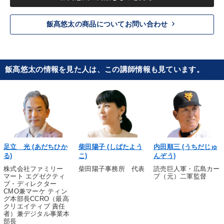
keyboard_arrow_right
飯髙悠太の商品についてお問い合わせ
飯髙悠太の情報を見た人は、この講師情報も見ています。
足立 光 (あだちひか
柴田陽子 (しばたよう
内田順三 (うちだじゅ
る)
こ)
んぞう)
株式会社ファミリー
柴田陽子事務所 代表
読売巨人軍・広島カー
マート エグゼクティ
プ（元）二軍監督
ブ・ディレクター
CMO兼マーケ ティン
グ本部長CCRO（最高
クリエイティブ 責任
者）兼デジタル事業本
部長