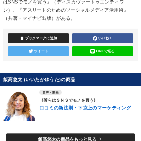
はSNSでモノを買う』（ディスカヴァートゥエンティワ
ン）、『アスリートのためのソーシャルメディア活用術』
（共著・マイナビ出版）がある。
bookmark
ブックマークに追加
いいね！
ツイート
LINEで送る
飯髙悠太 (いいたかゆうた)の商品
音声・動画
《僕らはＳＮＳでモノを買う》
口コミの新法則・下克上のマーケティング
keyboard_arrow_right
飯髙悠太の商品をもっと見る