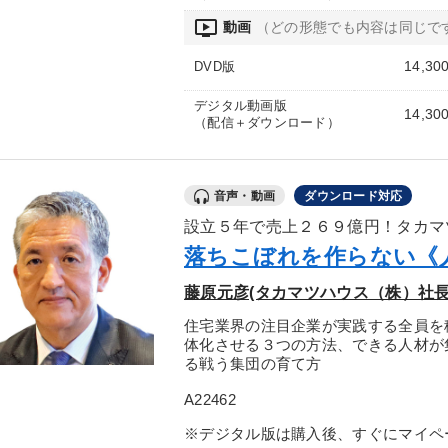
ondemand_video
動画
（どの形態でも内容は同じで
14,30
DVD版
デジタル動画版
14,30
（配信＋ダウンロード）
音声・動画
ダウンロード対応
設立５年で売上２６９億円！タカマ
落ちこぼれを作らない《
藤原元彦(タカマツハウス（株）社長
住宅業界の注目企業が実践する全員を
体化させる３つの方法、できる人材が
る戦う集団の育て方
A22462
※デジタル版は購入後、すぐにマイペ