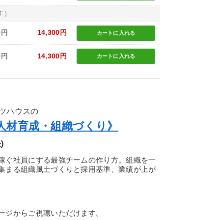
す）
0円
14,300円
カートに
入れる
0円
14,300円
カートに
入れる
ツハウスの
人材育成・組織づくり》
)
稼ぐ社員にする最強チームの作り方。組織を一
集まる組織風土づくりと採用基準、業績が上が
ージからご視聴いただけます。