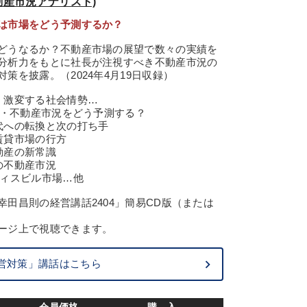
動産市況アナリスト)
は市場をどう予測するか？
どうなるか？不動産市場の展望で数々の実績を
分析力をもとに社長が注視すべき不動産市況の
策を披露。（2024年4月19日収録）
、激変する社会情勢…
宅・不動産市況をどう予測する？
代への転換と次の打ち手
賃貸市場の行方
動産の新常識
の不動産市況
フィスビル市場…他
田昌則の経営講話2404」簡易CD版（または
ージ上で視聴できます。
営対策」講話はこちら