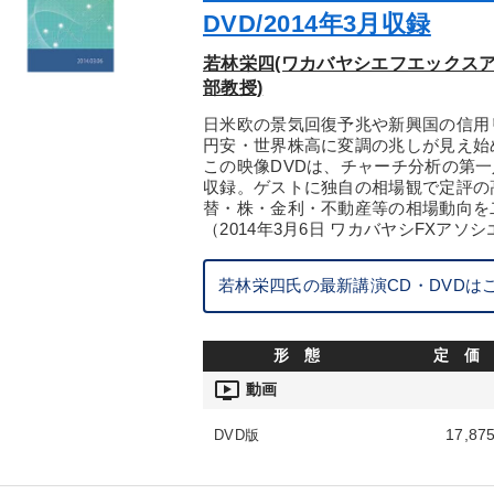
DVD/2014年3月収録
若林栄四(ワカバヤシエフエックスア
部教授)
日米欧の景気回復予兆や新興国の信用
円安・世界株高に変調の兆しが見え始
この映像DVDは、チャーチ分析の第
収録。ゲストに独自の相場観で定評の
替・株・金利・不動産等の相場動向を
（2014年3月6日 ワカバヤシFXア
若林栄四氏の最新講演CD・DVDは
形 態
定 価
ondemand_video
動画
17,87
DVD版