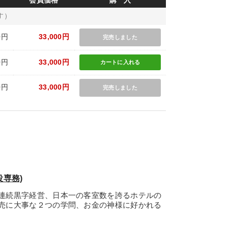
会員価格
購 入
す）
0円
33,000円
完売しました
0円
33,000円
カートに
入れる
0円
33,000円
完売しました
役専務)
連続黒字経営、日本一の客室数を誇るホテルの
売に大事な２つの学問、お金の神様に好かれる