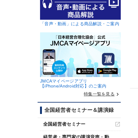
「音声・動画」による商品解説・ご案内
JMCAマイページアプリ
【iPhone/Android対応】のご案内
keyboard_arrow_right
特集一覧を見る
全国経営者セミナー＆講演録
全国経営者セミナー
経営者・専門家の講演音声・動