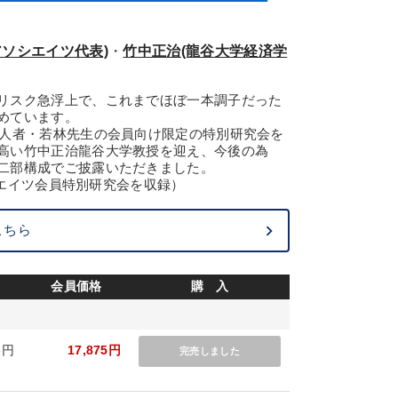
ソシエイツ代表)
・
竹中正治(龍谷大学経済学
リスク急浮上で、これまでほぼ一本調子だった
めています。
一人者・若林先生の会員向け限定の特別研究会を
高い竹中正治龍谷大学教授を迎え、今後の為
二部構成でご披露いただきました。
ソシエイツ会員特別研究会を収録）
こちら
会員価格
購 入
5円
17,875円
完売しました