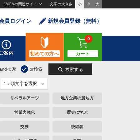
JMCAの関連サイト
文字の大きさ
小
中
大
会員ログイン
新規会員登録（無料）
0
ご案内
初めての方へ
カート
search
and検索
or検索
検索する
リベラルアーツ
地方企業の勝ち方
営業力強化
歴史に学ぶ
交渉
後継者