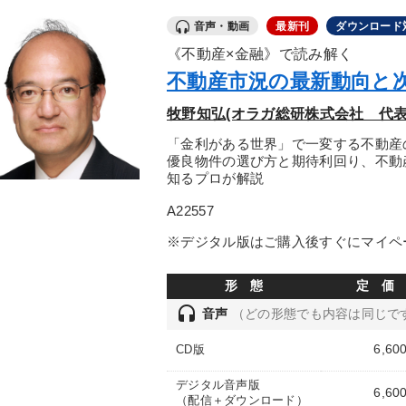
音声・動画
最新刊
ダウンロード
《不動産×金融》で読み解く
不動産市況の最新動向と
牧野知弘(オラガ総研株式会社 代表
「金利がある世界」で一変する不動産
優良物件の選び方と期待利回り、不動
知るプロが解説
A22557
※デジタル版はご購入後すぐにマイペ
形 態
定 価
headset
音声
（どの形態でも内容は同じで
6,60
CD版
デジタル音声版
6,60
（配信＋ダウンロード）