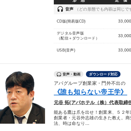
形 態
定 価
headset
音声
（どの形態でも内容は同じで
33,00
CD版(簡易版CD)
デジタル音声版
33,00
（配信＋ダウンロード）
33,00
USB(音声)
音声・動画
ダウンロード対応
アパグループ創業家・門外不出の
《誰も知らない帝王学》
元谷 拓(アパホテル（株）代表取締
能ある鷹は爪を出せ！創業来、５２年
創業者・元谷外志雄の生きた教え。商
法、時は命なり…