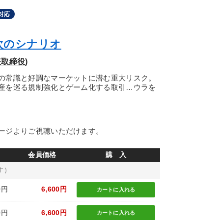
対応
次のシナリオ
取締役)
の常識と好調なマーケットに潜む重大リスク。
産を巡る規制強化とゲーム化する取引…ウラを
ージよりご視聴いただけます。
会員価格
購 入
す）
0円
6,600円
カートに
入れる
0円
6,600円
カートに
入れる