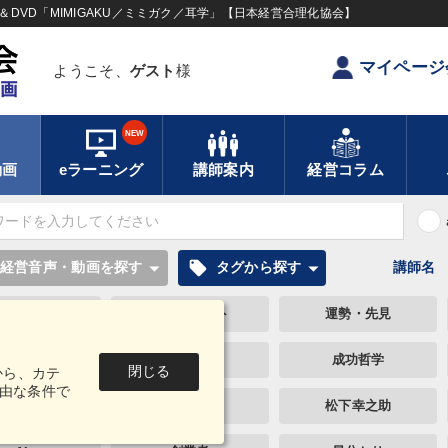
DVD「MIMIGAKU／ミミガク／耳学」【日本経営合理化協会】
マイページ
ようこそ、
ゲスト
様
NEW
動画
eラーニング
講師案内
経営コラム
local_offer
経営音声・動画を探す
タグから探す
講師名
レ対策・値上げ
マネジメント
運勢・先見
社数字を学ぶ
資産運用
成功哲学
閉じる
から、カテ
由な条件で
企業文化
繁盛
松下幸之助