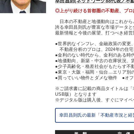
幸田昌則(ネットワーク88代表／不
◎上がり続ける首都圏の不動産、プロ
日本の不動産と地価動向はこれから
誇る幸田昌則氏が豊富な市場データと
最新情報と今後の展望、打つべき経営対
●世界的なインフレ、金融政策の変更
不動産分析のプロは、2024年の住
●金利のない時代から、金利のある時
●地価動向、新築・中古の在庫状況、
●少子高齢化・格差社会がもたらす不
●東京・大阪・福岡・仙台…エリア別
●買っていい物件とダメな物件 ●オ
※ご請求書に記載の商品タイトルは「幸
USB版）となります
※デジタル版は購入後、すぐにマイペ
幸田昌則氏の最新「不動産市況と経