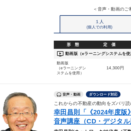
＜音声・動画のご
１人
(個人での利用)
形 態
定 価
ondemand_video
動画版（eラーニングシステムを使
動画版
14,300円
（eラーニングシ
ステムを使用）
音声・動画
ダウンロード対応
これからの不動産の動向をズバリ読
幸田昌則「《2024年度
音声講座（CD・デジタル