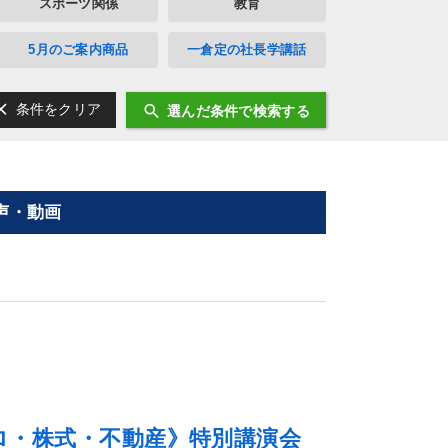
スポーツ関係
教育
5月のご案内商品
一倉定の社長学講話
ear
search
条件をクリア
選んだ条件で検索する
声・動画
ロ・株式・不動産》特別講演会