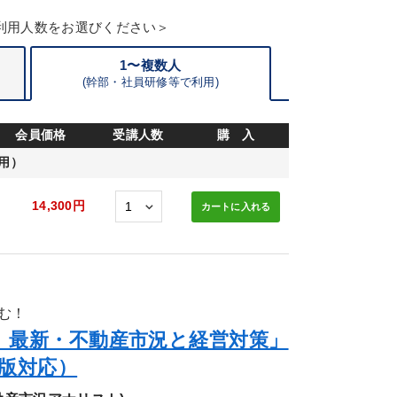
利用人数をお選びください＞
1〜複数人
(
幹部・
社員研修等で利用)
会員価格
受講人数
購 入
用）
14,300円
カートに
入れる
む！
版》最新・不動産市況と経営対策」
版対応）