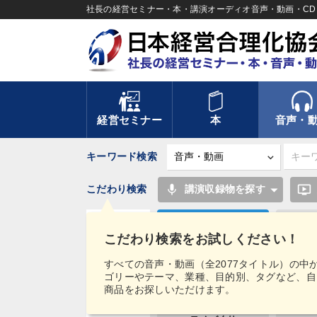
社長の経営セミナー・本・講演オーディオ音声・動画・CD＆
経営セミナー
本
音声・
キーワード検索
mic
ondemand_video
こだわり検索
講演収録物を探す
不動産
インフ
こだわり検索をお試しください！
労務問題・人事対策
会
タグ・
すべての音声・動画（全2077タイトル）の中
キーワード
ゴリーやテーマ、業種、目的別、タグなど、自
通販
商品をお探しいただけます。