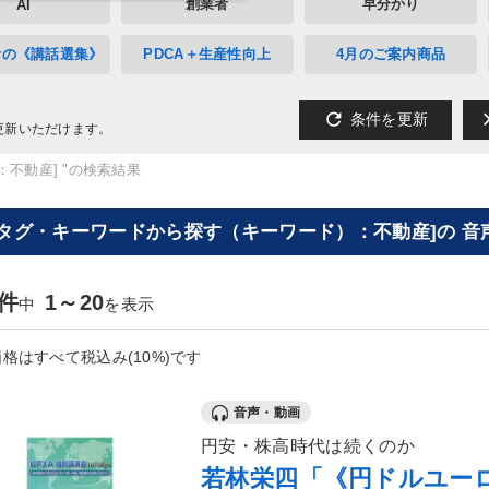
創業者
早分かり
AI
者の《講話選集》
PDCA＋生産性向上
4月のご案内商品
refresh
cl
条件を更新
更新いただけます。
：不動産] "の検索結果
[タグ・キーワードから探す（キーワード）：不動産]の 音
0件
1～20
中
を表示
格はすべて税込み(10%)です
音声・動画
円安・株高時代は続くのか
若林栄四「《円ドルユー