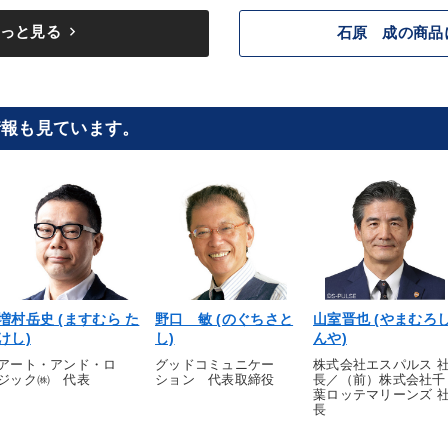
keyboard_arrow_right
っと見る
石原 成の商品
情報も見ています。
増村岳史 (ますむら た
野口 敏 (のぐちさと
山室晋也 (やまむろ
けし)
し)
んや)
アート・アンド・ロ
グッドコミュニケー
株式会社エスパルス 
ジック㈱ 代表
ション 代表取締役
長／（前）株式会社千
葉ロッテマリーンズ 
長