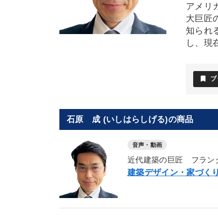
アメリ
大巨匠
知られ
し、現
bookmark
ブ
石原 成 (いしはらしげる)の商品
音声・動画
近代建築の巨匠 フラン
建築デザイン・家づく