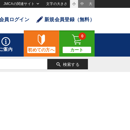
JMCAの関連サイト
文字の大きさ
小
中
大
会員ログイン
新規会員登録（無料）
0
ご案内
初めての方へ
カート
search
検索する