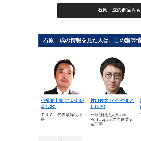
石原 成の商品をも
石原 成の情報を見た人は、この講師
小祝誉士夫 (こいわい
片山俊大 (かたやまと
よしお)
しひろ)
ＴＮＣ 代表取締役社
一般社団法人Space
長
Port Japan 共同創業者
＆理事