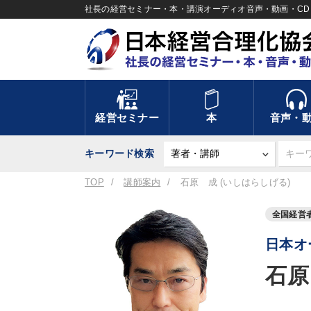
社長の経営セミナー・本・講演オーディオ音声・動画・CD＆
経営セミナー
本
音声・
キーワード検索
TOP
講師案内
石原 成 (いしはらしげる)
全国経営
日本オ
石原