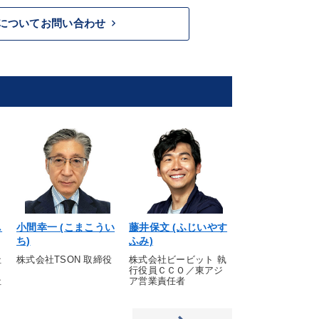
keyboard_arrow_right
についてお問い合わせ
し
小間幸一 (こまこうい
藤井保文 (ふじいやす
神田尚子 (かん
ち)
ふみ)
こ)
社
株式会社TSON 取締役
株式会社ビービット 執
タガヤ 代表取締
行役員ＣＣＯ／東アジ
般社団法人 日本
社
ア営業責任者
協会 代表理事