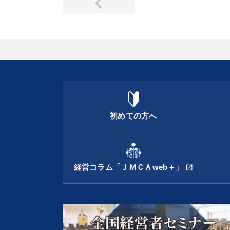
初めての方へ
経営コラム「ＪＭＣＡweb＋」
open_in_new