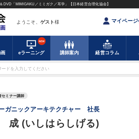
DVD「MIMIGAKU／ミミガク／耳学」【日本経営合理化協会】
マイページ
ようこそ、
ゲスト
様
NEW
動画
eラーニング
講師案内
経営コラム
者セミナー講師
ーガニックアーキテクチャー 社長
 成 (いしはらしげる)