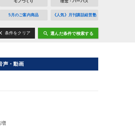
モノづくり
理念・パーパス
5月のご案内商品
《人気》月刊講話経営塾
ear
search
条件をクリア
選んだ条件で検索する
音声・動画
倍増