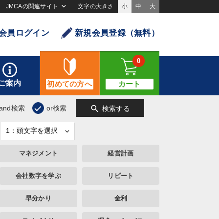
JMCAの関連サイト
文字の大きさ
小
中
大
会員ログイン
新規会員登録（無料）
0
ご案内
初めての方へ
カート
search
and検索
or検索
検索する
マネジメント
経営計画
会社数字を学ぶ
リピート
早分かり
金利