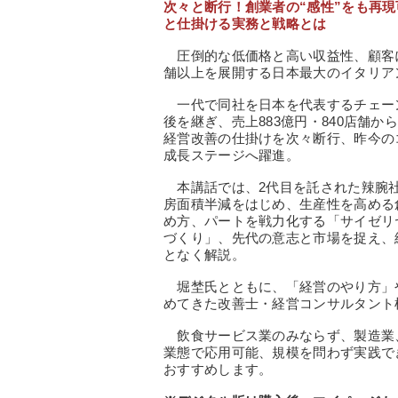
次々と断行！創業者の“感性”をも再現
と仕掛ける実務と戦略とは
圧倒的な低価格と高い収益性、顧客に
舗以上を展開する日本最大のイタリア
一代で同社を日本を代表するチェーン
後を継ぎ、売上883億円・840店舗
経営改善の仕掛けを次々断行、昨今のコ
成長ステージへ躍進。
本講話では、2代目を託された辣腕社
房面積半減をはじめ、生産性を高める
め方、パートを戦力化する「サイゼリ
づくり」、先代の意志と市場を捉え、
となく解説。
堀埜氏とともに、「経営のやり方」
めてきた改善士・経営コンサルタント
飲食サービス業のみならず、製造業
業態で応用可能、規模を問わず実践で
おすすめします。