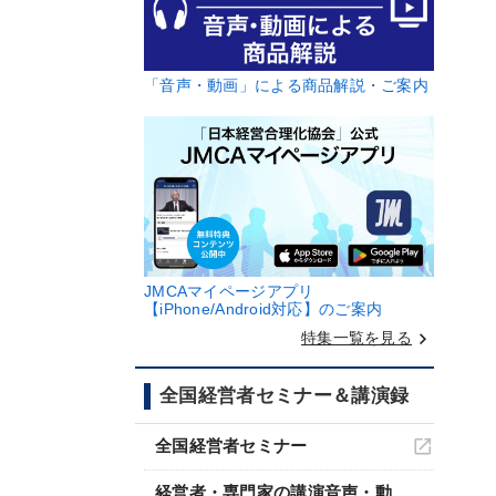
「音声・動画」による商品解説・ご案内
JMCAマイページアプリ
【iPhone/Android対応】のご案内
keyboard_arrow_right
特集一覧を見る
全国経営者セミナー＆講演録
全国経営者セミナー
経営者・専門家の講演音声・動