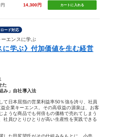
0円
14,300円
カートに
入れる
ンロード対応
キーエンスに学ぶ
スに学ぶ》付加価値を生む経営
ス
せた
組み」自社導入法
て日本屈指の営業利益率50％強を誇り、社員
高収益企業キーエンス。その高収益の源泉は、お客
じような商品でも何倍もの価格で売れてしまう
、社員ひとりひとりが高い生産性を実践できる
躍した田尻望氏がその仕組みをもとに、小売