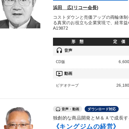
浜田 広(リコー会長)
コストダウンと売価アップの両輪体制
る真実のお役立ち企業実現で、経常益4
A19872
形 態
定 価
headset
音声
6,60
CD版
ondemand_video
動画
26,18
ビデオテープ
音声・動画
ダウンロード対応
独創的な商品開発とＭ＆Ａで成長す
《キングジムの経営》