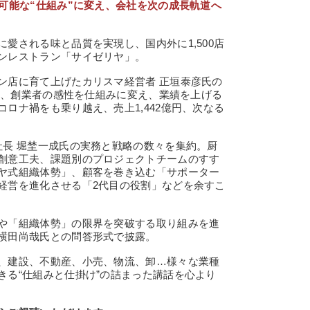
可能な“仕組み”に変え、会社を次の成長軌道へ
愛される味と品質を実現し、国内外に1,500店
ンレストラン「サイゼリヤ」。
店に育て上げたカリスマ経営者 正垣泰彦氏の
から、創業者の感性を仕組みに変え、業績を上げる
ロナ禍をも乗り越え、売上1,442億円、次なる
長 堀埜一成氏の実務と戦略の数々を集約。厨
創意工夫、課題別のプロジェクトチームのすす
ヤ式組織体勢」、顧客を巻き込む「サポーター
経営を進化させる「2代目の役割」などを余すこ
や「組織体勢」の限界を突破する取り組みを進
横田尚哉氏との問答形式で披露。
、建設、不動産、小売、物流、卸…様々な業種
きる“仕組みと仕掛け”の詰まった講話を心より