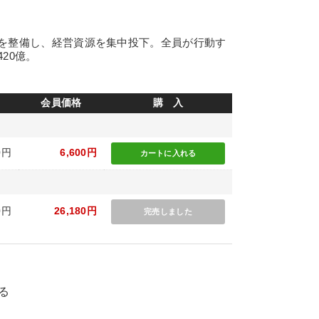
を整備し、経営資源を集中投下。全員が行動す
20億。
会員価格
購 入
0円
6,600円
カートに
入れる
0円
26,180円
完売しました
る