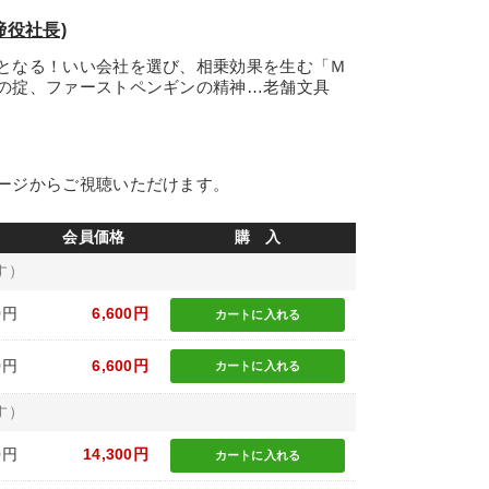
締役社長)
となる！いい会社を選び、相乗効果を生む「Ｍ
の掟、ファーストペンギンの精神…老舗文具
ージからご視聴いただけます。
会員価格
購 入
す）
0円
6,600円
カートに
入れる
0円
6,600円
カートに
入れる
す）
0円
14,300円
カートに
入れる