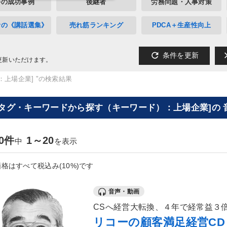
外の成功事例
後継者
労務問題・人事対策
者の《講話選集》
売れ筋ランキング
PDCA＋生産性向上
refresh
cl
条件を更新
更新いただけます。
：上場企業] "の検索結果
[タグ・キーワードから探す（キーワード）：上場企業]の 
20件
1～20
中
を表示
格はすべて税込み(10%)です
音声・動画
CSへ経営大転換、４年で経常益３
リコーの顧客満足経営CD