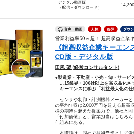
デジタル動画版
14,30
（配信＋ダウンロード）
音声・動画
人気
好評
ダウ
営業利益率50％超！ 超高収益企業
《超高収益企業キーエン
CD版・デジタル版
田尻 望 (経営コンサルタント)
●製造業・不動産・小売・卸・サービ
…15業界・100社以上を高収益化さ
キーエンスに学ぶ「利益最大化の仕
センサや制御・計測機器メーカーとし
の平均年収は2,000万円を超える超
様の期待を超えた提案力で、他社と同
「付加価値」と、営業担当はもちろん
仕組みにある。
本講話は、同社で技術営業として活