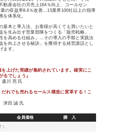
不動産会社の月売上164％向上、コールセン
業の収益率8.6％改善…15業界100社以上の指導
務を体系化。
の基本と導入法、お客様が高くても買いたいと
益を生み出す営業部隊をつくる「販売戦略」、
性を高める仕組み」…その導入の手順と実践法
益を向上させる秘訣」を獲得する経営講話とし
げます。
値を上げた実績が集約されています。確実にこ
がるでしょう』
 森川 亮 氏
！だれでも売れるセールス構造に変革する！こ
津田 誠 氏
会員価格
購 入
す）