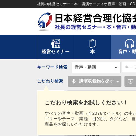
社長の経営セミナー・本・講演オーディオ音声・動画・CD＆
経営セミナー
本
音声・
キーワード検索
mic
ondemand_video
こだわり検索
講演収録物を探す
企業再建
こだわり検索をお試しください！
上場企業
タグ・
すべての音声・動画（全2076タイトル）の中
キーワード
ゴリーやテーマ、業種、目的別、タグなど、自
株式市場
商品をお探しいただけます。