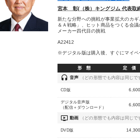
宮本 彰(（株）キングジム 代表取
新たな分野への挑戦が事業拡大のカギ
＆Ａ戦略」、ヒット商品をつくる会議
メーカー四代目の挑戦
A22412
※デジタル版は購入後、すぐにマイペ
形 態
定 価
headset
音声
（どの形態でも内容は同じで
6,60
CD版
デジタル音声版
6,60
（配信＋ダウンロード）
ondemand_video
動画
（どの形態でも内容は同じで
14,30
DVD版