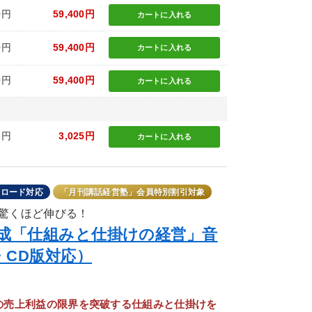
0円
59,400円
カートに
入れる
0円
59,400円
カートに
入れる
0円
59,400円
カートに
入れる
5円
3,025円
カートに
入れる
ンロード対応
「月刊講話経営塾」会員特別割引対象
驚くほど伸びる！
一成「仕組みと仕掛けの経営」音
・CD版対応）
の売上利益の限界を突破する仕組みと仕掛けを