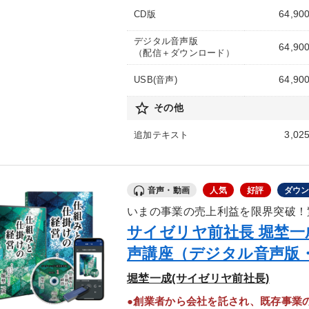
64,90
CD版
デジタル音声版
64,90
（配信＋ダウンロード）
64,90
USB(音声)
star_border
その他
3,02
追加テキスト
音声・動画
人気
好評
ダウ
いまの事業の売上利益を限界突破！
サイゼリヤ前社長 堀埜
声講座（デジタル音声版
堀埜一成(サイゼリヤ前社長)
●創業者から会社を託され、既存事業