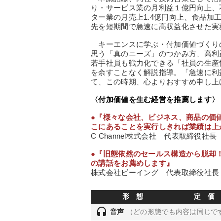
り・サービス業の月利益１億円向上、
ター業の月売上1.4億円向上、食品加工
先を短期間で急速に高収益化させた実
キーエンスに学ぶ・付加価値づくり
思う「真のニーズ」のつかみ方、高利
若手社員も戦力化できる「社員の生産
を余すことなく解説指導。「急速に利
て、この時期、心よりおすすめ申し上
〈付加価値を生む経営を推薦します〉
●『様々な会社、ビジネス、商品の価
こにあることを実行しきれば業績は上
C Channel株式会社 代表取締役社長
●『旧態依然のセールス構造から脱却
の講話をお薦めします』
株式会社ビーイング 代表取締役社長 
形 態
定 価
headset
音声
（どの形態でも内容は同じで