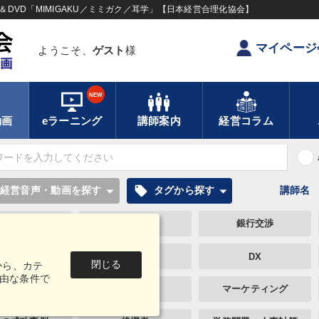
DVD「MIMIGAKU／ミミガク／耳学」【日本経営合理化協会】
マイページ
ようこそ、
ゲスト
様
NEW
動画
eラーニング
講師案内
経営コラム
local_offer
経営音声・動画を探す
タグから探す
講師名
節税
教育
銀行交渉
お金の授業
AI
DX
閉じる
から、カテ
由な条件で
企業文化
不動産
マーケティング