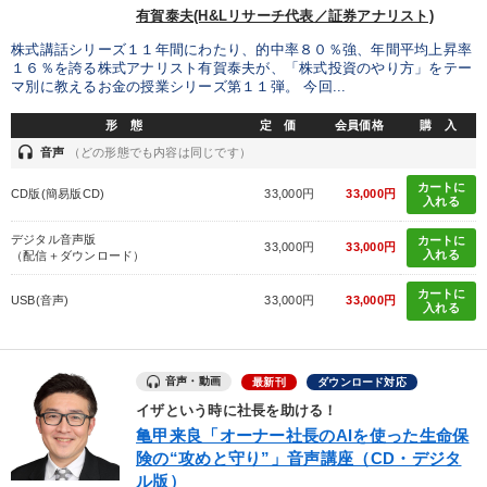
有賀泰夫(H&Lリサーチ代表／証券アナリスト)
株式講話シリーズ１１年間にわたり、的中率８０％強、年間平均上昇率
１６％を誇る株式アナリスト有賀泰夫が、「株式投資のやり方」をテー
マ別に教えるお金の授業シリーズ第１１弾。 今回...
形 態
定 価
会員価格
購 入
headset
音声
（どの形態でも内容は同じです）
カートに
CD版(簡易版CD)
33,000円
33,000円
入れる
デジタル音声版
カートに
33,000円
33,000円
入れる
（配信＋ダウンロード）
カートに
USB(音声)
33,000円
33,000円
入れる
音声・動画
最新刊
ダウンロード対応
イザという時に社長を助ける！
亀甲来良「オーナー社長のAIを使った生命保
険の“攻めと守り”」音声講座（CD・デジタ
ル版）