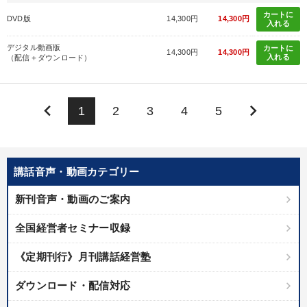
カートに
DVD版
14,300円
14,300円
入れる
デジタル動画版
カートに
14,300円
14,300円
入れる
（配信＋ダウンロード）
keyboard_arrow_left
keyboard_arrow_right
1
2
3
4
5
講話音声・動画カテゴリー
新刊音声・動画のご案内
全国経営者セミナー収録
《定期刊行》月刊講話経営塾
ダウンロード・配信対応