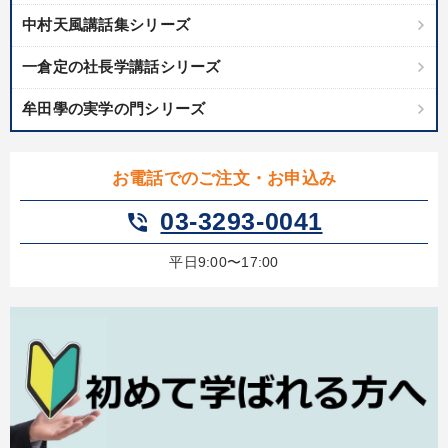
中村天風講話集シリーズ
一倉定の社長学講話シリーズ
牟田學の実学の門シリーズ
お電話でのご注文・お申込み
03-3293-0041
phone_in_talk
平日9:00〜17:00