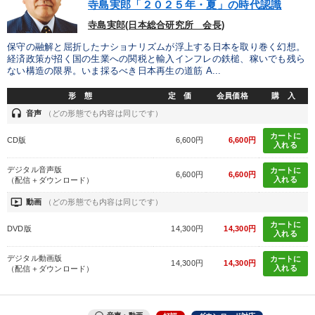
寺島実郎「２０２５年・夏」の時代認識
寺島実郎(日本総合研究所 会長)
保守の融解と屈折したナショナリズムが浮上する日本を取り巻く幻想。
経済政策が招く国の生業への関税と輸入インフレの鉄槌、稼いでも残ら
ない構造の限界。いま採るべき日本再生の道筋 A...
形 態
定 価
会員価格
購 入
headset
音声
（どの形態でも内容は同じです）
カートに
CD版
6,600円
6,600円
入れる
デジタル音声版
カートに
6,600円
6,600円
入れる
（配信＋ダウンロード）
ondemand_video
動画
（どの形態でも内容は同じです）
カートに
DVD版
14,300円
14,300円
入れる
デジタル動画版
カートに
14,300円
14,300円
入れる
（配信＋ダウンロード）