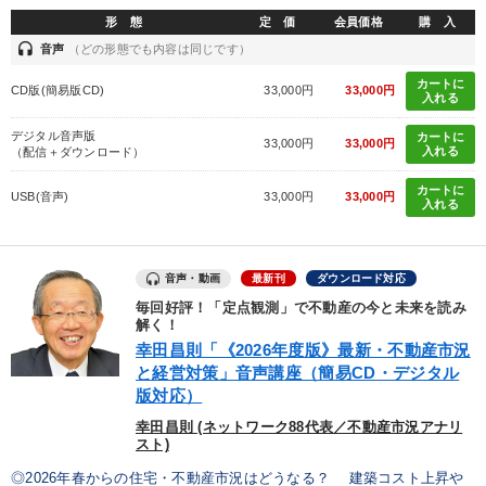
形 態
定 価
会員価格
購 入
カテゴリー
headset
音声
（どの形態でも内容は同じです）
カートに
CD版(簡易版CD)
33,000円
33,000円
入れる
2026年夏季全国経営者セミナー収録講演ＣＤ・講演ＤＶＤ・デジ
タル版（音声／動画ストリーミング・ダウンロード）
デジタル音声版
カートに
33,000円
33,000円
入れる
（配信＋ダウンロード）
【最新刊】精神科医・和田秀樹の「老いない力」＋健康な社長と
会社をつくる厳選講話
カートに
USB(音声)
33,000円
33,000円
入れる
経営者のための《音声・動画で学ぶ》講演シリーズ
経営リーダーの考え方と戦略を学ぶ
音声・動画
最新刊
ダウンロード対応
毎回好評！「定点観測」で不動産の今と未来を読み
全国経営者セミナー収録〈売れ筋・人気〉音声＆動画20選
解く！
幸田昌則「《2026年度版》最新・不動産市況
企業戦略に学ぶ
組織と人を動かすマネジメント力を磨く
と経営対策」音声講座（簡易CD・デジタル
版対応）
2025年夏季全国経営者セミナー収録講演ＣＤ・講演ＤＶＤ・デジ
幸田昌則 (ネットワーク88代表／不動産市況アナリ
タル版（音声／動画ストリーミング・ダウンロード）
スト)
数字・税務・決算書
営業・社員研修
◎2026年春からの住宅・不動産市況はどうなる？ 建築コスト上昇や