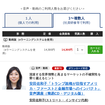
＜音声・動画のご利用人数をお選びください＞
※「更新」を押すと「カテゴリー」「目的別」「キーワード」を更新いただけます。
１人
1〜複数人
(個人での利用)
(
社員研修等で利用)
タグから探す
local_offer
refresh
更新する
すべての音声・動画（全2076タイトル）からお探しいただけます
形 態
定 価
会員価格
受講人数
購 入
ondemand_video
動画版（eラーニングシステムを使用）
タグ・キーワード
動画版
カートに
（eラーニングシステムを使
14,300円
14,300円
入れる
用）
稲盛和夫
理念・パーパス
採用
海外の成功事例
FCビジネス
資産保全
中村天風
モノづくり
音声・動画
最新刊
ダウンロード対応
混迷する世界情勢と高まるマーケットの不確実性を
デザイン
金利
聞き手・作間信司
株式投資
乗り越えるヒント
安田佐和子「トランプ政権が目指すアメリ
スポーツ関係
SNS活用
IT・デジタル活用
カ・ファーストと金融市場へのインパクト」
音声講座（簡易CD・デジタル版）
テレビ・ネットで話題
金融
歴史に学ぶ
安田佐和子(ストリート・ インサイツ代表)