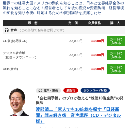
多角化・新規事業
ベンチャー
入門篇
仕組み
世界一の経済大国アメリカの動向を知ることは、日本と世界経済全体の
流れを知ることになる！経営者として今後の投資や資産防衛、経営環境
の変化を知り今後に対応するための特別講話を披露したセ...
健康・ウェルビーイング
DX
形 態
定 価
会員価格
購 入
headset
※「更新」を押すと「タグ・キーワード」を更新いただけます。
音声
（どの形態でも内容は同じです）
カートに
CD版(簡易版CD)
33,000円
33,000円
入れる
デジタル音声版
カートに
33,000円
33,000円
入れる
（配信＋ダウンロード）
カートに
USB(音声)
33,000円
33,000円
入れる
音声・動画
最新刊
ダウンロード対応
『会社四季報』のプロが教える“株価10倍企業”の発
掘法
渡部清二「素人でも10倍株を探す『日経新
聞』読み解き術」音声講座（CD・デジタル
版）