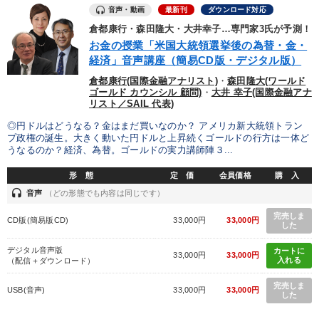
音声・動画
最新刊
ダウンロード対応
倉都康行・森田隆大・大井幸子…専門家3氏が予測！
お金の授業「米国大統領選挙後の為替・金・
経済」音声講座（簡易CD版・デジタル版）
倉都康行(国際金融アナリスト)
・
森田隆大(ワールド
ゴールド カウンシル 顧問)
・
大井 幸子(国際金融アナ
リスト／SAIL 代表)
◎円ドルはどうなる？金はまだ買いなのか？ アメリカ新大統領トラン
プ政権の誕生。大きく動いた円ドルと上昇続くゴールドの行方は一体ど
うなるのか？経済、為替。ゴールドの実力講師陣３...
形 態
定 価
会員価格
購 入
headset
音声
（どの形態でも内容は同じです）
完売しま
CD版(簡易版CD)
33,000円
33,000円
した
デジタル音声版
カートに
33,000円
33,000円
入れる
（配信＋ダウンロード）
完売しま
USB(音声)
33,000円
33,000円
した