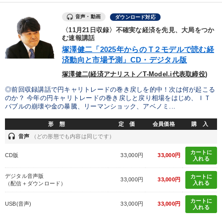
音声・動画
ダウンロード対応
〈11月21日収録〉不確実な経済を先見、大局をつか
む速報講話
塚澤健二「2025年からの T２モデルで読む経
済動向と市場予測」CD・デジタル版
塚澤健二(経済アナリスト／T-Model.i代表取締役)
◎前回収録講話で円キャリトレードの巻き戻しを的中！次は何が起こる
のか？ 今年の円キャリトレードの巻き戻しと戻り相場をはじめ、ＩＴ
バブルの崩壊や金の暴騰、リーマンショック、アベノミ...
形 態
定 価
会員価格
購 入
headset
音声
（どの形態でも内容は同じです）
カートに
CD版
33,000円
33,000円
入れる
デジタル音声版
カートに
33,000円
33,000円
入れる
（配信＋ダウンロード）
カートに
USB(音声)
33,000円
33,000円
入れる