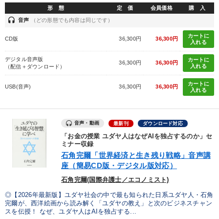
形 態
定 価
会員価格
購 入
業種
headset
音声
（どの形態でも内容は同じです）
カートに
製造業
卸売・小売・飲食業
建設・不動産業
CD版
36,300円
36,300円
入れる
IT・サービス・金融業
コンサルタント
専門家
デジタル音声版
カートに
36,300円
36,300円
入れる
（配信＋ダウンロード）
カートに
USB(音声)
36,300円
36,300円
キーワード
入れる
デザイン
入門篇
一流人
コロナ禍対策
広報・PR
音声・動画
最新刊
ダウンロード対応
「お金の授業 ユダヤ人はなぜAIを独占するのか」セ
繁盛
ミナー収録
石角完爾「世界経済と生き残り戦略」音声講
※「更新」を押すと「テーマ」「キーワード」を更新いただけます。
座（簡易CD版・デジタル版対応）
石角完爾(国際弁護士／エコノミスト)
経営音声・動画を探す
ondemand_video
refresh
更新する
◎【2026年最新版】ユダヤ社会の中で最も知られた日系ユダヤ人・石角
完爾が、西洋絵画から読み解く「ユダヤの教え」と次のビジネスチャン
全国経営者セミナー収録物以外の経営教材（全761タイトル）からお探
スを伝授！ なぜ、ユダヤ人はAIを独占する...
しいただけます