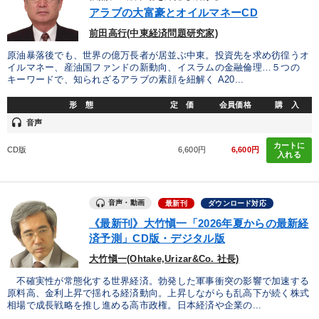
優秀各社の智恵と戦略
事業家のロマンと経営
アラブの大富豪とオイルマネーCD
前田高行(中東経済問題研究家)
若手異才経営者の発想
専門家のアドバイス
原油暴落後でも、世界の億万長者が居並ぶ中東。投資先を求め彷徨うオ
イルマネー、産油国ファンドの新動向、イスラムの金融倫理…５つの
リーダーの器量を学ぶ
キーワードで、知られざるアラブの素顔を紐解く A20...
形 態
定 価
会員価格
購 入
テーマ
headset
音声
カートに
CD版
6,600円
6,600円
後継社長・アトツギ
入れる
「利上げ時代の最新・銀行対策」＋「不動産市況予測」＋「市場
予測と株式投資」最新刊
音声・動画
最新刊
ダウンロード対応
最新技術・トレンド
《強い財務を実践する経営者》講話４選
《最新刊》大竹愼一「2026年夏からの最新経
済予測」CD版・デジタル版
2025年春季全国経営者セミナー収録講演ＣＤ・講演ＤＶＤ・デジ
大竹愼一(Ohtake,Urizar&Co. 社長)
タル版（音声／動画ストリーミング・ダウンロード）
不確実性が常態化する世界経済。勃発した軍事衝突の影響で加速する
全国経営者セミナー収録〈売れ筋・人気〉音声＆動画20選
原料高、金利上昇で揺れる経済動向。上昇しながらも乱高下が続く株式
相場で成長戦略を推し進める高市政権。日本経済や企業の...