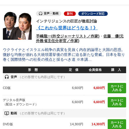
音声・動画
新刊
ダウンロード対応
インテリジェンスの巨匠が徹底討論
《これから世界はどうなる！》
手嶋龍一(外交ジャーナリスト／作家)
・
佐藤 優(元
外務省主任分析官／作家)
ウクライナとイスラエル戦争の真実を見抜く内在的論理と大国の思惑。
微妙な均衡が崩れる大統領選挙後の世界に迫る新たな脅威。日本を取り
巻く国際情勢への社長の視点と採るべき道 ※本講...
形 態
定 価
会員価格
購 入
headset
音声
（どの形態でも内容は同じです）
カートに
CD版
6,600円
6,600円
入れる
デジタル音声版
カートに
6,600円
6,600円
入れる
（配信＋ダウンロード）
ondemand_video
動画
（どの形態でも内容は同じです）
カートに
DVD版
14,300円
14,300円
入れる