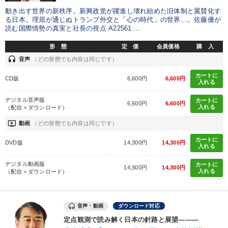
動き出す世界の新秩序。新興政党が躍進し壊れ始めた旧体制と翼賛化す
る日本。理屈が通じぬトランプ外交と「心の時代」の世界…。佐藤優が
読む国際情勢の真実と社長の視点 A22561 ...
形 態
定 価
会員価格
購 入
headset
音声
（どの形態でも内容は同じです）
カートに
CD版
6,600円
6,600円
入れる
デジタル音声版
カートに
6,600円
6,600円
入れる
（配信＋ダウンロード）
ondemand_video
動画
（どの形態でも内容は同じです）
カートに
DVD版
14,300円
14,300円
入れる
デジタル動画版
カートに
14,300円
14,300円
入れる
（配信＋ダウンロード）
音声・動画
ダウンロード対応
定点観測で読み解く日本の針路と展望―――