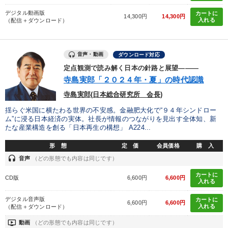
デジタル動画版
カートに
14,300円
14,300円
入れる
（配信＋ダウンロード）
音声・動画
ダウンロード対応
定点観測で読み解く日本の針路と展望―――
寺島実郎「２０２４年・夏」の時代認識
寺島実郎(日本総合研究所 会長)
揺らぐ米国に横たわる世界の不安感。金融肥大化で“９４年シンドロー
ム”に浸る日本経済の実体。社長が情報のつながりを見出す全体知、新
たな産業構造を創る「日本再生の構想」 A224...
形 態
定 価
会員価格
購 入
headset
音声
（どの形態でも内容は同じです）
カートに
CD版
6,600円
6,600円
入れる
デジタル音声版
カートに
6,600円
6,600円
入れる
（配信＋ダウンロード）
ondemand_video
動画
（どの形態でも内容は同じです）