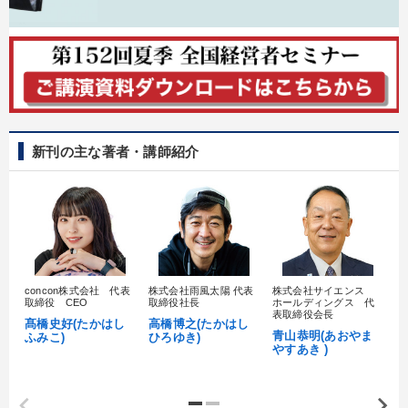
新刊の主な著者・講師紹介
concon株式会社 代表
株式会社雨風太陽 代表
株式会社サイエンス
髙
取締役 CEO
取締役社長
ホールディングス 代
村
表取締役会長
髙橋史好(たかはし
高橋博之(たかはし
し
青山恭明(あおやま
ふみこ)
ひろゆき)
やすあき )