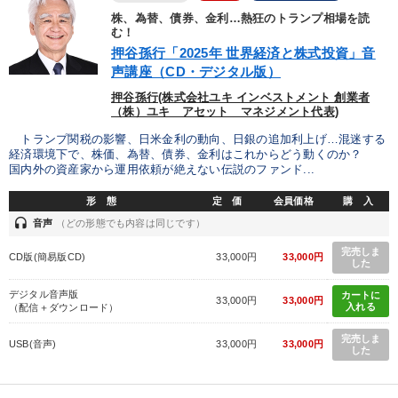
株、為替、債券、金利…熱狂のトランプ相場を読
む！
押谷孫行「2025年 世界経済と株式投資」音
声講座（CD・デジタル版）
押谷孫行(株式会社ユキ インベストメント 創業者
（株）ユキ アセット マネジメント代表)
トランプ関税の影響、日米金利の動向、日銀の追加利上げ…混迷する
経済環境下で、株価、為替、債券、金利はこれからどう動くのか？
国内外の資産家から運用依頼が絶えない伝説のファンド...
形 態
定 価
会員価格
購 入
headset
音声
（どの形態でも内容は同じです）
完売しま
CD版(簡易版CD)
33,000円
33,000円
した
デジタル音声版
カートに
33,000円
33,000円
入れる
（配信＋ダウンロード）
完売しま
USB(音声)
33,000円
33,000円
した