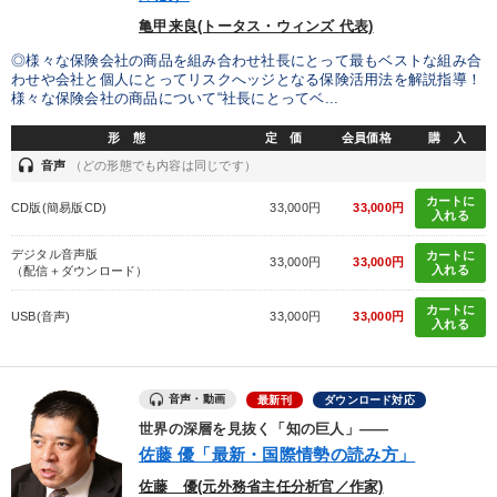
亀甲来良(トータス・ウィンズ 代表)
◎様々な保険会社の商品を組み合わせ社長にとって最もベストな組み合
わせや会社と個人にとってリスクへッジとなる保険活用法を解説指導！
様々な保険会社の商品について“社長にとってベ...
形 態
定 価
会員価格
購 入
headset
音声
（どの形態でも内容は同じです）
カートに
CD版(簡易版CD)
33,000円
33,000円
入れる
デジタル音声版
カートに
33,000円
33,000円
入れる
（配信＋ダウンロード）
カートに
USB(音声)
33,000円
33,000円
入れる
音声・動画
最新刊
ダウンロード対応
世界の深層を見抜く「知の巨人」――
佐藤 優「最新・国際情勢の読み方」
佐藤 優(元外務省主任分析官／作家)