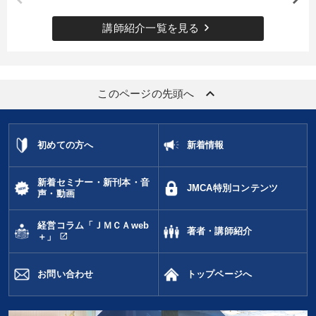
keyboard_arrow_right
講師紹介一覧を見る
keyboard_arrow_up
このページの先頭へ
初めての方へ
新着情報
新着セミナー・新刊本・音
JMCA特別コンテンツ
声・動画
経営コラム「ＪＭＣＡweb
著者・講師紹介
open_in_new
＋」
お問い合わせ
トップページへ