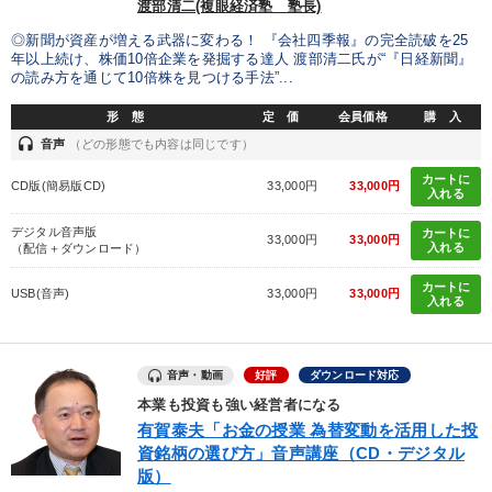
渡部清二(複眼経済塾 塾長)
◎新聞が資産が増える武器に変わる！ 『会社四季報』の完全読破を25
年以上続け、株価10倍企業を発掘する達人 渡部清二氏が“『日経新聞』
の読み方を通じて10倍株を見つける手法”...
形 態
定 価
会員価格
購 入
headset
音声
（どの形態でも内容は同じです）
カートに
CD版(簡易版CD)
33,000円
33,000円
入れる
デジタル音声版
カートに
33,000円
33,000円
入れる
（配信＋ダウンロード）
カートに
USB(音声)
33,000円
33,000円
入れる
音声・動画
好評
ダウンロード対応
本業も投資も強い経営者になる
有賀泰夫「お金の授業 為替変動を活用した投
資銘柄の選び方」音声講座（CD・デジタル
版）