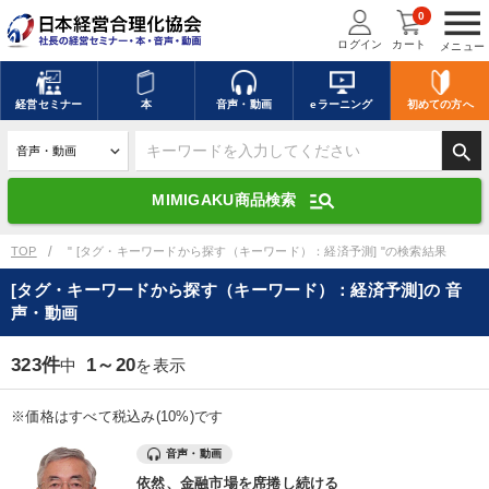
menu
0
ログイン
カート
メニュー
キーワードを入力して探す
edit
経営
セミナー
本
音声・動画
eラーニング
初めての方
へ
search
デジタル版対応のみ検索結果に表示する
manage_search
MIMIGAKU商品検索
search
上記の条件で検索
TOP
" [タグ・キーワードから探す（キーワード）：経済予測] "の検索結果
[タグ・キーワードから探す（キーワード）：経済予測]の 音
声・動画
講演収録物を探す
mic
refresh
更新する
323件
1～20
中
を表示
全国経営者セミナー講演収録物（全1315タイトル）からお探しいただけ
ます
※価格はすべて税込み(10%)です
カテゴリー
音声・動画
依然、金融市場を席捲し続ける