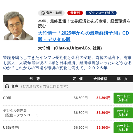
音声・動画
最新刊
ダウンロード対応
本年、最終登壇！世界経済と株式市場、経営環境を
読む
大竹愼一「2025年からの最新経済予測」CD
版・デジタル版
大竹愼一(Ohtake,Urizar&Co. 社長)
警鐘を鳴らしてきたインフレ長期化と金利の変動、為替の乱高下、有事
も拡大。大統領選挙後の世界と日本経済、経済環境はいったいどうなる
のか？これからの市場や環境の変化に備えて、２０２５年...
形 態
定 価
会員価格
購 入
headset
音声
（どの形態でも内容は同じです）
カートに
CD版
36,300円
36,300円
入れる
デジタル音声版
カートに
36,300円
36,300円
入れる
（配信＋ダウンロード）
カートに
USB(音声)
36,300円
36,300円
入れる