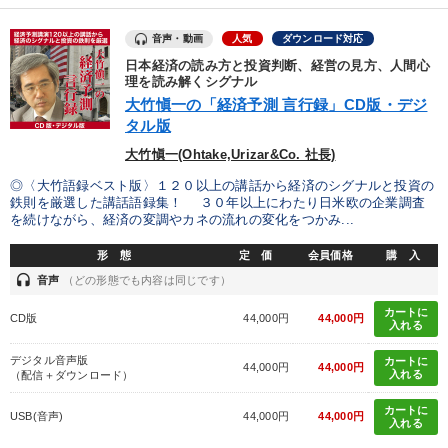
音声・動画
人気
ダウンロード対応
日本経済の読み方と投資判断、経営の見方、人間心
理を読み解くシグナル
大竹愼一の「経済予測 言行録」CD版・デジ
タル版
大竹愼一(Ohtake,Urizar&Co. 社長)
◎〈大竹語録ベスト版〉１２０以上の講話から経済のシグナルと投資の
鉄則を厳選した講話語録集！ ３０年以上にわたり日米欧の企業調査
を続けながら、経済の変調やカネの流れの変化をつかみ...
形 態
定 価
会員価格
購 入
headset
音声
（どの形態でも内容は同じです）
カートに
CD版
44,000円
44,000円
入れる
デジタル音声版
カートに
44,000円
44,000円
入れる
（配信＋ダウンロード）
カートに
USB(音声)
44,000円
44,000円
入れる