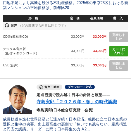
用地不足により高騰を続ける不動産価格。2025年の東京23区における新
築マンションの平均価格は、前年比20...
最新トレンドと時代の潮流を押さえる
形 態
定 価
会員価格
購 入
【2026年7月】音声・映像ご案内商品
headset
音声
（どの形態でも内容は同じです）
完売しま
CD版(簡易版CD)
33,000円
33,000円
した
目的別
デジタル音声版
カートに
33,000円
33,000円
入れる
（配信＋ダウンロード）
財務・数字力の向上
組織を強化したい
完売しま
USB(音声)
33,000円
33,000円
した
リーダーの魅力向上
販売力を強化したい
社長の姿勢を学びたい
新事業・新商品づくり
音声・動画
ダウンロード対応
定点観測で読み解く日本の針路と展望――
キーワード
寺島実郎「２０２６年・春」の時代認識
寺島実郎(日本総合研究所 会長)
販売戦略
企業成長
トレンド
採用
成長軌道を進む世界経済と低迷が続く日本経済。岐路に立つ日本企業の
選択と集中の功罪。史上最高益の裏側で「稼いでも残らない」産業構造
IT・デジタル活用
後継者
と円安の誘惑。リーダーに問う日本再生の力 A2...