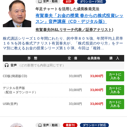
音声・動画
好評
ダウンロード対応
年足チャートを活用した成長株発見法
有賀泰夫「お金の授業 春からの株式投資レッ
スン」音声講座（CD・デジタル版）
有賀泰夫(H&Lリサーチ代表／証券アナリスト)
株式講話シリーズ１０年間にわたり、的中率８０％強、年間平均上昇率
１６％を誇る株式アナリスト有賀泰夫が、「株式投資のやり方」をテー
マ別に教えるお金の授業シリーズ第１０弾。今回は「複雑...
形 態
定 価
会員価格
購 入
headset
音声
（どの形態でも内容は同じです）
カートに
CD版(簡易版CD)
33,000円
33,000円
入れる
デジタル音声版
カートに
33,000円
33,000円
入れる
（配信＋ダウンロード）
カートに
USB(音声)
33,000円
33,000円
入れる
音声・動画
最新刊
ダウンロード対応