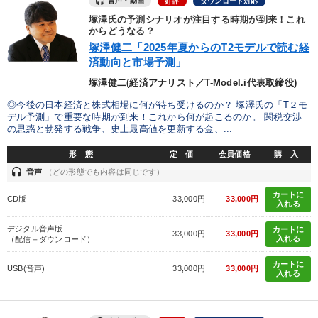
音声・動画
好評
ダウンロード対応
塚澤氏の予測シナリオが注目する時期が到来！これ
からどうなる？
塚澤健二「2025年夏からのT2モデルで読む経
済動向と市場予測」
塚澤健二(経済アナリスト／T-Model.i代表取締役)
◎今後の日本経済と株式相場に何が待ち受けるのか？ 塚澤氏の「T２モ
デル予測」で重要な時期が到来！これから何が起こるのか。 関税交渉
の思惑と勃発する戦争、史上最高値を更新する金、...
形 態
定 価
会員価格
購 入
headset
音声
（どの形態でも内容は同じです）
カートに
CD版
33,000円
33,000円
入れる
デジタル音声版
カートに
33,000円
33,000円
入れる
（配信＋ダウンロード）
カートに
USB(音声)
33,000円
33,000円
入れる