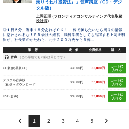
乗りうねり投資法』」音声講座（CD・デジ
タル版）
上岡正明 (フロンティアコンサルティング代表取締
役社長)
◎１日５分、週末１５分あればＯＫ！ 株で勝ちたいなら周りの情報
に惑わされるな！ＰＲ会社の経営、脳科学者としても活躍する上岡正明
氏が、社長業のかたわら、元手２００万円から６億...
形 態
定 価
会員価格
購 入
headset
音声
（どの形態でも内容は同じです）
カートに
CD版(簡易版CD)
33,000円
33,000円
入れる
デジタル音声版
カートに
33,000円
33,000円
入れる
（配信＋ダウンロード）
カートに
USB(音声)
33,000円
33,000円
入れる
keyboard_arrow_left
keyboard_arrow_right
1
2
3
4
5