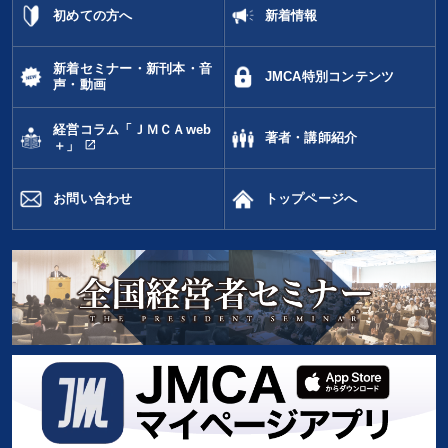
初めての方へ
新着情報
新着セミナー・新刊本・音
JMCA特別コンテンツ
声・動画
経営コラム「ＪＭＣＡweb
著者・講師紹介
open_in_new
＋」
お問い合わせ
トップページへ