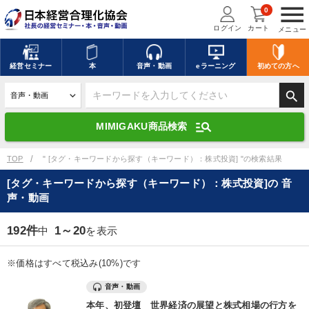
menu
0
ログイン
カート
メニュー
キーワードを入力して探す
edit
経営
セミナー
本
音声・動画
eラーニング
初めての方
へ
search
デジタル版対応のみ検索結果に表示する
manage_search
MIMIGAKU商品検索
search
上記の条件で検索
TOP
" [タグ・キーワードから探す（キーワード）：株式投資] "の検索結果
[タグ・キーワードから探す（キーワード）：株式投資]の 音
声・動画
講演収録物を探す
mic
refresh
更新する
192件
1～20
中
を表示
全国経営者セミナー講演収録物（全1315タイトル）からお探しいただけ
ます
※価格はすべて税込み(10%)です
カテゴリー
音声・動画
本年、初登壇 世界経済の展望と株式相場の行方を