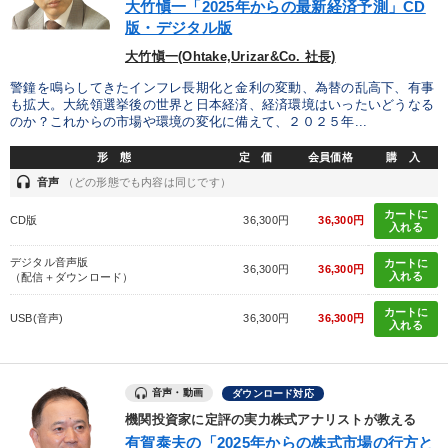
大竹愼一「2025年からの最新経済予測」CD
版・デジタル版
大竹愼一(Ohtake,Urizar&Co. 社長)
警鐘を鳴らしてきたインフレ長期化と金利の変動、為替の乱高下、有事
も拡大。大統領選挙後の世界と日本経済、経済環境はいったいどうなる
のか？これからの市場や環境の変化に備えて、２０２５年...
形 態
定 価
会員価格
購 入
headset
音声
（どの形態でも内容は同じです）
カートに
CD版
36,300円
36,300円
入れる
デジタル音声版
カートに
36,300円
36,300円
入れる
（配信＋ダウンロード）
カートに
USB(音声)
36,300円
36,300円
入れる
音声・動画
ダウンロード対応
機関投資家に定評の実力株式アナリストが教える
有賀泰夫の「2025年からの株式市場の行方と