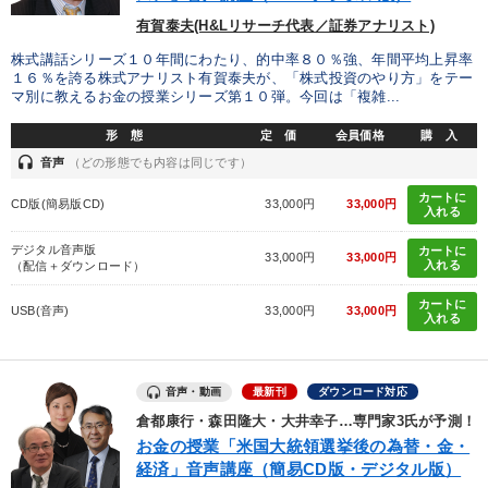
有賀泰夫(H&Lリサーチ代表／証券アナリスト)
株式講話シリーズ１０年間にわたり、的中率８０％強、年間平均上昇率
１６％を誇る株式アナリスト有賀泰夫が、「株式投資のやり方」をテー
マ別に教えるお金の授業シリーズ第１０弾。今回は「複雑...
形 態
定 価
会員価格
購 入
headset
音声
（どの形態でも内容は同じです）
カートに
CD版(簡易版CD)
33,000円
33,000円
入れる
デジタル音声版
カートに
33,000円
33,000円
入れる
（配信＋ダウンロード）
カートに
USB(音声)
33,000円
33,000円
入れる
音声・動画
最新刊
ダウンロード対応
倉都康行・森田隆大・大井幸子…専門家3氏が予測！
お金の授業「米国大統領選挙後の為替・金・
経済」音声講座（簡易CD版・デジタル版）