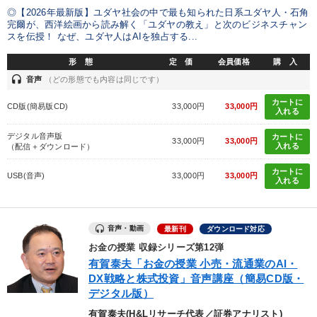
◎【2026年最新版】ユダヤ社会の中で最も知られた日系ユダヤ人・石角
完爾が、西洋絵画から読み解く「ユダヤの教え」と次のビジネスチャン
製造業
卸売・小売・飲食業
建設・不動産業
スを伝授！ なぜ、ユダヤ人はAIを独占する...
形 態
定 価
会員価格
購 入
IT・サービス・金融業
コンサルタント
専門家
headset
音声
（どの形態でも内容は同じです）
カートに
キーワード
CD版(簡易版CD)
33,000円
33,000円
入れる
デジタル音声版
カートに
33,000円
33,000円
採用
FCビジネス
政治家
不動産
感動講話
入れる
（配信＋ダウンロード）
カートに
USB(音声)
33,000円
33,000円
会長
入れる
※「更新」を押すと「テーマ」「キーワード」を更新いただけます。
音声・動画
最新刊
ダウンロード対応
お金の授業 収録シリーズ第12弾
経営音声・動画を探す
ondemand_video
refresh
更新する
有賀泰夫「お金の授業 小売・流通業のAI・
DX戦略と株式投資」音声講座（簡易CD版・
全国経営者セミナー収録物以外の経営教材（全762タイトル）からお探
デジタル版）
しいただけます
有賀泰夫(H&Lリサーチ代表／証券アナリスト)