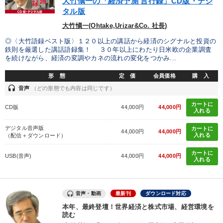
大竹愼一の「経済予測 言行録」CD版・デジ
タル版
大竹愼一(Ohtake,Urizar&Co. 社長)
◎〈大竹語録ベスト版〉１２０以上の講話から経済のシグナルと投資の
鉄則を厳選した講話語録集！ ３０年以上にわたり日米欧の企業調査
を続けながら、経済の変調やカネの流れの変化をつかみ...
形 態
定 価
会員価格
購 入
headset
音声
（どの形態でも内容は同じです）
カートに
CD版
44,000円
44,000円
入れる
デジタル音声版
カートに
44,000円
44,000円
入れる
（配信＋ダウンロード）
カートに
USB(音声)
44,000円
44,000円
入れる
音声・動画
最新刊
ダウンロード対応
本年、最終登壇！世界経済と株式市場、経営環境を
読む