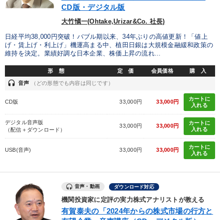
CD版・デジタル版
大竹愼一(Ohtake,Urizar&Co. 社長)
日経平均38,000円突破！バブル期以来、34年ぶりの高値更新！「値上
げ・賃上げ・利上げ」機運高まる中、植田日銀は大規模金融緩和政策の
維持を決定。業績好調な日本企業、株価上昇の流れ...
形 態
定 価
会員価格
購 入
headset
音声
（どの形態でも内容は同じです）
カートに
CD版
33,000円
33,000円
入れる
デジタル音声版
カートに
33,000円
33,000円
入れる
（配信＋ダウンロード）
カートに
USB(音声)
33,000円
33,000円
入れる
音声・動画
ダウンロード対応
機関投資家に定評の実力株式アナリストが教える
有賀泰夫の「2024年からの株式市場の行方と