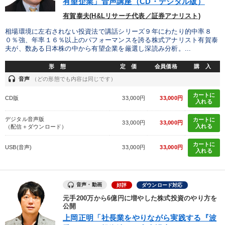
有望企業」音声講座（CD・デジタル版）
有賀泰夫(H&Lリサーチ代表／証券アナリスト)
相場環境に左右されない投資法で講話シリーズ９年にわたり的中率８
０％強、年率１６％以上のパフォーマンスを誇る株式アナリスト有賀泰
夫が、数ある日本株の中から有望企業を厳選し深読み分析。...
形 態
定 価
会員価格
購 入
headset
音声
（どの形態でも内容は同じです）
カートに
CD版
33,000円
33,000円
入れる
デジタル音声版
カートに
33,000円
33,000円
入れる
（配信＋ダウンロード）
カートに
USB(音声)
33,000円
33,000円
入れる
音声・動画
好評
ダウンロード対応
元手200万から6億円に増やした株式投資のやり方を
公開
上岡正明「社長業をやりながら実践する『波