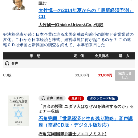
優秀各社の智恵と戦略
事業家のロマンと経営
読む
大竹愼一の2014年夏からの「最新経済予測」
CD
若手異才経営者の発想
専門家のアドバイス
大竹愼一(Ohtake,Urizar&Co.,代表)
リーダーの器量を学ぶ
好決算発表が続く日本企業に迫る米国金融緩和縮小の影響と企業業績の
変化。これから日本経済と株式、経営環境に何が起こるのか？ この速
報ＣＤは米国と新興国の調査を終えて、本年初来日した...
テーマ
形 態
定 価
会員価格
購 入
headset
音声
数字・税務・決算書
マーケティング
最新技術・トレンド
完売しま
CD版
33,000円
33,000円
した
全国経営者セミナー収録〈売れ筋・人気ランキング〉＆新刊・好
評講話
「利上げ時代の最新・銀行対策」＋「不動産市況予測」＋「市場
音声・動画
最新刊
ダウンロード対応
予測と株式投資」最新刊
「お金の授業 ユダヤ人はなぜAIを独占するのか」セ
ミナー収録
2026年夏季全国経営者セミナー収録講演ＣＤ・講演ＤＶＤ・デジ
タル版（音声／動画ストリーミング・ダウンロード）
石角完爾「世界経済と生き残り戦略」音声講
座（簡易CD版・デジタル版対応）
石角完爾(国際弁護士／エコノミスト)
業種