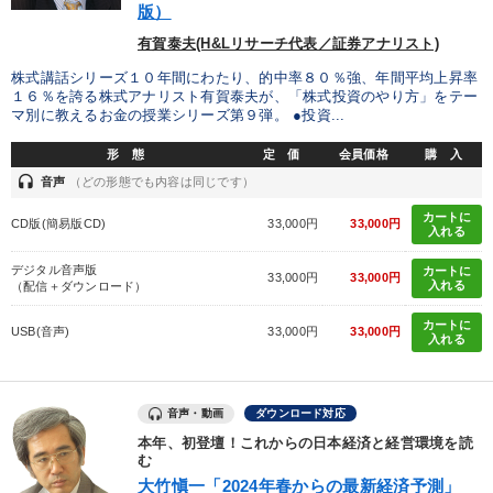
版）
有賀泰夫(H&Lリサーチ代表／証券アナリスト)
株式講話シリーズ１０年間にわたり、的中率８０％強、年間平均上昇率
１６％を誇る株式アナリスト有賀泰夫が、「株式投資のやり方」をテー
マ別に教えるお金の授業シリーズ第９弾。 ●投資...
形 態
定 価
会員価格
購 入
headset
音声
（どの形態でも内容は同じです）
カートに
CD版(簡易版CD)
33,000円
33,000円
入れる
デジタル音声版
カートに
33,000円
33,000円
入れる
（配信＋ダウンロード）
カートに
USB(音声)
33,000円
33,000円
入れる
音声・動画
ダウンロード対応
本年、初登壇！これからの日本経済と経営環境を読
む
大竹愼一「2024年春からの最新経済予測」