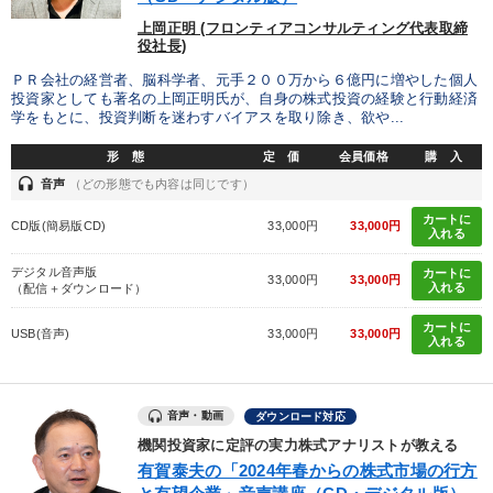
上岡正明 (フロンティアコンサルティング代表取締
役社長)
ＰＲ会社の経営者、脳科学者、元手２００万から６億円に増やした個人
投資家としても著名の上岡正明氏が、自身の株式投資の経験と行動経済
学をもとに、投資判断を迷わすバイアスを取り除き、欲や...
形 態
定 価
会員価格
購 入
headset
音声
（どの形態でも内容は同じです）
カートに
CD版(簡易版CD)
33,000円
33,000円
入れる
デジタル音声版
カートに
33,000円
33,000円
入れる
（配信＋ダウンロード）
カートに
USB(音声)
33,000円
33,000円
入れる
音声・動画
ダウンロード対応
機関投資家に定評の実力株式アナリストが教える
有賀泰夫の「2024年春からの株式市場の行方