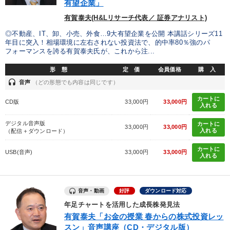
会社数字を学ぶ
販売戦略
企業文化
有望企業」
有賀泰夫(H&Lリサーチ代表／ 証券アナリスト)
※「更新」を押すと「タグ・キーワード」を更新いただけます。
◎不動産、IT、卸、小売、外食…9大有望企業を公開 本講話シリーズ11
年目に突入！相場環境に左右されない投資法で、的中率80％強のパ
フォーマンスを誇る有賀泰夫氏が、これから注...
形 態
定 価
会員価格
購 入
headset
音声
（どの形態でも内容は同じです）
カートに
CD版
33,000円
33,000円
入れる
デジタル音声版
カートに
33,000円
33,000円
入れる
（配信＋ダウンロード）
カートに
USB(音声)
33,000円
33,000円
入れる
音声・動画
好評
ダウンロード対応
年足チャートを活用した成長株発見法
有賀泰夫「お金の授業 春からの株式投資レッ
スン」音声講座（CD・デジタル版）