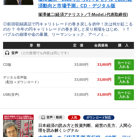
済動向と市場予測」CD・デジタル版
塚澤健二(経済アナリスト／T-Model.i代表取締役)
◎前回収録講話で円キャリトレードの巻き戻しを的中！次は何が起こる
のか？ 今年の円キャリトレードの巻き戻しと戻り相場をはじめ、ＩＴ
バブルの崩壊や金の暴騰、リーマンショック、アベノミ...
形 態
定 価
会員価格
購 入
headset
音声
（どの形態でも内容は同じです）
カートに
CD版
33,000円
33,000円
入れる
デジタル音声版
カートに
33,000円
33,000円
入れる
（配信＋ダウンロード）
カートに
USB(音声)
33,000円
33,000円
入れる
音声・動画
人気
ダウンロード対応
日本経済の読み方と投資判断、経営の見方、人間心
理を読み解くシグナル