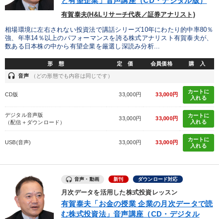
と有望企業」音声講座（CD・デジタル版）
有賀泰夫(H&Lリサーチ代表／証券アナリスト)
相場環境に左右されない投資法で講話シリーズ10年にわたり的中率80％
強、年率14％以上のパフォーマンスを誇る株式アナリスト有賀泰夫が、
数ある日本株の中から有望企業を厳選し深読み分析...
形 態
定 価
会員価格
購 入
headset
音声
（どの形態でも内容は同じです）
カートに
CD版
33,000円
33,000円
入れる
デジタル音声版
カートに
33,000円
33,000円
入れる
（配信＋ダウンロード）
カートに
USB(音声)
33,000円
33,000円
入れる
音声・動画
新刊
ダウンロード対応
月次データを活用した株式投資レッスン
有賀泰夫「お金の授業 企業の月次データで読
む株式投資法」音声講座（CD・デジタル