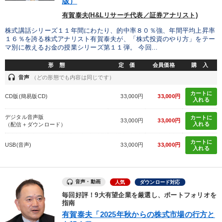
版）
有賀泰夫(H&Lリサーチ代表／証券アナリスト)
タグから探す
local_offer
refresh
更新する
株式講話シリーズ１１年間にわたり、的中率８０％強、年間平均上昇率
１６％を誇る株式アナリスト有賀泰夫が、「株式投資のやり方」をテー
すべての音声・動画（全2077タイトル）からお探しいただけます
マ別に教えるお金の授業シリーズ第１１弾。 今回...
形 態
定 価
会員価格
購 入
タグ・キーワード
headset
音声
（どの形態でも内容は同じです）
カートに
労務問題・リスク対策
リベラルアーツ
サービス
CD版(簡易版CD)
33,000円
33,000円
入れる
コミュニケーション
プレゼン
株式市場
デジタル音声版
カートに
33,000円
33,000円
入れる
（配信＋ダウンロード）
リーダーシップ
不動産
生産性向上
伝統・文化
カートに
USB(音声)
33,000円
33,000円
入れる
お金の授業
ドラッカー
資産保全
SNS活用
運勢・先見
トレンド
仕事術・ビジネスハック
M&A
音声・動画
人気
ダウンロード対応
毎回好評！9大有望企業を厳選し、ポートフォリオを
不動産投資
ランチェスター戦略
話し方
指南
有賀泰夫「2025年秋からの株式市場の行方と