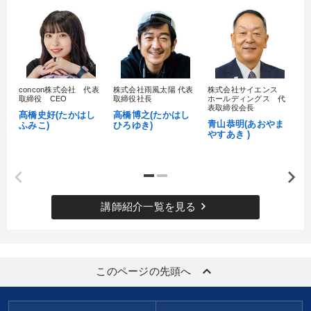
concon株式会社 代表
株式会社雨風太陽 代表
株式会社サイエンス
髙
取締役 CEO
取締役社長
ホールディングス 代
村
表取締役会長
髙橋史好(たかはし
高橋博之(たかはし
し
青山恭明(あおやま
ふみこ)
ひろゆき)
やすあき )
keyboard_arrow_right
講師紹介一覧を見る
keyboard_arrow_up
このページの先頭へ