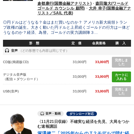
倉都康行(国際金融アナリスト)
・
森田隆大(ワールド
ゴールド カウンシル 顧問)
・
大井 幸子(国際金融アナ
リスト／SAIL 代表)
◎円ドルはどうなる？金はまだ買いなのか？ アメリカ新大統領トラン
プ政権の誕生。大きく動いた円ドルと上昇続くゴールドの行方は一体ど
うなるのか？経済、為替。ゴールドの実力講師陣３...
形 態
定 価
会員価格
購 入
headset
音声
（どの形態でも内容は同じです）
完売しま
CD版(簡易版CD)
33,000円
33,000円
した
デジタル音声版
カートに
33,000円
33,000円
入れる
（配信＋ダウンロード）
完売しま
USB(音声)
33,000円
33,000円
した
音声・動画
ダウンロード対応
〈11月21日収録〉不確実な経済を先見、大局をつか
む速報講話
塚澤健二「2025年からの T２モデルで読む経