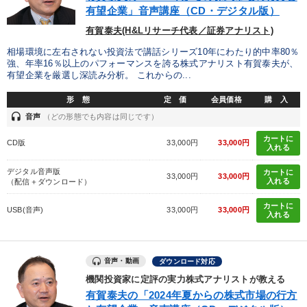
有望企業」音声講座（CD・デジタル版）
有賀泰夫(H&Lリサーチ代表／証券アナリスト)
相場環境に左右されない投資法で講話シリーズ10年にわたり的中率80％
強、年率16％以上のパフォーマンスを誇る株式アナリスト有賀泰夫が、
有望企業を厳選し深読み分析。 これからの...
形 態
定 価
会員価格
購 入
headset
音声
（どの形態でも内容は同じです）
カートに
CD版
33,000円
33,000円
入れる
デジタル音声版
カートに
33,000円
33,000円
入れる
（配信＋ダウンロード）
カートに
USB(音声)
33,000円
33,000円
入れる
音声・動画
ダウンロード対応
機関投資家に定評の実力株式アナリストが教える
有賀泰夫の「2024年夏からの株式市場の行方