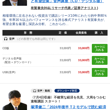
と有望企業」音声講座（CD・デジタル版）
有賀泰夫(H&Lリサーチ代表／証券アナリスト)
相場環境に左右されない投資法で講話シリーズ10年にわたり的中率80％
強、年率16％以上のパフォーマンスを誇る株式アナリスト有賀泰夫が、
有望企業を厳選し深読み分析。 これからの...
形 態
定 価
会員価格
購 入
headset
音声
（どの形態でも内容は同じです）
カートに
CD版
33,000円
33,000円
入れる
デジタル音声版
カートに
33,000円
33,000円
入れる
（配信＋ダウンロード）
カートに
USB(音声)
33,000円
33,000円
入れる
音声・動画
ダウンロード対応
〈7月4日収録〉不確実な経済を先見、大局をつかむ
速報講話 スタート！
塚澤健二「2024年後半 T２モデルで読む経済