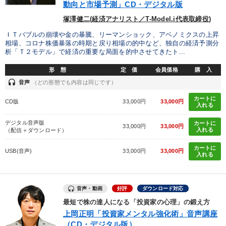
動向と市場予測」CD・デジタル版
塚澤健二(経済アナリスト／T-Model.i代表取締役)
ＩＴバブルの崩壊や金の暴騰、リーマンショック、アベノミクスの上昇
相場、コロナ株価暴落の時期と戻り相場の的中など、独自の経済予測分
析「Ｔ２モデル」で経済の重要な局面を的中させてきたト...
形 態
定 価
会員価格
購 入
headset
音声
（どの形態でも内容は同じです）
カートに
CD版
33,000円
33,000円
入れる
デジタル音声版
カートに
33,000円
33,000円
入れる
（配信＋ダウンロード）
カートに
USB(音声)
33,000円
33,000円
入れる
音声・動画
好評
ダウンロード対応
最短で株の達人になる「投資家の心理」の鍛え方
上岡正明「投資家メンタル強化術」音声講座
（CD・デジタル版）