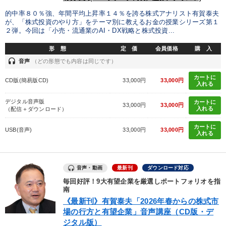
カテゴリー
的中率８０％強、年間平均上昇率１４％を誇る株式アナリスト有賀泰夫
が、「株式投資のやり方」をテーマ別に教えるお金の授業シリーズ第１
２弾。今回は「小売・流通業のAI・DX戦略と株式投資...
2026年春季全国経営者セミナー収録講演ＣＤ・講演ＤＶＤ・デジ
タル版（音声／動画ストリーミング・ダウンロード）
形 態
定 価
会員価格
購 入
headset
音声
（どの形態でも内容は同じです）
全国経営者セミナー収録〈売れ筋・人気ランキング〉＆新刊・好
評講話
カートに
CD版(簡易版CD)
33,000円
33,000円
入れる
【5月】音声・映像
デジタル音声版
カートに
33,000円
33,000円
入れる
（配信＋ダウンロード）
2025年夏季全国経営者セミナー収録講演ＣＤ・講演ＤＶＤ・デジ
タル版（音声／動画ストリーミング・ダウンロード）
カートに
USB(音声)
33,000円
33,000円
入れる
資産戦略
歴史・古典に学ぶ実務講話
数字・税務・決算書
全国経営者セミナー収録〈売れ筋・人気〉音声＆動画20選
音声・動画
最新刊
ダウンロード対応
毎回好評！9大有望企業を厳選しポートフォリオを指
会社のパフォーマンスを高める講話
148回夏季大会
南
《最新刊》有賀泰夫「2026年春からの株式市
【最新刊】時代を超える経営150の言葉＋社長のスピーチ・話材
場の行方と有望企業」音声講座（CD版・デ
集２タイトル
ジタル版）