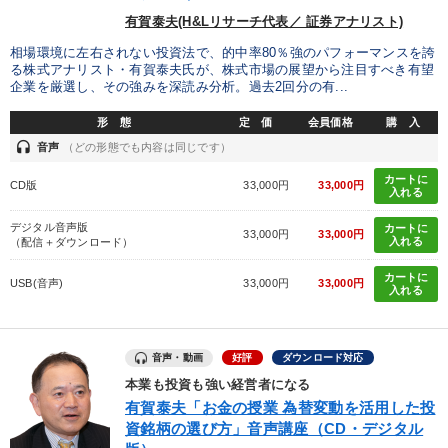
2025年春季全国経営者セミナー収録講演ＣＤ・講演ＤＶＤ・デジ
有賀泰夫(H&Lリサーチ代表／ 証券アナリスト)
タル版（音声／動画ストリーミング・ダウンロード）
相場環境に左右されない投資法で、的中率80％強のパフォーマンスを誇
る株式アナリスト・有賀泰夫氏が、株式市場の展望から注目すべき有望
目的別
企業を厳選し、その強みを深読み分析。過去2回分の有...
形 態
定 価
会員価格
購 入
販売力を強化したい
後継者に聞かせたい
headset
音声
（どの形態でも内容は同じです）
カートに
社員研修を行いたい
業績を伸ばしたい
CD版
33,000円
33,000円
入れる
デジタル音声版
新事業・新商品づくり
発想力を磨きたい
カートに
33,000円
33,000円
入れる
（配信＋ダウンロード）
カートに
USB(音声)
33,000円
33,000円
キーワード
入れる
スポーツ関係
商品開発
DX
心を磨く
音声・動画
好評
ダウンロード対応
本業も投資も強い経営者になる
労務問題・リスク対策
イノベーション
有賀泰夫「お金の授業 為替変動を活用した投
資銘柄の選び方」音声講座（CD・デジタル
※「更新」を押すと「カテゴリー」「目的別」「キーワード」を更新いただけます。