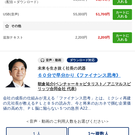
入れる
（配信＋ダウンロード）
カートに
USB(音声)
55,000円
51,700円
財務・数字力の向上
社員研修を行いたい
入れる
star_border
その他
経営を改善したい
社長の姿勢を学びたい
カートに
追加テキスト
2,200円
2,200円
入れる
販売力を強化したい
発想力を磨きたい
キーワード
音声・動画
ダウンロード対応
未来を生き抜く社長の武器
６０分で早分かり《ファイナンス思考》
入門篇
ランチェスター戦略
デジタルマーケティング
朝倉祐介(ベンチャーキャピタリスト／アニマルスピ
リッツ合同会社 代表)
老舗企業
営業
松下幸之助
会社の成長の仕組みが見える「ファイナンス思考」とは。ミクシィ再建
の元社長が教えるＰＬとＢＳの読み方、今と将来のおカネで掴む企業価
※「更新」を押すと「カテゴリー」「目的別」「キーワード」を更新いただけます。
値の高め方、ＰＬ脳に陥らない５つの急所 A22...
＜音声・動画のご利用人数をお選びください＞
タグから探す
local_offer
refresh
更新する
１人
1〜複数人
すべての音声・動画（全2077タイトル）からお探しいただけます