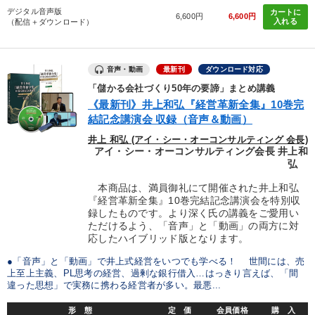
デジタル音声版
カートに
6,600円
6,600円
入れる
（配信＋ダウンロード）
音声・動画
最新刊
ダウンロード対応
「儲かる会社づくり50年の要諦」まとめ講義
《最新刊》井上和弘『経営革新全集』10巻完
結記念講演会 収録（音声＆動画）
井上 和弘 (アイ・シー・オーコンサルティング 会長)
アイ・シー・オーコンサルティング会長 井上和
弘
本商品は、満員御礼にて開催された井上和弘
『経営革新全集』10巻完結記念講演会を特別収
録したものです。より深く氏の講義をご愛用い
ただけるよう、「音声」と「動画」の両方に対
応したハイブリッド版となります。
●「音声」と「動画」で井上式経営をいつでも学べる！ 世間には、売
上至上主義、PL思考の経営、過剰な銀行借入…はっきり言えば、「間
違った思想」で実務に携わる経営者が多い。最悪...
形 態
定 価
会員価格
購 入