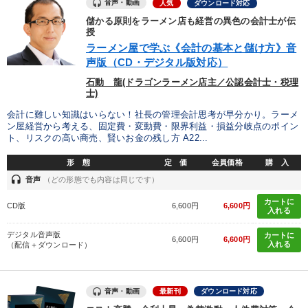
音声・動画
人気
ダウンロード対応
儲かる原則をラーメン店も経営の異色の会計士が伝
授
ラーメン屋で学ぶ《会計の基本と儲け方》音
声版（CD・デジタル版対応）
石動 龍(ドラゴンラーメン店主／公認会計士・税理
士)
会計に難しい知識はいらない！社長の管理会計思考が早分かり。ラーメ
ン屋経営から考える、固定費・変動費・限界利益・損益分岐点のポイン
ト、リスクの高い商売、賢いお金の残し方 A22...
形 態
定 価
会員価格
購 入
headset
音声
（どの形態でも内容は同じです）
カートに
CD版
6,600円
6,600円
入れる
デジタル音声版
カートに
6,600円
6,600円
入れる
（配信＋ダウンロード）
音声・動画
最新刊
ダウンロード対応