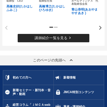
取締役 CEO
取締役社長
ホールディングス 代
村
表取締役会長
髙橋史好(たかはし
高橋博之(たかはし
し
青山恭明(あおやま
ふみこ)
ひろゆき)
やすあき )
keyboard_arrow_right
講師紹介一覧を見る
keyboard_arrow_up
このページの先頭へ
初めての方へ
新着情報
新着セミナー・新刊本・音
JMCA特別コンテンツ
声・動画
経営コラム「ＪＭＣＡweb
著者・講師紹介