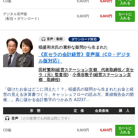
CD版
6,600円
6,600円
入れる
デジタル音声版
カートに
6,600円
6,600円
入れる
（配信＋ダウンロード）
音声・動画
ダウンロード対応
稲盛和夫氏の素朴な疑問から生まれた
《京セラの会計経営》音声版（CD・デジタ
ル版対応）
田村繁和(経営ステーション京都 代表取締役／京セ
ラ（元）監査役)
・
小長谷敦子(経営ステーション京
都 取締役)
「儲けたお金はどこに消えた！？」稲盛氏の疑問から生まれたお金と経
営の見える決算書づくり、キャッシュフローの読み方、業績報告会の開
催…。真に儲かる会計数字のつかみ方 A2237...
形 態
定 価
会員価格
購 入
headset
音声
（どの形態でも内容は同じです）
カートに
CD版
6,600円
6,600円
入れる