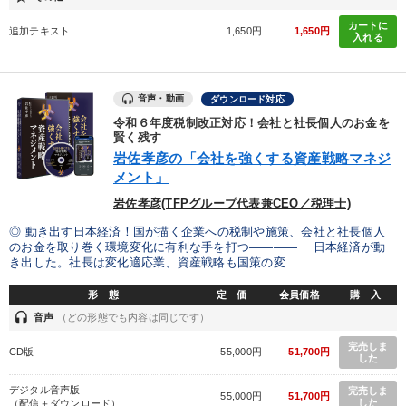
カートに
追加テキスト
1,650円
1,650円
入れる
音声・動画
ダウンロード対応
令和６年度税制改正対応！会社と社長個人のお金を
賢く残す
岩佐孝彦の「会社を強くする資産戦略マネジ
メント」
岩佐孝彦(TFPグループ代表兼CEO／税理士)
◎ 動き出す日本経済！国が描く企業への税制や施策、会社と社長個人
のお金を取り巻く環境変化に有利な手を打つ―――― 日本経済が動
き出した。社長は変化適応業、資産戦略も国策の変...
形 態
定 価
会員価格
購 入
headset
音声
（どの形態でも内容は同じです）
完売しま
CD版
55,000円
51,700円
した
デジタル音声版
完売しま
55,000円
51,700円
した
（配信＋ダウンロード）