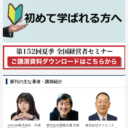
新刊の主な著者・講師紹介
concon株式会社 代表
株式会社雨風太陽 代表
株式会社サイエンス
髙