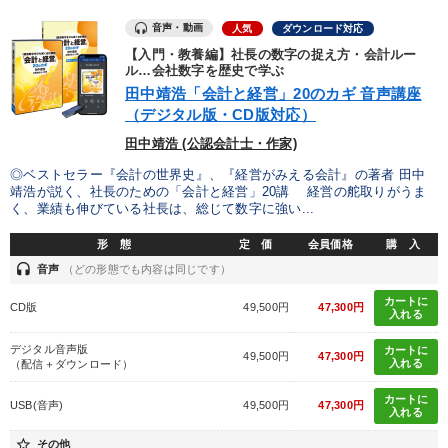
音声・動画
人気
ダウンロード対応
【入門・教養編】社長の数字の捉え方・会計ルー
ル…会社数字を歴史で学ぶ
田中靖浩「会計と経営」20のカギ 音声講座
（デジタル版・CD版対応）
田中靖浩 (公認会計士・作家)
◎ベストセラー『会計の世界史』、『経営がみえる会計』の著者 田中
靖浩が説く、社長のための「会計と経営」20講 経営の舵取りがうま
く、業績も伸びている社長は、総じて数字に強い...
形 態
定 価
会員価格
購 入
headset
音声
（どの形態でも内容は同じです）
カートに
CD版
49,500円
47,300円
入れる
デジタル音声版
カートに
49,500円
47,300円
入れる
（配信＋ダウンロード）
カートに
USB(音声)
49,500円
47,300円
入れる
star_border
その他