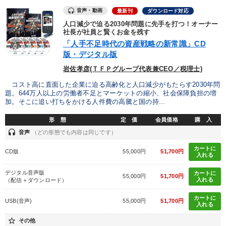
音声・動画
最新刊
ダウンロード対応
製造業
卸売・小売・飲食業
建設・不動産業
人口減少で迫る2030年問題に先手を打つ！オーナー
社長が社員と賢くお金を残す
IT・サービス・金融業
コンサルタント
専門家
「人手不足時代の資産戦略の新常識」CD
版・デジタル版
岩佐孝彦(ＴＦＰグループ代表兼CEO／税理士)
キーワード
コスト高に直面した企業に迫る高齢化と人口減少がもたらす2030年問
題。644万人以上の労働者不足とマーケットの縮小、社会保障負担の増
株式投資
DX
入門篇
大竹愼一
加。そこに追い打ちをかける人件費の高騰と国の持...
健康・ウェルビーイング
ランチェスター戦略
形 態
定 価
会員価格
購 入
headset
音声
（どの形態でも内容は同じです）
※「更新」を押すと「テーマ」「キーワード」を更新いただけます。
カートに
CD版
55,000円
51,700円
入れる
デジタル音声版
カートに
経営音声・動画を探す
ondemand_video
refresh
55,000円
51,700円
更新する
入れる
（配信＋ダウンロード）
全国経営者セミナー収録物以外の経営教材（全762タイトル）からお探
カートに
USB(音声)
55,000円
51,700円
しいただけます
入れる
star_border
その他