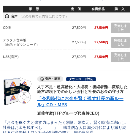
形 態
定 価
会員価格
購 入
headset
音声
（どの形態でも内容は同じです）
完売しま
CD版
27,500円
27,500円
した
デジタル音声版
完売しま
27,500円
27,500円
した
（配信＋ダウンロード）
完売しま
USB(音声)
27,500円
27,500円
した
音声・動画
ダウンロード対応
人手不足・超高齢化・大増税・後継者難…変貌した
経営環境下での正しい会社と社長のお金の守り方
「令和時代にお金を賢く残す社長の新ルー
ル」CD・MP3
岩佐孝彦(TFPグループ代表兼CEO)
「お金を稼ぐ力と残す力はまったく別物、別次元。賢く時流に適応し、
社長はお金を残すべし―――」 構造的な人口減少時代により減り続
ける生産年齢人口と社会保障費の増大、国の資産課...