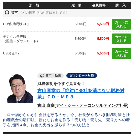
形 態
定 価
会員価格
購 入
headset
音声
（どの形態でも内容は同じです）
カートに
CD版(簡易版CD)
5,500円
5,500円
入れる
デジタル音声版
カートに
5,500円
5,500円
入れる
（配信＋ダウンロード）
カートに
USB(音声)
5,500円
5,500円
入れる
音声・動画
ダウンロード対応
財務体制を今すぐ見直せ！
古山喜章の「絶対に会社を潰さない財務対
策」ＣＤ・ＭＰ３
古山 喜章(アイ・シー・オーコンサルティング社長)
コロナ禍からいかに会社を守るのか。今、社長がやるべき財務対策と社
内埋蔵金の活用法、新たなお金を作る！売り物・売り先・売り方への着
手を指南 ●今、お金の支出を減らす３つの方法と...