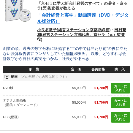
優秀各社の智恵と戦略
事業家のロマンと経営
「京セラに学ぶ新会計経営のすべて」の著者・京セ
ラ(元)監査役が教える
「会計経営と実学」動画講座（DVD・デジタ
若手異才経営者の発想
専門家のアドバイス
ル版対応）
リーダーの器量を学ぶ
小長谷敦子(経営ステーション京都取締役)
・
田村繁
和(経営ステーション京都代表、京セラ（元）監査
役)
テーマ
創業の頃、過去の数字分析に終始する“世の中では当たり前”の役に立た
ない決算報告書にウンザリしていた稲盛和夫氏。 以来、どうすれば会
計数字から自社の真実をつかみ、社長がやるべき...
営業・社員研修
会社のパフォーマンスを高める講話
形 態
定 価
会員価格
購 入
大竹愼一書籍
「儲けの本質」を突く
ondemand_video
動画
（どの形態でも内容は同じです）
カートに
DVD版
55,000円
51,700円
【最新刊】精神科医・和田秀樹の「老いない力」＋健康な社長と
入れる
会社をつくる厳選講話
デジタル動画版
カートに
55,000円
51,700円
入れる
（配信＋ダウンロード）
オーナー社長の「現場力の経営」＋現場の「儲ける力」をさらに
高める教材２選
カートに
USB(動画)
55,000円
51,700円
入れる
業種