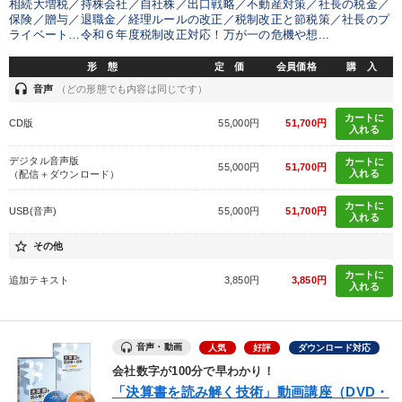
相続大増税／持株会社／自社株／出口戦略／不動産対策／社長の税金／
保険／贈与／退職金／経理ルールの改正／税制改正と節税策／社長のプ
ライベート…令和６年度税制改正対応！万が一の危機や想...
形 態
定 価
会員価格
購 入
headset
音声
（どの形態でも内容は同じです）
カートに
CD版
55,000円
51,700円
入れる
デジタル音声版
カートに
55,000円
51,700円
入れる
（配信＋ダウンロード）
カートに
USB(音声)
55,000円
51,700円
入れる
star_border
その他
カートに
追加テキスト
3,850円
3,850円
入れる
音声・動画
人気
好評
ダウンロード対応
会社数字が100分で早わかり！
「決算書を読み解く技術」動画講座（DVD・