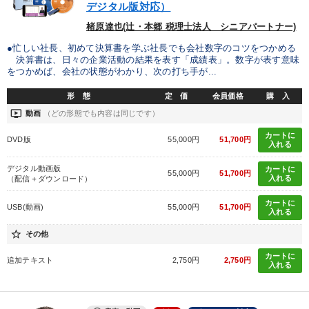
デジタル版対応）
楮原達也(辻・本郷 税理士法人 シニアパートナー)
●忙しい社長、初めて決算書を学ぶ社長でも会社数字のコツをつかめる
決算書は、日々の企業活動の結果を表す「成績表」。数字が表す意味
をつかめば、会社の状態がわかり、次の打ち手が...
形 態
定 価
会員価格
購 入
ondemand_video
動画
（どの形態でも内容は同じです）
カートに
DVD版
55,000円
51,700円
入れる
デジタル動画版
カートに
55,000円
51,700円
入れる
（配信＋ダウンロード）
カートに
USB(動画)
55,000円
51,700円
入れる
star_border
その他
カートに
追加テキスト
2,750円
2,750円
入れる