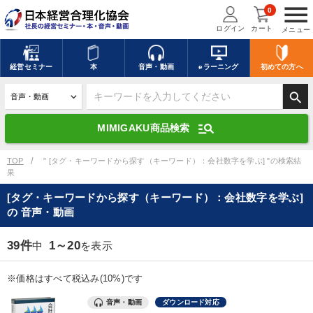
menu
0
ログイン
カート
メニュー
キーワードを入力して探す
edit
経営
セミナー
本
音声・動画
eラーニング
初めての方
へ
search
デジタル版対応のみ検索結果に表示する
manage_search
MIMIGAKU商品検索
search
上記の条件で検索
TOP
" [タグ・キーワードから探す（キーワード）：会社数字を学ぶ] "の検索結
果
[タグ・キーワードから探す（キーワード）：会社数字を学ぶ]
講演収録物を探す
mic
refresh
の 音声・動画
更新する
全国経営者セミナー講演収録物（全1315タイトル）からお探しいただけ
39件
1～20
中
を表示
ます
※価格はすべて税込み(10%)です
カテゴリー
音声・動画
ダウンロード対応