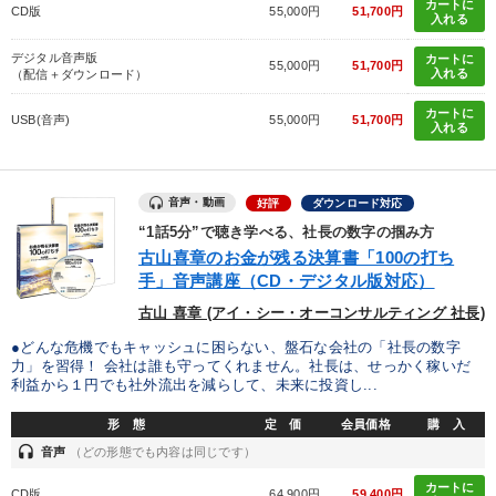
カートに
CD版
55,000円
51,700円
入れる
デジタル音声版
カートに
55,000円
51,700円
入れる
（配信＋ダウンロード）
カートに
USB(音声)
55,000円
51,700円
入れる
音声・動画
好評
ダウンロード対応
“1話5分”で聴き学べる、社長の数字の掴み方
古山喜章のお金が残る決算書「100の打ち
手」音声講座（CD・デジタル版対応）
古山 喜章 (アイ・シー・オーコンサルティング 社長)
●どんな危機でもキャッシュに困らない、盤石な会社の「社長の数字
力」を習得！ 会社は誰も守ってくれません。社長は、せっかく稼いだ
利益から１円でも社外流出を減らして、未来に投資し...
形 態
定 価
会員価格
購 入
headset
音声
（どの形態でも内容は同じです）
カートに
CD版
64,900円
59,400円