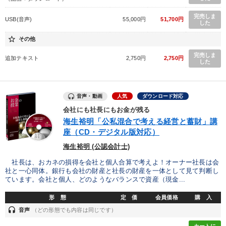
完売しま
USB(音声)
55,000円
51,700円
した
star_border
その他
完売しま
追加テキスト
2,750円
2,750円
した
音声・動画
人気
ダウンロード対応
会社にも社長にもお金が残る
海生裕明「公私混合で考える経営と蓄財」講
座（CD・デジタル版対応）
海生裕明 (公認会計士)
社長は、おカネの損得を会社と個人合算で考えよ！オーナー社長は会
社と一心同体。銀行も会社の財産と社長の財産を一体として見て判断し
ています。会社と個人、どのようなバランスで資産（現金...
形 態
定 価
会員価格
購 入
headset
音声
（どの形態でも内容は同じです）
カートに