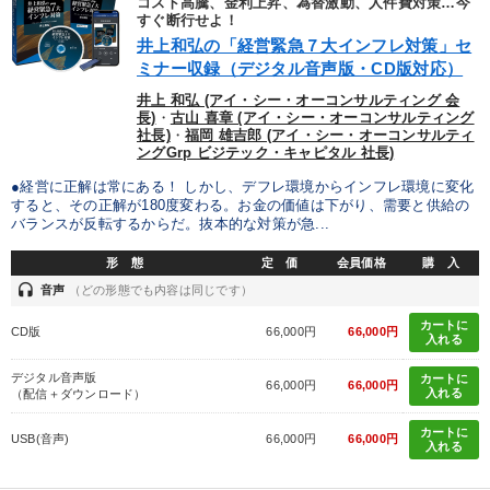
コスト高騰、金利上昇、為替激動、人件費対策…今
すぐ断行せよ！
井上和弘の「経営緊急７大インフレ対策」セ
ミナー収録（デジタル音声版・CD版対応）
井上 和弘 (アイ・シー・オーコンサルティング 会
長)
・
古山 喜章 (アイ・シー・オーコンサルティング
社長)
・
福岡 雄吉郎 (アイ・シー・オーコンサルティ
ングGrp ビジテック・キャピタル 社長)
●経営に正解は常にある！ しかし、デフレ環境からインフレ環境に変化
すると、その正解が180度変わる。お金の価値は下がり、需要と供給の
バランスが反転するからだ。抜本的な対策が急...
形 態
定 価
会員価格
購 入
headset
音声
（どの形態でも内容は同じです）
カートに
CD版
66,000円
66,000円
入れる
デジタル音声版
カートに
66,000円
66,000円
入れる
（配信＋ダウンロード）
カートに
USB(音声)
66,000円
66,000円
入れる