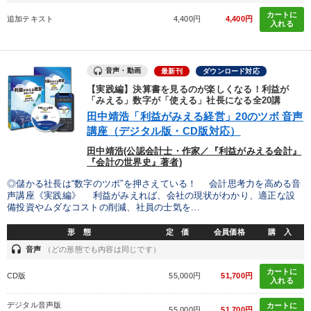
カテゴリー
カートに
追加テキスト
4,400円
4,400円
入れる
大竹愼一書籍
2026年夏季全国経営者セミナー収録講演ＣＤ・講演ＤＶＤ・デジ
音声・動画
最新刊
ダウンロード対応
タル版（音声／動画ストリーミング・ダウンロード）
【実践編】決算書を見るのが楽しくなる！利益が
「みえる」数字が「使える」社長になる全20講
【2月】音声・映像
田中靖浩「利益がみえる経営」20のツボ 音声
講座（デジタル版・CD版対応）
全国経営者セミナー収録〈売れ筋・人気〉音声＆動画20選
田中靖浩(公認会計士・作家／『利益がみえる会計』
『会計の世界史』著者)
企業戦略に学ぶ
営業・社員研修
【3月】音声・映像
◎儲かる社長は“数字のツボ”を押さえている！ 会計思考力を高める音
声講座《実践編》 利益がみえれば、会社の現状がわかり、適正な設
資産戦略
売上直結の営業力や販売力を獲得する
備投資やムダなコストの削減、社員の士気を...
2026年春季全国経営者セミナー収録講演ＣＤ・講演ＤＶＤ・デジ
形 態
定 価
会員価格
購 入
タル版（音声／動画ストリーミング・ダウンロード）
headset
音声
（どの形態でも内容は同じです）
マーケティング
後継社長・アトツギ
カートに
CD版
55,000円
51,700円
入れる
デジタル音声版
カートに
目的別
55,000円
51,700円