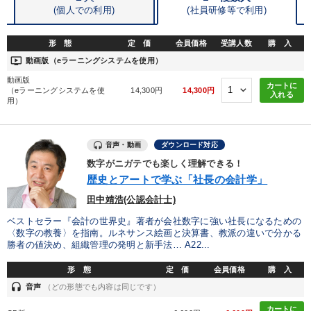
(個人での利用)
(
社員研修等で利用)
タグ・キーワード
形 態
定 価
会員価格
受講人数
購 入
ondemand_video
動画版（eラーニングシステムを使用）
ブランディング
会社を守る
女性経営者
SNS活用
動画版
カートに
（eラーニングシステムを使
14,300円
14,300円
入れる
伝統・文化
採用
企業文化
節税
教育
用）
会社数字を学ぶ
会長
ドラッカー
対談・座談会
音声・動画
ダウンロード対応
ランチェスター戦略
商品開発
聞き手・作間信司
数字がニガテでも楽しく理解できる！
歴史とアートで学ぶ「社長の会計学」
コミュニケーション
後継者
お金の授業
トレンド
田中靖浩(公認会計士)
SDGs
銀行交渉
FCビジネス
マーケティング
ベストセラー『会計の世界史』著者が会社数字に強い社長になるための
〈数字の教養〉を指南。ルネサンス絵画と決算書、教派の違いで分かる
勝者の値決め、組織管理の発明と新手法… A22...
※「更新」を押すと「タグ・キーワード」を更新いただけます。
形 態
定 価
会員価格
購 入
headset
音声
（どの形態でも内容は同じです）
カートに