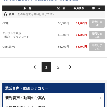
形 態
定 価
会員価格
購 入
headset
音声
（どの形態でも内容は同じです）
完売しま
CD版
55,000円
51,700円
した
デジタル音声版
完売しま
55,000円
51,700円
した
（配信＋ダウンロード）
完売しま
USB(音声)
55,000円
51,700円
した
keyboard_arrow_left
keyboard_arrow_right
1
2
講話音声・動画カテゴリー
新刊音声・動画のご案内