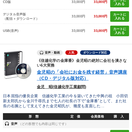
CD版
33,000円
33,000円
入れる
デジタル音声版
カートに
33,000円
33,000円
入れる
（配信＋ダウンロード）
カートに
USB(音声)
33,000円
33,000円
入れる
音声・動画
人気
ダウンロード対応
《信越化学の金庫番》金児昭の絶対に会社を潰さな
い6大実務
金児昭の「会社にお金を残す経営」音声講座
（CD・デジタル版対応）
金児 昭(信越化学工業顧問)
日本屈指の優良企業 信越化学工業の今を築いてきた中興の祖 小田切
新太郎氏から金川千尋氏まで七人の社長の下で“金庫番”として、また社
長の右腕として支えてきた金児昭氏が、幾度も直面した...
形 態
定 価
会員価格
購 入
headset
音声
（どの形態でも内容は同じです）