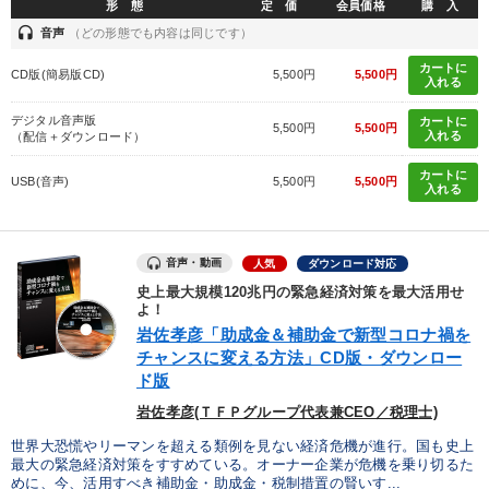
形 態
定 価
会員価格
購 入
headset
音声
（どの形態でも内容は同じです）
カートに
CD版(簡易版CD)
5,500円
5,500円
入れる
デジタル音声版
カートに
5,500円
5,500円
入れる
（配信＋ダウンロード）
カートに
USB(音声)
5,500円
5,500円
入れる
音声・動画
人気
ダウンロード対応
史上最大規模120兆円の緊急経済対策を最大活用せ
よ！
岩佐孝彦「助成金＆補助金で新型コロナ禍を
チャンスに変える方法」CD版・ダウンロー
ド版
岩佐孝彦(ＴＦＰグループ代表兼CEO／税理士)
世界大恐慌やリーマンを超える類例を見ない経済危機が進行。国も史上
最大の緊急経済対策をすすめている。オーナー企業が危機を乗り切るた
めに、今、活用すべき補助金・助成金・税制措置の賢いす...