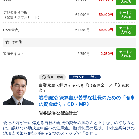
入れる
デジタル音声版
カートに
64,900円
59,400円
入れる
（配信＋ダウンロード）
カートに
USB(音声)
64,900円
59,400円
入れる
star_border
その他
カートに
追加テキスト
2,750円
2,750円
入れる
音声・動画
ダウンロード対応
事業永続へ押さえるべき「出るお金」と「入るお
金」
岩谷誠治 決算書が苦手な社長のための「有事
の資金繰り」CD・MP3
岩谷誠治(公認会計士)
会社の万が一に備える自社の現状の資金の掴み方と上手な手の打ち方と
は。誤りない助成金申請への注意点、融資制度の現状、中小企業向けの
追加支援策を解説指導 ●２つのステップで「会社...