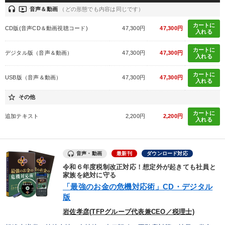
headset
ondemand_video
音声＆動画
（どの形態でも内容は同じです）
カートに
CD版(音声CD＆動画視聴コード)
47,300円
47,300円
入れる
カートに
デジタル版（音声＆動画）
47,300円
47,300円
入れる
カートに
USB版（音声＆動画）
47,300円
47,300円
入れる
star_border
その他
カートに
追加テキスト
2,200円
2,200円
入れる
音声・動画
最新刊
ダウンロード対応
令和６年度税制改正対応！想定外が起きても社員と
家族を絶対に守る
「最強のお金の危機対応術」CD・デジタル
版
岩佐孝彦(TFPグループ代表兼CEO／税理士)