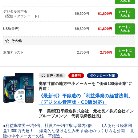
入れる
デジタル音声版
カートに
69,300円
61,600円
入れる
（配信＋ダウンロード）
カートに
USB(音声)
69,300円
61,600円
入れる
star_border
その他
カートに
追加テキスト
2,750円
2,750円
入れる
音声・動画
最新刊
ダウンロード対応
廃業寸前の地方中小メーカーを “価値100億企業”に
再建！
《最新刊》平鍛造の「利益爆発の経営法則」
（デジタル音声版・CD版対応）
平 美都江(平鍛造株式会社 元社長／株式会社イン
プルーブメンツ 代表取締役社長)
●利益率業界平均4倍、社員の平均年収は県内2倍、 1人あたり経常利
益1,300万円超！ 爆発的な儲けを生み出す会社のつくり方を公開 北
陸の中小メーカーの雄・平鍛造。...