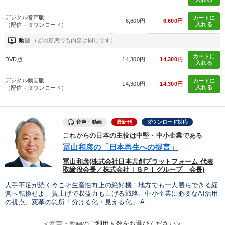
デジタル音声版
カートに
6,600円
6,600円
入れる
（配信＋ダウンロード）
ondemand_video
動画
（どの形態でも内容は同じです）
カートに
DVD版
14,300円
14,300円
入れる
デジタル動画版
カートに
14,300円
14,300円
入れる
（配信＋ダウンロード）
音声・動画
最新刊
ダウンロード対応
これからの日本の主役は中堅・中小企業である
冨山和彦の「日本再生への提言」
冨山和彦(株式会社日本共創プラットフォーム 代表
取締役会長／株式会社ＩＧＰＩグループ 会長)
人手不足が続く今こそ生産性向上の絶好機！地方でも一人勝ちできる経
営へ転換せよ。賃上げで収益力も上げる戦略、中小企業に必要なAI活用
の視点、変革の急所「分ける化・見える化」 A...
＜音声・動画のご利用人数をお選びください＞