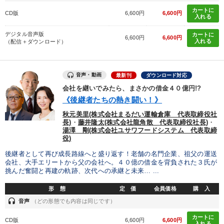
カートに
CD版
6,600円
6,600円
入れる
デジタル音声版
カートに
6,600円
6,600円
入れる
（配信＋ダウンロード）
音声・動画
最新刊
ダウンロード対応
会社を継いでみたら、まさかの借金４０億円!?
《後継者たちの熱き闘い！》
秋元美里(株式会社まるだい運輸倉庫 代表取締役社
長)
・
藤井隆太(株式会社龍角散 代表取締役社長)
・
湯澤 剛(株式会社ユサワフードシステム 代表取締
役)
後継者として再び成長路線へと盛り返す！老舗の名門企業、祖父の運送
会社、大手エリートから父の会社へ。４０億の借金を背負された３氏が
挑んだ奮闘と再建の軌跡、次代への承継と未来… ...
形 態
定 価
会員価格
購 入
headset
音声
（どの形態でも内容は同じです）
カートに
CD版
6,600円
6,600円
入れる