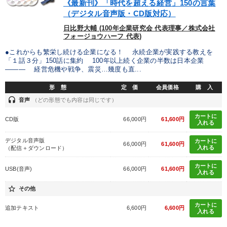
《最新刊》「時代を超える経営」150の言葉
IT・サービス・金融業
コンサルタント
専門家
（デジタル音声版・CD版対応）
日比野大輔 (100年企業研究会 代表理事／株式会社
キーワード
フォージョウハーフ 代表)
●これからも繁栄し続ける企業になる！ 永続企業が実践する教えを
「１話３分」150話に集約 100年以上続く企業の半数は日本企業
リピート
企業再建
デジタルマーケティング
――― 経営危機や戦争、震災…幾度も直...
インフレ対策・値上げ
上場企業
銀行交渉
形 態
定 価
会員価格
購 入
headset
音声
（どの形態でも内容は同じです）
※「更新」を押すと「テーマ」「キーワード」を更新いただけます。
カートに
CD版
66,000円
61,600円
入れる
デジタル音声版
カートに
経営音声・動画を探す
ondemand_video
refresh
更新する
66,000円
61,600円
入れる
（配信＋ダウンロード）
全国経営者セミナー収録物以外の経営教材（全762タイトル）からお探
カートに
USB(音声)
66,000円
61,600円
しいただけます
入れる
star_border
その他
カテゴリー
カートに
追加テキスト
6,600円
6,600円
入れる
2025年春季全国経営者セミナー収録講演ＣＤ・講演ＤＶＤ・デジ