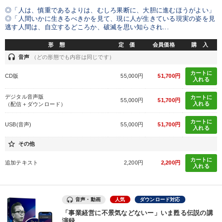
◎「人は、慎重であるよりは、むしろ果断に、大胆に進むほうがよい」
◎「人間いかに生きるべきかを見て、現に人が生きている現実の姿を見
逃す人間は、自立するどころか、破滅を思い知らされ...
形 態
定 価
会員価格
購 入
headset
音声
（どの形態でも内容は同じです）
カートに
CD版
55,000円
51,700円
入れる
デジタル音声版
カートに
55,000円
51,700円
入れる
（配信＋ダウンロード）
カートに
USB(音声)
55,000円
51,700円
入れる
star_border
その他
カートに
追加テキスト
2,200円
2,200円
入れる
音声・動画
人気
ダウンロード対応
「事業経営に不景気などないー」いま甦る伝説の講
演録