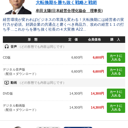
大転換期を勝ち抜く戦略と戦術
牟田太陽(日本経営合理化協会 理事長)
経営環境が変わればビジネスの常識も変わる！大転換期には経営者の実
行力が必須。好調企業の共通点と磨くべき商品力、攻めの経営１１の打
ち手…これからを勝ち抜く社長の４大実務 A22...
形 態
定 価
会員価格
購 入
headset
音声
（どの形態でも内容は同じです）
カートに
CD版
6,600円
6,600円
入れる
デジタル音声版
カートに
6,600円
6,600円
入れる
（配信＋ダウンロード）
ondemand_video
動画
（どの形態でも内容は同じです）
カートに
DVD版
14,300円
14,300円
入れる
デジタル動画版
カートに
14,300円
14,300円
入れる
（配信＋ダウンロード）