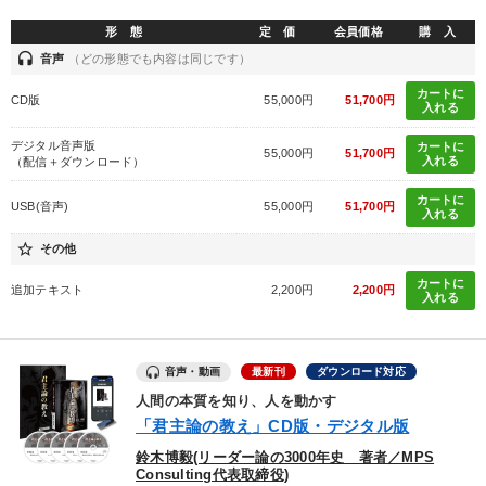
形 態
定 価
会員価格
購 入
headset
音声
（どの形態でも内容は同じです）
カートに
CD版
55,000円
51,700円
入れる
デジタル音声版
カートに
55,000円
51,700円
入れる
（配信＋ダウンロード）
カートに
USB(音声)
55,000円
51,700円
入れる
star_border
その他
カートに
追加テキスト
2,200円
2,200円
入れる
音声・動画
最新刊
ダウンロード対応
人間の本質を知り、人を動かす
「君主論の教え」CD版・デジタル版
鈴木博毅(リーダー論の3000年史 著者／MPS
Consulting代表取締役)