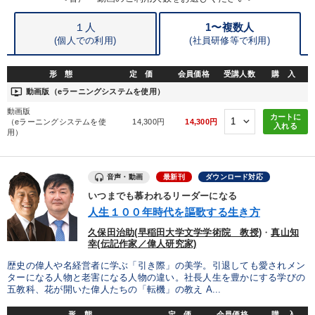
１人
1〜複数人
(個人での利用)
(
社員研修等で利用)
形 態
定 価
会員価格
受講人数
購 入
ondemand_video
動画版（eラーニングシステムを使用）
動画版
カートに
（eラーニングシステムを使
14,300円
14,300円
入れる
用）
音声・動画
最新刊
ダウンロード対応
いつまでも慕われるリーダーになる
人生１００年時代を謳歌する生き方
久保田治助(早稲田大学文学学術院 教授)
・
真山知
幸(伝記作家／偉人研究家)
歴史の偉人や名経営者に学ぶ「引き際」の美学。引退しても愛されメン
ターになる人物と老害になる人物の違い。社長人生を豊かにする学びの
五教科、花が開いた偉人たちの「転機」の教え A...
形 態
定 価
会員価格
購 入