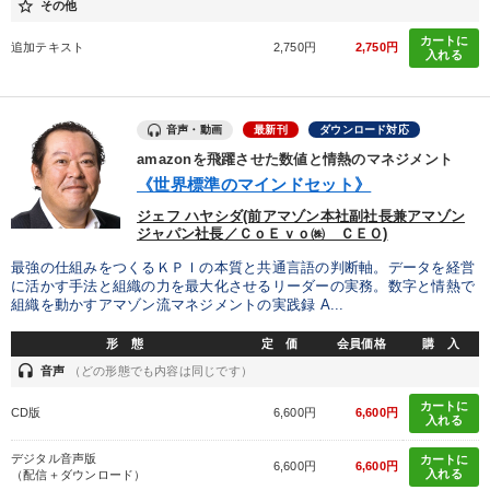
star_border
その他
カートに
財務・数字力の向上
財務・数字力の向上
追加テキスト
2,750円
2,750円
入れる
キーワード
音声・動画
最新刊
ダウンロード対応
amazonを飛躍させた数値と情熱のマネジメント
仕事術・ビジネスハック
広報・PR
心を磨く
政治家
《世界標準のマインドセット》
ジェフ ハヤシダ(前アマゾン本社副社長兼アマゾン
AI
中村天風
ジャパン社長／ＣｏＥｖｏ㈱ ＣＥＯ)
最強の仕組みをつくるＫＰＩの本質と共通言語の判断軸。データを経営
※「更新」を押すと「カテゴリー」「目的別」「キーワード」を更新いただけます。
に活かす手法と組織の力を最大化させるリーダーの実務。数字と情熱で
組織を動かすアマゾン流マネジメントの実践録 A...
タグから探す
local_offer
refresh
更新する
形 態
定 価
会員価格
購 入
headset
音声
（どの形態でも内容は同じです）
すべての音声・動画（全2077タイトル）からお探しいただけます
カートに
CD版
6,600円
6,600円
入れる
タグ・キーワード
デジタル音声版
カートに
6,600円
6,600円
入れる
（配信＋ダウンロード）