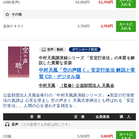
カートに
USB(音声)
55,000円
51,700円
入れる
star_border
その他
カートに
追加テキスト
2,750円
2,750円
入れる
音声・動画
ダウンロード対応
中村天風講演録シリーズ 「安定打坐法」の本質を解
説した貴重な音源
中村天風「空の声聴く」安定打坐法 解説と実
習 CD・デジタル版
中村天風
・
［監修］公益財団法人 天風会
公益財団法人天風会発行の「中村天風講演録シリーズ」 ●安定の打坐密
法の真諦は 心耳を澄まし 空の声きく 天風式坐禅法とも呼ばれる「安定
打坐法」。人間の心を迷わす妄雑念を...
形 態
定 価
会員価格
購 入
headset
音声
（どの形態でも内容は同じです）
カートに
CD版
5,500円
5,500円
入れる