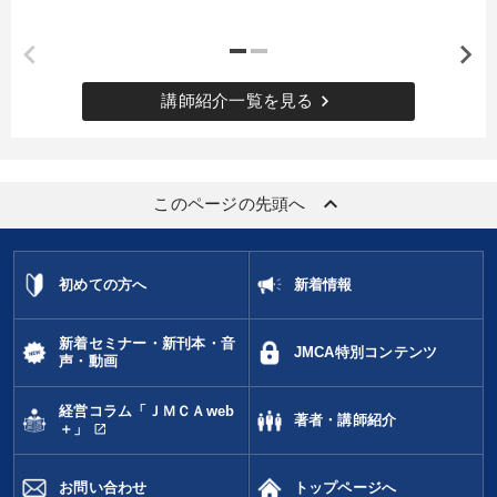
keyboard_arrow_right
講師紹介一覧を見る
keyboard_arrow_up
このページの先頭へ
初めての方へ
新着情報
新着セミナー・新刊本・音
JMCA特別コンテンツ
声・動画
経営コラム「ＪＭＣＡweb
著者・講師紹介
open_in_new
＋」
お問い合わせ
トップページへ