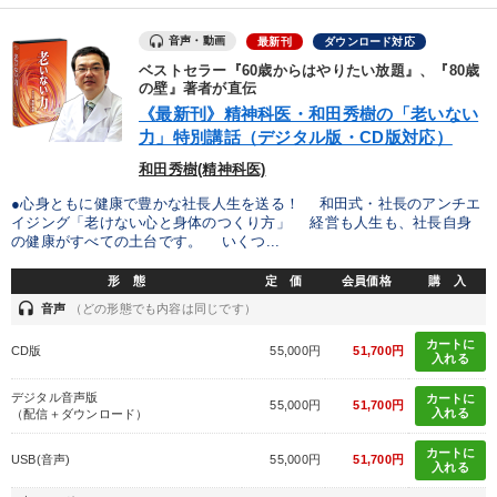
タル版（音声／動画ストリーミング・ダウンロード）
音声・動画
最新刊
ダウンロード対応
【6月】音声・映像
「儲けの本質」を突く
大竹愼一書籍
ベストセラー『60歳からはやりたい放題』、『80歳
の壁』著者が直伝
全国経営者セミナー収録〈売れ筋・人気ランキング〉＆新刊・好
評講話
《最新刊》精神科医・和田秀樹の「老いない
力」特別講話（デジタル版・CD版対応）
147回春季大会
和田秀樹(精神科医)
●心身ともに健康で豊かな社長人生を送る！ 和田式・社長のアンチエ
【最新刊】時代を超える経営150の言葉＋社長のスピーチ・話材
集２タイトル
イジング「老けない心と身体のつくり方」 経営も人生も、社長自身
の健康がすべての土台です。 いくつ...
マーケティング
148回夏季大会
成功哲学・人間学
形 態
定 価
会員価格
購 入
headset
音声
（どの形態でも内容は同じです）
経営リーダーの考え方と戦略を学ぶ
後継社長・アトツギ
カートに
CD版
55,000円
51,700円
入れる
目的別
デジタル音声版
カートに
55,000円
51,700円
入れる
（配信＋ダウンロード）
財務・数字力の向上
社長の姿勢を学びたい
カートに
USB(音声)
55,000円
51,700円
入れる
発想力を磨きたい
パフォーマンス向上