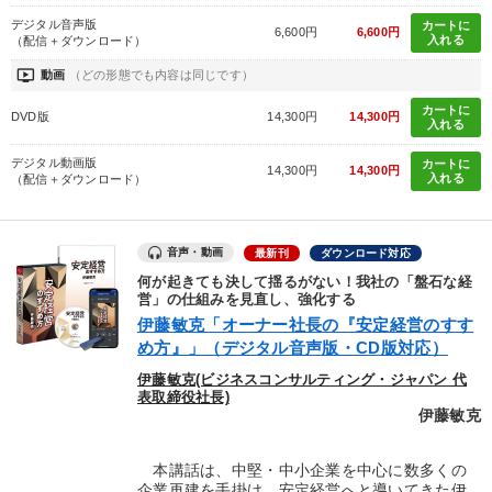
デジタル音声版
カートに
6,600円
6,600円
入れる
（配信＋ダウンロード）
ondemand_video
動画
（どの形態でも内容は同じです）
カートに
DVD版
14,300円
14,300円
入れる
デジタル動画版
カートに
14,300円
14,300円
入れる
（配信＋ダウンロード）
音声・動画
最新刊
ダウンロード対応
何が起きても決して揺るがない！我社の「盤石な経
営」の仕組みを見直し、強化する
伊藤敏克「オーナー社長の『安定経営のすす
め方』」（デジタル音声版・CD版対応）
伊藤敏克(ビジネスコンサルティング・ジャパン 代
表取締役社長)
伊藤敏克
本講話は、中堅・中小企業を中心に数多くの
企業再建を手掛け、安定経営へと導いてきた伊