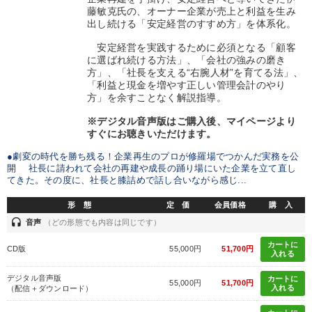
藤敏克氏の、オーナー企業が売上と利益を生み
出し続ける「安定経営のすすめ方」を体系化。
安定経営を実践するために必須となる「顧客
に選ばれ続ける方法」、「会社の強みの磨き
方」、「社長を支える“右腕人材”を育てる法」、
「利益と現金を増やす正しい管理会計のやり
方」を余すことなく解説指導。
※デジタル音声版はご購入後、マイページより
すぐにお聴きいただけます。
●劇変の時代を勝ち残る！企業再生のプロが修羅場でつかんだ実務を公
開 社長に請われて会社の再建や成長の踊り場にいた企業を立て直し
てきた。その度に、社長と膝詰めで話し合いながら感じ...
形 態
定 価
会員価格
購 入
headset
音声
（どの形態でも内容は同じです）
カートに
CD版
55,000円
51,700円
入れる
デジタル音声版
カートに
55,000円
51,700円
入れる
（配信＋ダウンロード）