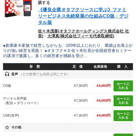
践する
《優良企業オタフクソースに学ぶ》ファミ
リービジネス永続発展の仕組みCD版・デジ
タル版
佐々木茂喜(オタフクホールディングス株式会社 社
長)
・
大澤真(株式会社フィーモ代表取締役)
●創業家８家族で経営しながらも、100年以上にわたり、業績は右肩上が
りの強い経営を実践！ ●オタフクＨＤ佐々木社長が全国経営者セミナー
の講演で披露し、多くの経営者が感銘を受け...
形 態
定 価
会員価格
購 入
headset
音声
（どの形態でも内容は同じです）
カートに
CD版
47,300円
44,000円
入れる
デジタル音声版
カートに
47,300円
44,000円
入れる
（配信＋ダウンロード）
カートに
USB(音声)
47,300円
44,000円
入れる
star_border
その他