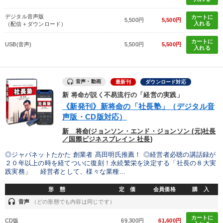
デジタル音声版
カートに
5,500円
5,500円
入れる
（配信＋ダウンロード）
カートに
USB(音声)
5,500円
5,500円
入れる
音声・動画
最新刊
ダウンロード対応
新 将命が説く不易流行の「経営の実践」
《新発刊》新将命の「社長塾」（デジタル音
声版・CD版対応）
新 将命(ジョンソン・エンド・ジョンソン (元)社長
／国際ビジネスブレイン 社長)
◎ジャパネットたかた 創業者 髙田明氏推薦！ ◎経営者必聴の講話録が
２０年以上の時を経てついに復刻！永続繁栄を決定する「社長の８大実
践実務」 経営者として、様々な業種...
形 態
定 価
会員価格
購 入
headset
音声
（どの形態でも内容は同じです）
カートに
CD版
69,300円
61,600円