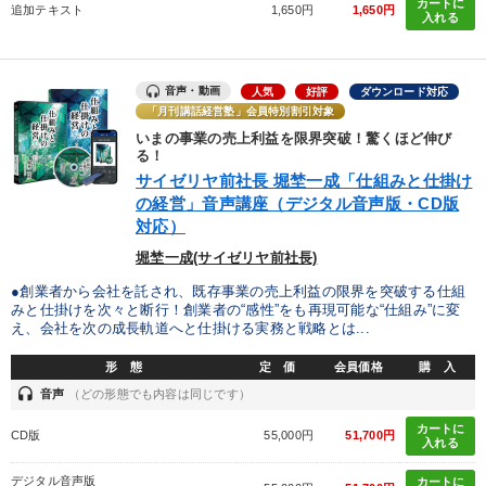
カートに
追加テキスト
1,650円
1,650円
入れる
音声・動画
人気
好評
ダウンロード対応
「月刊講話経営塾」会員特別割引対象
いまの事業の売上利益を限界突破！驚くほど伸び
る！
サイゼリヤ前社長 堀埜一成「仕組みと仕掛け
の経営」音声講座（デジタル音声版・CD版
対応）
堀埜一成(サイゼリヤ前社長)
●創業者から会社を託され、既存事業の売上利益の限界を突破する仕組
みと仕掛けを次々と断行！創業者の“感性”をも再現可能な“仕組み”に変
え、会社を次の成長軌道へと仕掛ける実務と戦略とは...
形 態
定 価
会員価格
購 入
headset
音声
（どの形態でも内容は同じです）
カートに
CD版
55,000円
51,700円
入れる
デジタル音声版
カートに