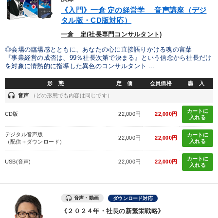
《入門》一倉 定の経営学 音声講座（デジ
タル版・CD版対応）
一倉 定(社長専門コンサルタント)
◎会場の臨場感とともに、あなたの心に直接語りかける魂の言葉
『事業経営の成否は、99％社長次第で決まる』という信念から社長だけ
を対象に情熱的に指導した異色のコンサルタント ...
形 態
定 価
会員価格
購 入
headset
音声
（どの形態でも内容は同じです）
カートに
CD版
22,000円
22,000円
入れる
デジタル音声版
カートに
22,000円
22,000円
入れる
（配信＋ダウンロード）
カートに
USB(音声)
22,000円
22,000円
入れる
音声・動画
ダウンロード対応
《２０２４年・社長の新繁栄戦略》