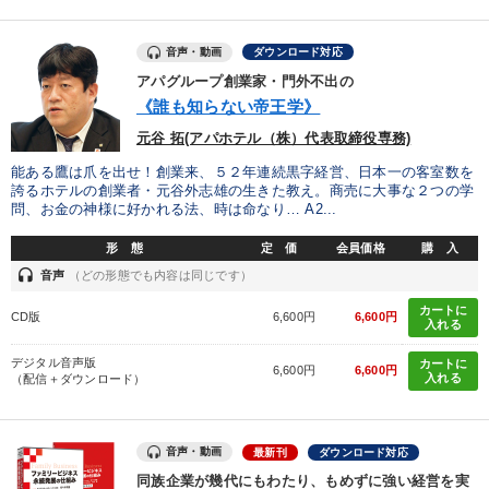
音声・動画
ダウンロード対応
アパグループ創業家・門外不出の
《誰も知らない帝王学》
元谷 拓(アパホテル（株）代表取締役専務)
能ある鷹は爪を出せ！創業来、５２年連続黒字経営、日本一の客室数を
誇るホテルの創業者・元谷外志雄の生きた教え。商売に大事な２つの学
問、お金の神様に好かれる法、時は命なり… A2...
形 態
定 価
会員価格
購 入
headset
音声
（どの形態でも内容は同じです）
カートに
CD版
6,600円
6,600円
入れる
デジタル音声版
カートに
6,600円
6,600円
入れる
（配信＋ダウンロード）
音声・動画
最新刊
ダウンロード対応
同族企業が幾代にもわたり、もめずに強い経営を実