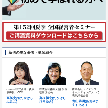
新刊の主な著者・講師紹介
concon株式会社 代表
株式会社雨風太陽 代表
株式会社サイエンス
髙
取締役 CEO
取締役社長
ホールディングス 代
村
表取締役会長
髙橋史好(たかはし
高橋博之(たかはし
し
青山恭明(あおやま
ふみこ)
ひろゆき)
やすあき )