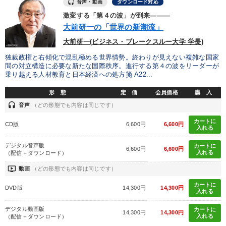
音声・動画
ダウンロード対応
激変する「第４の波」が到来―――
大前研一の「世界の新潮流」
大前研一(ビジネス・ブレークスルー大学 学長)
独裁政権と右傾化で混乱極める世界情勢。終わりが見えない複雑な国家
間の対立構造に必要な新たな国際秩序。進行する第４の波をリーダーが
乗り越える人材教育と日本経済への処方箋 A22...
形 態
定 価
会員価格
購 入
headset
音声
（どの形態でも内容は同じです）
カートに
CD版
6,600円
6,600円
入れる
デジタル音声版
カートに
6,600円
6,600円
入れる
（配信＋ダウンロード）
ondemand_video
動画
（どの形態でも内容は同じです）
カートに
DVD版
14,300円
14,300円
入れる
デジタル動画版
カートに
14,300円
14,300円
入れる
（配信＋ダウンロード）