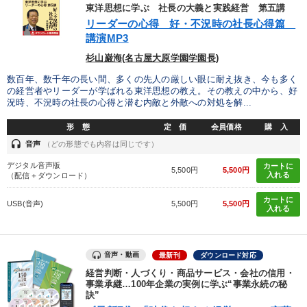
優秀各社の智恵と戦略
事業家のロマンと経営
東洋思想に学ぶ 社長の大義と実践経営 第五講
リーダーの心得 好・不況時の社長心得篇
若手異才経営者の発想
専門家のアドバイス
講演MP3
杉山巌海(名古屋大原学園学園長)
リーダーの器量を学ぶ
数百年、数千年の長い間、多くの先人の厳しい眼に耐え抜き、今も多く
の経営者やリーダーが学ばれる東洋思想の教え。その教えの中から、好
況時、不況時の社長の心得と潜む内敵と外敵への対処を解...
テーマ
形 態
定 価
会員価格
購 入
headset
音声
（どの形態でも内容は同じです）
【6月】音声・映像
資産戦略
デジタル音声版
カートに
5,500円
5,500円
入れる
全国経営者セミナー収録〈売れ筋・人気〉音声＆動画20選
（配信＋ダウンロード）
カートに
USB(音声)
5,500円
5,500円
147回春季大会
営業・社員研修
大竹愼一書籍
入れる
業種
音声・動画
最新刊
ダウンロード対応
経営判断・人づくり・商品サービス・会社の信用・
事業承継…100年企業の実例に学ぶ“事業永続の秘
製造業
卸売・小売・飲食業
建設・不動産業
訣”