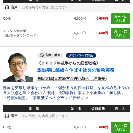
headset
音声
（どの形態でも内容は同じです）
カートに
CD版
6,600円
6,600円
入れる
デジタル音声版
カートに
6,600円
6,600円
入れる
（配信＋ダウンロード）
音声・動画
ダウンロード対応
《２０２５年後半からの経営戦略》
激動期に業績を伸ばす社長の緊急実務
牟田太陽(日本経営合理化協会 理事長)
難局を突破し飛躍をつかめ！「儲かる方向性＝戦略」を見極める社長の
８大視点と稼ぐ会社の３原則。成功事例に学ぶ中小企業の「勝ち筋」、
「時流×自流」、事業繁栄へのグランドデザイン ...
形 態
定 価
会員価格
購 入
headset
音声
（どの形態でも内容は同じです）
カートに
CD版
6,600円
6,600円
入れる