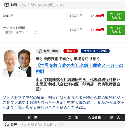
女性経営者
コミュニケーション
早わかり
プレゼン
ondemand_video
動画
（どの形態でも内容は同じです）
会社を守る
賃金制度
異発想
プロ経営者
カートに
DVD版
14,300円
14,300円
入れる
稲盛和夫
ブランディング
リピート
銀行交渉
デジタル動画版
カートに
14,300円
14,300円
入れる
（配信＋ダウンロード）
マネジメント
イノベーション
FCビジネス
後継者
ドラッカー
モノづくり
AI
両利きの経営
教育
音声・動画
最新刊
ダウンロード対応
麹と発酵技術で新たな市場を切り拓く
いい会社
人事戦略
マーケティング
《世界を救う麹の力》老舗・種麹メーカーの
挑戦
※「更新」を押すと「タグ・キーワード」を更新いただけます。
山元文晴(株式会社源麹研究所 代表取締役社長)
・
山元正博(株式会社河内源一郎商店 代表取締役会
長)
父との対立で突然の解雇、明日には不渡りの瀬戸際から麹の観光ビジネ
ス化で大成功！窮地を救った一倉定と中村天風の教え。食品から環境浄
化まで市場が広がる麹ビジネスと秘めた力 A22...
形 態
定 価
会員価格
購 入
headset
音声
（どの形態でも内容は同じです）