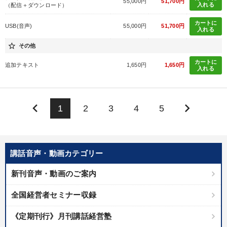
55,000円
51,700円
入れる
（配信＋ダウンロード）
カートに
USB(音声)
55,000円
51,700円
入れる
star_border
その他
カートに
追加テキスト
1,650円
1,650円
入れる
keyboard_arrow_left
keyboard_arrow_right
1
2
3
4
5
講話音声・動画カテゴリー
新刊音声・動画のご案内
全国経営者セミナー収録
《定期刊行》月刊講話経営塾