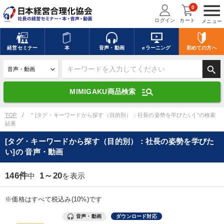
menu
0
ログイン
カート
メニュー
キーワードを入力して探す
edit
経営
セミナー
本
音声・動画
eラーニング
初めての方
へ
search
デジタル版対応のみ検索結果に表示する
manage_search
MIMIGAKU商品検索
search
上記の条件で検索
TOP
" [タグ・キーワードから探す（目的別）：社長の姿勢を学びたい] "の検索
結果
[タグ・キーワードから探す（目的別）：社長の姿勢を学びた
講演収録物を探す
mic
refresh
い]の 音声・動画
更新する
全国経営者セミナー講演収録物（全1315タイトル）からお探しいただけ
146件
1～20
中
を表示
ます
※価格はすべて税込み(10%)です
カテゴリー
音声・動画
ダウンロード対応