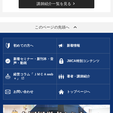
keyboard_arrow_right
講師紹介一覧を見る
keyboard_arrow_up
このページの先頭へ
初めての方へ
新着情報
新着セミナー・新刊本・音
JMCA特別コンテンツ
声・動画
経営コラム「ＪＭＣＡweb
著者・講師紹介
open_in_new
＋」
お問い合わせ
トップページへ