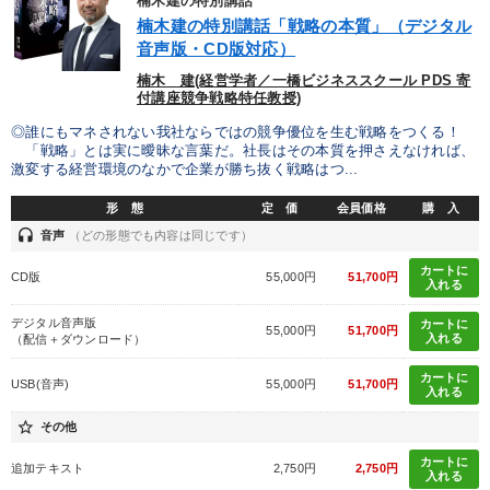
楠木建の特別講話
楠木建の特別講話「戦略の本質」（デジタル
音声版・CD版対応）
楠木 建(経営学者／一橋ビジネススクール PDS 寄
付講座競争戦略特任教授)
◎誰にもマネされない我社ならではの競争優位を生む戦略をつくる！
「戦略」とは実に曖昧な言葉だ。社長はその本質を押さえなければ、
激変する経営環境のなかで企業が勝ち抜く戦略はつ...
形 態
定 価
会員価格
購 入
headset
音声
（どの形態でも内容は同じです）
カートに
CD版
55,000円
51,700円
入れる
デジタル音声版
カートに
55,000円
51,700円
入れる
（配信＋ダウンロード）
カートに
USB(音声)
55,000円
51,700円
入れる
star_border
その他
カートに
追加テキスト
2,750円
2,750円
入れる