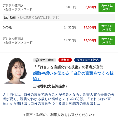
デジタル音声版
カートに
モノづくり
企業成長
6,600円
6,600円
入れる
（配信＋ダウンロード）
ondemand_video
動画
（どの形態でも内容は同じです）
※「更新」を押すと「カテゴリー」「目的別」「キーワード」を更新いただけます。
カートに
DVD版
14,300円
14,300円
入れる
タグから探す
local_offer
refresh
更新する
デジタル動画版
カートに
14,300円
14,300円
入れる
（配信＋ダウンロード）
すべての音声・動画（全2076タイトル）からお探しいただけます
タグ・キーワード
音声・動画
最新刊
ダウンロード対応
『「好き」を言語化する技術』の著者が直伝
感動や想いを伝える「自分の言葉をつくる技
松下幸之助
中村天風
SNS活用
リーダーシップ
術」
歴史に学ぶ
スポーツ関係
AI
井上和弘
三宅香帆(文芸評論家)
ＡＩ時代は、自分の言葉で語ることが強みとなる。新書大賞も受賞の著
海外の成功事例
話し方
不動産
商品開発
者が説く、読書でわかる欲しい情報とノイズの関係。「それっぽい言
葉」から抜け出し自分の言葉をつくる法と発想力の生み出し...
企業文化
広報・PR
金利
不動産投資
早わかり
＜音声・動画のご利用人数をお選びください＞