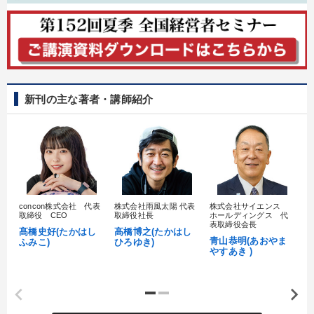
新刊の主な著者・講師紹介
concon株式会社 代表
株式会社雨風太陽 代表
株式会社サイエンス
髙
取締役 CEO
取締役社長
ホールディングス 代
村
表取締役会長
髙橋史好(たかはし
高橋博之(たかはし
し
青山恭明(あおやま
ふみこ)
ひろゆき)
やすあき )