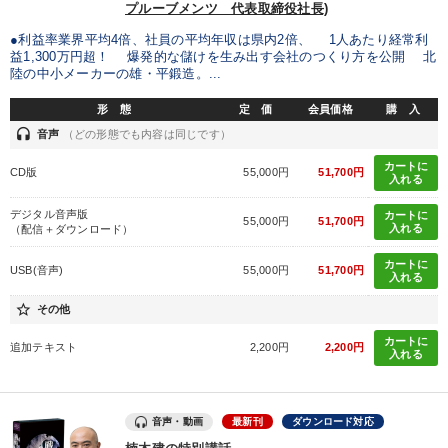
プルーブメンツ 代表取締役社長)
●利益率業界平均4倍、社員の平均年収は県内2倍、 1人あたり経常利
益1,300万円超！ 爆発的な儲けを生み出す会社のつくり方を公開 北
陸の中小メーカーの雄・平鍛造。...
形 態
定 価
会員価格
購 入
headset
音声
（どの形態でも内容は同じです）
カートに
CD版
55,000円
51,700円
入れる
デジタル音声版
カートに
55,000円
51,700円
入れる
（配信＋ダウンロード）
カートに
USB(音声)
55,000円
51,700円
入れる
star_border
その他
カートに
追加テキスト
2,200円
2,200円
入れる
音声・動画
最新刊
ダウンロード対応