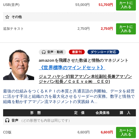
【2026年7月】音声・映像ご案内商品
カートに
USB(音声)
55,000円
51,700円
入れる
オーナー社長の「現場力の経営」＋現場の「儲ける力」をさらに
star_border
その他
高める教材２選
カートに
追加テキスト
2,750円
2,750円
2026年春季全国経営者セミナー収録講演ＣＤ・講演ＤＶＤ・デジ
入れる
タル版（音声／動画ストリーミング・ダウンロード）
音声・動画
最新刊
ダウンロード対応
目的別
amazonを飛躍させた数値と情熱のマネジメント
《世界標準のマインドセット》
後継者に聞かせたい
財務・数字力の向上
ジェフ ハヤシダ(前アマゾン本社副社長兼アマゾン
ジャパン社長／ＣｏＥｖｏ㈱ ＣＥＯ)
パフォーマンス向上
社員研修を行いたい
最強の仕組みをつくるＫＰＩの本質と共通言語の判断軸。データを経営
に活かす手法と組織の力を最大化させるリーダーの実務。数字と情熱で
経営を改善したい
新事業・新商品づくり
組織を動かすアマゾン流マネジメントの実践録 A...
形 態
定 価
会員価格
購 入
キーワード
headset
音声
（どの形態でも内容は同じです）
カートに
CD版
6,600円
6,600円
ベンチャー
ドラッカー
運勢・先見
推薦
入れる