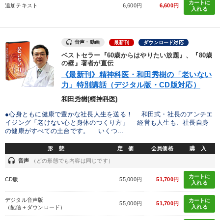
カートに
しいただけます
追加テキスト
6,600円
6,600円
入れる
カテゴリー
音声・動画
最新刊
ダウンロード対応
【最新刊】時代を超える経営150の言葉＋社長のスピーチ・話材
ベストセラー『60歳からはやりたい放題』、『80歳
集２タイトル
の壁』著者が直伝
《最新刊》精神科医・和田秀樹の「老いない
改善・生産性向上
会社のパフォーマンスを高める講話
力」特別講話（デジタル版・CD版対応）
和田秀樹(精神科医)
歴史・古典に学ぶ実務講話
●心身ともに健康で豊かな社長人生を送る！ 和田式・社長のアンチエ
イジング「老けない心と身体のつくり方」 経営も人生も、社長自身
全国経営者セミナー収録〈売れ筋・人気ランキング〉＆新刊・好
評講話
の健康がすべての土台です。 いくつ...
形 態
定 価
会員価格
購 入
「利上げ時代の最新・銀行対策」＋「不動産市況予測」＋「市場
予測と株式投資」最新刊
headset
音声
（どの形態でも内容は同じです）
カートに
【6月】音声・映像
成功哲学・人間学
CD版
55,000円
51,700円
入れる
売上直結の営業力や販売力を獲得する
デジタル音声版
カートに
55,000円
51,700円
入れる
（配信＋ダウンロード）