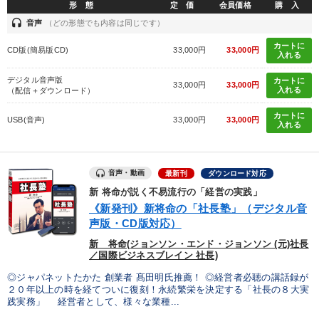
形 態
定 価
会員価格
購 入
headset
音声
（どの形態でも内容は同じです）
カートに
CD版(簡易版CD)
33,000円
33,000円
入れる
デジタル音声版
カートに
33,000円
33,000円
入れる
（配信＋ダウンロード）
カートに
USB(音声)
33,000円
33,000円
入れる
音声・動画
最新刊
ダウンロード対応
新 将命が説く不易流行の「経営の実践」
《新発刊》新将命の「社長塾」（デジタル音
声版・CD版対応）
新 将命(ジョンソン・エンド・ジョンソン (元)社長
／国際ビジネスブレイン 社長)
◎ジャパネットたかた 創業者 髙田明氏推薦！ ◎経営者必聴の講話録が
２０年以上の時を経てついに復刻！永続繁栄を決定する「社長の８大実
践実務」 経営者として、様々な業種...