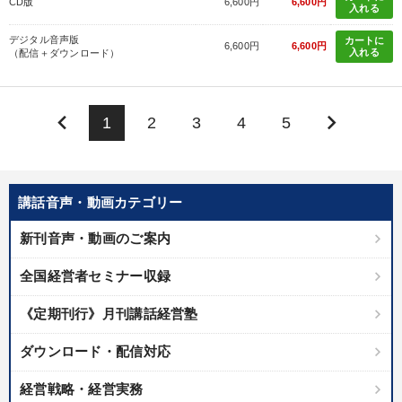
CD版
6,600円
6,600円
入れる
デジタル音声版
カートに
6,600円
6,600円
入れる
（配信＋ダウンロード）
keyboard_arrow_left
keyboard_arrow_right
1
2
3
4
5
講話音声・動画カテゴリー
新刊音声・動画のご案内
全国経営者セミナー収録
《定期刊行》月刊講話経営塾
ダウンロード・配信対応
経営戦略・経営実務