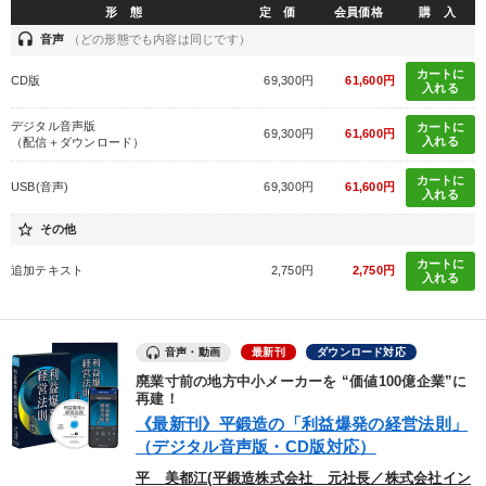
形 態
定 価
会員価格
購 入
headset
音声
（どの形態でも内容は同じです）
カートに
CD版
69,300円
61,600円
入れる
デジタル音声版
カートに
69,300円
61,600円
入れる
（配信＋ダウンロード）
カートに
USB(音声)
69,300円
61,600円
入れる
star_border
その他
カートに
追加テキスト
2,750円
2,750円
入れる
音声・動画
最新刊
ダウンロード対応
廃業寸前の地方中小メーカーを “価値100億企業”に
再建！
《最新刊》平鍛造の「利益爆発の経営法則」
（デジタル音声版・CD版対応）
平 美都江(平鍛造株式会社 元社長／株式会社イン