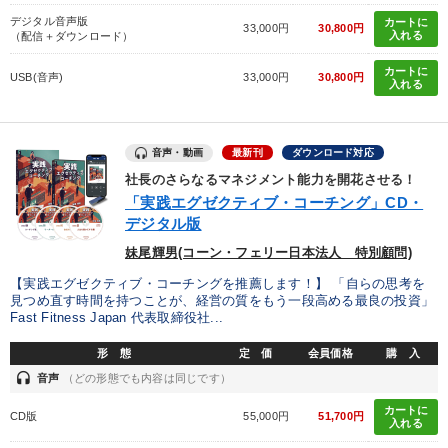
デジタル音声版
カートに
33,000円
30,800円
入れる
（配信＋ダウンロード）
カートに
USB(音声)
33,000円
30,800円
入れる
音声・動画
最新刊
ダウンロード対応
社長のさらなるマネジメント能力を開花させる！
「実践エグゼクティブ・コーチング」CD・
デジタル版
妹尾輝男(コーン・フェリー日本法人 特別顧問)
【実践エグゼクティブ・コーチングを推薦します！】 「自らの思考を
見つめ直す時間を持つことが、経営の質をもう一段高める最良の投資」
Fast Fitness Japan 代表取締役社...
形 態
定 価
会員価格
購 入
headset
音声
（どの形態でも内容は同じです）
カートに
CD版
55,000円
51,700円
入れる