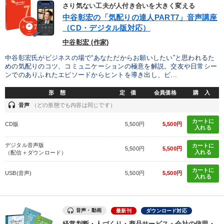
優秀各社の智恵と戦略
事業家のロマンと経営
さり気ない工夫が人付き合いを大きく変える
中谷彰宏の「気配りの達人PART7」音声講座
若手異才経営者の発想
専門家のアドバイス
（CD・デジタル版対応）
中谷彰宏 (作家)
リーダーの器量を学ぶ
中谷彰宏氏がビジネスの場で“あなただからお願いしたい”と思われるた
めの気配りのコツ、コミュニケーションの極意を解説。交友や日常シー
ンでのありふれたエピソードからヒントを導き出し、ビ...
テーマ
形 態
定 価
会員価格
購 入
headset
音声
（どの形態でも内容は同じです）
【最新刊】時代を超える経営150の言葉＋社長のスピーチ・話材
集２タイトル
カートに
CD版
5,500円
5,500円
入れる
「利上げ時代の最新・銀行対策」＋「不動産市況予測」＋「市場
予測と株式投資」最新刊
デジタル音声版
カートに
5,500円
5,500円
入れる
（配信＋ダウンロード）
資産戦略
【6月】音声・映像
カートに
USB(音声)
5,500円
5,500円
入れる
経営リーダーの考え方と戦略を学ぶ
2025年夏季全国経営者セミナー収録講演ＣＤ・講演ＤＶＤ・デジ
タル版（音声／動画ストリーミング・ダウンロード）
音声・動画
最新刊
ダウンロード対応