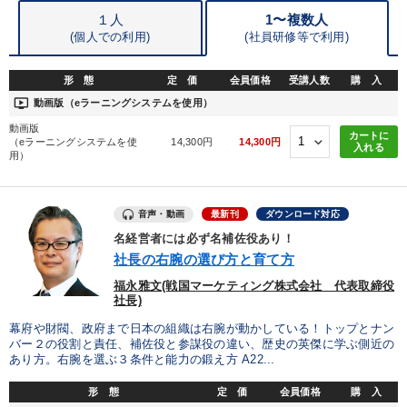
１人
1〜複数人
(個人での利用)
(
社員研修等で利用)
形 態
定 価
会員価格
受講人数
購 入
ondemand_video
動画版（eラーニングシステムを使用）
動画版
カートに
（eラーニングシステムを使
14,300円
14,300円
入れる
用）
音声・動画
最新刊
ダウンロード対応
名経営者には必ず名補佐役あり！
社長の右腕の選び方と育て方
福永雅文(戦国マーケティング株式会社 代表取締役
社長)
幕府や財閥、政府まで日本の組織は右腕が動かしている！トップとナン
バー２の役割と責任、補佐役と参謀役の違い、歴史の英傑に学ぶ側近の
あり方。右腕を選ぶ３条件と能力の鍛え方 A22...
形 態
定 価
会員価格
購 入