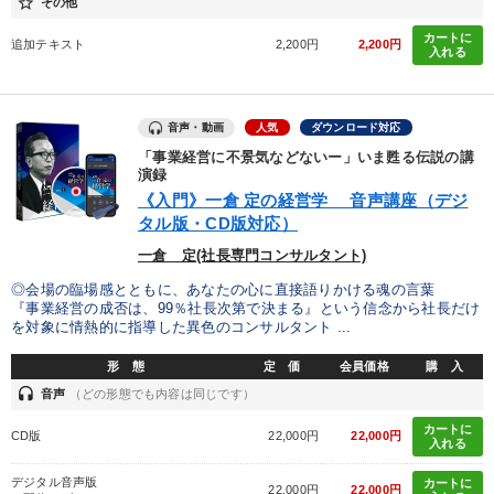
star_border
その他
カートに
追加テキスト
2,200円
2,200円
入れる
音声・動画
人気
ダウンロード対応
「事業経営に不景気などないー」いま甦る伝説の講
演録
《入門》一倉 定の経営学 音声講座（デジ
タル版・CD版対応）
一倉 定(社長専門コンサルタント)
◎会場の臨場感とともに、あなたの心に直接語りかける魂の言葉
『事業経営の成否は、99％社長次第で決まる』という信念から社長だけ
を対象に情熱的に指導した異色のコンサルタント ...
形 態
定 価
会員価格
購 入
headset
音声
（どの形態でも内容は同じです）
カートに
CD版
22,000円
22,000円
入れる
デジタル音声版
カートに
22,000円
22,000円