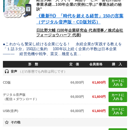
経営判断・人づくり・商品サービス・会社の信用・
事業承継…100年企業の実例に学ぶ“事業永続の秘
訣”
業種
《最新刊》「時代を超える経営」150の言葉
（デジタル音声版・CD版対応）
製造業
卸売・小売・飲食業
建設・不動産業
日比野大輔 (100年企業研究会 代表理事／株式会社
フォージョウハーフ 代表)
IT・サービス・金融業
コンサルタント
専門家
●これからも繁栄し続ける企業になる！ 永続企業が実践する教えを
「１話３分」150話に集約 100年以上続く企業の半数は日本企業
――― 経営危機や戦争、震災…幾度も直...
キーワード
形 態
定 価
会員価格
購 入
headset
音声
（どの形態でも内容は同じです）
労務問題・リスク対策
健康・ウェルビーイング
入門篇
カートに
CD版
66,000円
61,600円
入れる
会長
聞き手・作間信司
SNS活用
デジタル音声版
カートに
66,000円
61,600円
入れる
（配信＋ダウンロード）
※「更新」を押すと「テーマ」「キーワード」を更新いただけます。
カートに
USB(音声)
66,000円
61,600円
入れる
経営音声・動画を探す
ondemand_video
refresh
更新する
star_border
その他
全国経営者セミナー収録物以外の経営教材（全761タイトル）からお探