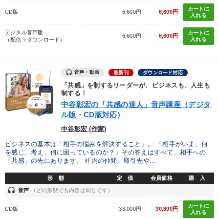
カートに
CD版
6,600円
6,600円
入れる
デジタル音声版
カートに
6,600円
6,600円
入れる
（配信＋ダウンロード）
音声・動画
最新刊
ダウンロード対応
「共感」を制するリーダーが、ビジネスも、人生も
制する！
中谷彰宏の「共感の達人」音声講座（デジタ
ル版・CD版対応）
中谷彰宏 (作家)
ビジネスの基本は「相手の悩みを解決すること」。 「相手がいま、何
を感じ、考え、何に困っているのか？」その答えはすべて、相手への
「共感」の先にあります。 社内の仲間、取引先や...
形 態
定 価
会員価格
購 入
headset
音声
（どの形態でも内容は同じです）
カートに
CD版
33,000円
30,800円
入れる