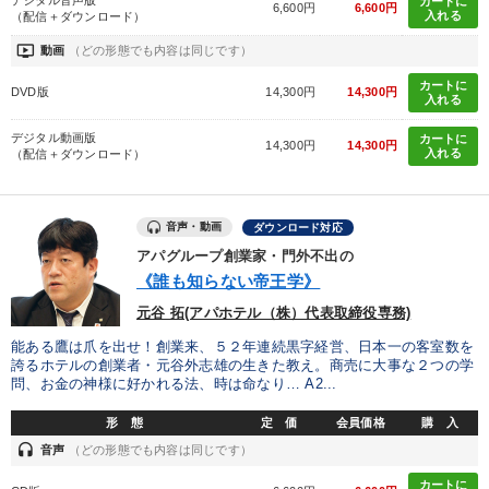
デジタル音声版
カートに
6,600円
6,600円
入れる
（配信＋ダウンロード）
ondemand_video
動画
（どの形態でも内容は同じです）
カートに
DVD版
14,300円
14,300円
入れる
デジタル動画版
カートに
14,300円
14,300円
入れる
（配信＋ダウンロード）
音声・動画
ダウンロード対応
アパグループ創業家・門外不出の
《誰も知らない帝王学》
元谷 拓(アパホテル（株）代表取締役専務)
能ある鷹は爪を出せ！創業来、５２年連続黒字経営、日本一の客室数を
誇るホテルの創業者・元谷外志雄の生きた教え。商売に大事な２つの学
問、お金の神様に好かれる法、時は命なり… A2...
形 態
定 価
会員価格
購 入
headset
音声
（どの形態でも内容は同じです）
カートに