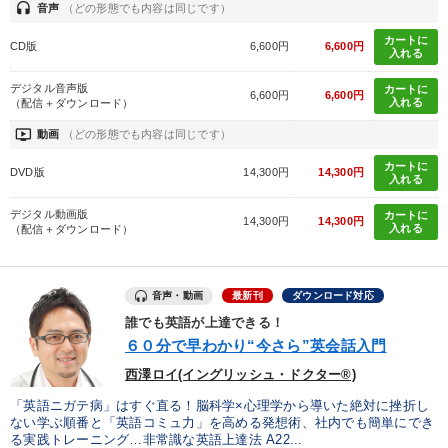
headset
音声
（どの形態でも内容は同じです）
カートに
CD版
6,600円
6,600円
入れる
デジタル音声版
カートに
6,600円
6,600円
入れる
（配信＋ダウンロード）
ondemand_video
動画
（どの形態でも内容は同じです）
カートに
DVD版
14,300円
14,300円
入れる
デジタル動画版
カートに
14,300円
14,300円
入れる
（配信＋ダウンロード）
音声・動画
最新刊
ダウンロード対応
誰でも英語が上達できる！
６０分で早わかり“今さら”英会話入門
西澤ロイ(イングリッシュ・ドクター®)
「英語ニガテ病」はすぐ直る！脳科学×心理学から導いた絶対に挫折し
ない学ぶ順番と「英語コミュ力」を高める発想術、社内でも簡単にでき
る実践トレーニング…非常識な英語上達法 A22...