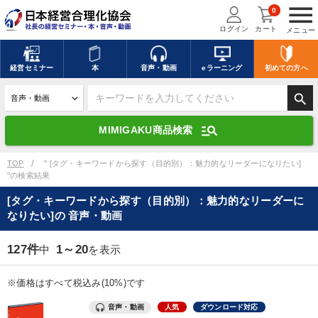
menu
0
ログイン
カート
メニュー
キーワードを入力して探す
edit
経営
セミナー
本
音声・動画
eラーニング
初めての方
へ
search
デジタル版対応のみ検索結果に表示する
manage_search
MIMIGAKU商品検索
search
上記の条件で検索
TOP
" [タグ・キーワードから探す（目的別）：魅力的なリーダーになりたい]
"の検索結果
[タグ・キーワードから探す（目的別）：魅力的なリーダーに
講演収録物を探す
mic
refresh
なりたい]の 音声・動画
更新する
全国経営者セミナー講演収録物（全1315タイトル）からお探しいただけ
127件
1～20
中
を表示
ます
※価格はすべて税込み(10%)です
カテゴリー
音声・動画
人気
ダウンロード対応