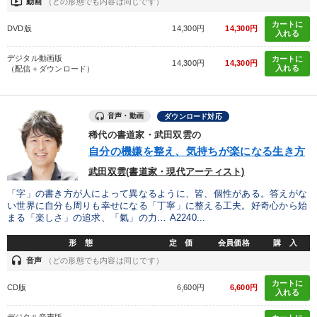
ondemand_video
動画
（どの形態でも内容は同じです）
カートに
DVD版
14,300円
14,300円
入れる
デジタル動画版
カートに
14,300円
14,300円
入れる
（配信＋ダウンロード）
音声・動画
ダウンロード対応
稀代の書道家・武田双雲の
自分の機嫌を整え、気持ちが楽になる生き方
武田双雲(書道家・現代アーティスト)
「字」の書き方が人によって異なるように、皆、個性がある。答えがな
い世界に自分も周りも幸せになる「丁寧」に整える工夫。好奇心から始
まる「楽しさ」の追求、「氣」の力… A2240...
形 態
定 価
会員価格
購 入
headset
音声
（どの形態でも内容は同じです）
カートに
CD版
6,600円
6,600円
入れる