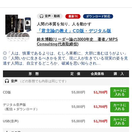
音声・動画
最新刊
ダウンロード対応
人間の本質を知り、人を動かす
「君主論の教え」CD版・デジタル版
鈴木博毅(リーダー論の3000年史 著者／MPS
Consulting代表取締役)
◎「人は、慎重であるよりは、むしろ果断に、大胆に進むほうがよい」
◎「人間いかに生きるべきかを見て、現に人が生きている現実の姿を見
逃す人間は、自立するどころか、破滅を思い知らされ...
形 態
定 価
会員価格
購 入
headset
音声
（どの形態でも内容は同じです）
カートに
CD版
55,000円
51,700円
入れる
デジタル音声版
カートに
55,000円
51,700円
入れる
（配信＋ダウンロード）
カートに
USB(音声)
55,000円
51,700円
入れる