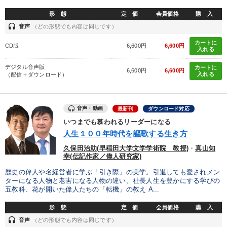
形 態
定 価
会員価格
購 入
headset
音声
（どの形態でも内容は同じです）
カートに
CD版
6,600円
6,600円
入れる
デジタル音声版
カートに
6,600円
6,600円
入れる
（配信＋ダウンロード）
音声・動画
最新刊
ダウンロード対応
いつまでも慕われるリーダーになる
人生１００年時代を謳歌する生き方
久保田治助(早稲田大学文学学術院 教授)
・
真山知
幸(伝記作家／偉人研究家)
歴史の偉人や名経営者に学ぶ「引き際」の美学。引退しても愛されメン
ターになる人物と老害になる人物の違い。社長人生を豊かにする学びの
五教科、花が開いた偉人たちの「転機」の教え A...
形 態
定 価
会員価格
購 入
headset
音声
（どの形態でも内容は同じです）