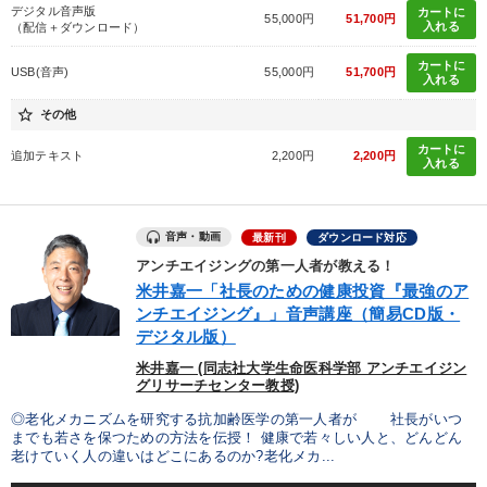
デジタル音声版
カートに
55,000円
51,700円
入れる
（配信＋ダウンロード）
カートに
USB(音声)
55,000円
51,700円
入れる
star_border
その他
カートに
追加テキスト
2,200円
2,200円
入れる
音声・動画
最新刊
ダウンロード対応
アンチエイジングの第一人者が教える！
米井嘉一「社長のための健康投資『最強のア
ンチエイジング』」音声講座（簡易CD版・
デジタル版）
米井嘉一 (同志社大学生命医科学部 アンチエイジン
グリサーチセンター教授)
◎老化メカニズムを研究する抗加齢医学の第一人者が 社長がいつ
までも若さを保つための方法を伝授！ 健康で若々しい人と、どんどん
老けていく人の違いはどこにあるのか?老化メカ...