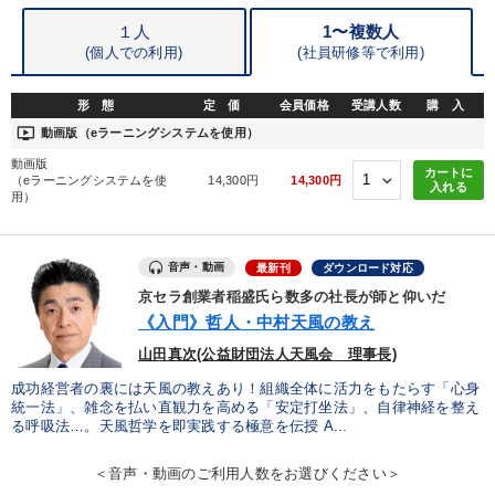
スポーツ関連
聞き手・作間信司
ブランディング
１人
1〜複数人
創業者
プレゼン
生産性向上
通信販売
(個人での利用)
(
社員研修等で利用)
形 態
定 価
会員価格
受講人数
購 入
※「更新」を押すと「タグ・キーワード」を更新いただけます。
ondemand_video
動画版（eラーニングシステムを使用）
動画版
カートに
（eラーニングシステムを使
14,300円
14,300円
入れる
用）
音声・動画
最新刊
ダウンロード対応
京セラ創業者稲盛氏ら数多の社長が師と仰いだ
《入門》哲人・中村天風の教え
山田真次(公益財団法人天風会 理事長)
成功経営者の裏には天風の教えあり！組織全体に活力をもたらす「心身
統一法」、雑念を払い直観力を高める「安定打坐法」、自律神経を整え
る呼吸法…。天風哲学を即実践する極意を伝授 A...
＜音声・動画のご利用人数をお選びください＞