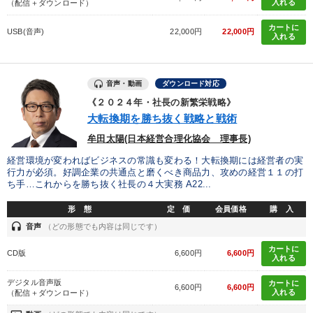
入れる
（配信＋ダウンロード）
カートに
USB(音声)
22,000円
22,000円
入れる
音声・動画
ダウンロード対応
《２０２４年・社長の新繁栄戦略》
大転換期を勝ち抜く戦略と戦術
牟田太陽(日本経営合理化協会 理事長)
経営環境が変わればビジネスの常識も変わる！大転換期には経営者の実
行力が必須。好調企業の共通点と磨くべき商品力、攻めの経営１１の打
ち手…これからを勝ち抜く社長の４大実務 A22...
形 態
定 価
会員価格
購 入
headset
音声
（どの形態でも内容は同じです）
カートに
CD版
6,600円
6,600円
入れる
デジタル音声版
カートに
6,600円
6,600円
入れる
（配信＋ダウンロード）