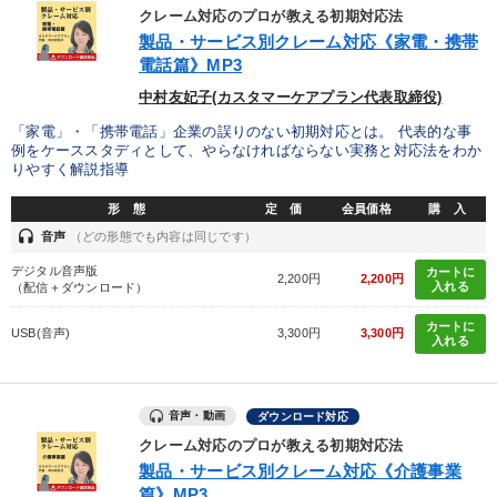
クレーム対応のプロが教える初期対応法
業種
製品・サービス別クレーム対応《家電・携帯
電話篇》MP3
製造業
卸売・小売・飲食業
建設・不動産業
中村友妃子(カスタマーケアプラン代表取締役)
「家電」・「携帯電話」企業の誤りのない初期対応とは。 代表的な事
IT・サービス・金融業
コンサルタント
専門家
例をケーススタディとして、やらなければならない実務と対応法をわか
りやすく解説指導
キーワード
形 態
定 価
会員価格
購 入
headset
音声
（どの形態でも内容は同じです）
販売戦略
仕組み
企業再建
マネジメント
AI
デジタル音声版
カートに
2,200円
2,200円
入れる
（配信＋ダウンロード）
ランチェスター戦略
カートに
USB(音声)
3,300円
3,300円
入れる
※「更新」を押すと「テーマ」「キーワード」を更新いただけます。
音声・動画
ダウンロード対応
経営音声・動画を探す
ondemand_video
refresh
更新する
クレーム対応のプロが教える初期対応法
製品・サービス別クレーム対応《介護事業
全国経営者セミナー収録物以外の経営教材（全761タイトル）からお探
篇》MP3
しいただけます