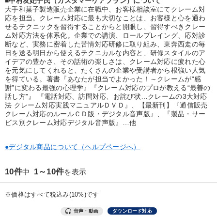
■中村友妃子氏（カスタマーケアプラン）について
優秀各社の智恵と戦略
事業家のロマンと経営
大手和菓子製造販売企業に在職中、お客様相談室にてクレーム対
応を担当。クレーム対応に最も大切なことは、お客様と心を通わ
若手異才経営者の発想
専門家のアドバイス
せるテクニックを習得することからと開眼し、習得すべきクレー
ム対応方法を体系化。企業での講演、ロールプレイング、応対診
断など、実務に密着した苦情対応研修に取り組み、東奔西走の毎
リーダーの器量を学ぶ
日を送る明日から使えるテクニカルな内容と、研修スタイルのア
イデアの豊かさ、その話術の楽しさは、クレーム対応に疲れた心
を元気にしてくれると、たくさんの企業や受講者から根強い人気
テーマ
を得ている。著書『あなたが担当でよかった！～クレームが“感
謝”に変わる最強の心理学』『クレーム対応のプロが教える“最善の
話し方”』 『電話対応、訪問対応、お詫び状…クレームの3大対応
全国経営者セミナー収録〈売れ筋・人気〉音声＆動画20選
法 クレーム対応実践マニュアルＤＶＤ』、【最新刊】『通信販売
クレーム対応のルールＣＤ版・デジタル音声版』、『製品・サー
ビス別クレーム対応デジタル音声版』…他
経営リーダーの考え方と戦略を学ぶ
営業・社員研修
【3月】音声・映像
●デジタル商品について（ヘルプページへ）
2025年春季全国経営者セミナー収録講演ＣＤ・講演ＤＶＤ・デジ
10件
1～10件
中
を表示
タル版（音声／動画ストリーミング・ダウンロード）
2026年春季全国経営者セミナー収録講演ＣＤ・講演ＤＶＤ・デジ
※価格はすべて税込み(10%)です
タル版（音声／動画ストリーミング・ダウンロード）
音声・動画
ダウンロード対応