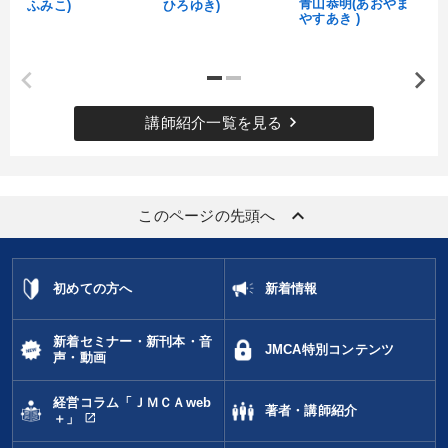
青山恭明(あおやま
ふみこ)
ひろゆき)
やすあき )
keyboard_arrow_right
講師紹介一覧を見る
keyboard_arrow_up
このページの先頭へ
初めての方へ
新着情報
新着セミナー・新刊本・音
JMCA特別コンテンツ
声・動画
経営コラム「ＪＭＣＡweb
著者・講師紹介
open_in_new
＋」