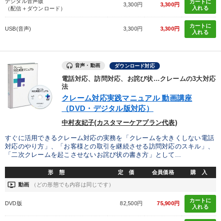
デジタル音声版
カートに
3,300円
3,300円
入れる
（配信＋ダウンロード）
カートに
USB(音声)
3,300円
3,300円
入れる
音声・動画
ダウンロード対応
電話対応、訪問対応、お詫び状…クレームの3大対応
法
クレーム対応実践マニュアル 動画講座
（DVD・デジタル版対応）
中村友妃子(カスタマーケアプラン代表)
すぐに活用できるクレーム対応の実務を「クレームを大きくしない電話
対応のやり方」、「お客様との取引を継続させる訪問対応のスキル」、
「二次クレームを起こさせないお詫び状の書き方」として...
形 態
定 価
会員価格
購 入
ondemand_video
動画
（どの形態でも内容は同じです）
カートに
DVD版
82,500円
75,900円
入れる