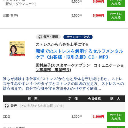
5,500円
5,500円
入れる
（配信＋ダウンロード）
カートに
USB(音声)
5,500円
5,500円
入れる
音声・動画
ダウンロード対応
ストレスから心身を上手に守る
職場でのストレスを解消するセルフメンタル
ケア《お客様・取引先篇》CD・MP3
田村綾子(カスタマーケアプラン コミュニケーショ
ン事業部 事業部長)
誰もが経験する仕事の“ストレス”から心と身体を守り続けるか。ストレ
スを生みやすい４つのタイプとストレスの原因の捉え方、ストレスへの
対応法まで、自分で心身を守る方法をわかりやすく解説...
形 態
定 価
会員価格
購 入
headset
音声
（どの形態でも内容は同じです）
カートに
CD版
3,300円
3,300円
入れる