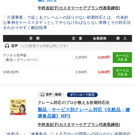
中村友妃子(カスタマーケアプラン代表取締役)
カテゴリー
「介護事業」で起こるクレームへの誤りのない初期対応とは。 代表的
な事例をケーススタディとしてやらなければならない実務とその対応法
をわかりやすく解説指導
【12月】音声・映像
経営リーダーの考え方と戦略を学ぶ
形 態
定 価
会員価格
購 入
【3月】音声・映像
社員が自律的に動き出す組織づくり
headset
音声
（どの形態でも内容は同じです）
デジタル音声版
カートに
【最新刊】精神科医・和田秀樹の「老いない力」＋健康な社長と
2,200円
2,200円
会社をつくる厳選講話
入れる
（配信＋ダウンロード）
カートに
USB(音声)
3,300円
3,300円
大竹愼一書籍
入れる
2026年夏季全国経営者セミナー収録講演ＣＤ・講演ＤＶＤ・デジ
タル版（音声／動画ストリーミング・ダウンロード）
音声・動画
ダウンロード対応
【2月】音声・映像
井上和弘の財務力UP
クレーム対応のプロが教える初期対応法
製品・サービス別クレーム対応《化粧品・健
経営戦略・経営実務
経済・景気・相場予測
康食品篇》MP3
中村友妃子(カスタマーケアプラン代表取締役)
歴史・古典に学ぶ実務講話
「化粧品」・「健康食品」による万が一の問題への誤りのない初期対応