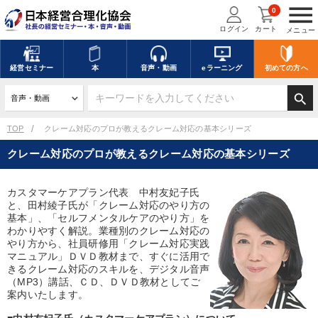
menu
0
ログイン
カート
メニュー
キーワードを入力して探す
edit
経営
セミナー
本
音声・動画
eラーニング
初めての方
へ
search
デジタル版対応のみ検索結果に表示する
TOP
クレーム対応のプロが教えるクレーム対応の基本シリーズ
クレーム対応のプロが教えるクレーム対応の基本シリーズ
search
上記の条件で検索
カスタマーケアプラン代表 中村友妃子氏
と、田村綾子氏が「クレーム対応のやり方の
講演収録物を探す
mic
refresh
更新する
基本」、「セルフメンタルケアのやり方」を
わかりやすく解説。業種別のクレーム対応の
全国経営者セミナー講演収録物（全1315タイトル）からお探しいただけ
やり方から、社員研修用「クレーム対応実践
ます
マニュアル」ＤＶＤ教材まで、すぐに活用で
きるクレーム対応のスキルを、デジタル音声
（MP3）講話、ＣＤ、ＤＶＤ教材としてご
カテゴリー
案内いたします。