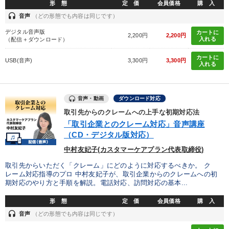
タグから探す
local_offer
refresh
更新する
形 態
定 価
会員価格
購 入
headset
音声
（どの形態でも内容は同じです）
すべての音声・動画（全2076タイトル）からお探しいただけます
デジタル音声版
カートに
2,200円
2,200円
入れる
（配信＋ダウンロード）
タグ・キーワード
カートに
USB(音声)
3,300円
3,300円
入れる
スポーツ関連
会社を守る
コロナ禍対策
ドラッカー
異発想
FCビジネス
稲盛和夫
デザイン
音声・動画
ダウンロード対応
取引先からのクレームへの上手な初期対応法
相続・事業承継
イノベーション
いい会社
「取引企業とのクレーム対応」音声講座
（CD・デジタル版対応）
インフレ対策・値上げ
会長
プレゼン
リピート
中村友妃子(カスタマーケアプラン代表取締役)
話し方
IT・デジタル活用
両利きの経営
取引先からいただく「クレーム」にどのように対応するべきか。 ク
レーム対応指導のプロ 中村友妃子が、取引企業からのクレームへの初
健康・ウェルビーイング
金利
DX
早わかり
期対応のやり方と手順を解説。電話対応、訪問対応の基本...
形 態
定 価
会員価格
購 入
経済予測
早分かり
headset
音声
（どの形態でも内容は同じです）