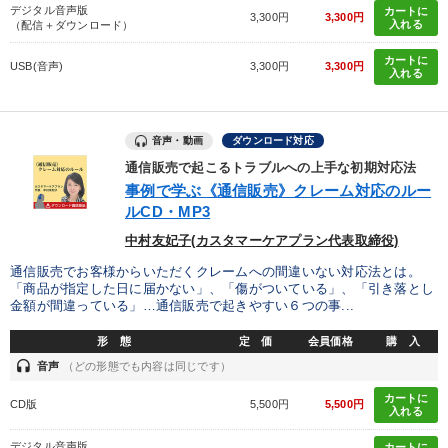
デジタル音声版
カートに
3,300円
3,300円
入れる
（配信＋ダウンロード）
カートに
USB(音声)
3,300円
3,300円
入れる
音声・動画
ダウンロード対応
通信販売で起こるトラブルへの上手な初期対応法
事例で学ぶ《通信販売》クレーム対応のルー
ルCD・MP3
中村友妃子(カスタマーケアプラン代表取締役)
通信販売でお客様からいただくクレームへの間違いない対応法とは。
「商品が指定した日に届かない」、「傷がついている」、「引き落とし
金額が間違っている」…通信販売で起きやすい６つの事...
形 態
定 価
会員価格
購 入
headset
音声
（どの形態でも内容は同じです）
カートに
CD版
5,500円
5,500円
入れる
デジタル音声版
カートに