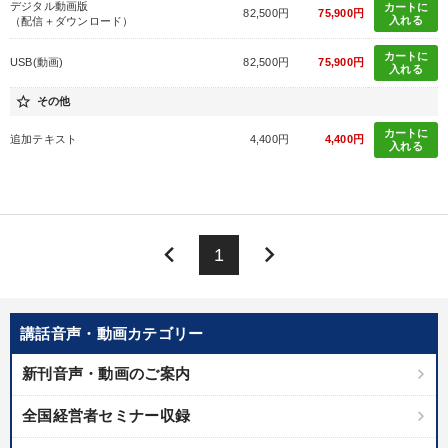
デジタル動画版
カートに
82,500円
75,900円
入れる
（配信＋ダウンロード）
カートに
USB(動画)
82,500円
75,900円
入れる
star_border
その他
カートに
追加テキスト
4,400円
4,400円
入れる
keyboard_arrow_left
keyboard_arrow_right
1
講話音声・動画カテゴリー
新刊音声・動画のご案内
全国経営者セミナー収録