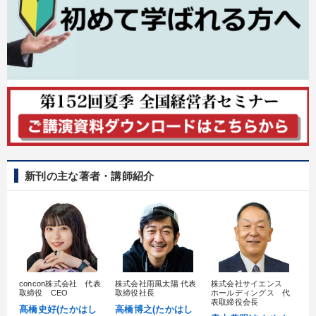
新刊の主な著者・講師紹介
concon株式会社 代表
株式会社雨風太陽 代表
株式会社サイエンス
髙
取締役 CEO
取締役社長
ホールディングス 代
村
表取締役会長
髙橋史好(たかはし
高橋博之(たかはし
し