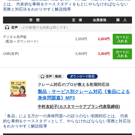
とは。 代表的な事例をケーススタディをもとにやらなければならない
実務と対応法をわかりやすく解説指導
目的別
形 態
定 価
会員価格
購 入
headset
音声
（どの形態でも内容は同じです）
業績を伸ばしたい
財務・数字力の向上
デジタル音声版
カートに
2,200円
2,200円
パフォーマンス向上
経営体系を学びたい
入れる
（配信＋ダウンロード）
カートに
USB(音声)
3,300円
3,300円
新事業・新商品づくり
経営を改善したい
入れる
キーワード
音声・動画
ダウンロード対応
クレーム対応のプロが教える初期対応法
上場企業
企業成長
コロナ禍対策
製品・サービス別クレーム対応《食品による
身体問題篇》MP3
多様性・ダイバーシティ
大竹愼一
M&A
中村友妃子(カスタマーケアプラン代表取締役)
「食品」による万が一の身体問題への誤りのない初期対応とは。 代表
※「更新」を押すと「カテゴリー」「目的別」「キーワード」を更新いただけます。
的な事例をケーススタディとして、やらなければならない実務と対応法
をわかりやすく解説指導