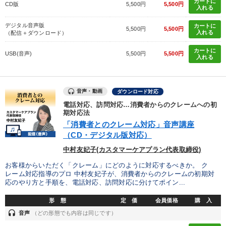
カートに
※「更新」を押すと「タグ・キーワード」を更新いただけます。
CD版
5,500円
5,500円
入れる
デジタル音声版
カートに
5,500円
5,500円
入れる
（配信＋ダウンロード）
カートに
USB(音声)
5,500円
5,500円
入れる
音声・動画
ダウンロード対応
電話対応、訪問対応…消費者からのクレームへの初
期対応法
「消費者とのクレーム対応」音声講座
（CD・デジタル版対応）
中村友妃子(カスタマーケアプラン代表取締役)
お客様からいただく「クレーム」にどのように対応するべきか。 ク
レーム対応指導のプロ 中村友妃子が、消費者からのクレームの初期対
応のやり方と手順を、電話対応、訪問対応に分けてポイン...
形 態
定 価
会員価格
購 入
headset
音声
（どの形態でも内容は同じです）