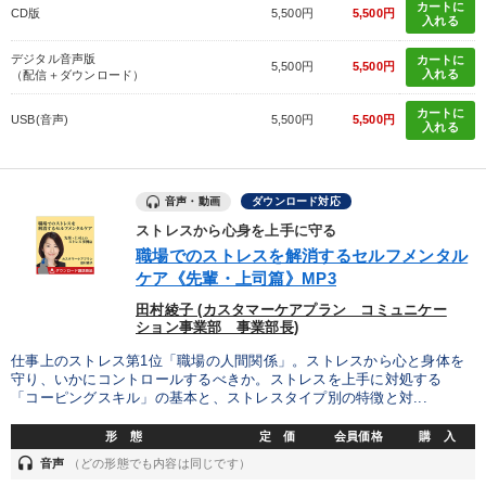
カートに
CD版
5,500円
5,500円
入れる
デジタル音声版
カートに
5,500円
5,500円
入れる
（配信＋ダウンロード）
カートに
USB(音声)
5,500円
5,500円
入れる
音声・動画
ダウンロード対応
ストレスから心身を上手に守る
職場でのストレスを解消するセルフメンタル
ケア《先輩・上司篇》MP3
田村綾子 (カスタマーケアプラン コミュニケー
ション事業部 事業部長)
仕事上のストレス第1位「職場の人間関係」。ストレスから心と身体を
守り、いかにコントロールするべきか。ストレスを上手に対処する
「コーピングスキル」の基本と、ストレスタイプ別の特徴と対...
形 態
定 価
会員価格
購 入
headset
音声
（どの形態でも内容は同じです）