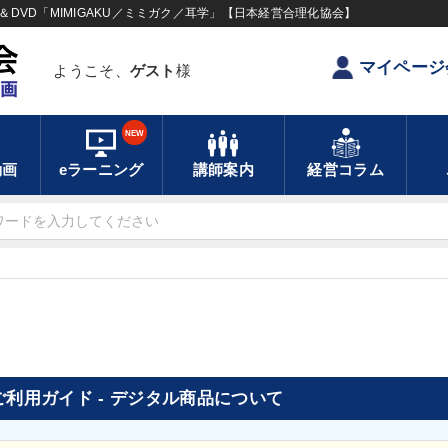
DVD「MIMIGAKU／ミミガク／耳学」【日本経営合理化協会】
マイページ
ようこそ、
ゲスト
様
NEW
動画
eラーニング
講師案内
経営コラム
ご利用ガイド - デジタル商品について