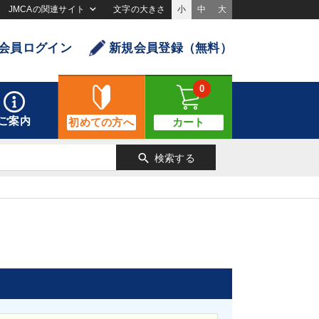
JMCAの関連サイト
文字の大きさ
小
中
大
会員ログイン
新規会員登録（無料）
0
ご案内
初めての方へ
カート
search
検索する