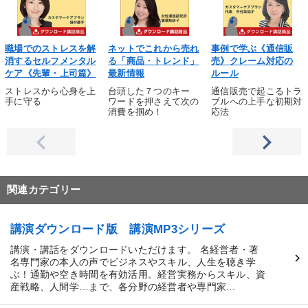
職場でのストレスを解
ネットでこれから売れ
事例で学ぶ《通信販
消するセルフメンタル
る「商品・トレンド」
売》クレーム対応の
ケア《先輩・上司篇》
最新情報
ルール
ストレスから心身を上
台頭した７つのキー
通信販売で起こるトラ
手に守る
ワードを押さえて次の
ブルへの上手な初期対
消費を掴め！
応法
関連カテゴリー
講演ダウンロード版 講演MP3シリーズ
講演・講話をダウンロードいただけます。 名経営者・著
名専門家の本人の声でビジネスやスキル、人生を聴き学
ぶ！通勤や空き時間を有効活用。経営実務からスキル、資
産戦略、人間学…まで、各分野の経営者や専門家...