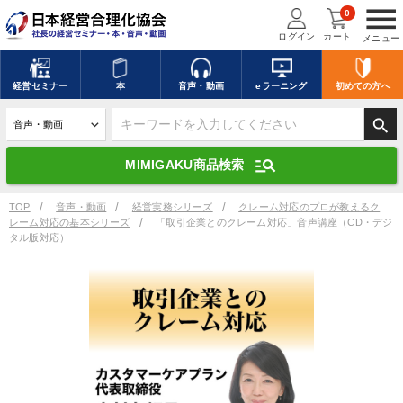
menu
0
ログイン
カート
メニュー
キーワードを入力して探す
edit
経営
セミナー
本
音声・動画
eラーニング
初めての方
へ
search
デジタル版対応のみ検索結果に表示する
manage_search
MIMIGAKU商品検索
search
上記の条件で検索
TOP
音声・動画
経営実務シリーズ
クレーム対応のプロが教えるク
レーム対応の基本シリーズ
「取引企業とのクレーム対応」音声講座（CD・デジ
タル版対応）
講演収録物を探す
mic
refresh
更新する
全国経営者セミナー講演収録物（全1315タイトル）からお探しいただけ
ます
カテゴリー