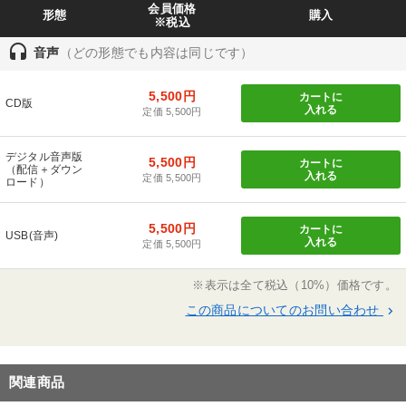
会員価格
形態
購入
※税込
headset
音声
（どの形態でも内容は同じです）
5,500円
カートに
CD版
入れる
定価 5,500円
デジタル音声版
5,500円
カートに
（配信＋ダウン
入れる
定価 5,500円
ロード）
5,500円
カートに
USB(音声)
入れる
定価 5,500円
※表示は全て税込（10%）価格です。
この商品についてのお問い合わせ
keyboard_arrow_right
関連商品