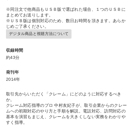
※同注文で他商品もＵＳＢ版で選ばれた場合、１つのＵＳＢに
※「更新」を押すと「カテゴリー」「目的別」「キーワード」を更新いただけます。
まとめてお送りします。
※ＵＳＢ版は個別対応のため、数日お時間を頂きます。あらか
じめご了承ください。
タグから探す
local_offer
refresh
更新する
デジタル商品と視聴方法について
すべての音声・動画（全2077タイトル）からお探しいただけます
収録時間
タグ・キーワード
約43分
発刊年
資産保全
FCビジネス
心を磨く
モチベーション
2014年
ブランディング
早わかり
スポーツ関係
取引先からいただく「クレーム」にどのように対応するべき
相続・事業承継
政治家
不動産投資
教育
か。
クレーム対応指導のプロ 中村友妃子が、取引企業からのクレー
インバウンド
推薦
労務問題・人事対策
後継者
ムへの初期対応のやり方と手順を解説。電話対応、訪問対応の
基本を演習もまじえ、クレームを大きくしない実務をわかりや
すく指導。
伝統・文化
交渉
繁盛
お金の授業
両利きの経営