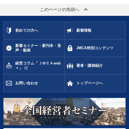
keyboard_arrow_up
このページの先頭へ
初めての方へ
新着情報
新着セミナー・新刊本・音
JMCA特別コンテンツ
声・動画
経営コラム「ＪＭＣＡweb
著者・講師紹介
open_in_new
＋」
お問い合わせ
トップページへ