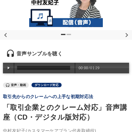
優秀各社の智恵と戦略
事業家のロマンと経営
若手異才経営者の発想
専門家のアドバイス
リーダーの器量を学ぶ
テーマ
headset
音声サンプルを聴く
数字・税務・決算書
00:00
/
01:29
全国経営者セミナー収録〈売れ筋・人気ランキング〉＆新刊・好
評講話
音声・動画
ダウンロード対応
「利上げ時代の最新・銀行対策」＋「不動産市況予測」＋「市場
予測と株式投資」最新刊
取引先からのクレームへの上手な初期対応法
「取引企業とのクレーム対応」音声講
音声と動画で学ぶ
組織・採用・スキル
座（CD・デジタル版対応）
歴史・古典に学ぶ実務講話
中村友妃子
(カスタマーケアプラン代表取締役)