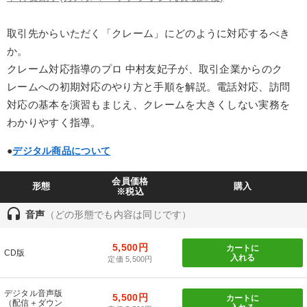
業種
取引先からいただく「クレーム」にどのように対応するべき
か。
製造業
卸売・小売・飲食業
建設・不動産業
クレーム対応指導のプロ 中村友妃子が、取引企業からのク
IT・サービス・金融業
コンサルタント
専門家
レームへの初期対応のやり方と手順を解説。電話対応、訪問
対応の基本を演習もまじえ、クレームを大きくしない実務を
わかりやすく指導。
キーワード
●
デジタル商品について
企業文化
人事戦略
通信販売
コロナ禍対策
教育
会員価格
形態
購入
※税込
リベラルアーツ
headset
音声
（どの形態でも内容は同じです）
※「更新」を押すと「テーマ」「キーワード」を更新いただけます。
5,500円
カートに
CD版
入れる
定価 5,500円
経営音声・動画を探す
ondemand_video
refresh
更新する
デジタル音声版
全国経営者セミナー収録物以外の経営教材（全762タイトル）からお探
5,500円
カートに
（配信＋ダウン
しいただけます