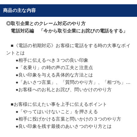
ることからと開眼し、習得すべきクレーム対応方法
を体系化。企業での講演、ロールプレイング、応対
商品の主な内容
診断など、実務に密着した苦情対応研修に取り組
み、東奔西走の毎日を送る。
◎取引企業とのクレーム対応のやり方
明日から使えるテクニカルな内容と、研修スタイル
電話対応編 「今から取引企業にお詫びの電話をする」
のアイデアの豊かさ、その話術の楽しさは、クレー
ム対応に疲れた心を元気にしてくれると、たくさん
■《電話の初期対応》お客様に電話をする時の大事なポイ
ントとは
の企業や受講者から根強い人気を得ている。
●相手に伝えるべき３つの良い印象
●「名乗り」の時の声の工夫と注意点
●良い印象を与える具体的な方法とは
●「あいさつ言葉」、「質問のやり方」、「相づち」…
●お客様へのお礼とお詫び、問いかけのやり方
■お客様に伝えたい事を上手に伝えるポイント
●「やってはいけないこと」を押さえる
●相手に投げかける言葉と問いかけの３つのやり方
●良い印象を残す最後のあいさつのやり方とは