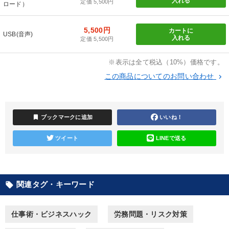
入れる
定価 5,500円
ロード）
カテゴリー
5,500円
カートに
USB(音声)
入れる
定価 5,500円
全国経営者セミナー収録〈売れ筋・人気ランキング〉＆新刊・好
評講話
※表示は全て税込（10%）価格です。
この商品についてのお問い合わせ
keyboard_arrow_right
最新トレンドと時代の潮流を押さえる
2025年春季全国経営者セミナー収録講演ＣＤ・講演ＤＶＤ・デジ
タル版（音声／動画ストリーミング・ダウンロード）
bookmark
ブックマークに追加
いいね！
147回春季大会
歴史・古典に学ぶ実務講話
ツイート
LINEで送る
【5月】音声・映像
【1月】音声・映像
最新技術・トレンド
関連タグ・キーワード
local_offer
【最新刊】時代を超える経営150の言葉＋社長のスピーチ・話材
集２タイトル
仕事術・ビジネスハック
労務問題・リスク対策
売上直結の営業力や販売力を獲得する