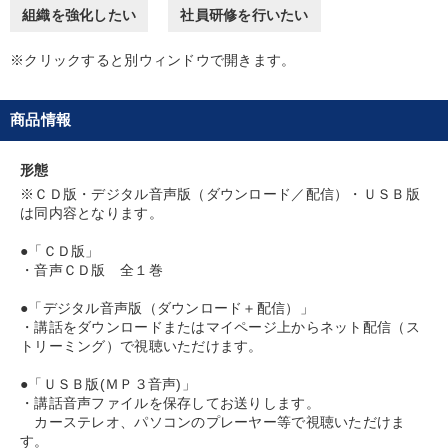
組織を強化したい
社員研修を行いたい
仕事のスキルと人間力を高める知恵を身につける
※クリックすると別ウィンドウで開きます。
最新刊・戦略参謀ChatGPT実戦法と中小企業のDXと講話ご案内
商品情報
目的別
形態
組織を強化したい
財務・数字力の向上
発想力を磨きたい
※ＣＤ版・デジタル音声版（ダウンロード／配信）・ＵＳＢ版
は同内容となります。
経営を改善したい
財務・数字力の向上
●「ＣＤ版」
・音声ＣＤ版 全１巻
販売力を強化したい
●「デジタル音声版（ダウンロード＋配信）」
・講話をダウンロードまたはマイページ上からネット配信（ス
キーワード
トリーミング）で視聴いただけます。
●「ＵＳＢ版(ＭＰ３音声)」
ランチェスター戦略
交渉
M&A
コロナ禍対策
・講話音声ファイルを保存してお送りします。
カーステレオ、パソコンのプレーヤー等で視聴いただけま
多様性・ダイバーシティ
成功哲学
す。