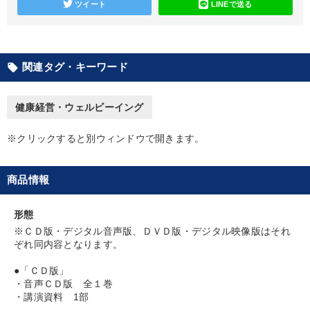
高める教材２選
ツイート
LINEで送る
営業・社員研修
関連タグ・キーワード
local_offer
目的別
健康経営・ウェルビーイング
財務・数字力の向上
経営を改善したい
※クリックすると別ウィンドウで開きます。
販売力を強化したい
財務・数字力の向上
新事業・新商品づくり
発想力を磨きたい
商品情報
キーワード
形態
※ＣＤ版・デジタル音声版、ＤＶＤ版・デジタル映像版はそれ
ぞれ同内容となります。
大竹愼一
教育
営業力強化
一流人
不動産投資
●「ＣＤ版」
ベンチャー
・音声ＣＤ版 全１巻
・講演資料 1部