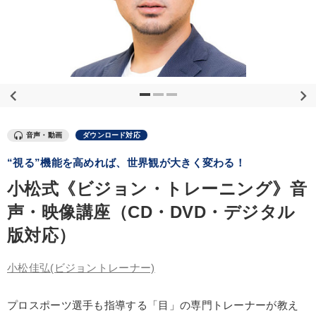
優秀各社の智恵と戦略
事業家のロマンと経営
若手異才経営者の発想
専門家のアドバイス
リーダーの器量を学ぶ
テーマ
音声・動画
ダウンロード対応
全国経営者セミナー収録〈売れ筋・人気〉音声＆動画20選
“視る”機能を高めれば、世界観が大きく変わる！
「利上げ時代の最新・銀行対策」＋「不動産市況予測」＋「市場
小松式《ビジョン・トレーニング》音
予測と株式投資」最新刊
声・映像講座（CD・DVD・デジタル
成功哲学・人間学
【12月】音声・映像
148回夏季大会
版対応）
経営戦略・経営実務
小松佳弘
(ビジョントレーナー)
業種
プロスポーツ選手も指導する「目」の専門トレーナーが教え