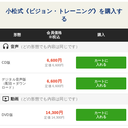
トメンバー。
小松式《ビジョン・トレーニング》を購入す
る
会員価格
形態
購入
※税込
headset
音声
（どの形態でも内容は同じです）
6,600円
カートに
CD版
入れる
定価 6,600円
デジタル音声版
6,600円
カートに
（配信＋ダウン
入れる
定価 6,600円
ロード）
ondemand_video
動画
（どの形態でも内容は同じです）
14,300円
カートに
DVD版
入れる
定価 14,300円