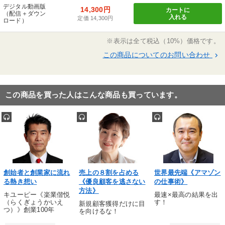
デジタル動画版
14,300円
カートに
（配信＋ダウン
入れる
定価 14,300円
ロード）
※表示は全て税込（10%）価格です。
この商品についてのお問い合わせ
keyboard_arrow_right
この商品を買った人はこんな商品も買っています。
創始者と創業家に流れ
売上の８割を占める
世界最先端《アマゾン
る熱き想い
《優良顧客を逃さない
の仕事術》
方法》
キユーピー《楽業偕悦
最速×最高の結果を出
（らくぎょうかいえ
す！
新規顧客獲得だけに目
つ）》創業100年
を向けるな！