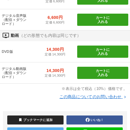
入れる
定価 6,600円
【12月】音声・映像
後継社長・アトツギ
マーケティング
デジタル音声版
6,600円
カートに
（配信＋ダウン
入れる
定価 6,600円
ロード）
経営リーダーの考え方と戦略を学ぶ
ondemand_video
動画
（どの形態でも内容は同じです）
2025年春季全国経営者セミナー収録講演ＣＤ・講演ＤＶＤ・デジ
タル版（音声／動画ストリーミング・ダウンロード）
14,300円
カートに
DVD版
入れる
《強い財務を実践する経営者》講話４選
定価 14,300円
【最新刊】精神科医・和田秀樹の「老いない力」＋健康な社長と
デジタル動画版
会社をつくる厳選講話
14,300円
カートに
（配信＋ダウン
入れる
定価 14,300円
ロード）
2026年春季全国経営者セミナー収録講演ＣＤ・講演ＤＶＤ・デジ
タル版（音声／動画ストリーミング・ダウンロード）
※表示は全て税込（10%）価格です。
この商品についてのお問い合わせ
keyboard_arrow_right
2025年夏季全国経営者セミナー収録講演ＣＤ・講演ＤＶＤ・デジ
タル版（音声／動画ストリーミング・ダウンロード）
【1月】音声・映像
bookmark
ブックマークに追加
いいね！
オーナー社長の「現場力の経営」＋現場の「儲ける力」をさらに