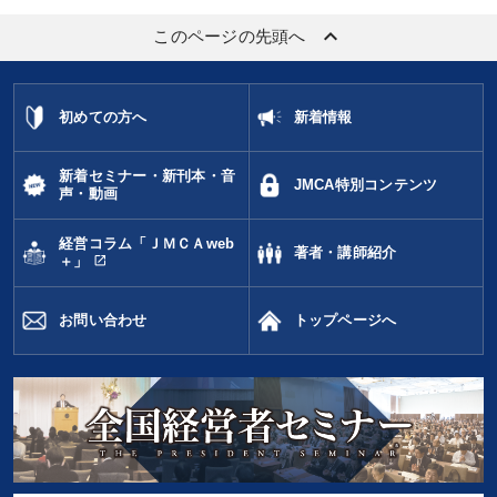
keyboard_arrow_up
このページの先頭へ
初めての方へ
新着情報
新着セミナー・新刊本・音
JMCA特別コンテンツ
声・動画
経営コラム「ＪＭＣＡweb
著者・講師紹介
open_in_new
＋」
お問い合わせ
トップページへ