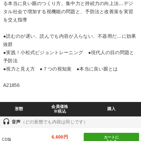
る本当に良い眼のつくり方。集中力と持続力の向上法…デジ
製造業
卸売・小売・飲食業
建設・不動産業
タル社会で増加する視機能の問題と、予防法と改善策を実習
を交え指導
IT・サービス・金融業
コンサルタント
専門家
●読むのが遅い、読んでも内容が入らない、不器用だ…に効果
キーワード
抜群
●実践！小松式ビジョントレーニング ●現代人の目の問題と
一流人
デジタルマーケティング
教育
会長
予防法
●視力と見え方 ●７つの視知覚 ●本当に良い眼とは
両利きの経営
一倉定
A21856
※「更新」を押すと「テーマ」「キーワード」を更新いただけます。
経営音声・動画を探す
ondemand_video
refresh
会員価格
更新する
形態
購入
※税込
全国経営者セミナー収録物以外の経営教材（全762タイトル）からお探
headset
音声
（どの形態でも内容は同じです）
しいただけます
6,600円
カートに
カテゴリー
CD版