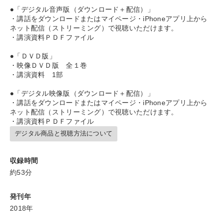
※「更新」を押すと「カテゴリー」「目的別」「キーワード」を更新いただけます。
●「デジタル音声版（ダウンロード＋配信）」
・講話をダウンロードまたはマイページ・iPhoneアプリ上から
ネット配信（ストリーミング）で視聴いただけます。
タグから探す
local_offer
refresh
更新する
・講演資料ＰＤＦファイル
すべての音声・動画（全2077タイトル）からお探しいただけます
●「ＤＶＤ版」
・映像ＤＶＤ版 全１巻
・講演資料 1部
タグ・キーワード
●「デジタル映像版（ダウンロード＋配信）」
・講話をダウンロードまたはマイページ・iPhoneアプリ上から
両利きの経営
井上和弘
教育
労務問題・人事対策
ネット配信（ストリーミング）で視聴いただけます。
・講演資料ＰＤＦファイル
経済予測
企業文化
人事戦略
中小企業
老舗企業
デジタル商品と視聴方法について
ビジネスモデル
M&A
心を磨く
インバウンド
収録時間
中村天風
ベンチャー
DX
早わかり
賃金制度
約53分
通販
IT・デジタル活用
株式市場
稲盛和夫
発刊年
2018年
資産運用
感動講話