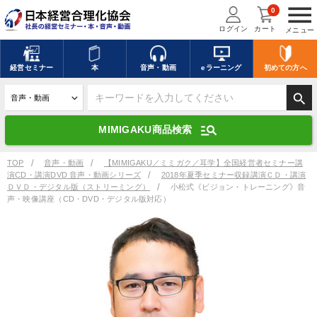
menu
0
ログイン
カート
メニュー
キーワードを入力して探す
edit
経営
セミナー
本
音声・動画
eラーニング
初めての方
へ
search
デジタル版対応のみ検索結果に表示する
manage_search
MIMIGAKU商品検索
search
上記の条件で検索
TOP
音声・動画
【MIMIGAKU／ミミガク／耳学】全国経営者セミナー講
演CD・講演DVD 音声・動画シリーズ
2018年夏季セミナー収録講演ＣＤ・講演
ＤＶＤ・デジタル版（ストリーミング）
小松式《ビジョン・トレーニング》音
声・映像講座（CD・DVD・デジタル版対応）
講演収録物を探す
mic
refresh
更新する
全国経営者セミナー講演収録物（全1315タイトル）からお探しいただけ
ます
カテゴリー