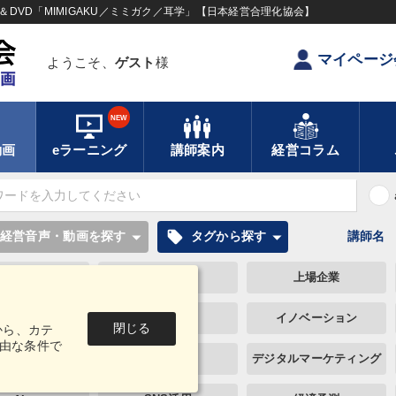
DVD「MIMIGAKU／ミミガク／耳学」【日本経営合理化協会】
マイページ
ようこそ、
ゲスト
様
NEW
動画
eラーニング
講師案内
経営コラム
local_offer
経営音声・動画を探す
タグから探す
講師名
投資
資産運用
上場企業
異発想
入門篇
イノベーション
閉じる
から、カテ
由な条件で
プロ経営者
思考法
デジタルマーケティング