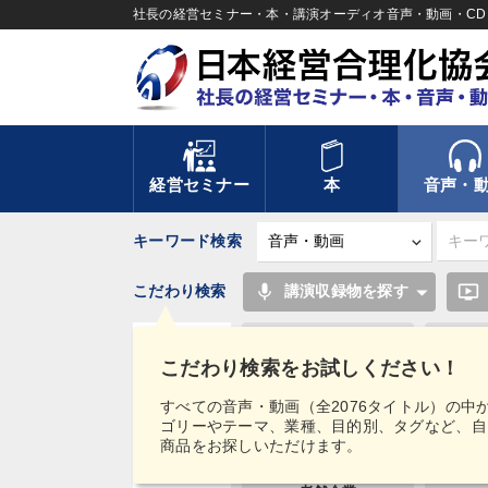
社長の経営セミナー・本・講演オーディオ音声・動画・CD＆
経営セミナー
本
音声・
キーワード検索
mic
ondemand_video
こだわり検索
講演収録物を探す
健康・ウェルビーイング
こだわり検索をお試しください！
リピート
タグ・
すべての音声・動画（全2076タイトル）の中
キーワード
ゴリーやテーマ、業種、目的別、タグなど、自
会社を守る
商品をお探しいただけます。