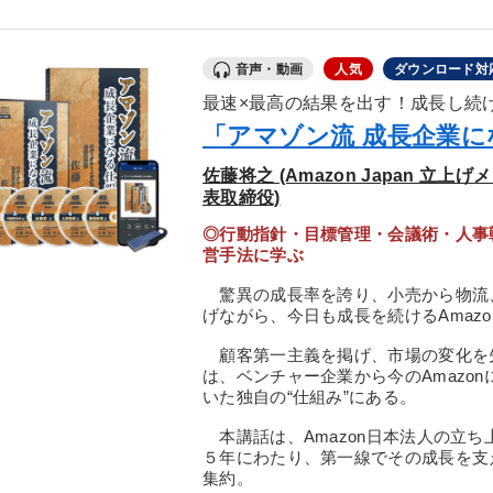
音声・動画
人気
ダウンロード対
最速×最高の結果を出す！成長し続
「アマゾン流 成長企業
佐藤将之 (Amazon Japan 
表取締役)
◎行動指針・目標管理・会議術・人事戦
営手法に学ぶ
驚異の成長率を誇り、小売から物流
げながら、今日も成長を続けるAmazo
顧客第一主義を掲げ、市場の変化を
は、ベンチャー企業から今のAmazo
いた独自の“仕組み”にある。
本講話は、Amazon日本法人の立
５年にわたり、第一線でその成長を支
集約。