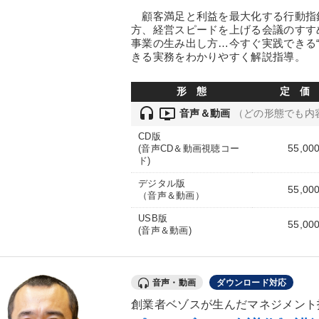
顧客満足と利益を最大化する行動指
方、経営スピードを上げる会議のすす
事業の生み出し方…今すぐ実践できる
きる実務をわかりやすく解説指導。
形 態
定 価
headset
ondemand_video
音声＆動画
（どの形態でも内
CD版
55,00
(音声CD＆動画視聴コー
ド)
デジタル版
55,00
（音声＆動画）
USB版
55,00
(音声＆動画)
音声・動画
ダウンロード対応
創業者ベゾスが生んだマネジメント