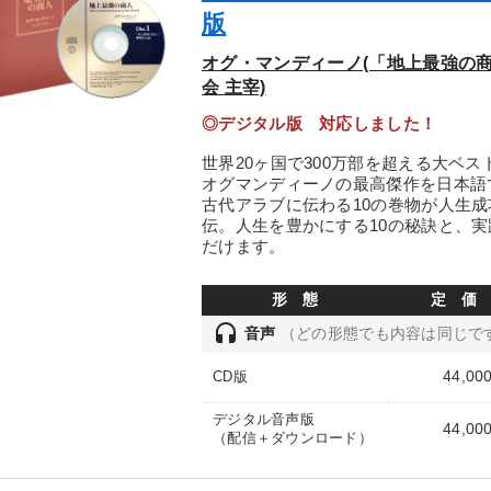
版
オグ・マンディーノ(「地上最強の商
会 主宰)
◎デジタル版 対応しました！
世界20ヶ国で300万部を超える大ベ
オグマンディーノの最高傑作を日本語
古代アラブに伝わる10の巻物が人生
伝。人生を豊かにする10の秘訣と、実
だけます。
形 態
定 価
headset
音声
（どの形態でも内容は同じで
44,00
CD版
デジタル音声版
44,00
（配信＋ダウンロード）