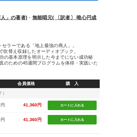
人」の著者)
・
無能唱元( 〔訳者〕 唯心円成
ストセラーである「地上最強の商人」。
で吹替え収録したオーディオブック。
成功の基本原理を明示した今までにない成功秘
践のための45週間プログラムを体得・実践いた
会員価格
購 入
す）
0円
41,360円
カートに
入れる
0円
41,360円
カートに
入れる