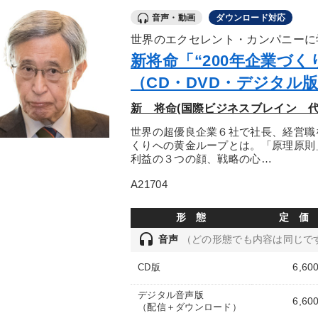
音声・動画
ダウンロード対応
世界のエクセレント・カンパニーに
新将命「“200年企業づ
（CD・DVD・デジタル
新 将命(国際ビジネスブレイン 代
世界の超優良企業６社で社長、経営職
くりへの黄金ループとは。「原理原則
利益の３つの顔、戦略の心…
A21704
形 態
定 価
headset
音声
（どの形態でも内容は同じで
6,60
CD版
デジタル音声版
6,60
（配信＋ダウンロード）