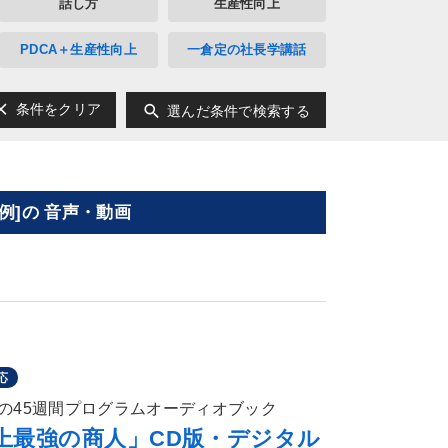
話し方
生産性向上
PDCA＋生産性向上
一倉定の社長学講話
ear
search
条件をクリア
選んだ条件で検索する
]の 音声・動画
応
の45週間プログラムオーディオブック
上最強の商人」CD版・デジタル