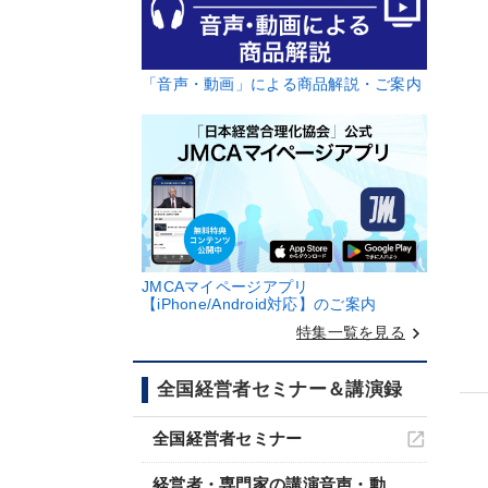
「音声・動画」による商品解説・ご案内
JMCAマイページアプリ
【iPhone/Android対応】のご案内
keyboard_arrow_right
特集一覧を見る
全国経営者セミナー＆講演録
全国経営者セミナー
経営者・専門家の講演音声・動