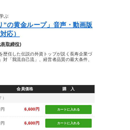
学ぶ
くり”の黄金ループ」音声・動画版
版対応）
表取締役)
を歴任した伝説の外資トップが説く長寿企業づ
」対「我流自己流」、経営者品質の最大条件、
会員価格
購 入
す）
0円
6,600円
カートに
入れる
0円
6,600円
カートに
入れる