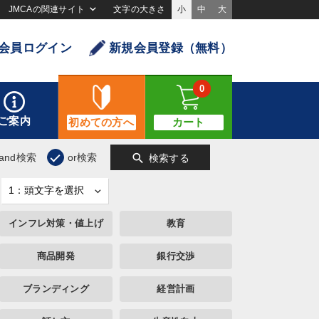
JMCAの関連サイト
文字の大きさ
小
中
大
会員ログイン
新規会員登録（無料）
0
ご案内
初めての方へ
カート
search
and検索
or検索
検索する
インフレ対策・値上げ
教育
商品開発
銀行交渉
ブランディング
経営計画