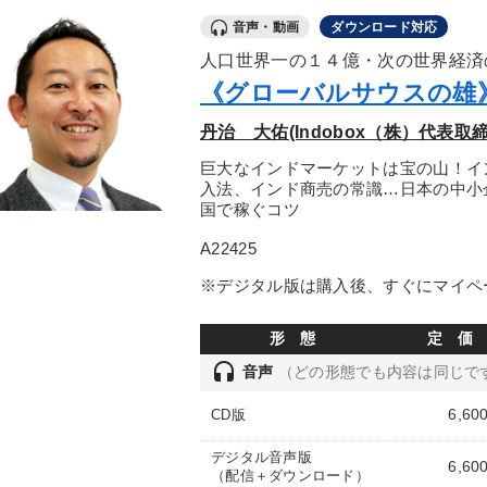
音声・動画
ダウンロード対応
人口世界一の１４億・次の世界経済
《グローバルサウスの雄
丹治 大佑(Indobox（株）代表取
巨大なインドマーケットは宝の山！イ
入法、インド商売の常識…日本の中小
国で稼ぐコツ
A22425
※デジタル版は購入後、すぐにマイペ
形 態
定 価
headset
音声
（どの形態でも内容は同じで
6,60
CD版
デジタル音声版
6,60
（配信＋ダウンロード）