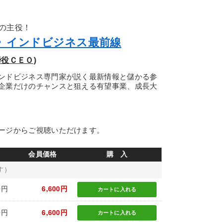
の主役！
》インドビジネス最前線
締役ＣＥＯ)
ンドビジネス専門家が説く最新情報と儲かる参
企業だけのチャンスと狙える有望事業、成長大
ージからご視聴いただけます。
会員価格
購 入
す）
0円
6,600円
カートに
入れる
0円
6,600円
カートに
入れる