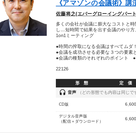
《アマゾンの会議術》講演
佐藤将之(エバーグローイングパート
多くの会社が会議に膨大なコストと時
し…短時間で結果を出す会議のやり方
1on1ミーティング
●時間の搾取になる会議はすべてムダ！
●会議を成功させる必要な３つの要素
●会議の種類のそれぞれのポイント 
22126
形 態
定 価
headset
音声
（どの形態でも内容は同じで
6,60
CD版
デジタル音声版
6,60
（配信＋ダウンロード）