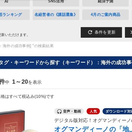
SNS活用
経済予測
AI
筋ランキング
名経営者の《講話選集》
4月のご案内商品
refresh
cl
条件を更新
更新いただけます。
：海外の成功事例] "の検索結果
[タグ・キーワードから探す（キーワード）：海外の成功事例
7件
1～20
中
を表示
格はすべて税込み(10%)です
音声・動画
人気
ダウンロード対
デジタル版対応！オグマンディーノ
オグマンディーノの「地