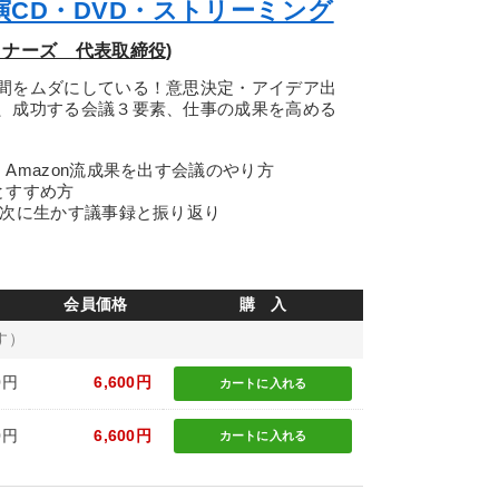
CD・DVD・ストリーミング
ナーズ 代表取締役)
間をムダにしている！意思決定・アイデア出
、成功する会議３要素、仕事の成果を高める
Amazon流成果を出す会議のやり方
とすすめ方
●次に生かす議事録と振り返り
会員価格
購 入
す）
0円
6,600円
カートに
入れる
0円
6,600円
カートに
入れる