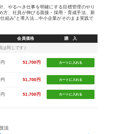
針、やるべき仕事を明確にする目標管理のやり
め方、社員が伸びる面接・採用・育成手法、新
“仕組み”と導入法…中小企業がそのまま実践で
会員価格
購 入
容は同じです）
0円
51,700円
カートに
入れる
0円
51,700円
カートに
入れる
0円
51,700円
カートに
入れる
技法