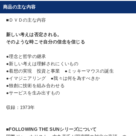
その手腕は後に会長に就任したマイケル・アイズ
※「更新」を押すと「タグ・キーワード」を更新いただけます。
商品の主な内容
ナーは「彼の経験、判断、信念の恩恵を受けたこと
に感謝する」と称えたディズニー哲学の継承者とし
■ＤＶＤの主な内容
て有名。
新しい考えは否定される。
そのような時こそ自分の信念を信じる
●理念と哲学の継承
●新しい考えは理解されにくいもの
●着想の実現 投資と事業 ●ミッキーマウスの誕生
●イマジニアリング ●我々は何を為すべきか
●独創に技術を組み合わせる
●サービスを生み出すもの
収録：1973年
■FOLLOWING THE SUNシリーズについて