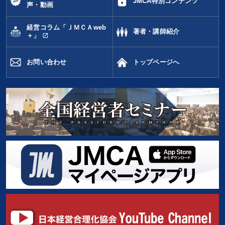
JMCA特別コンテンツ
声・動画
経営コラム「ＪＭＣＡweb
著者・講師紹介
open_in_new
＋」
お問い合わせ
トップページへ