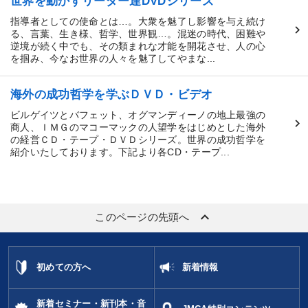
世界を動かすリーダー達DVDシリーズ
指導者としての使命とは…。大衆を魅了し影響を与え続け
る、言葉、生き様、哲学、世界観…。混迷の時代、困難や
逆境が続く中でも、その類まれな才能を開花させ、人の心
を掴み、今なお世界の人々を魅了してやまな...
海外の成功哲学を学ぶＤＶＤ・ビデオ
ビルゲイツとバフェット、オグマンディーノの地上最強の
商人、ＩＭＧのマコーマックの人望学をはじめとした海外
の経営ＣＤ・テープ・ＤＶＤシリーズ。世界の成功哲学を
紹介いたしております。下記より各CD・テープ...
keyboard_arrow_up
このページの先頭へ
初めての方へ
新着情報
新着セミナー・新刊本・音