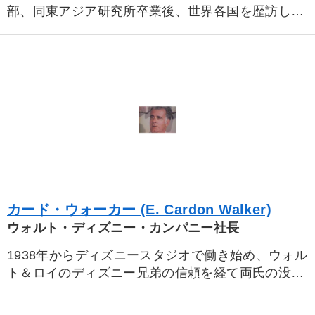
※「更新」を押すと「カテゴリー」「目的別」「キーワード」を更新いただけます。
部、同東アジア研究所卒業後、世界各国を歴訪して
国際政治の現場で研鑽を積む。政治経済の実務経験
タグから探す
local_offer
refresh
更新する
を元に各国の大統領や国王との対談を行い、民間外
交を実践。
すべての音声・動画（全2077タイトル）からお探しいただけます
タグ・キーワード
インバウンド
上場企業
歴史に学ぶ
経営計画
リベラルアーツ
広報・PR
早分かり
企業再建
通信販売
異発想
女性経営者
SNS活用
カード・ウォーカー (E. Cardon Walker)
ウォルト・ディズニー・カンパニー社長
地方企業の勝ち方
銀行交渉
理念・パーパス
採用
1938年からディズニースタジオで働き始め、ウォル
通販
ビジネスモデル
節税
早わかり
ト＆ロイのディズニー兄弟の信頼を経て両氏の没
後、社長に就任。同社が同属企業から世界的なエン
スポーツ関係
イノベーション
DX
株式市場
ターテインメント企業へと発展する礎を築く。