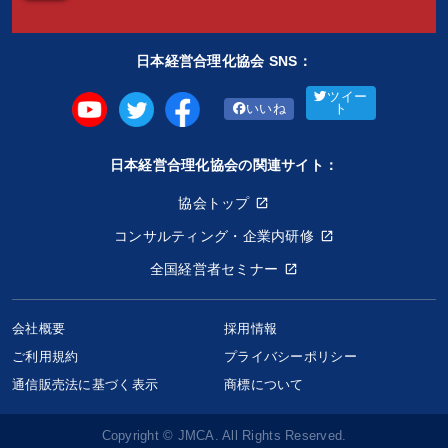
日本経営合理化協会 SNS：
ツイー
いいね
ト
日本経営合理化協会の関連サイト：
協会トップ
コンサルティング・企業内研修
全国経営者セミナー
会社概要
採用情報
ご利用規約
プライバシーポリシー
カード・ウォーカーDVD
通信販売法に基づく表示
商標について
22,000円〜
keyboard_arrow_up
商品選択
Copyright © JMCA. All Rights Reserved.