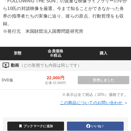
「FOLLOWING THE SUN」の貴重な映像ライブラリーの中か
業種
ら10氏の対談映像を厳選。今まで知ることができなかった各
界の指導者たちの実像に迫り、彼らの原点、行動哲理をも収
製造業
卸売・小売・飲食業
建設・不動産業
録。
※発行元 米国財団法人国際問題研究所
IT・サービス・金融業
コンサルタント
専門家
キーワード
会員価格
形態
購入
※税込
ondemand_video
動画
（どの形態でも内容は同じです）
交渉
政治家
稲盛和夫
上場企業
早分かり
22,000円
インバウンド
DVD版
完売しました
定価 22,000円
※表示は全て税込（10%）価格です。
※「更新」を押すと「テーマ」「キーワード」を更新いただけます。
この商品についてのお問い合わせ
keyboard_arrow_right
経営音声・動画を探す
ondemand_video
refresh
更新する
全国経営者セミナー収録物以外の経営教材（全762タイトル）からお探
bookmark
ブックマークに追加
いいね！
しいただけます