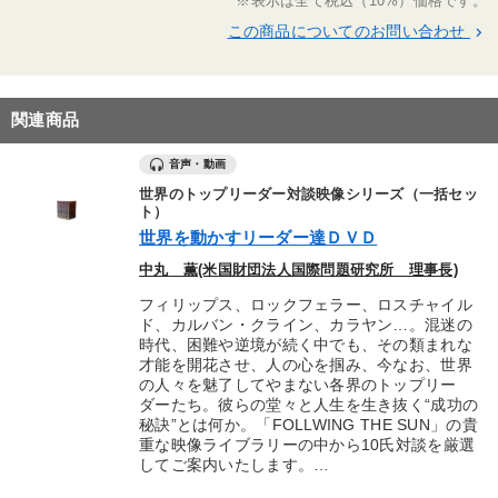
※表示は全て税込（10%）価格です。
この商品についてのお問い合わせ
keyboard_arrow_right
関連商品
音声・動画
世界のトップリーダー対談映像シリーズ（一括セッ
ト）
世界を動かすリーダー達ＤＶＤ
中丸 薫(米国財団法人国際問題研究所 理事長)
フィリップス、ロックフェラー、ロスチャイル
ド、カルバン・クライン、カラヤン…。混迷の
時代、困難や逆境が続く中でも、その類まれな
才能を開花させ、人の心を掴み、今なお、世界
の人々を魅了してやまない各界のトップリー
ダーたち。彼らの堂々と人生を生き抜く“成功の
秘訣”とは何か。「FOLLWING THE SUN」の貴
重な映像ライブラリーの中から10氏対談を厳選
してご案内いたします。…