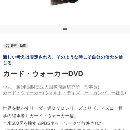
優秀各社の智恵と戦略
事業家のロマンと経営
若手異才経営者の発想
専門家のアドバイス
リーダーの器量を学ぶ
テーマ
音声・動画
新しい考えは否定される。そのような時こそ自分の信念を信
【1月】音声・映像
【2026年7月】音声・映像ご案内商品
じる
カード・ウォーカーDVD
音声と動画で学ぶ
中丸 薫
(米国財団法人国際問題研究所 理事長)
オーナー社長の「現場力の経営」＋現場の「儲ける力」をさらに
高める教材２選
カード・ウォーカー
(ウォルト・ディズニー・カンパニー社長)
後継社長・アトツギ
世界を動かすリーダー達ＤＶＤシリーズより《ディズニー哲
学の継承者》カード・ウォーカー篇。
最新刊・戦略参謀ChatGPT実戦法と中小企業のDXと講話ご案内
全米380局を擁するPBSネットワークで放映された