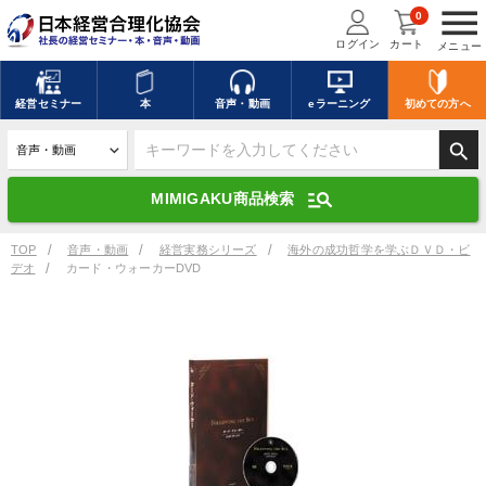
menu
0
ログイン
カート
メニュー
キーワードを入力して探す
edit
経営
セミナー
本
音声・動画
eラーニング
初めての方
へ
search
デジタル版対応のみ検索結果に表示する
manage_search
MIMIGAKU商品検索
search
上記の条件で検索
TOP
音声・動画
経営実務シリーズ
海外の成功哲学を学ぶＤＶＤ・ビ
デオ
カード・ウォーカーDVD
講演収録物を探す
mic
refresh
更新する
全国経営者セミナー講演収録物（全1315タイトル）からお探しいただけ
ます
カテゴリー