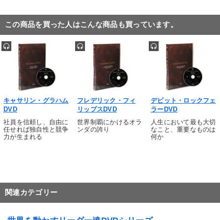
この商品を買った人はこんな商品も買っています。
キャサリン・グラハム
フレデリック・フィ
デビット・ロックフェ
DVD
リップスDVD
ラーDVD
社員を信頼し、自由に
世界制覇にかけるオラ
人生において最も大切
任せれば独自性と競争
ンダの誇り
なこと、重要なものは
力が生まれる
何か
関連カテゴリー