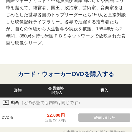
国際ジャーナリスト・中丸薫氏が国家間の対立や言語…の
枠を超えて、経営者、国王、政治家、芸術家、音楽家をは
じめとした世界各国のトップリーダーたち150人と直接対談
した映像記録ライブラリー。各界で活躍する指導者たち
が、自らの体験から人生哲学や実践を披露。1984年から2
年間、380局を持つ米国ＰＢＳネットワークで放映された貴
重な映像シリーズ。
カード・ウォーカーDVDを購入する
会員価格
形態
購入
※税込
ondemand_video
動画
（どの形態でも内容は同じです）
22,000円
DVD版
完売しました
定価 22,000円