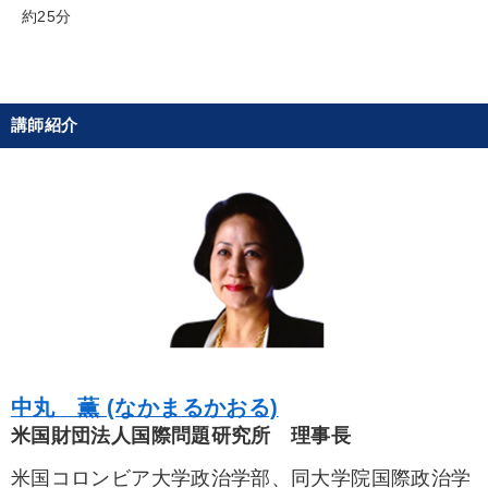
約25分
営業・社員研修
【3月】音声・映像
目的別
講師紹介
経営体系を学びたい
発想力を磨きたい
財務・数字力の向上
経営を改善したい
後継者に聞かせたい
パフォーマンス向上
キーワード
営業力強化
DX
上場企業
相続・事業承継
中丸 薫 (なかまるかおる)
経営計画
リーダーシップ
米国財団法人国際問題研究所 理事長
米国コロンビア大学政治学部、同大学院国際政治学