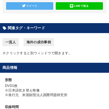
ツイート
LINEで送る
カテゴリー
オーナー社長の「現場力の経営」＋現場の「儲ける力」をさらに
高める教材２選
関連タグ・キーワード
local_offer
2026年春季全国経営者セミナー収録講演ＣＤ・講演ＤＶＤ・デジ
タル版（音声／動画ストリーミング・ダウンロード）
一流人
海外の成功事例
マーケティング
組織・採用・スキル
【1月】音声・映像
※クリックすると別ウィンドウで開きます。
会社のパフォーマンスを高める講話
商品情報
最新トレンドと時代の潮流を押さえる
形態
2026年夏季全国経営者セミナー収録講演ＣＤ・講演ＤＶＤ・デジ
タル版（音声／動画ストリーミング・ダウンロード）
DVD1枚
※日本語吹き替え映像
組織と人を動かすマネジメント力を磨く
※発行元 米国財団法人国際問題研究所
【最新刊】精神科医・和田秀樹の「老いない力」＋健康な社長と
会社をつくる厳選講話
収録時間