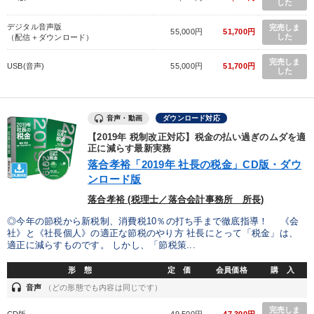
した
デジタル音声版
完売しま
55,000円
51,700円
した
（配信＋ダウンロード）
完売しま
USB(音声)
55,000円
51,700円
した
音声・動画
ダウンロード対応
【2019年 税制改正対応】税金の払い過ぎのムダを適
正に減らす最新実務
落合孝裕「2019年 社長の税金」CD版・ダウ
ンロード版
落合孝裕 (税理士／落合会計事務所 所長)
◎今年の節税から新税制、消費税10％の打ち手まで徹底指導！ 《会
社》と《社長個人》の適正な節税のやり方 社長にとって「税金」は、
適正に減らすものです。 しかし、「節税策...
形 態
定 価
会員価格
購 入
headset
音声
（どの形態でも内容は同じです）
完売しま
CD版
49,500円
47,300円