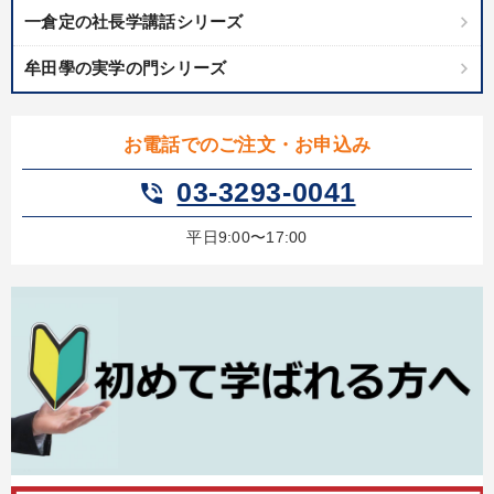
一倉定の社長学講話シリーズ
牟田學の実学の門シリーズ
お電話でのご注文・お申込み
03-3293-0041
phone_in_talk
平日9:00〜17:00