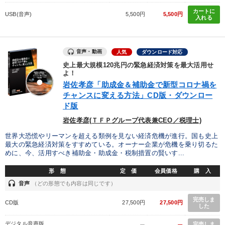
カートに
USB(音声)
5,500円
5,500円
入れる
音声・動画
人気
ダウンロード対応
史上最大規模120兆円の緊急経済対策を最大活用せ
よ！
岩佐孝彦「助成金＆補助金で新型コロナ禍を
チャンスに変える方法」CD版・ダウンロー
ド版
岩佐孝彦(ＴＦＰグループ代表兼CEO／税理士)
世界大恐慌やリーマンを超える類例を見ない経済危機が進行。国も史上
最大の緊急経済対策をすすめている。オーナー企業が危機を乗り切るた
めに、今、活用すべき補助金・助成金・税制措置の賢いす...
形 態
定 価
会員価格
購 入
headset
音声
（どの形態でも内容は同じです）
完売しま
CD版
27,500円
27,500円
した
デジタル音声版
完売しま