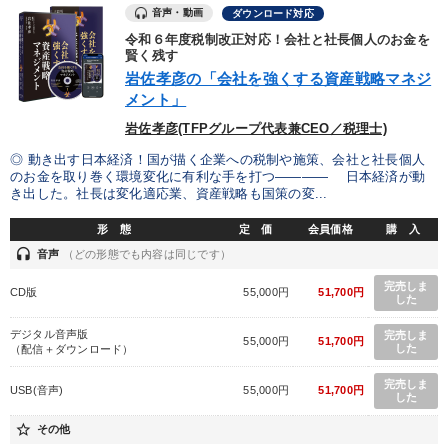
音声・動画
ダウンロード対応
令和６年度税制改正対応！会社と社長個人のお金を
賢く残す
岩佐孝彦の「会社を強くする資産戦略マネジ
メント」
岩佐孝彦(TFPグループ代表兼CEO／税理士)
◎ 動き出す日本経済！国が描く企業への税制や施策、会社と社長個人
のお金を取り巻く環境変化に有利な手を打つ―――― 日本経済が動
き出した。社長は変化適応業、資産戦略も国策の変...
形 態
定 価
会員価格
購 入
headset
音声
（どの形態でも内容は同じです）
完売しま
CD版
55,000円
51,700円
した
デジタル音声版
完売しま
55,000円
51,700円
した
（配信＋ダウンロード）
完売しま
USB(音声)
55,000円
51,700円
した
star_border
その他