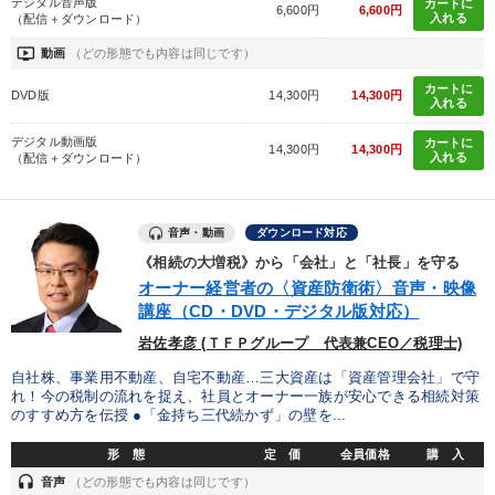
デジタル音声版
カートに
6,600円
6,600円
入れる
（配信＋ダウンロード）
ondemand_video
動画
（どの形態でも内容は同じです）
カートに
DVD版
14,300円
14,300円
入れる
デジタル動画版
カートに
14,300円
14,300円
入れる
（配信＋ダウンロード）
音声・動画
ダウンロード対応
《相続の大増税》から「会社」と「社長」を守る
オーナー経営者の〈資産防衛術〉音声・映像
講座（CD・DVD・デジタル版対応）
岩佐孝彦 (ＴＦＰグループ 代表兼CEO／税理士)
自社株、事業用不動産、自宅不動産…三大資産は「資産管理会社」で守
れ！今の税制の流れを捉え、社員とオーナー一族が安心できる相続対策
のすすめ方を伝授 ●「金持ち三代続かず」の壁を...
形 態
定 価
会員価格
購 入
headset
音声
（どの形態でも内容は同じです）