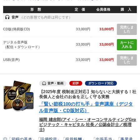
形 態
定 価
会員価格
購 入
headset
音声
（どの形態でも内容は同じです）
完売しま
CD版(簡易版CD)
33,000円
33,000円
した
デジタル音声版
カートに
33,000円
33,000円
入れる
（配信＋ダウンロード）
完売しま
USB(音声)
33,000円
33,000円
した
音声・動画
好評
ダウンロード対応
【2025年度 税制改正対応】知らないと大損する！社
長個人と会社のお金を正しく守る実務
「賢い節税100の打ち手」音声講座（デジタ
ル音声版・CD版対応）
福岡 雄吉郎(アイ・シー・オーコンサルティングGrp
ビジテック・キャピタル 社長／公認会計士／税理
士)
◎「節税の基本」「設備投資」「役員報酬」 「出張手当」「事業承