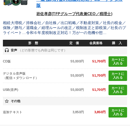
版
岩佐孝彦(TFPグループ代表兼CEO／税理士)
相続大増税／持株会社／自社株／出口戦略／不動産対策／社長の税金／
保険／贈与／退職金／経理ルールの改正／税制改正と節税策／社長のプ
ライベート…令和６年度税制改正対応！万が一の危機や想...
形 態
定 価
会員価格
購 入
headset
音声
（どの形態でも内容は同じです）
カートに
CD版
55,000円
51,700円
入れる
デジタル音声版
カートに
55,000円
51,700円
入れる
（配信＋ダウンロード）
カートに
USB(音声)
55,000円
51,700円
入れる
star_border
その他
カートに
追加テキスト
3,850円
3,850円
入れる