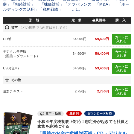
継」「相続対策」 「株価対策」「オフバランス」「M&A」 「ホー
ルディングス活用」「税務戦略」 …1...
形 態
定 価
会員価格
購 入
headset
音声
（どの形態でも内容は同じです）
カートに
CD版
64,900円
59,400円
入れる
デジタル音声版
カートに
64,900円
59,400円
入れる
（配信＋ダウンロード）
カートに
USB(音声)
64,900円
59,400円
入れる
star_border
その他
カートに
追加テキスト
2,750円
2,750円
入れる
音声・動画
最新刊
ダウンロード対応
令和６年度税制改正対応！想定外が起きても社員と
家族を絶対に守る
「最強のお金の危機対応術」CD・デジタル