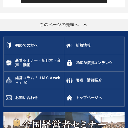
keyboard_arrow_up
このページの先頭へ
初めての方へ
新着情報
新着セミナー・新刊本・音
JMCA特別コンテンツ
声・動画
経営コラム「ＪＭＣＡweb
著者・講師紹介
open_in_new
＋」
お問い合わせ
トップページへ