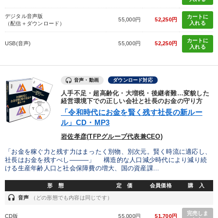
デジタル音声版
カートに
55,000円
52,250円
入れる
（配信＋ダウンロード）
カートに
USB(音声)
55,000円
52,250円
入れる
音声・動画
ダウンロード対応
人手不足・超高齢化・大増税・後継者難…変貌した
経営環境下での正しい会社と社長のお金の守り方
「令和時代にお金を賢く残す社長の新ルー
ル」CD・MP3
岩佐孝彦(TFPグループ代表兼CEO)
「お金を稼ぐ力と残す力はまったく別物、別次元。賢く時流に適応し、
社長はお金を残すべし―――」 構造的な人口減少時代により減り続
ける生産年齢人口と社会保障費の増大、国の資産課...
形 態
定 価
会員価格
購 入
headset
音声
（どの形態でも内容は同じです）
完売しま
CD版
55,000円
51,700円