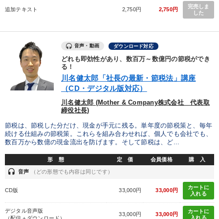
完売しま
追加テキスト
2,750円
2,750円
した
音声・動画
ダウンロード対応
どれも即効性があり、数百万～数億円の節税ができ
る！
川名健太郎「社長の最新・節税法」講座
（CD・デジタル版対応）
川名健太郎 (Mother & Company株式会社 代表取
締役社長)
節税は、節税した分だけ、現金が手元に残る。単年度の節税策と、毎年
続ける仕組みの節税策。これらを組み合わせれば、個人でも会社でも、
数百万から数億の現金流出を防げます。そして節税は、ど...
形 態
定 価
会員価格
購 入
headset
音声
（どの形態でも内容は同じです）
カートに
CD版
33,000円
33,000円
入れる
デジタル音声版
カートに
33,000円
33,000円
入れる
（配信＋ダウンロード）