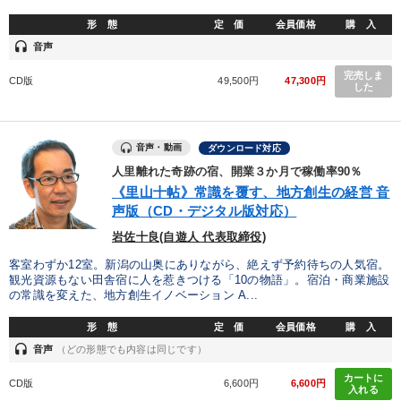
形 態
定 価
会員価格
購 入
headset
音声
完売しま
CD版
49,500円
47,300円
した
音声・動画
ダウンロード対応
人里離れた奇跡の宿、開業３か月で稼働率90％
《里山十帖》常識を覆す、地方創生の経営 音
声版（CD・デジタル版対応）
岩佐十良(自遊人 代表取締役)
客室わずか12室。新潟の山奥にありながら、絶えず予約待ちの人気宿。
観光資源もない田舎宿に人を惹きつける「10の物語」。宿泊・商業施設
の常識を変えた、地方創生イノベーション A...
形 態
定 価
会員価格
購 入
headset
音声
（どの形態でも内容は同じです）
カートに
CD版
6,600円
6,600円
入れる