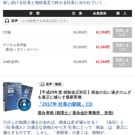
栄し続ける社長と相続貧乏で終わる社長に分かれていく...
形 態
定 価
会員価格
購 入
headset
音声
（どの形態でも内容は同じです）
完売しま
CD版
55,000円
51,700円
した
デジタル音声版
完売しま
55,000円
51,700円
した
（配信＋ダウンロード）
完売しま
USB(音声)
55,000円
51,700円
した
音声・動画
【平成29年度 税制改正対応】税金の払い過ぎのムダ
を適正に減らす最新実務
「2017年 社長の節税」CD
落合孝裕 (税理士／落合会計事務所 所長)
◎少しの知識と備えがあれば、税金は必ず減らせる！ 《会社》と
《社長個人》の適正な節税のやり方 社長にとって「税金」は、適正に
減らすものです。 しかし、「節税策」の多くは、税制が...