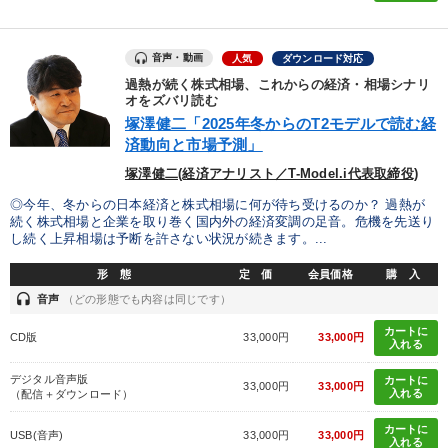
全国経営者セミナー収録物以外の経営教材（全762タイトル）からお探
しいただけます
音声・動画
人気
ダウンロード対応
過熱が続く株式相場、これからの経済・相場シナリ
カテゴリー
オをズバリ読む
塚澤健二「2025年冬からのT2モデルで読む経
組織と人を動かすマネジメント力を磨く
【2月】音声・映像
済動向と市場予測」
塚澤健二(経済アナリスト／T-Model.i代表取締役)
全国経営者セミナー収録〈売れ筋・人気ランキング〉＆新刊・好
評講話
◎今年、冬からの日本経済と株式相場に何が待ち受けるのか？ 過熱が
続く株式相場と企業を取り巻く国内外の経済変調の足音。危機を先送り
し続く上昇相場は予断を許さない状況が続きます。...
経営者のための《音声・動画で学ぶ》講演シリーズ
形 態
定 価
会員価格
購 入
【4月】音声・映像
headset
音声
（どの形態でも内容は同じです）
2026年春季全国経営者セミナー収録講演ＣＤ・講演ＤＶＤ・デジ
カートに
CD版
33,000円
33,000円
タル版（音声／動画ストリーミング・ダウンロード）
入れる
デジタル音声版
カートに
営業・社員研修
148回夏季大会
33,000円
33,000円
入れる
（配信＋ダウンロード）
会社のパフォーマンスを高める講話
カートに
USB(音声)
33,000円
33,000円
入れる