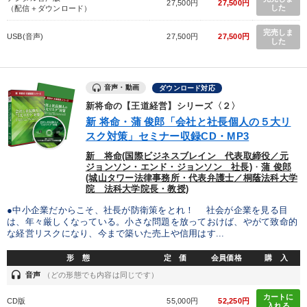
27,500円
27,500円
した
（配信＋ダウンロード）
完売しま
USB(音声)
27,500円
27,500円
した
音声・動画
ダウンロード対応
新将命の【王道経営】シリーズ〈２〉
新 将命・蒲 俊郎「会社と社長個人の５大リ
スク対策」セミナー収録CD・MP3
新 将命(国際ビジネスブレイン 代表取締役／元
ジョンソン・エンド・ジョンソン 社長)
・
蒲 俊郎
(城山タワー法律事務所・代表弁護士／桐蔭法科大学
院 法科大学院長・教授)
●中小企業だからこそ、社長が防衛策をとれ！ 社会が企業を見る目
は、年々厳しくなっている。小さな問題を放っておけば、やがて致命的
な経営リスクになり、今まで築いた売上や信用はす...
形 態
定 価
会員価格
購 入
headset
音声
（どの形態でも内容は同じです）
カートに
CD版
55,000円
52,250円
入れる