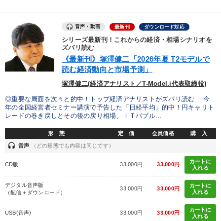
仕事のスキルと人間力を高める知恵を身につける
音声・動画
最新刊
ダウンロード対応
業種
シリーズ最新刊！これからの経済・相場シナリオを
ズバリ読む
《最新刊》塚澤健二「2026年夏 T2モデルで
製造業
卸売・小売・飲食業
建設・不動産業
読む経済動向と市場予測」
IT・サービス・金融業
コンサルタント
専門家
塚澤健二(経済アナリスト／T-Model.i代表取締役)
◎重要な局面を次々と的中！トップ経済アナリストがズバリ読む 今
年の全国経営者セミナー講演で予告した「日経平均」的中！円キャリト
キーワード
レードの巻き戻しとその後の戻り相場、ＩＴバブル...
形 態
定 価
会員価格
購 入
繁盛
会社数字を学ぶ
話し方
不動産
投資
headset
音声
（どの形態でも内容は同じです）
採用
カートに
CD版
33,000円
33,000円
入れる
デジタル音声版
カートに
※「更新」を押すと「テーマ」「キーワード」を更新いただけます。
33,000円
33,000円
入れる
（配信＋ダウンロード）
カートに
USB(音声)
33,000円
33,000円
経営音声・動画を探す
ondemand_video
refresh
更新する
入れる