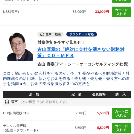
カートに
USB(音声)
33,000円
33,000円
入れる
音声・動画
ダウンロード対応
財務体制を今すぐ見直せ！
古山喜章の「絶対に会社を潰さない財務対
策」ＣＤ・ＭＰ３
古山 喜章(アイ・シー・オーコンサルティング社長)
コロナ禍からいかに会社を守るのか。今、社長がやるべき財務対策と社
内埋蔵金の活用法、新たなお金を作る！売り物・売り先・売り方への着
手を指南 ●今、お金の支出を減らす３つの方法と...
形 態
定 価
会員価格
購 入
headset
音声
（どの形態でも内容は同じです）
カートに
CD版(簡易版CD)
5,500円
5,500円
入れる
デジタル音声版
カートに
5,500円
5,500円
入れる
（配信＋ダウンロード）