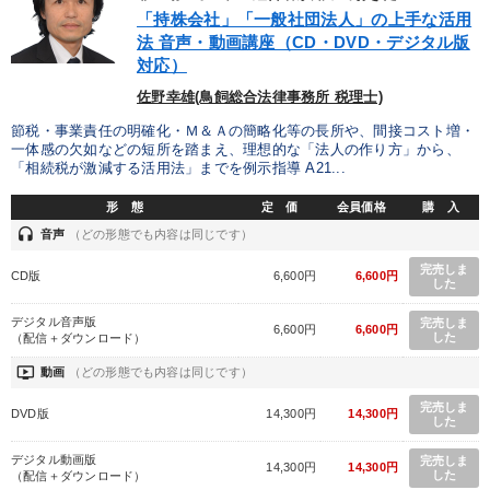
優秀各社の智恵と戦略
事業家のロマンと経営
「持株会社」「一般社団法人」の上手な活用
法 音声・動画講座（CD・DVD・デジタル版
若手異才経営者の発想
専門家のアドバイス
対応）
佐野幸雄(鳥飼総合法律事務所 税理士)
リーダーの器量を学ぶ
節税・事業責任の明確化・Ｍ＆Ａの簡略化等の長所や、間接コスト増・
一体感の欠如などの短所を踏まえ、理想的な「法人の作り方」から、
「相続税が激減する活用法」までを例示指導 A21...
テーマ
形 態
定 価
会員価格
購 入
headset
成功哲学・人間学
音声
（どの形態でも内容は同じです）
完売しま
CD版
6,600円
6,600円
2026年夏季全国経営者セミナー収録講演ＣＤ・講演ＤＶＤ・デジ
した
タル版（音声／動画ストリーミング・ダウンロード）
デジタル音声版
完売しま
6,600円
6,600円
した
（配信＋ダウンロード）
【1月】音声・映像
ondemand_video
動画
（どの形態でも内容は同じです）
「利上げ時代の最新・銀行対策」＋「不動産市況予測」＋「市場
予測と株式投資」最新刊
完売しま
DVD版
14,300円
14,300円
した
歴史・古典に学ぶ実務講話
デジタル動画版
完売しま
14,300円
14,300円
した
（配信＋ダウンロード）