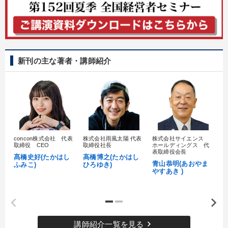
新刊の主な著者・講師紹介
concon株式会社 代表
株式会社雨風太陽 代表
株式会社サイエンス
髙
取締役 CEO
取締役社長
ホールディングス 代
村
表取締役会長
髙橋史好(たかはし
高橋博之(たかはし
し
青山恭明(あおやま
ふみこ)
ひろゆき)
やすあき )
keyboard_arrow_right
講師紹介一覧を見る