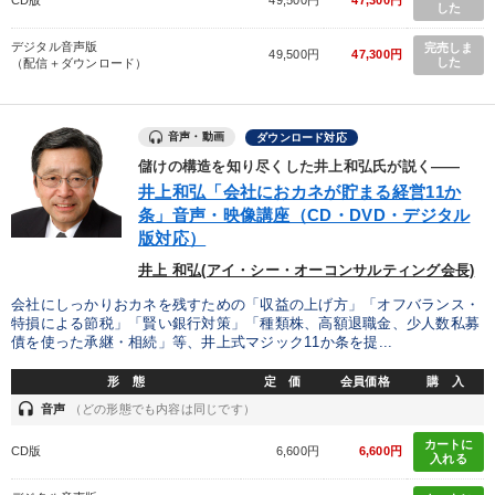
した
デジタル音声版
完売しま
49,500円
47,300円
した
（配信＋ダウンロード）
音声・動画
ダウンロード対応
儲けの構造を知り尽くした井上和弘氏が説く――
井上和弘「会社におカネが貯まる経営11か
条」音声・映像講座（CD・DVD・デジタル
版対応）
井上 和弘(アイ・シー・オーコンサルティング会長)
会社にしっかりおカネを残すための「収益の上げ方」「オフバランス・
特損による節税」「賢い銀行対策」「種類株、高額退職金、少人数私募
債を使った承継・相続」等、井上式マジック11か条を提...
形 態
定 価
会員価格
購 入
headset
音声
（どの形態でも内容は同じです）
カートに
CD版
6,600円
6,600円
入れる