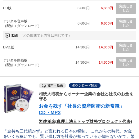
完売しま
CD版
6,600円
6,600円
した
デジタル音声版
完売しま
6,600円
6,600円
した
（配信＋ダウンロード）
ondemand_video
動画
（どの形態でも内容は同じです）
完売しま
DVD版
14,300円
14,300円
した
デジタル動画版
完売しま
14,300円
14,300円
した
（配信＋ダウンロード）
音声・動画
ダウンロード対応
相続大増税からオーナー企業の会社と社長のお金を
守る
お金を残す「社長の資産防衛の新常識」
CD・MP3
岩佐孝彦(税理士法人トップ財務プロジェクト代表)
「金持ち三代続かず」と言われる日本の税制。 これからの時代、お金
をいくら稼いでも、賢い残し方を社長が知っているか知らないかで、繁