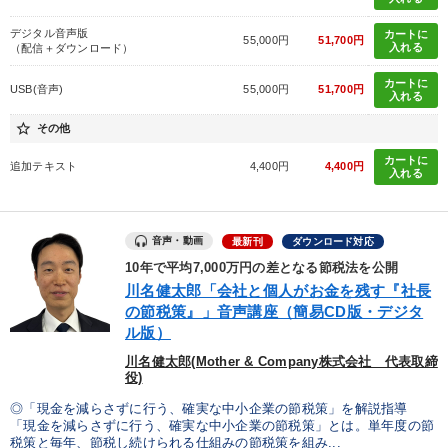
※「更新」を押すと「タグ・キーワード」を更新いただけます。
デジタル音声版
カートに
55,000円
51,700円
入れる
（配信＋ダウンロード）
カートに
USB(音声)
55,000円
51,700円
入れる
star_border
その他
カートに
追加テキスト
4,400円
4,400円
入れる
音声・動画
最新刊
ダウンロード対応
10年で平均7,000万円の差となる節税法を公開
川名健太郎「会社と個人がお金を残す『社長
の節税策』」音声講座（簡易CD版・デジタ
ル版）
川名健太郎(Mother & Company株式会社 代表取締
役)
◎「現金を減らさずに行う、確実な中小企業の節税策」を解説指導
「現金を減らさずに行う、確実な中小企業の節税策」とは。単年度の節
税策と毎年、節税し続けられる仕組みの節税策を組み...