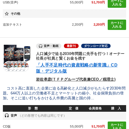
カートに
USB(音声)
55,000円
51,700円
入れる
タグから探す
local_offer
star_border
refresh
その他
更新する
カートに
すべての音声・動画（全2077タイトル）からお探しいただけます
追加テキスト
2,200円
2,200円
入れる
タグ・キーワード
音声・動画
最新刊
ダウンロード対応
イノベーション
人事戦略
未来先見
不動産投資
人口減少で迫る2030年問題に先手を打つ！オーナー
社長が社員と賢くお金を残す
「人手不足時代の資産戦略の新常識」CD
健康・ウェルビーイング
DX
プレゼン
資産運用
版・デジタル版
AI
MBA
新技術
生き方の指針
仕組み
岩佐孝彦(ＴＦＰグループ代表兼CEO／税理士)
コスト高に直面した企業に迫る高齢化と人口減少がもたらす2030年問
FCビジネス
話し方
教育
企業成長
大竹愼一
題。644万人以上の労働者不足とマーケットの縮小、社会保障負担の増
加。そこに追い打ちをかける人件費の高騰と国の持...
コロナ禍対策
トレンド
商品開発
リピート
SDGs
形 態
定 価
会員価格
購 入
headset
ブランディング
音声
（どの形態でも内容は同じです）
カートに
CD版
55,000円
51,700円
入れる