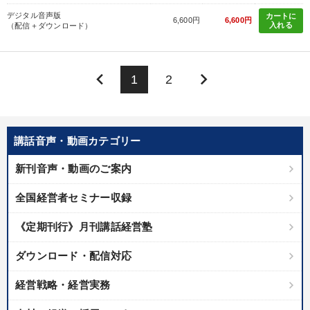
デジタル音声版
カートに
6,600円
6,600円
入れる
（配信＋ダウンロード）
keyboard_arrow_left
keyboard_arrow_right
1
2
講話音声・動画カテゴリー
新刊音声・動画のご案内
全国経営者セミナー収録
《定期刊行》月刊講話経営塾
ダウンロード・配信対応
経営戦略・経営実務