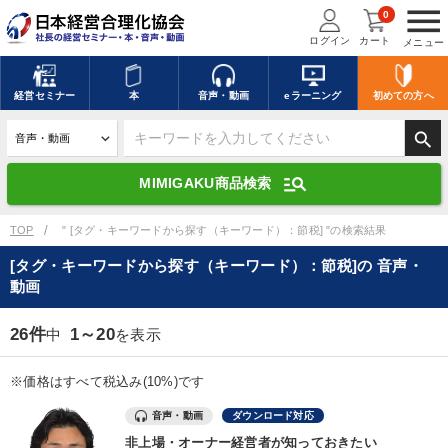
menu
0
ログイン
カート
メニュー
キーワードを入力して探す
edit
経営
セミナー
本
音声・動画
eラーニング
初めての方
へ
search
デジタル版対応のみ検索結果に表示する
manage_search
MIMIGAKU商品検索
search
上記の条件で検索
TOP
" [タグ・キーワードから探す（キーワード）：節税] "の検索結果
[タグ・キーワードから探す（キーワード）：節税]の 音声・
動画
講演収録物を探す
mic
refresh
更新する
26件
1～20
中
を表示
全国経営者セミナー講演収録物（全1315タイトル）からお探しいただけ
ます
※価格はすべて税込み(10%)です
カテゴリー
音声・動画
ダウンロード対応
非上場・オーナー経営者が知っておきたい