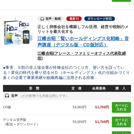
歴史・古典に学ぶ実務講話
資産戦略
【3月】音声・映像
音声・動画
最新刊
ダウンロード対応
目的別
正しく持株会社を構築しフル活用、経営や税制のメ
リットを最大化する
江幡吉昭「賢いホールディングス化戦略」音
リーダーの魅力向上
販売力を強化したい
声講座（デジタル版・CD版対応）
江幡吉昭(アレース・ファミリーオフィス代表取締
財務・数字力の向上
発想力を磨きたい
役)
経営を改善したい
組織を強化したい
●事実、９割の非上場企業が持株会社のつくり方、使い方を誤ってい
る！変化の時代を乗り切るＨＤ（ホールディングス）化の仕組みづくり
多くの企業で事業承継や組織再編に活用される持株...
キーワード
形 態
定 価
会員価格
購 入
headset
音声
（どの形態でも内容は同じです）
金利
思考法
ビジネスモデル
稲盛和夫
カートに
CD版
55,000円
51,700円
入れる
多様性・ダイバーシティ
いい会社
デジタル音声版
カートに
55,000円
51,700円
入れる
（配信＋ダウンロード）
※「更新」を押すと「カテゴリー」「目的別」「キーワード」を更新いただけます。