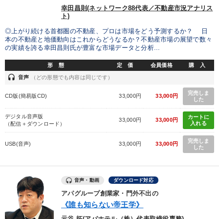
幸田昌則(ネットワーク88代表／不動産市況アナリス
2025年夏季全国経営者セミナー収録講演ＣＤ・講演ＤＶＤ・デジ
タル版（音声／動画ストリーミング・ダウンロード）
ト)
◎上がり続ける首都圏の不動産、プロは市場をどう予測するか？ 日
本の不動産と地価動向はこれからどうなるか？不動産市場の展望で数々
目的別
の実績を誇る幸田昌則氏が豊富な市場データと分析...
形 態
定 価
会員価格
購 入
新事業・新商品づくり
経営体系を学びたい
headset
音声
（どの形態でも内容は同じです）
完売しま
発想力を磨きたい
社長の姿勢を学びたい
CD版(簡易版CD)
33,000円
33,000円
した
業績を伸ばしたい
パフォーマンス向上
デジタル音声版
カートに
33,000円
33,000円
入れる
（配信＋ダウンロード）
完売しま
USB(音声)
33,000円
33,000円
キーワード
した
伝統・文化
労務問題・人事対策
リピート
創業者
音声・動画
ダウンロード対応
企業再建
仕事術・ビジネスハック
アパグループ創業家・門外不出の
《誰も知らない帝王学》
元谷 拓(アパホテル（株）代表取締役専務)