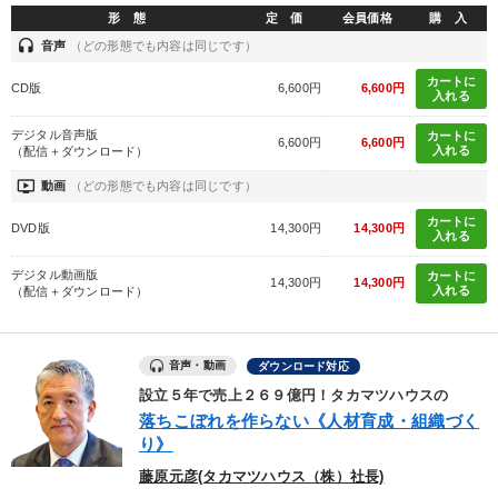
業種
形 態
定 価
会員価格
購 入
headset
音声
（どの形態でも内容は同じです）
製造業
卸売・小売・飲食業
建設・不動産業
カートに
CD版
6,600円
6,600円
入れる
IT・サービス・金融業
コンサルタント
専門家
デジタル音声版
カートに
6,600円
6,600円
入れる
（配信＋ダウンロード）
ondemand_video
動画
（どの形態でも内容は同じです）
キーワード
カートに
DVD版
14,300円
14,300円
入れる
心を磨く
SNS活用
感動講話
一流人
お金の授業
デジタル動画版
カートに
14,300円
14,300円
入れる
（配信＋ダウンロード）
推薦
※「更新」を押すと「テーマ」「キーワード」を更新いただけます。
音声・動画
ダウンロード対応
設立５年で売上２６９億円！タカマツハウスの
落ちこぼれを作らない《人材育成・組織づく
経営音声・動画を探す
ondemand_video
refresh
更新する
り》
全国経営者セミナー収録物以外の経営教材（全761タイトル）からお探
藤原元彦(タカマツハウス（株）社長)
しいただけます