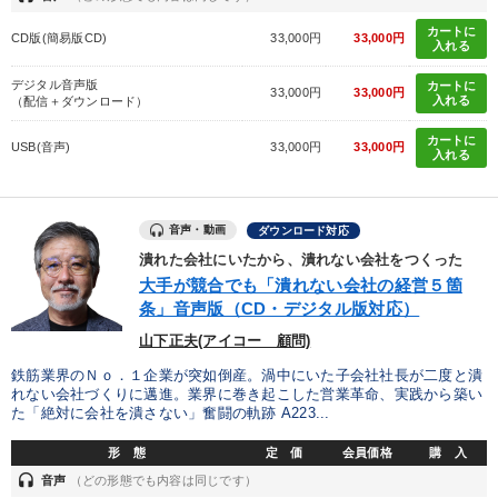
カートに
CD版(簡易版CD)
33,000円
33,000円
入れる
デジタル音声版
カートに
33,000円
33,000円
入れる
（配信＋ダウンロード）
カートに
USB(音声)
33,000円
33,000円
入れる
音声・動画
ダウンロード対応
潰れた会社にいたから、潰れない会社をつくった
大手が競合でも「潰れない会社の経営５箇
条」音声版（CD・デジタル版対応）
山下正夫(アイコー 顧問)
鉄筋業界のＮｏ．１企業が突如倒産。渦中にいた子会社社長が二度と潰
れない会社づくりに邁進。業界に巻き起こした営業革命、実践から築い
た「絶対に会社を潰さない」奮闘の軌跡 A223...
形 態
定 価
会員価格
購 入
headset
音声
（どの形態でも内容は同じです）