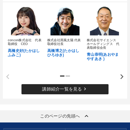
concon株式会社 代表
株式会社雨風太陽 代表
株式会社サイエンス
髙
取締役 CEO
取締役社長
ホールディングス 代
村
表取締役会長
髙橋史好(たかはし
高橋博之(たかはし
し
青山恭明(あおやま
ふみこ)
ひろゆき)
やすあき )
keyboard_arrow_right
講師紹介一覧を見る
keyboard_arrow_up
このページの先頭へ