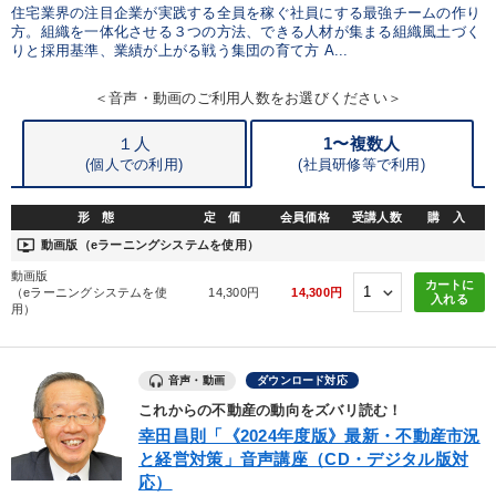
住宅業界の注目企業が実践する全員を稼ぐ社員にする最強チームの作り
方。組織を一体化させる３つの方法、できる人材が集まる組織風土づく
カテゴリー
りと採用基準、業績が上がる戦う集団の育て方 A...
大竹愼一書籍
「儲けの本質」を突く
＜音声・動画のご利用人数をお選びください＞
１人
1〜複数人
【2026年7月】音声・映像ご案内商品
資産戦略
(個人での利用)
(
社員研修等で利用)
オーナー社長の「現場力の経営」＋現場の「儲ける力」をさらに
高める教材２選
形 態
定 価
会員価格
受講人数
購 入
ondemand_video
動画版（eラーニングシステムを使用）
数字・税務・決算書
動画版
カートに
（eラーニングシステムを使
14,300円
14,300円
入れる
2026年春季全国経営者セミナー収録講演ＣＤ・講演ＤＶＤ・デジ
用）
タル版（音声／動画ストリーミング・ダウンロード）
経済・景気・相場予測
音声・動画
ダウンロード対応
2026年夏季全国経営者セミナー収録講演ＣＤ・講演ＤＶＤ・デジ
これからの不動産の動向をズバリ読む！
タル版（音声／動画ストリーミング・ダウンロード）
幸田昌則「《2024年度版》最新・不動産市況
と経営対策」音声講座（CD・デジタル版対
【2月】音声・映像
井上和弘の財務力UP
応）