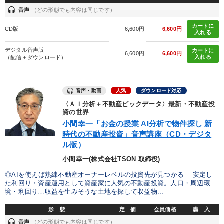
headset
音声
（どの形態でも内容は同じです）
カートに
CD版
6,600円
6,600円
入れる
デジタル音声版
カートに
6,600円
6,600円
入れる
（配信＋ダウンロード）
音声・動画
人気
ダウンロード対応
〈ＡＩ分析＋不動産ビックデータ〉最新・不動産投
資の世界
小間幸一「お金の授業 AI分析で物件探し 新
時代の不動産投資」音声講座（CD・デジタ
ル版）
小間幸一(株式会社TSON 取締役)
◎AIを使えば熟練不動産オーナーレベルの投資先が見つかる 安定し
た利回り・資産運用として資産家に人気の不動産投資。人口・周辺環
境・利回り…収益を生みそうな土地を探して収益物...
形 態
定 価
会員価格
購 入
headset
音声
（どの形態でも内容は同じです）