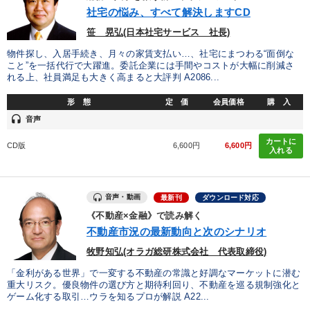
優秀各社の智恵と戦略
事業家のロマンと経営
社宅の悩み、すべて解決しますCD
笹 晃弘(日本社宅サービス 社長)
若手異才経営者の発想
専門家のアドバイス
物件探し、入居手続き、月々の家賃支払い…、社宅にまつわる“面倒な
こと”を一括代行で大躍進。委託企業には手間やコストが大幅に削減さ
リーダーの器量を学ぶ
れる上、社員満足も大きく高まると大評判 A2086...
形 態
定 価
会員価格
購 入
テーマ
headset
音声
カートに
CD版
6,600円
6,600円
数字・税務・決算書
大竹愼一書籍
入れる
最新刊・戦略参謀ChatGPT実戦法と中小企業のDXと講話ご案内
音声・動画
最新刊
ダウンロード対応
歴史・古典に学ぶ実務講話
《不動産×金融》で読み解く
不動産市況の最新動向と次のシナリオ
2026年春季全国経営者セミナー収録講演ＣＤ・講演ＤＶＤ・デジ
タル版（音声／動画ストリーミング・ダウンロード）
牧野知弘(オラガ総研株式会社 代表取締役)
「金利がある世界」で一変する不動産の常識と好調なマーケットに潜む
《強い財務を実践する経営者》講話４選
重大リスク。優良物件の選び方と期待利回り、不動産を巡る規制強化と
ゲーム化する取引…ウラを知るプロが解説 A22...