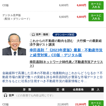
カートに
CD版
6,600円
6,600円
入れる
デジタル音声版
カートに
6,600円
6,600円
入れる
（配信＋ダウンロード）
音声・動画
ダウンロード対応
これからの不動産の動向を読む 大竹愼一の最新経
済予測ゲスト講演
幸田昌則「《2023年度版》最新・不動産市況
と経営対策」CD版・デジタル版
幸田昌則(ネットワーク88代表／不動産市況アナリス
ト)
金融緩和で高騰した日本の不動産と地価動向はこれからどうなるか？不
動産市場の展望で数々の実績を誇る幸田昌則氏が豊富な市場データと分
析力をもとに社長が注視すべき不動産市況の最新情報と今...
形 態
定 価
会員価格
購 入
headset
音声
（どの形態でも内容は同じです）
カートに
CD版
22,000円
22,000円