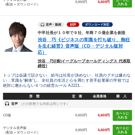
カートに
6,600円
6,600円
入れる
（配信＋ダウンロード）
音声・動画
好評
ダウンロード対応
中卒社長が１０年で９社、年商７０億企業を創造
渋谷 巧《ビジネスの常識を打ち破り、熱狂
を生む経営》音声版（CD・デジタル版対
応）
渋谷 巧((株)イーグループホールディングス 代表取
締役)
トップは会議で話さない、給与は社長が決めない、社員のグチは嫌わな
い…常識を“解体”し、全社員の生活と心を満たす若手起業家の学校では
絶対に教わらない６つの経営ルール A2221...
形 態
定 価
会員価格
購 入
headset
音声
（どの形態でも内容は同じです）
カートに
CD版
6,600円
6,600円
入れる
デジタル音声版
カートに
6,600円
6,600円
入れる
（配信＋ダウンロード）