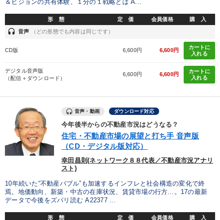
＆ビジョンの共有体験、１分の１戦略とは A...
※「更新」を押すと「タグ・キーワード」を更新いただけます。
形 態
定 価
会員価格
購 入
headset
音声
（どの形態でも内容は同じです）
カートに
CD版
6,600円
6,600円
入れる
デジタル音声版
カートに
6,600円
6,600円
入れる
（配信＋ダウンロード）
音声・動画
ダウンロード対応
今年後半からの不動産市況はどうなる？
住宅・不動産市場の展望と打ち手 音声版
（CD・デジタル版対応）
幸田昌則(ネットワーク８８代表／不動産市況アナリ
スト)
10年続いた“不動産バブル”も加速するインフレと社会構造の変化で終
焉。地価動向、新築・中古の在庫状況、賃貸市場の行方…。17の最新
データで今後をズバリ読む A22377 ...
形 態
定 価
会員価格
購 入