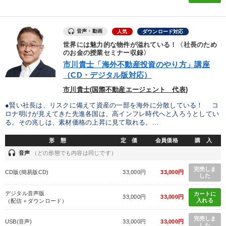
音声・動画
人気
ダウンロード対応
世界には魅力的な物件が溢れている！〈社長のため
のお金の授業セミナー収録〉
市川貴士「海外不動産投資のやり方」講座
（CD・デジタル版対応）
市川貴士(国際不動産エージェント 代表)
●賢い社長は、リスクに備えて資産の一部を海外に分散している！ コ
ロナ明けが見えてきた先進各国は、高インフレ時代へと入ろうとしてい
る。その兆しは、素材価格の上昇に見て取れる。...
形 態
定 価
会員価格
購 入
headset
音声
（どの形態でも内容は同じです）
完売しま
CD版(簡易版CD)
33,000円
33,000円
した
デジタル音声版
カートに
33,000円
33,000円
入れる
（配信＋ダウンロード）
完売しま
USB(音声)
33,000円
33,000円
した