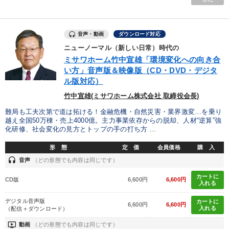
音声・動画
ダウンロード対応
ニューノーマル（新しい日常）時代の
ミサワホーム竹中宣雄「環境変化への向き合
い方」音声版＆映像版（CD・DVD・デジタ
ル版対応）
竹中宣雄(ミサワホーム株式会社 取締役会長)
難局も工夫次第で道は拓ける！金融危機・自然災害・業界激変…を乗り
越え全国50万棟・売上4000億。主力事業依存からの脱却、人材“逆算”強
化研修、社会変化の見方とトップの手の打ち方 ...
形 態
定 価
会員価格
購 入
headset
音声
（どの形態でも内容は同じです）
カートに
CD版
6,600円
6,600円
入れる
デジタル音声版
カートに
6,600円
6,600円
入れる
（配信＋ダウンロード）
ondemand_video
動画
（どの形態でも内容は同じです）