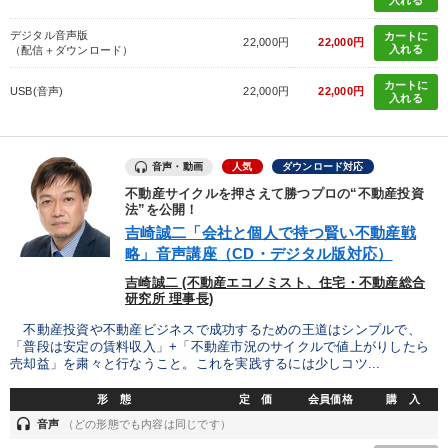
入れる
デジタル音声版
カートに
22,000円
22,000円
入れる
（配信＋ダウンロード）
カートに
USB(音声)
22,000円
22,000円
入れる
音声・動画
人気
ダウンロード対応
不動産サイクルを押さえて勝つプロの“不動産投資
法”を公開！
吉崎誠二「会社と個人で持つ賢い不動産戦
略」音声講座（CD・デジタル版対応）
吉崎誠二 (不動産エコノミスト、住宅・不動産総合
研究所 理事長)
不動産投資や不動産ビジネスで成功するための王道はシンプルで、
「普段は安定の賃料収入」+「不動産市況のサイクルで値上がりしたら
売却益」を粛々と行なうこと。これを実践するには少しコツ...
形 態
定 価
会員価格
購 入
headset
音声
（どの形態でも内容は同じです）