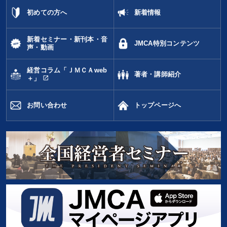
初めての方へ
新着情報
新着セミナー・新刊本・音
JMCA特別コンテンツ
声・動画
経営コラム「ＪＭＣＡweb
著者・講師紹介
open_in_new
＋」
お問い合わせ
トップページへ