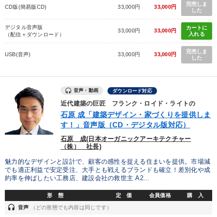
完売しま
CD版(簡易版CD)
33,000円
33,000円
した
デジタル音声版
カートに
33,000円
33,000円
入れる
（配信＋ダウンロード）
完売しま
USB(音声)
33,000円
33,000円
した
音声・動画
ダウンロード対応
近代建築の巨匠 フランク・ロイド・ライトの
石原 成「建築デザイン・家づくりを提供しま
す！」音声版（CD・デジタル版対応）
石原 成(日本オーガニックアーキテクチャー
（株） 社長)
魅力的なデザインと設計で、顧客の感性を捉える住まいを提供。市場減
でも適正利益で安定受注、大手とも戦えるブランドも確立！差別化や成
約率を伸ばしたい工務店、建設会社の救世主 A2...
形 態
定 価
会員価格
購 入
headset
音声
（どの形態でも内容は同じです）