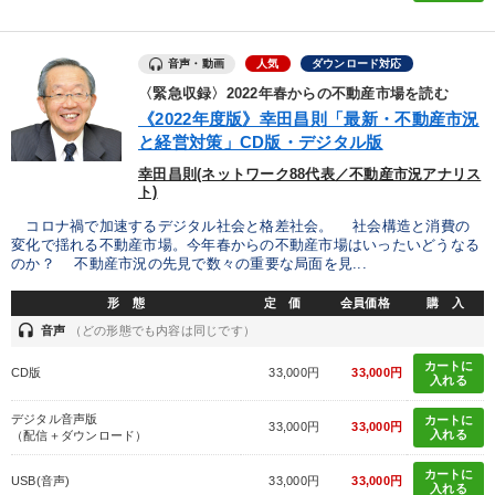
音声・動画
人気
ダウンロード対応
〈緊急収録〉2022年春からの不動産市場を読む
《2022年度版》幸田昌則「最新・不動産市況
と経営対策」CD版・デジタル版
幸田昌則(ネットワーク88代表／不動産市況アナリス
ト)
コロナ禍で加速するデジタル社会と格差社会。 社会構造と消費の
変化で揺れる不動産市場。今年春からの不動産市場はいったいどうなる
のか？ 不動産市況の先見で数々の重要な局面を見...
形 態
定 価
会員価格
購 入
headset
音声
（どの形態でも内容は同じです）
カートに
CD版
33,000円
33,000円
入れる
デジタル音声版
カートに
33,000円
33,000円
入れる
（配信＋ダウンロード）
カートに
USB(音声)
33,000円
33,000円
入れる