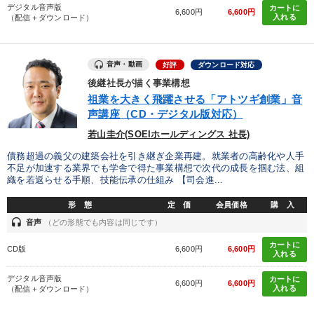
デジタル音声版
カートに
6,600円
6,600円
入れる
（配信＋ダウンロード）
音声・動画
好評
ダウンロード対応
後継社長が描く事業構想
祖業を大きく飛躍させる「アトツギ創業」音
声講座（CD・デジタル版対応）
若山圭介(SOEIホールディングス 社長)
債務超過の義父の建築会社を引き継ぎ企業再建。就業者の高齢化や人手
不足が加速する業界でも学舎で得た事業構想で次代の成長を掴む法、組
織を若返らせる手順、技能伝承の仕組み 【司会進...
形 態
定 価
会員価格
購 入
headset
音声
（どの形態でも内容は同じです）
カートに
CD版
6,600円
6,600円
入れる
デジタル音声版
カートに
6,600円
6,600円
入れる
（配信＋ダウンロード）