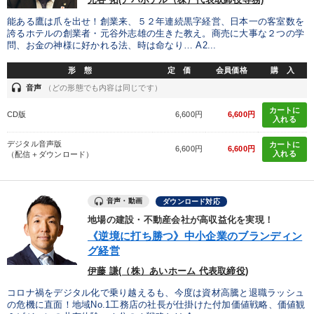
※「更新」を押すと「カテゴリー」「目的別」「キーワード」を更新いただけます。
能ある鷹は爪を出せ！創業来、５２年連続黒字経営、日本一の客室数を
誇るホテルの創業者・元谷外志雄の生きた教え。商売に大事な２つの学
タグから探す
local_offer
refresh
更新する
問、お金の神様に好かれる法、時は命なり… A2...
すべての音声・動画（全2076タイトル）からお探しいただけます
形 態
定 価
会員価格
購 入
headset
音声
（どの形態でも内容は同じです）
タグ・キーワード
カートに
CD版
6,600円
6,600円
入れる
対談・座談会
上場企業
異発想
労務問題・人事対策
デジタル音声版
カートに
6,600円
6,600円
入れる
（配信＋ダウンロード）
生き方の指針
株式市場
会長
節税
モノづくり
資産保全
感動講話
スポーツ関連
イノベーション
音声・動画
ダウンロード対応
地場の建設・不動産会社が高収益化を実現！
投資
健康・ウェルビーイング
仕組み
経営計画
《逆境に打ち勝つ》中小企業のブランディン
グ経営
相続・事業承継
デザイン
M&A
賃金制度
伊藤 謙(（株）あいホーム 代表取締役)
生産性向上
デジタルマーケティング
経済予測
コロナ禍をデジタル化で乗り越えるも、今度は資材高騰と退職ラッシュ
の危機に直面！地域No.1工務店の社長が仕掛けた付加価値戦略、価値観