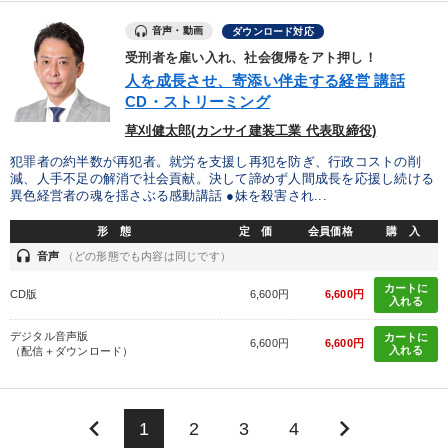
音声・動画
ダウンロード対応
受刑者を雇い入れ、社会復帰をアト押し！
人を成長させ、寄添い伴走する経営 講話
CD・ストリーミング
草刈健太郎(カンサイ建装工業 代表取締役)
犯罪者の約半数が再犯者。就労を支援し再犯を防ぎ、行政コストの削
減、人手不足の解消で社会貢献。決して諦めず人間成長を応援し続ける
異色経営者の魂を揺さぶる感動講話 ●妹を殺害され...
形 態
定 価
会員価格
購 入
headset
音声
（どの形態でも内容は同じです）
カートに
CD版
6,600円
6,600円
入れる
デジタル音声版
カートに
6,600円
6,600円
入れる
（配信＋ダウンロード）
keyboard_arrow_left
keyboard_arrow_right
1
2
3
4