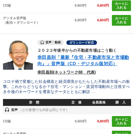
カートに
CD版
6,600円
6,600円
入れる
デジタル音声版
カートに
6,600円
6,600円
入れる
（配信＋ダウンロード）
音声・動画
ダウンロード対応
２０２２年後半からの不動産市場はこう動く
幸田昌則「最新『住宅・不動産市況と市場動
向』」音声版（CD・デジタル版対応）
幸田昌則(ネットワーク88 代表)
コロナ禍で変貌した社会構造と経済環境がもたらした不動産市場への衝
撃。これからどうなるか？住宅・マンション・賃貸市場動向と注視すべ
き今後のキーワードを豊富なデータとともに解説 ...
形 態
定 価
会員価格
購 入
headset
音声
（どの形態でも内容は同じです）
カートに
CD版
6,600円
6,600円
入れる
デジタル音声版