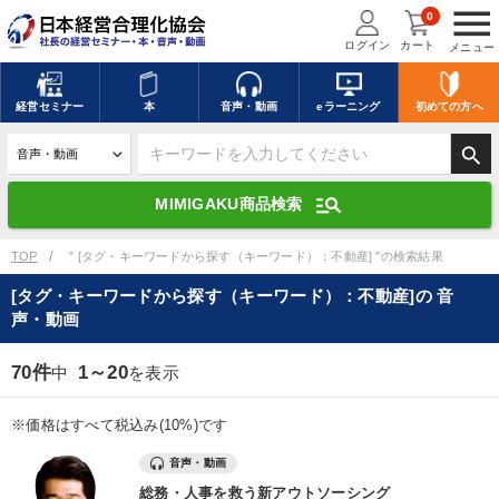
menu
0
ログイン
カート
メニュー
キーワードを入力して探す
edit
経営
セミナー
本
音声・動画
eラーニング
初めての方
へ
search
デジタル版対応のみ検索結果に表示する
manage_search
MIMIGAKU商品検索
search
上記の条件で検索
TOP
" [タグ・キーワードから探す（キーワード）：不動産] "の検索結果
[タグ・キーワードから探す（キーワード）：不動産]の 音
声・動画
講演収録物を探す
mic
refresh
更新する
70件
1～20
中
を表示
全国経営者セミナー講演収録物（全1315タイトル）からお探しいただけ
ます
※価格はすべて税込み(10%)です
カテゴリー
音声・動画
総務・人事を救う新アウトソーシング