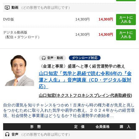
ondemand_video
動画
（どの形態でも内容は同じです）
カートに
DVD版
14,300円
14,300円
入れる
デジタル動画版
カートに
14,300円
14,300円
入れる
（配信＋ダウンロード）
音声・動画
ダウンロード対応
〈金運と事業〉盛運へと導く経営運勢学の教え
山口知宏「気学と易経で読む令和6年の『金
運と人生』」音声講座（CD・デジタル版対
応）
山口知宏(ネクストフロネシスブレイン代表取締役)
自分の運気を知りチャンスをつかめ！古来から時の権力者が先見と兆し
をつかむために取り入れた気学や易学の教え。２０２４年からの経営環
境、社会情勢と事業運はどうなるか？社会運勢学の創始者...
形 態
定 価
会員価格
購 入
headset
音声
（どの形態でも内容は同じです）