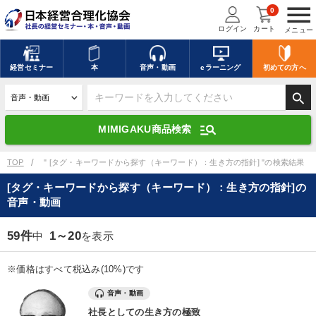
menu
0
ログイン
カート
メニュー
キーワードを入力して探す
edit
経営
セミナー
本
音声・動画
eラーニング
初めての方
へ
search
デジタル版対応のみ検索結果に表示する
manage_search
MIMIGAKU商品検索
search
上記の条件で検索
TOP
" [タグ・キーワードから探す（キーワード）：生き方の指針] "の検索結果
[タグ・キーワードから探す（キーワード）：生き方の指針]の
音声・動画
講演収録物を探す
mic
refresh
更新する
59件
1～20
中
を表示
全国経営者セミナー講演収録物（全1315タイトル）からお探しいただけ
ます
※価格はすべて税込み(10%)です
カテゴリー
音声・動画
社長としての生き方の極致