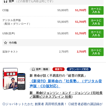
headset
音声
（どの形態でも内容は同じです）
社員研修を行いたい
財務・数字力の向上
カートに
CD版
55,000円
51,700円
入れる
パフォーマンス向上
経営を改善したい
デジタル音声版
カートに
55,000円
51,700円
入れる
（配信＋ダウンロード）
財務・数字力の向上
販売力を強化したい
カートに
USB(音声)
55,000円
51,700円
入れる
キーワード
star_border
その他
カートに
追加テキスト
2,750円
2,750円
入れる
会長
仕事術・ビジネスハック
AI
マーケティング
地方企業の勝ち方
トレンド
音声・動画
最新刊
ダウンロード対応
新 将命が説く不易流行の「経営の実践」
※「更新」を押すと「カテゴリー」「目的別」「キーワード」を更新いただけます。
《新発刊》新将命の「社長塾」（デジタル音
声版・CD版対応）
タグから探す
local_offer
refresh
更新する
新 将命(ジョンソン・エンド・ジョンソン (元)社長
／国際ビジネスブレイン 社長)
すべての音声・動画（全2076タイトル）からお探しいただけます
◎ジャパネットたかた 創業者 髙田明氏推薦！ ◎経営者必聴の講話録が