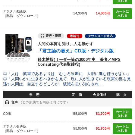
入れる
デジタル動画版
カートに
14,300円
14,300円
入れる
（配信＋ダウンロード）
音声・動画
最新刊
ダウンロード対応
人間の本質を知り、人を動かす
「君主論の教え」CD版・デジタル版
鈴木博毅(リーダー論の3000年史 著者／MPS
Consulting代表取締役)
◎「人は、慎重であるよりは、むしろ果断に、大胆に進むほうがよい」
◎「人間いかに生きるべきかを見て、現に人が生きている現実の姿を見
逃す人間は、自立するどころか、破滅を思い知らされ...
形 態
定 価
会員価格
購 入
headset
音声
（どの形態でも内容は同じです）
カートに
CD版
55,000円
51,700円
入れる
デジタル音声版
カートに
55,000円
51,700円
入れる
（配信＋ダウンロード）