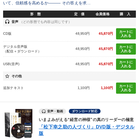
いて、信頼感を高めるか――― その答えを求...
形 態
定 価
会員価格
購 入
headset
音声
（どの形態でも内容は同じです）
カートに
CD版
48,950円
45,870円
入れる
デジタル音声版
カートに
48,950円
45,870円
入れる
（配信＋ダウンロード）
カートに
USB(音声)
48,950円
45,870円
入れる
star_border
その他
カートに
追加テキスト
1,100円
1,100円
入れる
音声・動画
ダウンロード対応
いまよみがえる“経営の神様”の真のリーダーの極意
「松下幸之助の人づくり」DVD版・デジタル
版