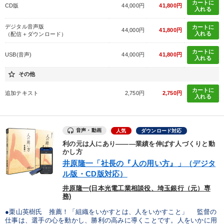
カートに
CD版
44,000円
41,800円
入れる
デジタル音声版
カートに
44,000円
41,800円
入れる
（配信＋ダウンロード）
カートに
USB(音声)
44,000円
41,800円
入れる
star_border
その他
カートに
追加テキスト
2,750円
2,750円
入れる
音声・動画
人気
ダウンロード対応
利の元は人にあり―――業績を伸ばす人づくりと動
かし方
井原隆一「社長の『人の用い方』」（デジタ
ル版・CD版対応）
井原隆一(日本光電工業相談役、埼玉銀行（元）専
務)
●栗山英樹氏 推薦！「組織をいかすとは、人をいかすこと」 監督の
仕事は、選手の心を動かし、勝利の高みに導くことです。人をいかに用