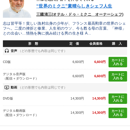
“世界のミクニ”素晴らしきシェフ人生
三國清三(オテル・ドゥ・ミクニ オーナーシェフ)
志は皆平等！貧しい漁村出身の少年が、フランス最高勲章の世界のシェ
フへ。二度の挫折と修業、人生初のウソ、今も甦る母の言葉、「神様」
との出会い…情熱を胸に挑み続ける男の生き様 A...
形 態
定 価
会員価格
購 入
headset
音声
（どの形態でも内容は同じです）
カートに
CD版
6,600円
6,600円
入れる
デジタル音声版
カートに
6,600円
6,600円
入れる
（配信＋ダウンロード）
ondemand_video
動画
（どの形態でも内容は同じです）
カートに
DVD版
14,300円
14,300円
入れる
デジタル動画版
カートに
14,300円
14,300円
入れる
（配信＋ダウンロード）