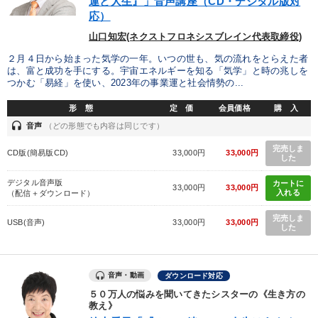
運と人生』」音声講座（CD・デジタル版対
応）
山口知宏(ネクストフロネシスブレイン代表取締役)
２月４日から始まった気学の一年。いつの世も、気の流れをとらえた者
は、富と成功を手にする。宇宙エネルギーを知る「気学」と時の兆しを
つかむ「易経」を使い、2023年の事業運と社会情勢の...
形 態
定 価
会員価格
購 入
headset
音声
（どの形態でも内容は同じです）
完売しま
CD版(簡易版CD)
33,000円
33,000円
した
デジタル音声版
カートに
33,000円
33,000円
入れる
（配信＋ダウンロード）
完売しま
USB(音声)
33,000円
33,000円
した
音声・動画
ダウンロード対応
５０万人の悩みを聞いてきたシスターの《生き方の
教え》