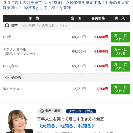
２０年以上の時を経てついに復刻！永続繁栄を決定する「社長の８大実
タグ・キーワード
践実務」 経営者として、様々な業種...
形 態
定 価
会員価格
購 入
人事戦略
経済予測
一倉定
早わかり
通販
headset
音声
（どの形態でも内容は同じです）
資産保全
金融
ビジネスモデル
感動講話
カートに
CD版
69,300円
61,600円
入れる
企業再建
コミュニケーション
労務問題・リスク対策
デジタル音声版
カートに
69,300円
61,600円
入れる
（配信＋ダウンロード）
SNS活用
広報・PR
異発想
テレビ・ネットで話題
カートに
USB(音声)
69,300円
61,600円
入れる
会社数字を学ぶ
繁盛
大竹愼一
対談・座談会
star_border
その他
女性経営者
入門篇
理念・パーパス
投資
カートに
追加テキスト
2,750円
2,750円
入れる
※「更新」を押すと「タグ・キーワード」を更新いただけます。
音声・動画
ダウンロード対応
百年人生を笑って過ごす生き方の知恵
《天知る、地知る、我知る》