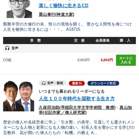
優秀各社の智恵と戦略
事業家のロマンと経営
楽しく愉快に生きるCD
栗山奉行(神道大家)
若手異才経営者の発想
専門家のアドバイス
艱難辛苦の大修行の末、悟りの境地を開く。 豊かな人間性を身につけ
人生を愉快に生きるには・・・。 A18715
リーダーの器量を学ぶ
形 態
定 価
会員価格
購 入
headset
音声
テーマ
カートに
CD版
6,600円
6,600円
入れる
2025年夏季全国経営者セミナー収録講演ＣＤ・講演ＤＶＤ・デジ
タル版（音声／動画ストリーミング・ダウンロード）
仕事のスキルと人間力を高める知恵を身につける
資産戦略
音声・動画
最新刊
ダウンロード対応
いつまでも慕われるリーダーになる
改善・生産性向上
【4月】音声・映像
人生１００年時代を謳歌する生き方
久保田治助(早稲田大学文学学術院 教授)
・
真山知
社員が自律的に動き出す組織づくり
幸(伝記作家／偉人研究家)
歴史の偉人や名経営者に学ぶ「引き際」の美学。引退しても愛されメン
ターになる人物と老害になる人物の違い。社長人生を豊かにする学びの
業種
五教科、花が開いた偉人たちの「転機」の教え A...