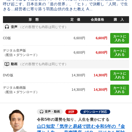
呼び起こす、日本古来の「道の世界」、「ヒト」で決断し「人間」で生
きる…経営者に寄り添う羽黒山伏の生きた教え A...
形 態
定 価
会員価格
購 入
headset
音声
（どの形態でも内容は同じです）
カートに
CD版
6,600円
6,600円
入れる
デジタル音声版
カートに
6,600円
6,600円
入れる
（配信＋ダウンロード）
ondemand_video
動画
（どの形態でも内容は同じです）
カートに
DVD版
14,300円
14,300円
入れる
デジタル動画版
カートに
14,300円
14,300円
入れる
（配信＋ダウンロード）
音声・動画
好評
ダウンロード対応
令和5年の運勢を知り、人生を豊かにする
山口知宏「気学と易経で読む令和5年の『金