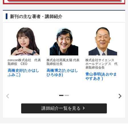
新刊の主な著者・講師紹介
concon株式会社 代表
株式会社雨風太陽 代表
株式会社サイエンス
髙
取締役 CEO
取締役社長
ホールディングス 代
村
表取締役会長
髙橋史好(たかはし
高橋博之(たかはし
し
青山恭明(あおやま
ふみこ)
ひろゆき)
やすあき )
keyboard_arrow_right
講師紹介一覧を見る