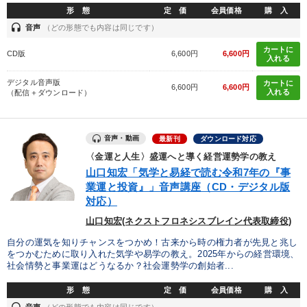
形 態
定 価
会員価格
購 入
製造業
卸売・小売・飲食業
建設・不動産業
headset
音声
（どの形態でも内容は同じです）
IT・サービス・金融業
コンサルタント
専門家
カートに
CD版
6,600円
6,600円
入れる
デジタル音声版
カートに
キーワード
6,600円
6,600円
入れる
（配信＋ダウンロード）
営業力強化
仕事術・ビジネスハック
リベラルアーツ
音声・動画
最新刊
ダウンロード対応
不動産投資
健康・ウェルビーイング
生産性向上
〈金運と人生〉盛運へと導く経営運勢学の教え
山口知宏「気学と易経で読む令和7年の『事
業運と投資』」音声講座（CD・デジタル版
※「更新」を押すと「テーマ」「キーワード」を更新いただけます。
対応）
山口知宏(ネクストフロネシスブレイン代表取締役)
経営音声・動画を探す
ondemand_video
refresh
更新する
自分の運気を知りチャンスをつかめ！古来から時の権力者が先見と兆し
をつかむために取り入れた気学や易学の教え。2025年からの経営環境、
全国経営者セミナー収録物以外の経営教材（全761タイトル）からお探
社会情勢と事業運はどうなるか？社会運勢学の創始者...
しいただけます
形 態
定 価
会員価格
購 入
カテゴリー