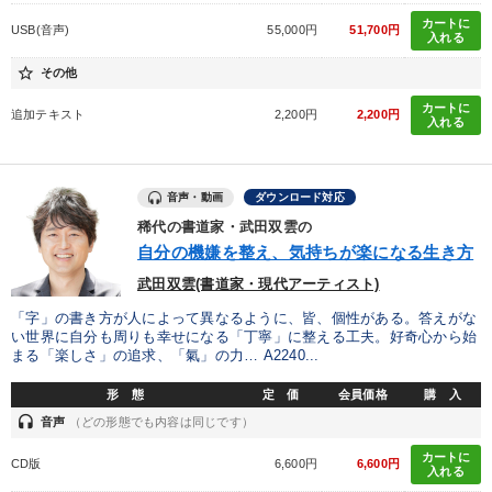
カートに
USB(音声)
55,000円
51,700円
入れる
star_border
その他
カートに
追加テキスト
2,200円
2,200円
入れる
音声・動画
ダウンロード対応
稀代の書道家・武田双雲の
自分の機嫌を整え、気持ちが楽になる生き方
武田双雲(書道家・現代アーティスト)
「字」の書き方が人によって異なるように、皆、個性がある。答えがな
い世界に自分も周りも幸せになる「丁寧」に整える工夫。好奇心から始
まる「楽しさ」の追求、「氣」の力… A2240...
形 態
定 価
会員価格
購 入
headset
音声
（どの形態でも内容は同じです）
カートに
CD版
6,600円
6,600円
入れる