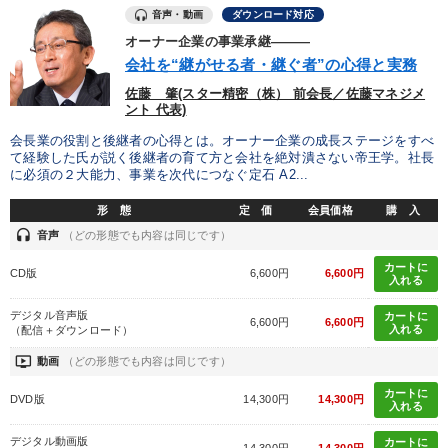
音声・動画
ダウンロード対応
オーナー企業の事業承継―――
会社を“継がせる者・継ぐ者”の心得と実務
佐藤 肇(スター精密（株） 前会長／佐藤マネジメ
ント 代表)
会長業の役割と後継者の心得とは。オーナー企業の成長ステージをすべ
て経験した氏が説く後継者の育て方と会社を絶対潰さない帝王学。社長
に必須の２大能力、事業を次代につなぐ定石 A2...
形 態
定 価
会員価格
購 入
headset
音声
（どの形態でも内容は同じです）
カートに
CD版
6,600円
6,600円
入れる
デジタル音声版
カートに
6,600円
6,600円
入れる
（配信＋ダウンロード）
ondemand_video
動画
（どの形態でも内容は同じです）
カートに
DVD版
14,300円
14,300円
入れる
デジタル動画版
カートに
14,300円
14,300円