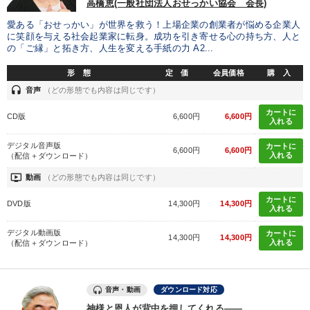
高橋恵(一般社団法人おせっかい協会 会長)
愛ある「おせっかい」が世界を救う！上場企業の創業者が悩める企業人
に笑顔を与える社会起業家に転身。成功を引き寄せる心の持ち方、人と
の「ご縁」と拓き方、人生を変える手紙の力 A2...
形 態
定 価
会員価格
購 入
headset
音声
（どの形態でも内容は同じです）
カートに
CD版
6,600円
6,600円
入れる
デジタル音声版
カートに
6,600円
6,600円
入れる
（配信＋ダウンロード）
ondemand_video
動画
（どの形態でも内容は同じです）
カートに
DVD版
14,300円
14,300円
入れる
デジタル動画版
カートに
14,300円
14,300円
入れる
（配信＋ダウンロード）
音声・動画
ダウンロード対応
神様と恩人が背中を押してくれる――