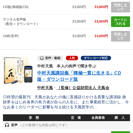
完売しま
CD版(簡易版CD)
33,000円
33,000円
した
デジタル音声版
カートに
33,000円
33,000円
入れる
（配信＋ダウンロード）
完売しま
USB(音声)
33,000円
33,000円
した
音声・動画
人気
ダウンロード対応
中村天風 本人の肉声で聞き学ぶ
中村天風講話集「積極一貫に生きる」CD
版・ダウンロード版
中村天風
・
［監修］公益財団法人 天風会
◎待望の最新刊 天風があなたの魂に直接語りかける貴重な講演録 政
財界をはじめ各界の有力者が自らの人生に、また事業経営に活かし、今
なお多くのリーダーに影響を与え続ける天風哲学の...
形 態
定 価
会員価格
購 入
headset
音声
（どの形態でも内容は同じです）