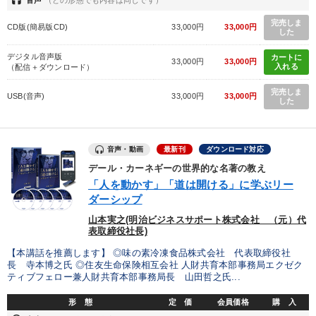
headset
音声
（どの形態でも内容は同じです）
完売しま
CD版(簡易版CD)
33,000円
33,000円
営業・社員研修
【5月】音声・映像
した
デジタル音声版
カートに
【最新刊】時代を超える経営150の言葉＋社長のスピーチ・話材
33,000円
33,000円
入れる
（配信＋ダウンロード）
集２タイトル
完売しま
USB(音声)
33,000円
33,000円
経営リーダーの考え方と戦略を学ぶ
企業戦略に学ぶ
した
【1月】音声・映像
【2月】音声・映像
音声・動画
最新刊
ダウンロード対応
仕事のスキルと人間力を高める知恵を身につける
デール・カーネギーの世界的な名著の教え
「人を動かす」「道は開ける」に学ぶリー
マーケティング
ダーシップ
山本実之(明治ビジネスサポート株式会社 （元）代
経営者のための《音声・動画で学ぶ》講演シリーズ
表取締役社長)
147回春季大会
経済・景気・相場予測
【本講話を推薦します】 ◎味の素冷凍食品株式会社 代表取締役社
長 寺本博之氏 ◎住友生命保険相互会社 人財共育本部事務局エクゼク
ティブフェロー兼人財共育本部事務局長 山田哲之氏...
目的別
形 態
定 価
会員価格
購 入