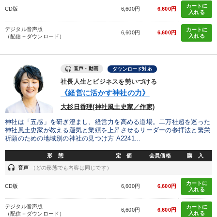
カートに
CD版
6,600円
6,600円
入れる
デジタル音声版
カートに
6,600円
6,600円
入れる
（配信＋ダウンロード）
音声・動画
ダウンロード対応
社長人生とビジネスを勢いづける
《経営に活かす神社の力》
大杉日香理(神社風土史家／作家)
神社は「五感」を研ぎ澄まし、経営力を高める道場。二万社超を巡った
神社風土史家が教える運気と業績を上昇させるリーダーの参拝法と繁栄
祈願のための地域別の神社の見つけ方 A2241...
形 態
定 価
会員価格
購 入
headset
音声
（どの形態でも内容は同じです）
カートに
CD版
6,600円
6,600円
入れる
デジタル音声版
カートに
6,600円
6,600円
入れる
（配信＋ダウンロード）