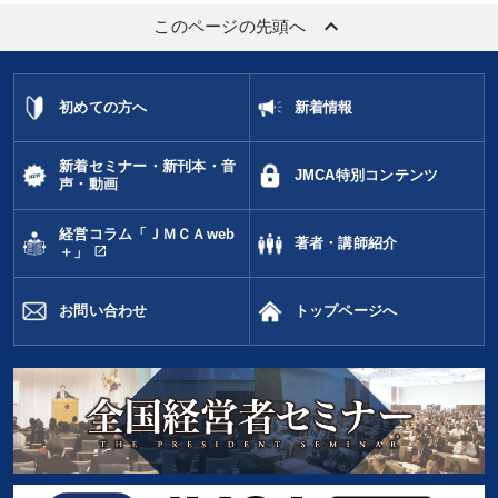
keyboard_arrow_up
このページの先頭へ
初めての方へ
新着情報
新着セミナー・新刊本・音
JMCA特別コンテンツ
声・動画
経営コラム「ＪＭＣＡweb
著者・講師紹介
open_in_new
＋」
お問い合わせ
トップページへ