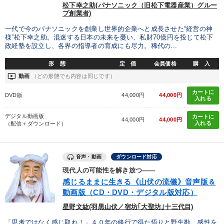
松下幸之助(パナソニック（旧松下電器産業）グルー
プ創業者)
一代で今のパナソニックを創業し世界的企業へと成長させた“経営の神
様”松下幸之助。混迷する日本の未来を憂い、私財70億円を投じて松下
政経塾を設立し、各界の指導者の育成にも尽力。稀代の...
形 態
定 価
会員価格
購 入
ondemand_video
動画
（どの形態でも内容は同じです）
カートに
DVD版
44,000円
44,000円
入れる
デジタル動画版
カートに
44,000円
44,000円
入れる
（配信＋ダウンロード）
音声・動画
ダウンロード対応
現代人の可能性を解き放つ――
感じるままに生きる《山伏の流儀》音声版＆
動画版（CD・DVD・デジタル版対応）
星野文紘(羽黒山伏／宿坊｢大聖坊｣十三代目)
「思考ではなく感じ取れ！」４０年の修行で得た悟りと野生勘、感性を