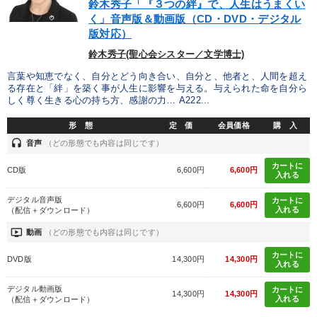
鈴木秀子「『３つの絆』で、人生はうまくい
く」音声版＆動画版（CD・DVD・デジタル
版対応）
鈴木秀子(聖心会シスター／文学博士)
言葉や知恵でなく、自分とどう向き合い、自分と、他者と、人間を超え
る存在と「絆」を築く事が人生に影響を与える。与えられた命を自分ら
しく尊く生きる心の持ち方、感謝の力… A222...
形 態
定 価
会員価格
購 入
headset
音声
（どの形態でも内容は同じです）
カートに
CD版
6,600円
6,600円
入れる
デジタル音声版
カートに
6,600円
6,600円
入れる
（配信＋ダウンロード）
ondemand_video
動画
（どの形態でも内容は同じです）
カートに
DVD版
14,300円
14,300円
入れる
デジタル動画版
カートに
14,300円
14,300円
入れる
（配信＋ダウンロード）