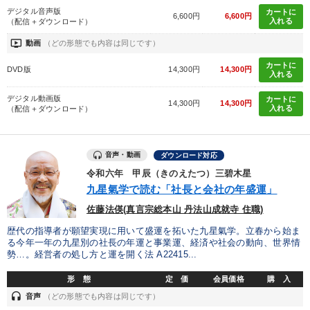
デジタル音声版
カートに
6,600円
6,600円
入れる
（配信＋ダウンロード）
ondemand_video
動画
（どの形態でも内容は同じです）
カートに
DVD版
14,300円
14,300円
入れる
デジタル動画版
カートに
14,300円
14,300円
入れる
（配信＋ダウンロード）
音声・動画
ダウンロード対応
令和六年 甲辰（きのえたつ）三碧木星
九星氣学で読む「社長と会社の年盛運」
佐藤法偀(真言宗総本山 丹法山成就寺 住職)
歴代の指導者が願望実現に用いて盛運を拓いた九星氣学。立春から始ま
る今年一年の九星別の社長の年運と事業運、経済や社会の動向、世界情
勢…。経営者の処し方と運を開く法 A22415...
形 態
定 価
会員価格
購 入
headset
音声
（どの形態でも内容は同じです）