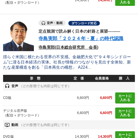
入れる
（配信＋ダウンロード）
音声・動画
ダウンロード対応
定点観測で読み解く日本の針路と展望―――
寺島実郎「２０２４年・夏」の時代認識
寺島実郎(日本総合研究所 会長)
揺らぐ米国に横たわる世界の不安感。金融肥大化で“９４年シンドロー
ム”に浸る日本経済の実体。社長が情報のつながりを見出す全体知、新
たな産業構造を創る「日本再生の構想」 A224...
形 態
定 価
会員価格
購 入
headset
音声
（どの形態でも内容は同じです）
カートに
CD版
6,600円
6,600円
入れる
デジタル音声版
カートに
6,600円
6,600円
入れる
（配信＋ダウンロード）
ondemand_video
動画
（どの形態でも内容は同じです）
カートに
DVD版
14,300円
14,300円