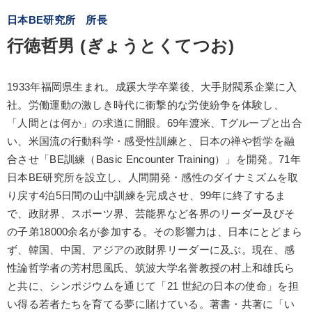
日本BE研究所 所長
行徳哲男 (ぎょうとくてつお)
1933年福岡県生まれ。成蹊大学卒業後、大手財閥系企業に入
社。労働運動の激しき時代に衝撃的な労使紛争を体験し、
「人間とは何か」の求道に開眼。69年渡米、Tグループと出合
い、米国流の行動科学・感受性訓練と、日本の禅や哲学を融
合させ「BE訓練（Basic Encounter Training）」を開発。71年
日本BE研究所を設立し、人間開発・感性のダイナミズムを取
り戻す4泊5日間の山中訓練を完成させ、99年に終了するま
で、政財界、スポーツ界、芸能界など各界のリーダー及びそ
の子弟18000余名が参加する。その影響力は、日本にとどまら
ず、韓国、中国、アジアの政財界リーダーに及ぶ。現在、感
性論哲学者の芳村思風氏、筑波大学名誉教授の村上和雄氏ら
と共に、シンポジウムを通じて「21 世紀の日本の使命」を担
い得る若者たちを育てる夢に賭けている。著書・共著に「い