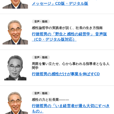
メッセージ」CD版・デジタル版
音声・動画
感性論哲学の実践者が説く、社長の生き方指南
行徳哲男の「野生と感性の経営学」 音声版
（CD・デジタル版対応）
音声・動画
周囲を奮い立たせ、心から慕われる指導者となる人
間学
行徳哲男の感性だけが事業を伸ばすCD
音声・動画
感性の力と社長業―――
行徳哲男の「いま経営者が最も大切にすべき
もの」