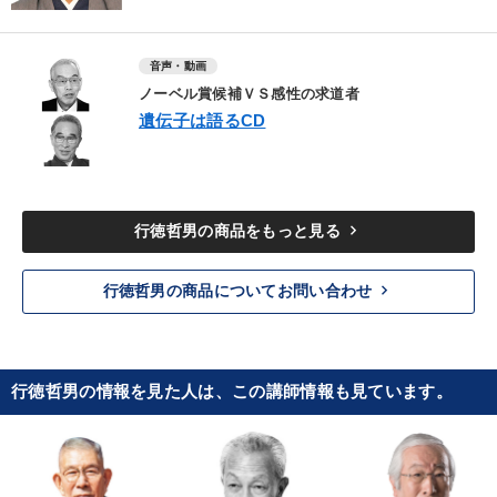
音声・動画
ノーベル賞候補ＶＳ感性の求道者
遺伝子は語るCD
keyboard_arrow_right
行徳哲男の商品をもっと見る
keyboard_arrow_right
行徳哲男の商品についてお問い合わせ
行徳哲男の情報を見た人は、この講師情報も見ています。