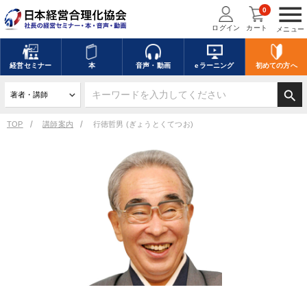
menu
0
ログイン
カート
メニュー
経営
セミナー
本
音声・動画
eラーニング
初めての方
へ
search
TOP
講師案内
行徳哲男 (ぎょうとくてつお)