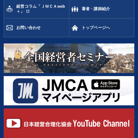
経営コラム「ＪＭＣＡweb
著者・講師紹介
open_in_new
＋」
お問い合わせ
トップページへ