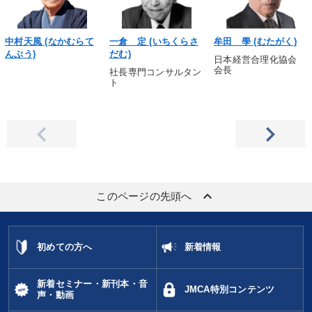
中村天風 (なかむらて
一倉 定 (いちくらさ
牟田 學 (むたがく)
んぷう)
だむ)
日本経営合理化協会
会長
社長専門コンサルタン
ト
keyboard_arrow_up
このページの先頭へ
初めての方へ
新着情報
新着セミナー・新刊本・音
JMCA特別コンテンツ
声・動画