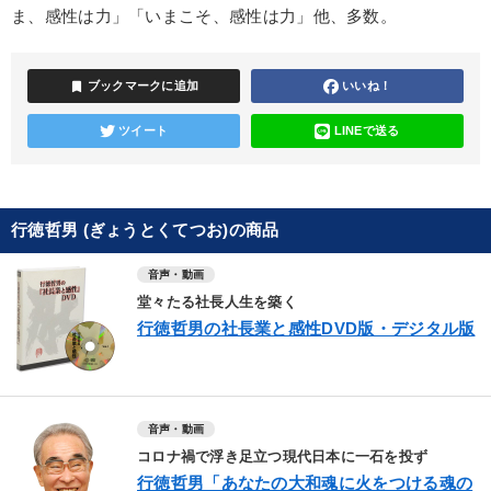
ま、感性は力」「いまこそ、感性は力」他、多数。
bookmark
ブックマークに追加
いいね！
ツイート
LINEで送る
行徳哲男 (ぎょうとくてつお)の商品
音声・動画
堂々たる社長人生を築く
行徳哲男の社長業と感性DVD版・デジタル版
音声・動画
コロナ禍で浮き足立つ現代日本に一石を投ず
行徳哲男「あなたの大和魂に火をつける魂の