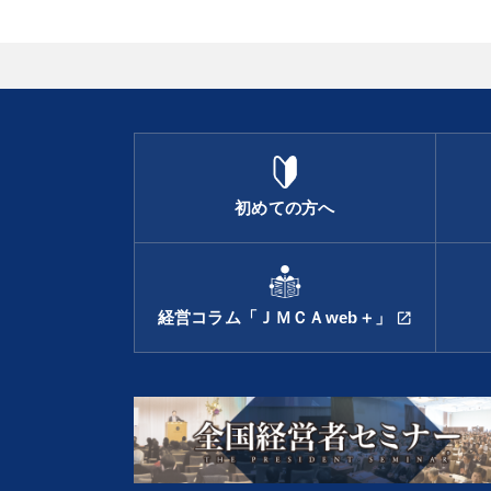
初めての方へ
経営コラム「ＪＭＣＡweb＋」
open_in_new