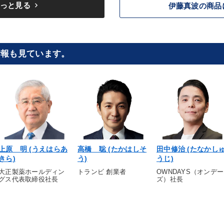
keyboard_arrow_right
っと見る
伊藤真波の商品
情報も見ています。
上原 明 (うえはらあ
高橋 聡 (たかはしそ
田中修治 (たなかし
きら)
う)
うじ)
大正製薬ホールディン
トランビ 創業者
OWNDAYS（オンデー
グス代表取締役社長
ズ）社長