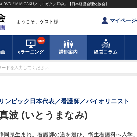
DVD「MIMIGAKU／ミミガク／耳学」【日本経営合理化協会】
マイページ
ようこそ、
ゲスト
様
NEW
動画
eラーニング
講師案内
経営コラム
リンピック日本代表／看護師／バイオリニスト
真波 (いとうまなみ)
4年静岡県生まれ。看護師の道を選び、衛生看護科へ入学