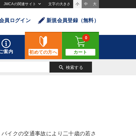
JMCAの関連サイト
文字の大きさ
小
中
大
会員ログイン
新規会員登録（無料）
0
ご案内
初めての方へ
カート
search
検索する
。バイクの交通事故により二十歳の若さ