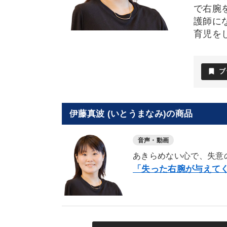
で右腕
護師に
育児を
bookmark
ブ
伊藤真波 (いとうまなみ)の商品
音声・動画
あきらめない心で、失意
「失った右腕が与えて