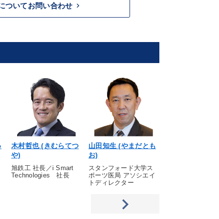
keyboard_arrow_right
についてお問い合わせ
ゅ
木村哲也 (きむらてつ
山田知生 (やまだとも
西 泰宏 (にし
や)
お)
ろ)
旭鉄工 社長／i Smart
スタンフォード大学ス
西 精工 社長
Technologies 社長
ポーツ医局 アソシエイ
トディレクター