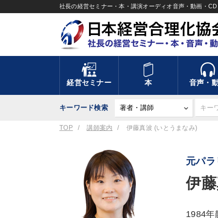
社長の経営セミナー・本・講演オーディオ音声・動画・CD＆
経営セミナー
本
音声・
キーワード検索
TOP
講師案内
伊藤真波 (いとうまなみ)
元パラ
伊藤
198