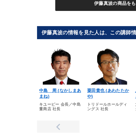
伊藤真波の商品をも
伊藤真波の情報を見た人は、この講師
中島 周 (なかしまあ
粟田貴也 (あわたたか
まね)
や)
キユーピー 会長／中島
トリドールホールディ
董商店 社長
ングス 社長