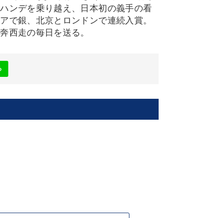
らハンデを乗り越え、日本初の義手の看
ジアで銀、北京とロンドンで連続入賞。
東奔西走の毎日を送る。
る