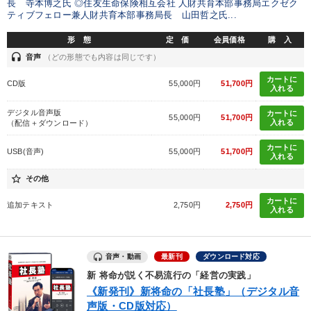
長 寺本博之氏 ◎住友生命保険相互会社 人財共育本部事務局エクゼク
ティブフェロー兼人財共育本部事務局長 山田哲之氏...
財務・数字力の向上
経営を改善したい
形 態
定 価
会員価格
購 入
発想力を磨きたい
社長の姿勢を学びたい
headset
音声
（どの形態でも内容は同じです）
販売力を強化したい
後継者に聞かせたい
カートに
CD版
55,000円
51,700円
入れる
デジタル音声版
カートに
55,000円
51,700円
キーワード
入れる
（配信＋ダウンロード）
カートに
USB(音声)
55,000円
51,700円
入れる
海外の成功事例
IT・デジタル活用
伝統・文化
star_border
その他
仕事術・ビジネスハック
一倉定
資産運用
カートに
追加テキスト
2,750円
2,750円
入れる
※「更新」を押すと「カテゴリー」「目的別」「キーワード」を更新いただけます。
音声・動画
最新刊
ダウンロード対応
タグから探す
local_offer
refresh
更新する
新 将命が説く不易流行の「経営の実践」
《新発刊》新将命の「社長塾」（デジタル音
すべての音声・動画（全2076タイトル）からお探しいただけます
声版・CD版対応）