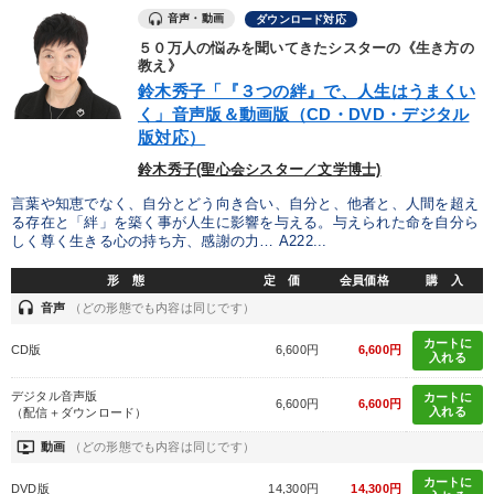
音声・動画
ダウンロード対応
５０万人の悩みを聞いてきたシスターの《生き方の
教え》
鈴木秀子「『３つの絆』で、人生はうまくい
く」音声版＆動画版（CD・DVD・デジタル
版対応）
鈴木秀子(聖心会シスター／文学博士)
言葉や知恵でなく、自分とどう向き合い、自分と、他者と、人間を超え
る存在と「絆」を築く事が人生に影響を与える。与えられた命を自分ら
しく尊く生きる心の持ち方、感謝の力… A222...
形 態
定 価
会員価格
購 入
headset
音声
（どの形態でも内容は同じです）
カートに
CD版
6,600円
6,600円
入れる
デジタル音声版
カートに
6,600円
6,600円
入れる
（配信＋ダウンロード）
ondemand_video
動画
（どの形態でも内容は同じです）
カートに
DVD版
14,300円
14,300円