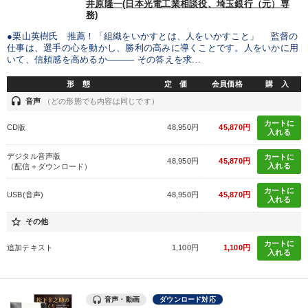
井原隆一(日本光電工業相談役、埼玉銀行（元）専
務)
●栗山英樹氏 推薦！「組織をいかすとは、人をいかすこと」 監督の
仕事は、選手の心を動かし、勝利の高みに導くことです。人をいかに用
いて、信頼感を高めるか――― その答えを求...
形 態
定 価
会員価格
購 入
headset
音声
（どの形態でも内容は同じです）
カートに
CD版
48,950円
45,870円
入れる
デジタル音声版
カートに
48,950円
45,870円
入れる
（配信＋ダウンロード）
カートに
USB(音声)
48,950円
45,870円
入れる
star_border
その他
カートに
追加テキスト
1,100円
1,100円
入れる
音声・動画
ダウンロード対応