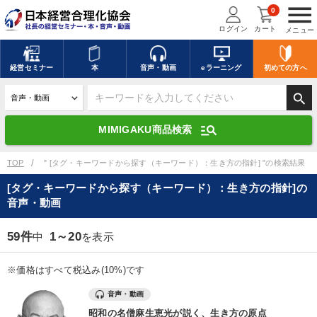
menu
0
ログイン
カート
メニュー
キーワードを入力して探す
edit
経営
セミナー
本
音声・動画
eラーニング
初めての方
へ
search
デジタル版対応のみ検索結果に表示する
manage_search
MIMIGAKU商品検索
search
上記の条件で検索
TOP
" [タグ・キーワードから探す（キーワード）：生き方の指針] "の検索結果
[タグ・キーワードから探す（キーワード）：生き方の指針]の
音声・動画
講演収録物を探す
mic
refresh
更新する
59件
1～20
中
を表示
全国経営者セミナー講演収録物（全1315タイトル）からお探しいただけ
ます
※価格はすべて税込み(10%)です
カテゴリー
音声・動画
昭和の名僧麻生恵光が説く、生き方の原点