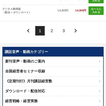
入れる
デジタル動画版
カートに
14,300円
14,300円
入れる
（配信＋ダウンロード）
keyboard_arrow_left
keyboard_arrow_right
1
2
3
講話音声・動画カテゴリー
新刊音声・動画のご案内
全国経営者セミナー収録
《定期刊行》月刊講話経営塾
ダウンロード・配信対応
経営戦略・経営実務