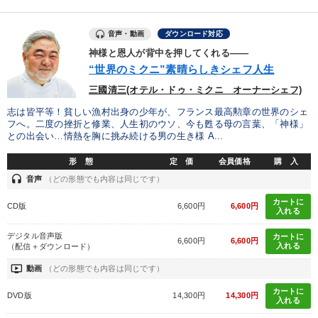
音声・動画
ダウンロード対応
神様と恩人が背中を押してくれる――
“世界のミクニ”素晴らしきシェフ人生
三國清三(オテル・ドゥ・ミクニ オーナーシェフ)
志は皆平等！貧しい漁村出身の少年が、フランス最高勲章の世界のシェ
フへ。二度の挫折と修業、人生初のウソ、今も甦る母の言葉、「神様」
との出会い…情熱を胸に挑み続ける男の生き様 A...
形 態
定 価
会員価格
購 入
headset
音声
（どの形態でも内容は同じです）
カートに
CD版
6,600円
6,600円
入れる
デジタル音声版
カートに
6,600円
6,600円
入れる
（配信＋ダウンロード）
ondemand_video
動画
（どの形態でも内容は同じです）
カートに
DVD版
14,300円
14,300円
入れる