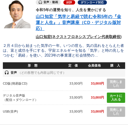
音声・動画
好評
ダウンロード対応
令和5年の運勢を知り、人生を豊かにする
山口知宏「気学と易経で読む令和5年の『金
運と人生』」音声講座（CD・デジタル版対
応）
山口知宏(ネクストフロネシスブレイン代表取締役)
２月４日から始まった気学の一年。いつの世も、気の流れをとらえた者
は、富と成功を手にする。宇宙エネルギーを知る「気学」と時の兆しを
つかむ「易経」を使い、2023年の事業運と社会情勢の...
形 態
定 価
会員価格
購 入
headset
音声
（どの形態でも内容は同じです）
完売しま
CD版(簡易版CD)
33,000円
33,000円
した
デジタル音声版
カートに
33,000円
33,000円
入れる
（配信＋ダウンロード）
完売しま
USB(音声)
33,000円
33,000円
した