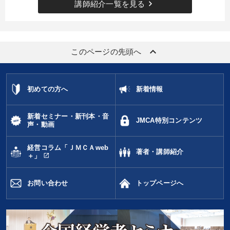
keyboard_arrow_right
講師紹介一覧を見る
keyboard_arrow_up
このページの先頭へ
初めての方へ
新着情報
新着セミナー・新刊本・音
JMCA特別コンテンツ
声・動画
経営コラム「ＪＭＣＡweb
著者・講師紹介
open_in_new
＋」
お問い合わせ
トップページへ