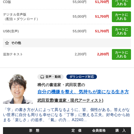
カートに
CD版
55,000円
51,700円
入れる
デジタル音声版
カートに
55,000円
51,700円
入れる
（配信＋ダウンロード）
カートに
USB(音声)
55,000円
51,700円
入れる
star_border
その他
カートに
追加テキスト
2,200円
2,200円
入れる
音声・動画
ダウンロード対応
稀代の書道家・武田双雲の
自分の機嫌を整え、気持ちが楽になる生き方
武田双雲(書道家・現代アーティスト)
「字」の書き方が人によって異なるように、皆、個性がある。答えがな
い世界に自分も周りも幸せになる「丁寧」に整える工夫。好奇心から始
まる「楽しさ」の追求、「氣」の力… A2240...
形 態
定 価
会員価格
購 入