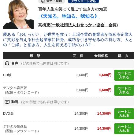
音声・動画
ダウンロード対応
百年人生を笑って過ごす生き方の知恵
《天知る、地知る、我知る》
高橋恵(一般社団法人おせっかい協会 会長)
愛ある「おせっかい」が世界を救う！上場企業の創業者が悩める企業人
に笑顔を与える社会起業家に転身。成功を引き寄せる心の持ち方、人と
の「ご縁」と拓き方、人生を変える手紙の力 A2...
形 態
定 価
会員価格
購 入
headset
音声
（どの形態でも内容は同じです）
カートに
CD版
6,600円
6,600円
入れる
デジタル音声版
カートに
6,600円
6,600円
入れる
（配信＋ダウンロード）
ondemand_video
動画
（どの形態でも内容は同じです）
カートに
DVD版
14,300円
14,300円
入れる
デジタル動画版
カートに
14,300円
14,300円
入れる
（配信＋ダウンロード）