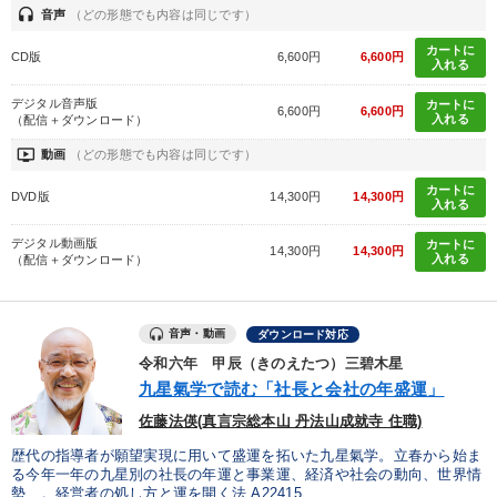
headset
音声
（どの形態でも内容は同じです）
カートに
CD版
6,600円
6,600円
入れる
デジタル音声版
カートに
6,600円
6,600円
入れる
（配信＋ダウンロード）
ondemand_video
動画
（どの形態でも内容は同じです）
カートに
DVD版
14,300円
14,300円
入れる
デジタル動画版
カートに
14,300円
14,300円
入れる
（配信＋ダウンロード）
音声・動画
ダウンロード対応
令和六年 甲辰（きのえたつ）三碧木星
九星氣学で読む「社長と会社の年盛運」
佐藤法偀(真言宗総本山 丹法山成就寺 住職)
歴代の指導者が願望実現に用いて盛運を拓いた九星氣学。立春から始ま
る今年一年の九星別の社長の年運と事業運、経済や社会の動向、世界情
勢…。経営者の処し方と運を開く法 A22415...