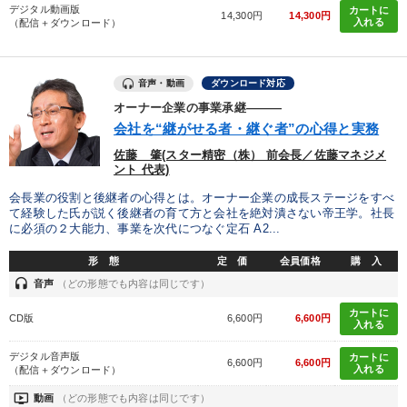
デジタル動画版
カートに
14,300円
14,300円
入れる
（配信＋ダウンロード）
音声・動画
ダウンロード対応
オーナー企業の事業承継―――
会社を“継がせる者・継ぐ者”の心得と実務
佐藤 肇(スター精密（株） 前会長／佐藤マネジメ
ント 代表)
会長業の役割と後継者の心得とは。オーナー企業の成長ステージをすべ
て経験した氏が説く後継者の育て方と会社を絶対潰さない帝王学。社長
に必須の２大能力、事業を次代につなぐ定石 A2...
形 態
定 価
会員価格
購 入
headset
音声
（どの形態でも内容は同じです）
カートに
CD版
6,600円
6,600円
入れる
デジタル音声版
カートに
6,600円
6,600円
入れる
（配信＋ダウンロード）
ondemand_video
動画
（どの形態でも内容は同じです）