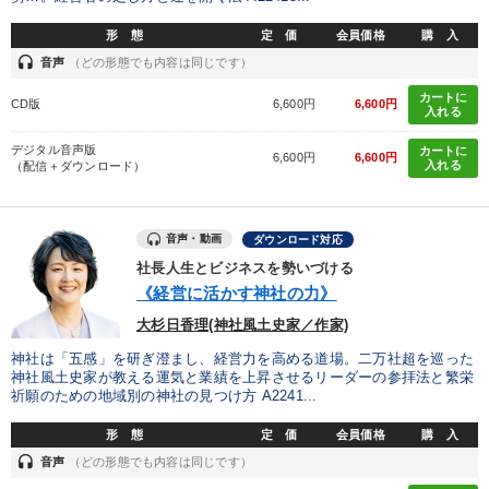
形 態
定 価
会員価格
購 入
headset
音声
（どの形態でも内容は同じです）
カートに
CD版
6,600円
6,600円
入れる
デジタル音声版
カートに
6,600円
6,600円
入れる
（配信＋ダウンロード）
音声・動画
ダウンロード対応
社長人生とビジネスを勢いづける
《経営に活かす神社の力》
大杉日香理(神社風土史家／作家)
神社は「五感」を研ぎ澄まし、経営力を高める道場。二万社超を巡った
神社風土史家が教える運気と業績を上昇させるリーダーの参拝法と繁栄
祈願のための地域別の神社の見つけ方 A2241...
形 態
定 価
会員価格
購 入
headset
音声
（どの形態でも内容は同じです）