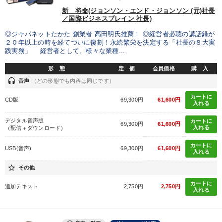
タグ・キーワード
新 将命(ジョンソン・エンド・ジョンソン (元)社長
／国際ビジネスブレイン 社長)
◎ジャパネットたかた 創業者 髙田明氏推薦！ ◎経営者必聴の講話録が
中小企業
聞き手・作間信司
ベンチャー
運勢・先見
２０年以上の時を経てついに復刻！永続繁栄を決定する「社長の８大実
践実務」 経営者として、様々な業種...
資産保全
トレンド
テレビ・ネットで話題
形 態
定 価
会員価格
購 入
相続・事業承継
大竹愼一
通信販売
会社を守る
headset
音声
（どの形態でも内容は同じです）
カートに
CD版
69,300円
61,600円
労務問題・リスク対策
推薦
繁盛
海外の成功事例
入れる
デジタル音声版
カートに
デザイン
DX
賃金制度
生き方の指針
経済予測
69,300円
61,600円
入れる
（配信＋ダウンロード）
伝統・文化
お金の授業
企業文化
上場企業
カートに
USB(音声)
69,300円
61,600円
入れる
star_border
その他
※「更新」を押すと「タグ・キーワード」を更新いただけます。
カートに
追加テキスト
2,750円
2,750円
入れる