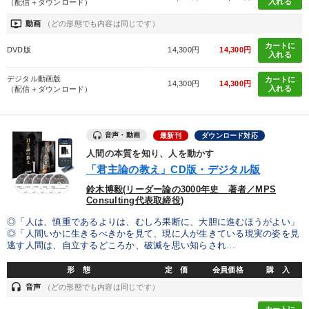
入れる
（配信＋ダウンロード）
ondemand_video
動画
（どの形態でも内容は同じです）
カートに
DVD版
14,300円
14,300円
入れる
デジタル動画版
カートに
14,300円
14,300円
入れる
（配信＋ダウンロード）
音声・動画
最新刊
ダウンロード対応
人間の本質を知り、人を動かす
「君主論の教え」CD版・デジタル版
鈴木博毅(リーダー論の3000年史 著者／MPS
Consulting代表取締役)
◎「人は、慎重であるよりは、むしろ果断に、大胆に進むほうがよい」
◎「人間いかに生きるべきかを見て、現に人が生きている現実の姿を見
逃す人間は、自立するどころか、破滅を思い知らされ...
形 態
定 価
会員価格
購 入
headset
音声
（どの形態でも内容は同じです）