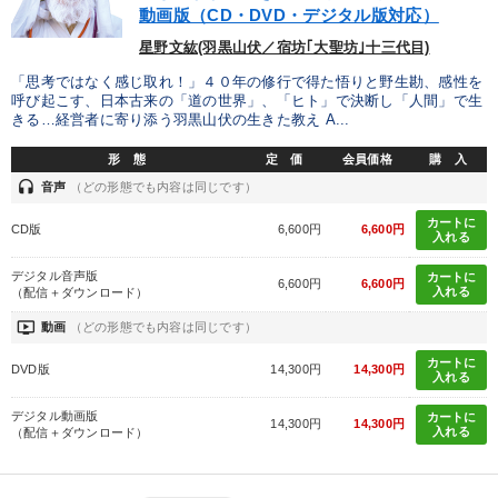
動画版（CD・DVD・デジタル版対応）
星野文紘(羽黒山伏／宿坊｢大聖坊｣十三代目)
「思考ではなく感じ取れ！」４０年の修行で得た悟りと野生勘、感性を
呼び起こす、日本古来の「道の世界」、「ヒト」で決断し「人間」で生
きる…経営者に寄り添う羽黒山伏の生きた教え A...
形 態
定 価
会員価格
購 入
headset
音声
（どの形態でも内容は同じです）
カートに
CD版
6,600円
6,600円
入れる
デジタル音声版
カートに
6,600円
6,600円
入れる
（配信＋ダウンロード）
ondemand_video
動画
（どの形態でも内容は同じです）
カートに
DVD版
14,300円
14,300円
入れる
デジタル動画版
カートに
14,300円
14,300円
入れる
（配信＋ダウンロード）