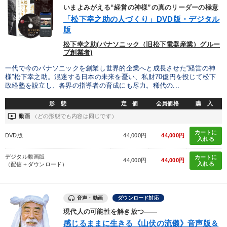
いまよみがえる“経営の神様”の真のリーダーの極意
「松下幸之助の人づくり」DVD版・デジタル
版
松下幸之助(パナソニック（旧松下電器産業）グルー
プ創業者)
一代で今のパナソニックを創業し世界的企業へと成長させた“経営の神
様”松下幸之助。混迷する日本の未来を憂い、私財70億円を投じて松下
政経塾を設立し、各界の指導者の育成にも尽力。稀代の...
形 態
定 価
会員価格
購 入
ondemand_video
動画
（どの形態でも内容は同じです）
カートに
DVD版
44,000円
44,000円
入れる
デジタル動画版
カートに
44,000円
44,000円
入れる
（配信＋ダウンロード）
音声・動画
ダウンロード対応
現代人の可能性を解き放つ――
感じるままに生きる《山伏の流儀》音声版＆