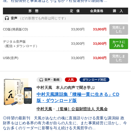
境、社会情勢と事業運はどうなるか？社会運勢学の創始者...
形 態
定 価
会員価格
購 入
headset
音声
（どの形態でも内容は同じです）
完売しま
CD版(簡易版CD)
33,000円
33,000円
した
デジタル音声版
カートに
33,000円
33,000円
入れる
（配信＋ダウンロード）
完売しま
USB(音声)
33,000円
33,000円
した
音声・動画
人気
ダウンロード対応
中村天風 本人の肉声で聞き学ぶ
中村天風講話集「積極一貫に生きる」CD
版・ダウンロード版
中村天風
・
［監修］公益財団法人 天風会
◎待望の最新刊 天風があなたの魂に直接語りかける貴重な講演録 政
財界をはじめ各界の有力者が自らの人生に、また事業経営に活かし、今
なお多くのリーダーに影響を与え続ける天風哲学の...