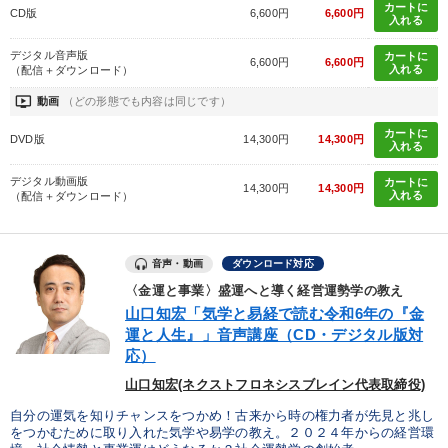
カートに
CD版
6,600円
6,600円
入れる
デジタル音声版
カートに
6,600円
6,600円
入れる
（配信＋ダウンロード）
ondemand_video
動画
（どの形態でも内容は同じです）
カートに
DVD版
14,300円
14,300円
入れる
デジタル動画版
カートに
14,300円
14,300円
入れる
（配信＋ダウンロード）
音声・動画
ダウンロード対応
〈金運と事業〉盛運へと導く経営運勢学の教え
山口知宏「気学と易経で読む令和6年の『金
運と人生』」音声講座（CD・デジタル版対
応）
山口知宏(ネクストフロネシスブレイン代表取締役)
自分の運気を知りチャンスをつかめ！古来から時の権力者が先見と兆し
をつかむために取り入れた気学や易学の教え。２０２４年からの経営環