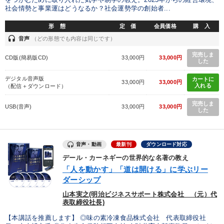
をつかむために取り入れた気学や易学の教え。2025年からの経営環境、
社会情勢と事業運はどうなるか？社会運勢学の創始者...
【最新刊】時代を超える経営150の言葉＋社長のスピーチ・話材
集２タイトル
形 態
定 価
会員価格
購 入
headset
音声
（どの形態でも内容は同じです）
改善・生産性向上
成功哲学・人間学
完売しま
CD版(簡易版CD)
33,000円
33,000円
した
経営者のための《音声・動画で学ぶ》講演シリーズ
デジタル音声版
カートに
33,000円
33,000円
入れる
（配信＋ダウンロード）
売上直結の営業力や販売力を獲得する
経済・景気・相場予測
完売しま
USB(音声)
33,000円
33,000円
最新技術・トレンド
組織・採用・スキル
した
組織と人を動かすマネジメント力を磨く
音声・動画
最新刊
ダウンロード対応
【最新刊】精神科医・和田秀樹の「老いない力」＋健康な社長と
会社をつくる厳選講話
デール・カーネギーの世界的な名著の教え
「人を動かす」「道は開ける」に学ぶリー
ダーシップ
仕事のスキルと人間力を高める知恵を身につける
山本実之(明治ビジネスサポート株式会社 （元）代
表取締役社長)
目的別
【本講話を推薦します】 ◎味の素冷凍食品株式会社 代表取締役社