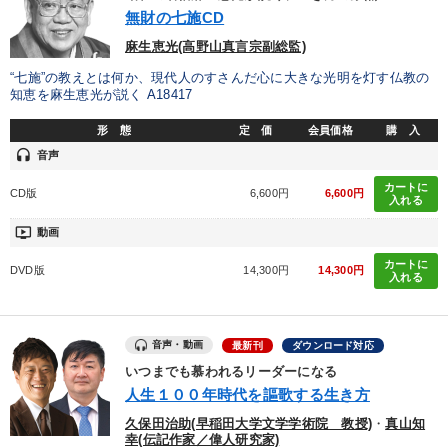
優秀各社の智恵と戦略
事業家のロマンと経営
無財の七施CD
麻生恵光(高野山真言宗副総監)
若手異才経営者の発想
専門家のアドバイス
“七施”の教えとは何か、現代人のすさんだ心に大きな光明を灯す仏教の
知恵を麻生恵光が説く A18417
リーダーの器量を学ぶ
形 態
定 価
会員価格
購 入
headset
音声
テーマ
カートに
CD版
6,600円
6,600円
入れる
《強い財務を実践する経営者》講話４選
【3月】音声・映像
ondemand_video
動画
数字・税務・決算書
後継社長・アトツギ
カートに
DVD版
14,300円
14,300円
入れる
組織と人を動かすマネジメント力を磨く
最新技術・トレンド
音声・動画
最新刊
ダウンロード対応
業種
いつまでも慕われるリーダーになる
人生１００年時代を謳歌する生き方
製造業
卸売・小売・飲食業
建設・不動産業
久保田治助(早稲田大学文学学術院 教授)
・
真山知
幸(伝記作家／偉人研究家)