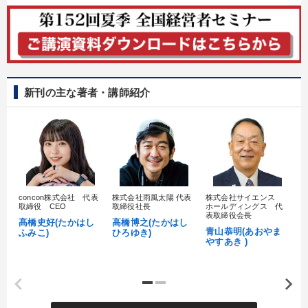
新刊の主な著者・講師紹介
concon株式会社 代表
株式会社雨風太陽 代表
株式会社サイエンス
髙
取締役 CEO
取締役社長
ホールディングス 代
村
表取締役会長
髙橋史好(たかはし
高橋博之(たかはし
し
青山恭明(あおやま
ふみこ)
ひろゆき)
やすあき )