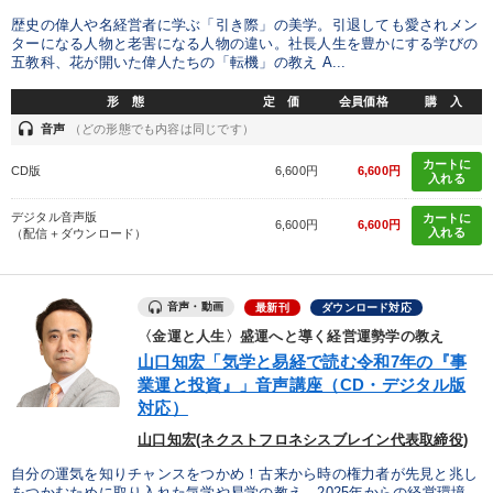
IT・サービス・金融業
コンサルタント
専門家
歴史の偉人や名経営者に学ぶ「引き際」の美学。引退しても愛されメン
ターになる人物と老害になる人物の違い。社長人生を豊かにする学びの
五教科、花が開いた偉人たちの「転機」の教え A...
キーワード
形 態
定 価
会員価格
購 入
headset
音声
（どの形態でも内容は同じです）
交渉
リベラルアーツ
通信販売
一流人
カートに
CD版
6,600円
6,600円
入れる
歴史に学ぶ
未来先見
デジタル音声版
カートに
6,600円
6,600円
入れる
（配信＋ダウンロード）
※「更新」を押すと「テーマ」「キーワード」を更新いただけます。
音声・動画
最新刊
ダウンロード対応
経営音声・動画を探す
ondemand_video
refresh
更新する
〈金運と人生〉盛運へと導く経営運勢学の教え
全国経営者セミナー収録物以外の経営教材（全761タイトル）からお探
山口知宏「気学と易経で読む令和7年の『事
しいただけます
業運と投資』」音声講座（CD・デジタル版
対応）
カテゴリー
山口知宏(ネクストフロネシスブレイン代表取締役)
自分の運気を知りチャンスをつかめ！古来から時の権力者が先見と兆し
最新トレンドと時代の潮流を押さえる