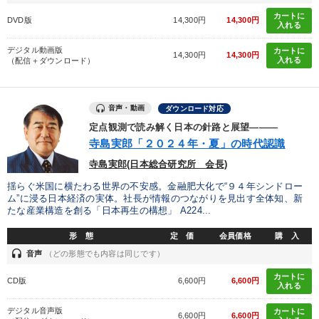
カートに
DVD版
14,300円
14,300円
入れる
デジタル動画版
カートに
14,300円
14,300円
入れる
（配信＋ダウンロード）
音声・動画
ダウンロード対応
定点観測で読み解く日本の針路と展望―――
寺島実郎「２０２４年・夏」の時代認識
寺島実郎(日本総合研究所 会長)
揺らぐ米国に横たわる世界の不安感。金融肥大化で“９４年シンドロー
ム”に浸る日本経済の実体。社長が情報のつながりを見出す全体知、新
たな産業構造を創る「日本再生の構想」 A224...
形 態
定 価
会員価格
購 入
headset
音声
（どの形態でも内容は同じです）
カートに
CD版
6,600円
6,600円
入れる
デジタル音声版
カートに
6,600円
6,600円