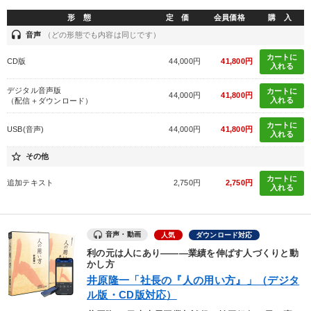
形 態
定 価
会員価格
購 入
headset
音声
（どの形態でも内容は同じです）
カートに
CD版
44,000円
41,800円
入れる
デジタル音声版
カートに
44,000円
41,800円
入れる
（配信＋ダウンロード）
カートに
USB(音声)
44,000円
41,800円
入れる
star_border
その他
カートに
追加テキスト
2,750円
2,750円
入れる
音声・動画
人気
ダウンロード対応
利の元は人にあり―――業績を伸ばす人づくりと動
かし方
井原隆一「社長の『人の用い方』」（デジタ
ル版・CD版対応）