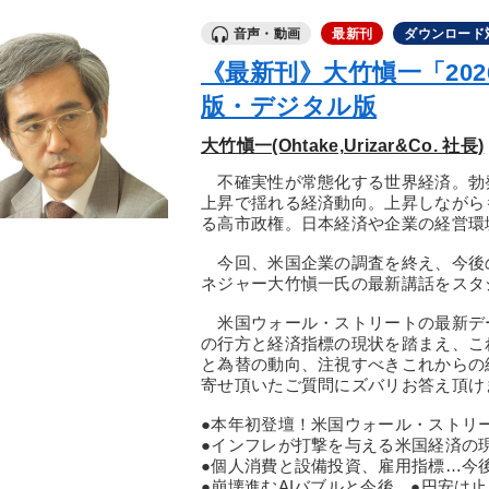
音声・動画
最新刊
ダウンロード
《最新刊》大竹愼一「20
版・デジタル版
大竹愼一(Ohtake,Urizar&Co. 社長)
不確実性が常態化する世界経済。勃
上昇で揺れる経済動向。上昇しながら
る高市政権。日本経済や企業の経営環
今回、米国企業の調査を終え、今後
ネジャー大竹愼一氏の最新講話をスタ
米国ウォール・ストリートの最新デ
の行方と経済指標の現状を踏まえ、こ
と為替の動向、注視すべきこれからの
寄せ頂いたご質問にズバリお答え頂けま
●本年初登壇！米国ウォール・ストリ
●インフレが打撃を与える米国経済の
●個人消費と設備投資、雇用指標…今後
●崩壊進むAIバブルと今後 ●円安は