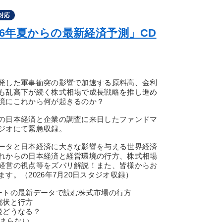
対応
26年夏からの最新経済予測」CD
発した軍事衝突の影響で加速する原料高、金利
も乱高下が続く株式相場で成長戦略を推し進め
境にこれから何が起きるのか？
の日本経済と企業の調査に来日したファンドマ
ジオにて緊急収録。
ータと日本経済に大きな影響を与える世界経済
れからの日本経済と経営環境の行方、株式相場
経営の視点等をズバリ解説！また、皆様からお
す。（2026年7月20日スタジオ収録）
ートの最新データで読む株式市場の行方
現状と行方
どうなる？
止まらない