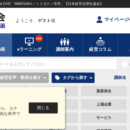
DVD「MIMIGAKU／ミミガク／耳学」【日本経営合理化協会】
マイページ
ようこそ、
ゲスト
様
NEW
動画
eラーニング
講師案内
経営コラム
local_offer
経営音声・動画を探す
タグから探す
講師名
一流人
スポーツ関係
資産保全
株式投資
商品開発
上場企業
閉じる
から、カテ
由な条件で
通販
プレゼン
サービス