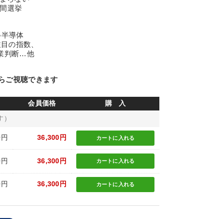
中間選挙
●半導体
注目の指数、
業判断…他
らご視聴できます
会員価格
購 入
す）
0円
36,300円
カートに
入れる
0円
36,300円
カートに
入れる
0円
36,300円
カートに
入れる