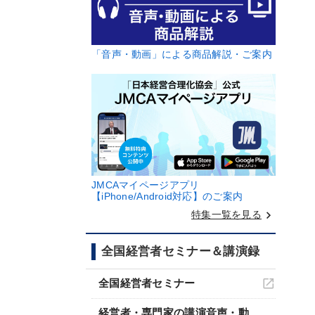
「音声・動画」による商品解説・ご案内
JMCAマイページアプリ
【iPhone/Android対応】のご案内
keyboard_arrow_right
特集一覧を見る
全国経営者セミナー＆講演録
全国経営者セミナー
経営者・専門家の講演音声・動