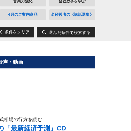
営業力強化
会社数字を学ぶ
4月のご案内商品
名経営者の《講話選集》
ear
search
条件をクリア
選んだ条件で検索する
音声・動画
式相場の行方を読む
らの「最新経済予測」CD