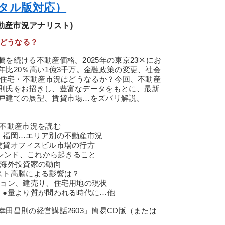
ジタル版対応）
動産市況アナリスト)
はどうなる？
続ける不動産価格。2025年の東京23区にお
比20％高い1億3千万。金融政策の変更、社会
の住宅・不動産市況はどうなるか？今回、不動産
則氏をお招きし、豊富なデータをもとに、最新
戸建ての展望、賃貸市場…をズバリ解説。
・不動産市況を読む
阪・福岡…エリア別の不動産市況
賃貸オフィスビル市場の行方
トレンド、これから起きること
●海外投資家の動向
スト高騰による影響は？
ション、建売り、住宅用地の現状
 ●量より質が問われる時代に…他
田昌則の経営講話2603」簡易CD版（または