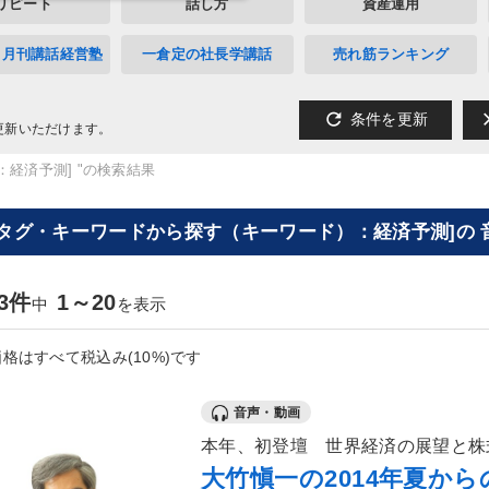
リピート
話し方
資産運用
》月刊講話経営塾
一倉定の社長学講話
売れ筋ランキング
refresh
cl
条件を更新
更新いただけます。
：経済予測] "の検索結果
[タグ・キーワードから探す（キーワード）：経済予測]の 
23件
1～20
中
を表示
格はすべて税込み(10%)です
音声・動画
本年、初登壇 世界経済の展望と株
大竹愼一の2014年夏か