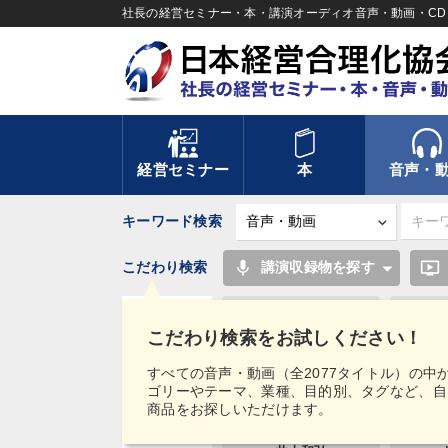
社長の経営セミナー・本・講演オーディオ音声・動画・CD＆
経営セミナー
本
音声・
キーワード検索
mic
ondemand_video
こだわり検索
講演収録物を探す
SNS活用
こだわり検索をお試しください！
不動産投資
タグ・
すべての音声・動画（全2077タイトル）の中
キーワード
ゴリーやテーマ、業種、目的別、タグなど、自
新技術
商品をお探しいただけます。