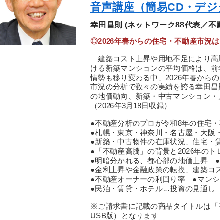
音声講座（簡易CD・デ
幸田昌則 (ネットワーク88代表／不
◎2026年春からの住宅・不動産市況
建築コスト上昇や用地不足により高騰を
ける新築マンションの平均価格は、前年
情勢も移り変わる中、2026年春から
市況の分析で数々の実績を誇る幸田昌
の地価動向、新築・中古マンション・
（2026年3月18日収録）
●不動産分析のプロが令和8年の住宅
●札幌・東京・神奈川・名古屋・大
●新築・中古物件の在庫状況、住宅・
●「不動産高騰」の背景と2026年の
●明暗分かれる、都心部の地価上昇 
●金利上昇や金融政策の転換、建築コ
●不動産オーナーの利回り率 ●マン
●民泊・賃貸・ホテル…投資の見通し
※ご請求書に記載の商品タイトルは「幸
USB版）となります