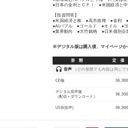
●日本の金利とＣＰＩ ●米国経済と
【投資問答】
●米国経済と株 ●高市政権 ●金利 
●AIバブル ●ゴールド ●オイル ●
●業界動向 ●大竹銘柄 ●日米個別企
※デジタル版は購入後、マイページか
形 態
定 価
headset
音声
（どの形態でも内容は同じで
36,30
CD版
デジタル音声版
36,30
（配信＋ダウンロード）
36,30
USB(音声)