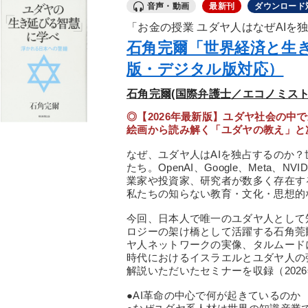
音声・動画
最新刊
ダウンロード
「お金の授業 ユダヤ人はなぜAIを
石角完爾「世界経済と生
版・デジタル版対応）
石角完爾(国際弁護士／エコノミスト
◎【2026年最新版】ユダヤ社会の中
絵画から読み解く「ユダヤの教え」と
なぜ、ユダヤ人はAIを独占するのか？
たち。OpenAI、Google、Meta、
業家や投資家、研究者が数多く存在す
私たちの知らない教育・文化・思想的
今回、日本人で唯一のユダヤ人として
ロジーの架け橋として活躍する石角莞
ヤ人ネットワークの実像、タルムード
時代におけるイスラエルとユダヤ人の
解説いただいたセミナーを収録（202
●AI革命の中心で何が起きているのか