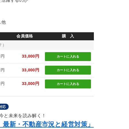
で活躍するのか
…他
会員価格
購 入
す）
0円
33,000円
カートに
入れる
0円
33,000円
カートに
入れる
0円
33,000円
カートに
入れる
対応
今と未来を読み解く！
版》最新・不動産市況と経営対策」