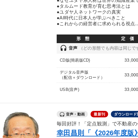
●なぜユダヤ系人材は世界の知識産業
●タルムード教育が育む思考法とは
●ユダヤ人ネットワークの真実
●AI時代に日本人が学ぶべきこと
●これからの経営者に求められる視点
形 態
定 価
headset
音声
（どの形態でも内容は同じで
33,00
CD版(簡易版CD)
デジタル音声版
33,00
（配信＋ダウンロード）
33,00
USB(音声)
音声・動画
最新刊
ダウンロード
毎回好評！「定点観測」で不動産の
幸田昌則「《2026年度