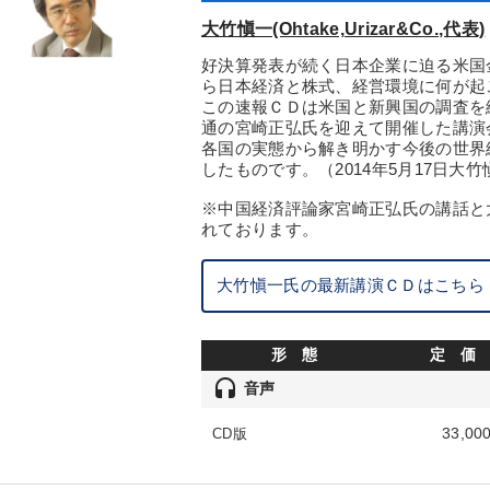
大竹愼一(Ohtake,Urizar&Co.,代表)
好決算発表が続く日本企業に迫る米国
ら日本経済と株式、経営環境に何が起
この速報ＣＤは米国と新興国の調査を
通の宮崎正弘氏を迎えて開催した講演
各国の実態から解き明かす今後の世界
したものです。（2014年5月17日
※中国経済評論家宮崎正弘氏の講話と
れております。
大竹愼一氏の最新講演ＣＤはこちら
形 態
定 価
headset
音声
33,00
CD版