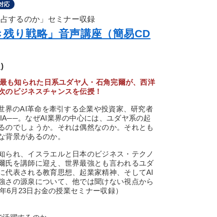
対応
独占するのか」セミナー収録
き残り戦略」音声講座（簡易CD
)
で最も知られた日系ユダヤ人・石角完爾が、西洋
次のビジネスチャンスを伝授！
世界のAI革命を牽引する企業や投資家、研究者
NVIDIA──。なぜAI業界の中心には、ユダヤ系の起
るのでしょうか。それは偶然なのか。それとも
な背景があるのか。
知られ、イスラエルと日本のビジネス・テクノ
爾氏を講師に迎え、世界最強とも言われるユダ
に代表される教育思想、起業家精神、そしてAI
強さの源泉について、他では聞けない視点から
6年6月23日お金の授業セミナー収録）