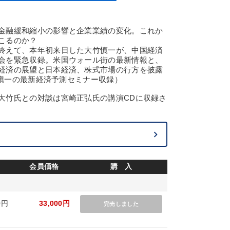
金融緩和縮小の影響と企業業績の変化。これか
こるのか？
終えて、本年初来日した大竹慎一が、中国経済
会を緊急収録。米国ウォール街の最新情報と、
経済の展望と日本経済、株式市場の行方を披露
大竹愼一の最新経済予測セミナー収録）
大竹氏との対談は宮崎正弘氏の講演CDに収録さ
会員価格
購 入
0円
33,000円
完売しました