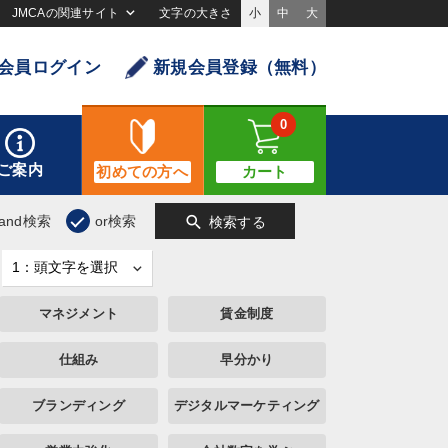
JMCAの関連サイト
文字の大きさ
小
中
大
会員ログイン
新規会員登録（無料）
0
ご案内
初めての方へ
カート
search
and検索
or検索
検索する
マネジメント
賃金制度
仕組み
早分かり
ブランディング
デジタルマーケティング