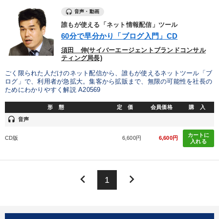
音声・動画
誰もが使える「ネット情報配信」ツール
60分で早分かり「ブログ入門」CD
須田 伸(サイバーエージェントブランドコンサル
ティング局長)
ごく限られた人だけのネット配信から、誰もが使えるネットツール「ブ
ログ」で、利用者が急拡大。集客から拡販まで、無限の可能性を社長の
ためにわかりやすく解説 A20569
形 態
定 価
会員価格
購 入
headset
音声
カートに
CD版
6,600円
6,600円
入れる
keyboard_arrow_left
keyboard_arrow_right
1