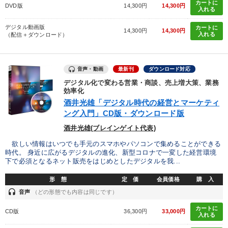
カートに
DVD版
14,300円
14,300円
入れる
デジタル動画版
カートに
14,300円
14,300円
入れる
（配信＋ダウンロード）
音声・動画
最新刊
ダウンロード対応
デジタル化で変わる営業・商談、売上増大策、業務
効率化
酒井光雄「デジタル時代の経営とマーケティ
ング入門」CD版・ダウンロード版
酒井光雄(ブレインゲイト代表)
欲しい情報はいつでも手元のスマホやパソコンで集めることができる
時代。 身近に広がるデジタルの進化、新型コロナで一変した経営環境
下で必須となるネット販売をはじめとしたデジタルを我...
形 態
定 価
会員価格
購 入
headset
音声
（どの形態でも内容は同じです）
カートに
CD版
36,300円
33,000円
入れる