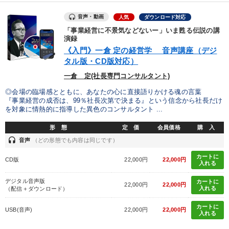
業種
音声・動画
人気
ダウンロード対応
「事業経営に不景気などないー」いま甦る伝説の講
演録
製造業
卸売・小売・飲食業
建設・不動産業
《入門》一倉 定の経営学 音声講座（デジ
タル版・CD版対応）
IT・サービス・金融業
コンサルタント
専門家
一倉 定(社長専門コンサルタント)
◎会場の臨場感とともに、あなたの心に直接語りかける魂の言葉
キーワード
『事業経営の成否は、99％社長次第で決まる』という信念から社長だけ
を対象に情熱的に指導した異色のコンサルタント ...
ビジネスモデル
金利
イノベーション
話し方
AI
形 態
定 価
会員価格
購 入
headset
音声
（どの形態でも内容は同じです）
コミュニケーション
カートに
CD版
22,000円
22,000円
入れる
※「更新」を押すと「テーマ」「キーワード」を更新いただけます。
デジタル音声版
カートに
22,000円
22,000円
入れる
（配信＋ダウンロード）
経営音声・動画を探す
ondemand_video
refresh
更新する
カートに
USB(音声)
22,000円
22,000円
入れる
全国経営者セミナー収録物以外の経営教材（全762タイトル）からお探
しいただけます