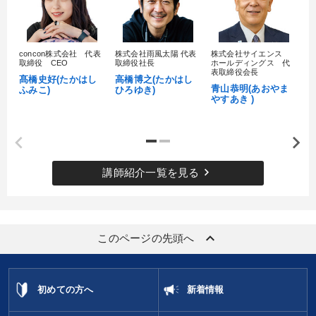
concon株式会社 代表
株式会社雨風太陽 代表
株式会社サイエンス
髙
取締役 CEO
取締役社長
ホールディングス 代
村
表取締役会長
髙橋史好(たかはし
高橋博之(たかはし
し
青山恭明(あおやま
ふみこ)
ひろゆき)
やすあき )
keyboard_arrow_right
講師紹介一覧を見る
keyboard_arrow_up
このページの先頭へ
初めての方へ
新着情報