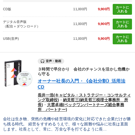
カートに
CD版
11,000円
9,900円
入れる
デジタル音声版
カートに
11,000円
9,900円
入れる
（配信＋ダウンロード）
カートに
USB(音声)
11,000円
9,900円
入れる
音声・動画
３時間で早分かり 会社のチャンスを活かし危機か
ら守る
オーナー社長の入門・《会社分割》活用法
CD
長井一浩(キャピタル・ストラテジー・コンサルティ
ング取締役)
・
納見哲三(納見哲三税理士事務所 所
長)
・
大雲卓雄(ベックワンパートナーズ総合事務
所 パートナー)
会社は生き物、突然の危機や経営環境の変化に対応できた企業だけが勝
ち残る時代。 経営をすすめるうえで、様々な困難や悩みに社長は直面
します。社長として、常に、万全な手を打てるように長...