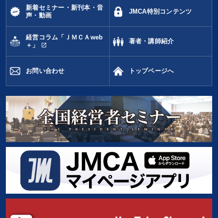
新着セミナー・新刊本・音
JMCA特別コンテンツ
声・動画
経営コラム「ＪＭＣＡweb
著者・講師紹介
open_in_new
＋」
お問い合わせ
トップページへ