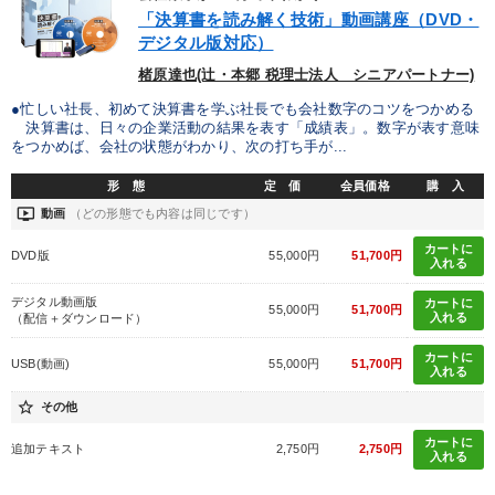
優秀各社の智恵と戦略
事業家のロマンと経営
「決算書を読み解く技術」動画講座（DVD・
デジタル版対応）
若手異才経営者の発想
専門家のアドバイス
楮原達也(辻・本郷 税理士法人 シニアパートナー)
リーダーの器量を学ぶ
●忙しい社長、初めて決算書を学ぶ社長でも会社数字のコツをつかめる
決算書は、日々の企業活動の結果を表す「成績表」。数字が表す意味
をつかめば、会社の状態がわかり、次の打ち手が...
テーマ
形 態
定 価
会員価格
購 入
ondemand_video
動画
（どの形態でも内容は同じです）
【3月】音声・映像
【4月】音声・映像
カートに
DVD版
55,000円
51,700円
入れる
2026年夏季全国経営者セミナー収録講演ＣＤ・講演ＤＶＤ・デジ
タル版（音声／動画ストリーミング・ダウンロード）
デジタル動画版
カートに
55,000円
51,700円
入れる
（配信＋ダウンロード）
2025年夏季全国経営者セミナー収録講演ＣＤ・講演ＤＶＤ・デジ
タル版（音声／動画ストリーミング・ダウンロード）
カートに
USB(動画)
55,000円
51,700円
入れる
社員が自律的に動き出す組織づくり
star_border
その他
カートに
追加テキスト
2,750円
2,750円
歴史・古典に学ぶ実務講話
入れる