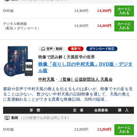
カートに
DVD版
14,300円
14,300円
入れる
デジタル動画版
カートに
14,300円
14,300円
入れる
（配信＋ダウンロード）
音声・動画
最新刊
ダウンロード対応
映像で読み解く天風哲学の世界
映像「在りし日の中村天風」DVD版・デジタ
ル版
中村天風
・
［監修］公益財団法人 天風会
書籍や音声で中村天風の教えを伝えるものは多いが、映像でその姿を見
ることは少ない。 数少ない中村天風の記録映像を通して、天風の教え
に直接触れることができる貴重な映像記録。当時の臨場...
形 態
定 価
会員価格
購 入
ondemand_video
動画
（どの形態でも内容は同じです）
カートに
DVD版
13,200円
13,200円
入れる