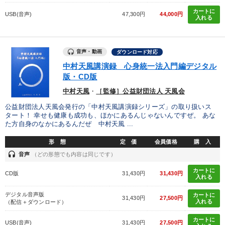
カートに
USB(音声)
47,300円
44,000円
入れる
音声・動画
ダウンロード対応
中村天風講演録 心身統一法入門編デジタル
版・CD版
中村天風
・
［監修］公益財団法人 天風会
公益財団法人天風会発行の「中村天風講演録シリーズ」の取り扱いス
タート！ 幸せも健康も成功も、ほかにあるんじゃないんですぜ。 あな
た方自身のなかにあるんだぜ 中村天風 ...
形 態
定 価
会員価格
購 入
headset
音声
（どの形態でも内容は同じです）
カートに
CD版
31,430円
31,430円
入れる
デジタル音声版
カートに
31,430円
27,500円
入れる
（配信＋ダウンロード）
カートに
USB(音声)
31,430円
27,500円