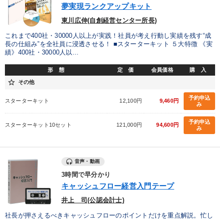
夢実現ランクアップキット
東川広伸(自創経営センター所長)
これまで400社・30000人以上が実践！社員が考え行動し実績を残す“成
長の仕組み”を全社員に浸透させる！ ■スターターキット ５大特徴 《実
績》400社・30000人以...
形 態
定 価
会員価格
購 入
star_border
その他
予約申込
スターターキット
12,100円
9,460円
み
予約申込
スターターキット10セット
121,000円
94,600円
み
音声・動画
3時間で早分かり
キャッシュフロー経営入門テープ
井上 司(公認会計士)
社長が押さえるべきキャッシュフローのポイントだけを重点解説。忙し