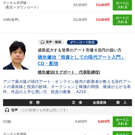
デジタル音声版
カートに
36,300円
33,000円
入れる
（配信＋ダウンロード）
カートに
USB(音声)
36,300円
33,000円
入れる
音声・動画
ダウンロード対応
成長拡大する世界のアート市場８兆円の狙い方
徳光健治「投資としての現代アート入門」
CD・配信
徳光健治(タグボート 代表取締役)
アジア最大級の現代アート・オンライン販売の創業者が教える現代アー
トの最前線と投資の妙味。オークションと株価の関係、価値が上がる条
件、作品の上手な買い方、投資の教養… A219...
形 態
定 価
会員価格
購 入
headset
音声
（どの形態でも内容は同じです）
カートに
CD版
6,600円
6,600円
入れる
デジタル音声版
カートに