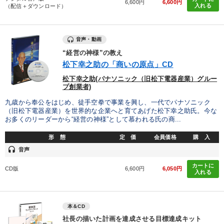
6,600円
6,600円
入れる
（配信＋ダウンロード）
音声・動画
“経営の神様”の教え
松下幸之助の「商いの原点」CD
松下幸之助(パナソニック（旧松下電器産業）グルー
プ創業者)
九歳から奉公をはじめ、徒手空拳で事業を興し、一代でパナソニック
（旧松下電器産業）を世界的な企業へと育てあげた松下幸之助氏。今な
お多くのリーダーから“経営の神様”として慕われる氏の商...
形 態
定 価
会員価格
購 入
headset
音声
カートに
CD版
6,600円
6,050円
入れる
本＆CD
社長の描いた計画を達成させる目標達成キット