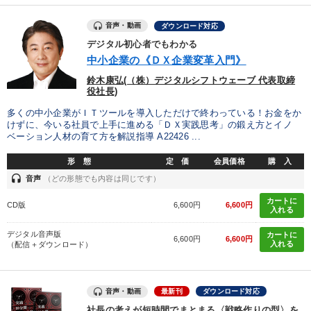
音声・動画
ダウンロード対応
カテゴリー
デジタル初心者でもわかる
中小企業の《ＤＸ企業変革入門》
売上直結の営業力や販売力を獲得する
井上和弘の財務力UP
鈴木康弘(（株）デジタルシフトウェーブ 代表取締
役社長)
後継社長・アトツギ
多くの中小企業がＩＴツールを導入しただけで終わっている！お金をか
けずに、今いる社員で上手に進める「ＤＸ実践思考」の鍛え方とイノ
「利上げ時代の最新・銀行対策」＋「不動産市況予測」＋「市場
ベーション人材の育て方を解説指導 A22426 ...
予測と株式投資」最新刊
形 態
定 価
会員価格
購 入
148回夏季大会
headset
音声
（どの形態でも内容は同じです）
全国経営者セミナー収録〈売れ筋・人気ランキング〉＆新刊・好
カートに
評講話
CD版
6,600円
6,600円
入れる
デジタル音声版
《強い財務を実践する経営者》講話４選
【3月】音声・映像
カートに
6,600円
6,600円
入れる
（配信＋ダウンロード）
【6月】音声・映像
「儲けの本質」を突く
音声・動画
最新刊
ダウンロード対応
数字・税務・決算書
【2月】音声・映像
社長の考えが短時間でまとまる〈戦略作りの型〉を