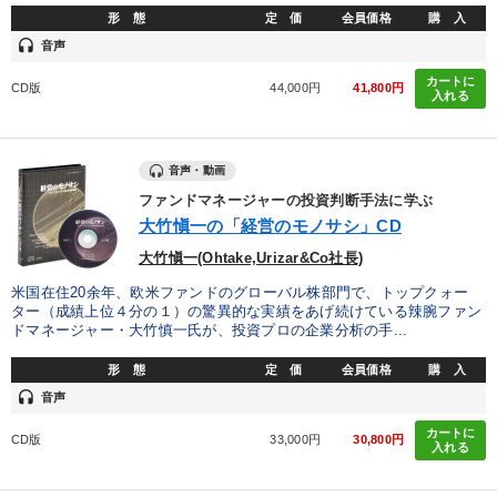
形 態
定 価
会員価格
購 入
headset
音声
カートに
CD版
44,000円
41,800円
入れる
音声・動画
ファンドマネージャーの投資判断手法に学ぶ
大竹愼一の「経営のモノサシ」CD
大竹愼一(Ohtake,Urizar&Co社長)
米国在住20余年、欧米ファンドのグローバル株部門で、トップクォー
ター（成績上位４分の１）の驚異的な実績をあげ続けている辣腕ファン
ドマネージャー・大竹慎一氏が、投資プロの企業分析の手...
形 態
定 価
会員価格
購 入
headset
音声
カートに
CD版
33,000円
30,800円
入れる