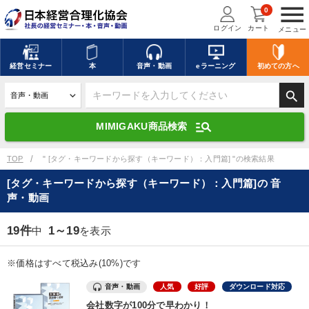
menu
0
ログイン
カート
メニュー
キーワードを入力して探す
edit
経営
セミナー
本
音声・動画
eラーニング
初めての方
へ
search
デジタル版対応のみ検索結果に表示する
manage_search
MIMIGAKU商品検索
search
上記の条件で検索
TOP
" [タグ・キーワードから探す（キーワード）：入門篇] "の検索結果
[タグ・キーワードから探す（キーワード）：入門篇]の 音
声・動画
講演収録物を探す
mic
refresh
更新する
19件
1～19
中
を表示
全国経営者セミナー講演収録物（全1315タイトル）からお探しいただけ
ます
※価格はすべて税込み(10%)です
カテゴリー
音声・動画
人気
好評
ダウンロード対応
会社数字が100分で早わかり！