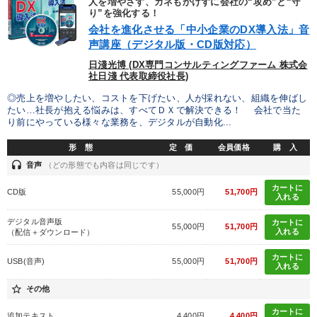
タグから探す
local_offer
人を増やさず、カネもかけずに会社の“攻め”と“守
refresh
更新する
り”を強化する！
すべての音声・動画（全2077タイトル）からお探しいただけます
会社を進化させる「中小企業のDX導入法」音
声講座（デジタル版・CD版対応）
タグ・キーワード
日淺光博 (DX専門コンサルティングファーム 株式会
社日淺 代表取締役社長)
◎売上を増やしたい、コストを下げたい、人が採れない、組織を伸ばし
労務問題・リスク対策
プロ経営者
ビジネスモデル
たい…社長が抱える悩みは、すべてＤＸで解決できる！ 会社で当た
り前にやっている様々な業務を、デジタルが自動化...
スポーツ関係
推薦
会社数字を学ぶ
商品開発
形 態
定 価
会員価格
購 入
新技術
AI
SNS活用
井上和弘
資産運用
headset
音声
（どの形態でも内容は同じです）
カートに
企業成長
女性経営者
通販
老舗企業
リピート
CD版
55,000円
51,700円
入れる
デジタル音声版
テレビ・ネットで話題
モノづくり
多角化・新規事業
カートに
55,000円
51,700円
入れる
（配信＋ダウンロード）
政治家
人事戦略
いい会社
仕組み
カートに
USB(音声)
55,000円
51,700円
入れる
star_border
その他
※「更新」を押すと「タグ・キーワード」を更新いただけます。
カートに
追加テキスト
4,400円
4,400円