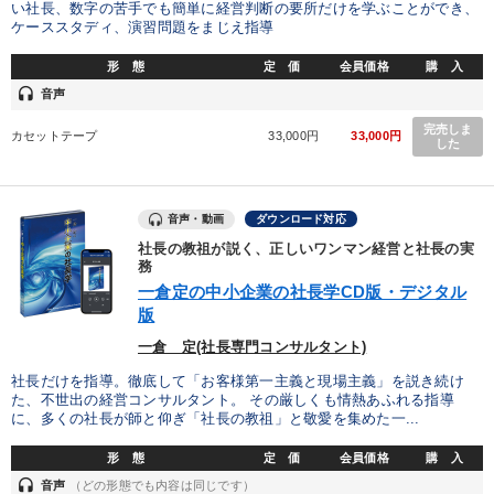
い社長、数字の苦手でも簡単に経営判断の要所だけを学ぶことができ、
ケーススタディ、演習問題をまじえ指導
形 態
定 価
会員価格
購 入
headset
音声
完売しま
カセットテープ
33,000円
33,000円
した
音声・動画
ダウンロード対応
社長の教祖が説く、正しいワンマン経営と社長の実
務
一倉定の中小企業の社長学CD版・デジタル
版
一倉 定(社長専門コンサルタント)
社長だけを指導。徹底して「お客様第一主義と現場主義」を説き続け
た、不世出の経営コンサルタント。 その厳しくも情熱あふれる指導
に、多くの社長が師と仰ぎ「社長の教祖」と敬愛を集めた一...
形 態
定 価
会員価格
購 入
headset
音声
（どの形態でも内容は同じです）