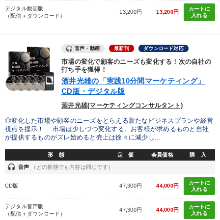
デジタル動画版
カートに
13,200円
13,200円
入れる
（配信＋ダウンロード）
音声・動画
最新刊
ダウンロード対応
市場の変化で顧客のニーズも変化する！次の自社の
打ち手を獲得！
酒井光雄の「実践10分間マーケティング」
CD版・デジタル版
酒井光雄(マーケティングコンサルタント)
◎変化した市場や顧客のニーズをとらえる新たなビジネスプランや経営
視点を提示！ 市場は少しづつ変化する。お客様が求めるものと自社
が提供するものがズレ始めると売上は徐々に減少し...
形 態
定 価
会員価格
購 入
headset
音声
（どの形態でも内容は同じです）
カートに
CD版
47,300円
44,000円
入れる
デジタル音声版
カートに
47,300円
44,000円
入れる
（配信＋ダウンロード）