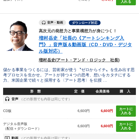
入れる
音声・動画
ダウンロード対応
高次元の発想力と事業構想力が身につく！
増村岳史「社長の《アートシンキング入
門》」音声版＆動画版（CD・DVD・デジタ
ル版対応）
増村岳史(アート・アンド・ロジック 社長)
儲かる事業をつくるには、芸術家が使う〝ゼロからイチ〟を生み出す思
考プロセスを生かせ。アートが持つ４つの思考、想いをカタチにする
力、米国企業で続々と採用する〈アート思考〉を伝授 ...
形 態
定 価
会員価格
購 入
headset
音声
（どの形態でも内容は同じです）
カートに
CD版
6,600円
6,600円
入れる
デジタル音声版
カートに
6,600円
6,600円
入れる
（配信＋ダウンロード）
ondemand_video
動画
（どの形態でも内容は同じです）