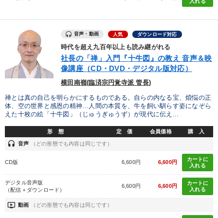
入れる
音声・動画
人気
ダウンロード対応
時代を超え九百年以上も読み継がれる
社長の「禅」入門『十牛図』の教え 音声＆映
像講座（CD・DVD・デジタル版対応）
横田南嶺(臨済宗円覚寺派 管長)
禅とは真の自己を明らかにするものである。自らの内なる宝、煩悩の正
体、空の世界と感恩の精神…人間の本質を、牛を飼い馴らす姿になぞら
えた十枚の絵「十牛図」（じゅうぎゅうず）が現代に伝え...
形 態
定 価
会員価格
購 入
headset
音声
（どの形態でも内容は同じです）
カートに
CD版
6,600円
6,600円
入れる
デジタル音声版
カートに
6,600円
6,600円
入れる
（配信＋ダウンロード）
ondemand_video
動画
（どの形態でも内容は同じです）