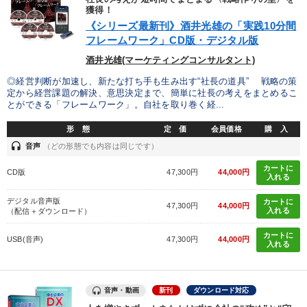
獲得！
《シリーズ最新刊》酒井光雄の「実践10分間
目的別
フレームワーク」CD版・デジタル版
酒井光雄(マーケティングコンサルタント)
財務・数字力の向上
パフォーマンス向上
◎経営判断が加速し、新たな打ち手も生み出す“社長の道具” 戦略の策
定から経営課題の解決、意思決定まで、簡単に社長の考えをまとめるこ
新事業・新商品づくり
社員研修を行いたい
とができる「フレームワーク」。自社を取り巻く経...
社長の姿勢を学びたい
業績を伸ばしたい
形 態
定 価
会員価格
購 入
headset
音声
（どの形態でも内容は同じです）
キーワード
カートに
CD版
47,300円
44,000円
入れる
デジタル音声版
カートに
多様性・ダイバーシティ
会社数字を学ぶ
営業力強化
47,300円
44,000円
入れる
（配信＋ダウンロード）
海外の成功事例
資産運用
健康・ウェルビーイング
カートに
USB(音声)
47,300円
44,000円
入れる
※「更新」を押すと「カテゴリー」「目的別」「キーワード」を更新いただけます。
音声・動画
新刊
ダウンロード対応