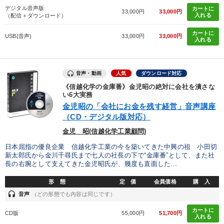
デジタル音声版
カートに
33,000円
33,000円
入れる
（配信＋ダウンロード）
カートに
USB(音声)
33,000円
33,000円
入れる
音声・動画
人気
ダウンロード対応
《信越化学の金庫番》金児昭の絶対に会社を潰さな
い6大実務
金児昭の「会社にお金を残す経営」音声講座
（CD・デジタル版対応）
金児 昭(信越化学工業顧問)
日本屈指の優良企業 信越化学工業の今を築いてきた中興の祖 小田切
新太郎氏から金川千尋氏まで七人の社長の下で“金庫番”として、また社
長の右腕として支えてきた金児昭氏が、幾度も直面した...
形 態
定 価
会員価格
購 入
headset
音声
（どの形態でも内容は同じです）
カートに
CD版
55,000円
51,700円
入れる