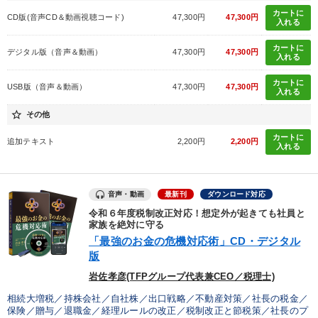
カートに
CD版(音声CD＆動画視聴コード)
47,300円
47,300円
入れる
カートに
デジタル版（音声＆動画）
47,300円
47,300円
入れる
カートに
USB版（音声＆動画）
47,300円
47,300円
入れる
star_border
その他
カートに
追加テキスト
2,200円
2,200円
入れる
音声・動画
最新刊
ダウンロード対応
令和６年度税制改正対応！想定外が起きても社員と
家族を絶対に守る
「最強のお金の危機対応術」CD・デジタル
版
岩佐孝彦(TFPグループ代表兼CEO／税理士)
相続大増税／持株会社／自社株／出口戦略／不動産対策／社長の税金／
保険／贈与／退職金／経理ルールの改正／税制改正と節税策／社長のプ