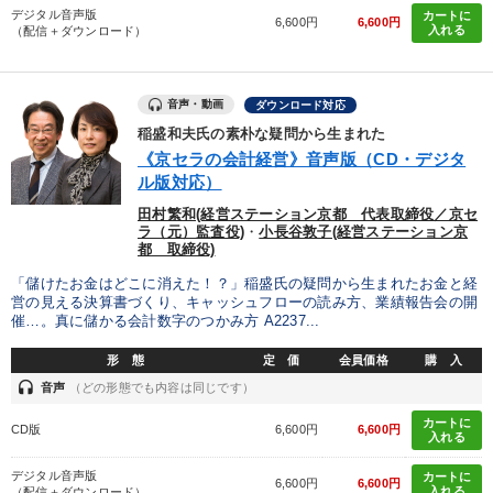
デジタル音声版
カートに
6,600円
6,600円
入れる
（配信＋ダウンロード）
音声・動画
ダウンロード対応
稲盛和夫氏の素朴な疑問から生まれた
《京セラの会計経営》音声版（CD・デジタ
ル版対応）
田村繁和(経営ステーション京都 代表取締役／京セ
ラ（元）監査役)
・
小長谷敦子(経営ステーション京
都 取締役)
「儲けたお金はどこに消えた！？」稲盛氏の疑問から生まれたお金と経
営の見える決算書づくり、キャッシュフローの読み方、業績報告会の開
催…。真に儲かる会計数字のつかみ方 A2237...
形 態
定 価
会員価格
購 入
headset
音声
（どの形態でも内容は同じです）
カートに
CD版
6,600円
6,600円
入れる
デジタル音声版
カートに
6,600円
6,600円
入れる
（配信＋ダウンロード）