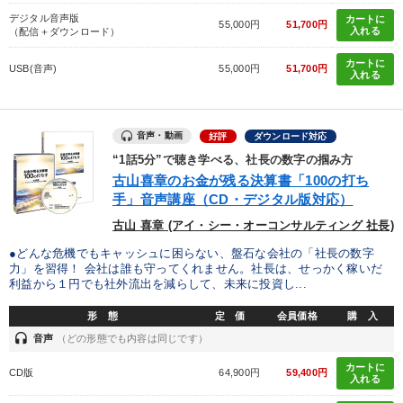
デジタル音声版
カートに
55,000円
51,700円
入れる
（配信＋ダウンロード）
カートに
USB(音声)
55,000円
51,700円
入れる
音声・動画
好評
ダウンロード対応
“1話5分”で聴き学べる、社長の数字の掴み方
古山喜章のお金が残る決算書「100の打ち
手」音声講座（CD・デジタル版対応）
古山 喜章 (アイ・シー・オーコンサルティング 社長)
●どんな危機でもキャッシュに困らない、盤石な会社の「社長の数字
力」を習得！ 会社は誰も守ってくれません。社長は、せっかく稼いだ
利益から１円でも社外流出を減らして、未来に投資し...
形 態
定 価
会員価格
購 入
headset
音声
（どの形態でも内容は同じです）
カートに
CD版
64,900円
59,400円
入れる