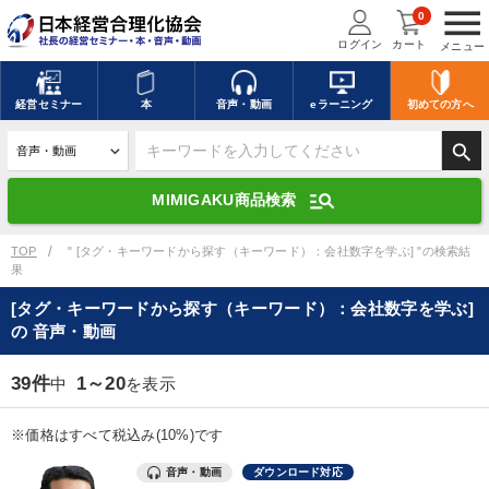
menu
0
ログイン
カート
メニュー
キーワードを入力して探す
edit
経営
セミナー
本
音声・動画
eラーニング
初めての方
へ
search
デジタル版対応のみ検索結果に表示する
manage_search
MIMIGAKU商品検索
search
上記の条件で検索
TOP
" [タグ・キーワードから探す（キーワード）：会社数字を学ぶ] "の検索結
果
[タグ・キーワードから探す（キーワード）：会社数字を学ぶ]
講演収録物を探す
mic
refresh
の 音声・動画
更新する
全国経営者セミナー講演収録物（全1315タイトル）からお探しいただけ
39件
1～20
中
を表示
ます
※価格はすべて税込み(10%)です
カテゴリー
音声・動画
ダウンロード対応