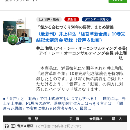
音声・動画
最新刊
ダウンロード対応
「儲かる会社づくり50年の要諦」まとめ講義
《最新刊》井上和弘『経営革新全集』10巻完
結記念講演会 収録（音声＆動画）
井上 和弘 (アイ・シー・オーコンサルティング 会長)
アイ・シー・オーコンサルティング会長 井上和
弘
本商品は、満員御礼にて開催された井上和弘
『経営革新全集』10巻完結記念講演会を特別収
録したものです。より深く氏の講義をご愛用い
ただけるよう、「音声」と「動画」の両方に対
応したハイブリッド版となります。
●「音声」と「動画」で井上式経営をいつでも学べる！ 世間には、売
上至上主義、PL思考の経営、過剰な銀行借入…はっきり言えば、「間
違った思想」で実務に携わる経営者が多い。最悪...
形 態
定 価
会員価格
購 入
headset
ondemand_video
音声＆動画
（どの形態でも内容は同じです）