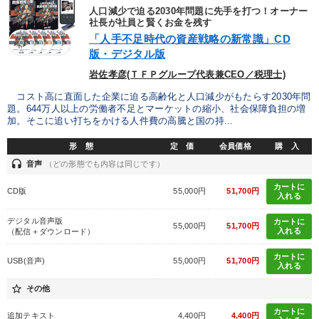
IT・サービス・金融業
コンサルタント
専門家
人口減少で迫る2030年問題に先手を打つ！オーナー
社長が社員と賢くお金を残す
「人手不足時代の資産戦略の新常識」CD
キーワード
版・デジタル版
岩佐孝彦(ＴＦＰグループ代表兼CEO／税理士)
ランチェスター戦略
運勢・先見
投資
コスト高に直面した企業に迫る高齢化と人口減少がもたらす2030年問
題。644万人以上の労働者不足とマーケットの縮小、社会保障負担の増
加。そこに追い打ちをかける人件費の高騰と国の持...
リーダーシップ
モチベーション
SDGs
形 態
定 価
会員価格
購 入
※「更新」を押すと「テーマ」「キーワード」を更新いただけます。
headset
音声
（どの形態でも内容は同じです）
カートに
CD版
55,000円
51,700円
入れる
経営音声・動画を探す
ondemand_video
refresh
更新する
デジタル音声版
カートに
全国経営者セミナー収録物以外の経営教材（全762タイトル）からお探
55,000円
51,700円
入れる
（配信＋ダウンロード）
しいただけます
カートに
USB(音声)
55,000円
51,700円
入れる
カテゴリー
star_border
その他
【最新刊】時代を超える経営150の言葉＋社長のスピーチ・話材
カートに
追加テキスト
4,400円
4,400円