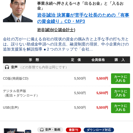
優秀各社の智恵と戦略
事業家のロマンと経営
事業永続へ押さえるべき「出るお金」と「入るお
金」
岩谷誠治 決算書が苦手な社長のための「有事
若手異才経営者の発想
専門家のアドバイス
の資金繰り」CD・MP3
リーダーの器量を学ぶ
岩谷誠治(公認会計士)
会社の万が一に備える自社の現状の資金の掴み方と上手な手の打ち方と
は。誤りない助成金申請への注意点、融資制度の現状、中小企業向けの
テーマ
追加支援策を解説指導 ●２つのステップで「会社...
形 態
定 価
会員価格
購 入
企業戦略に学ぶ
【6月】音声・映像
大竹愼一書籍
headset
音声
（どの形態でも内容は同じです）
最新トレンドと時代の潮流を押さえる
改善・生産性向上
カートに
CD版(簡易版CD)
5,500円
5,500円
入れる
組織・採用・スキル
デジタル音声版
カートに
5,500円
5,500円
入れる
（配信＋ダウンロード）
カートに
業種
USB(音声)
5,500円
5,500円
入れる
製造業
卸売・小売・飲食業
建設・不動産業
音声・動画
最新刊
ダウンロード対応