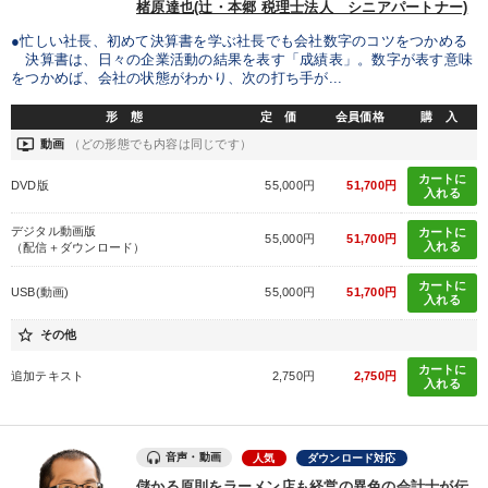
楮原達也(辻・本郷 税理士法人 シニアパートナー)
●忙しい社長、初めて決算書を学ぶ社長でも会社数字のコツをつかめる
決算書は、日々の企業活動の結果を表す「成績表」。数字が表す意味
をつかめば、会社の状態がわかり、次の打ち手が...
形 態
定 価
会員価格
購 入
ondemand_video
動画
（どの形態でも内容は同じです）
カートに
DVD版
55,000円
51,700円
入れる
デジタル動画版
カートに
55,000円
51,700円
入れる
（配信＋ダウンロード）
カートに
USB(動画)
55,000円
51,700円
入れる
star_border
その他
カートに
追加テキスト
2,750円
2,750円
入れる
音声・動画
人気
ダウンロード対応
儲かる原則をラーメン店も経営の異色の会計士が伝