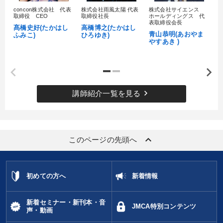
concon株式会社 代表
株式会社雨風太陽 代表
株式会社サイエンス
髙
取締役 CEO
取締役社長
ホールディングス 代
村
表取締役会長
髙橋史好(たかはし
高橋博之(たかはし
し
青山恭明(あおやま
ふみこ)
ひろゆき)
やすあき )
keyboard_arrow_right
講師紹介一覧を見る
keyboard_arrow_up
このページの先頭へ
初めての方へ
新着情報
新着セミナー・新刊本・音
JMCA特別コンテンツ
声・動画