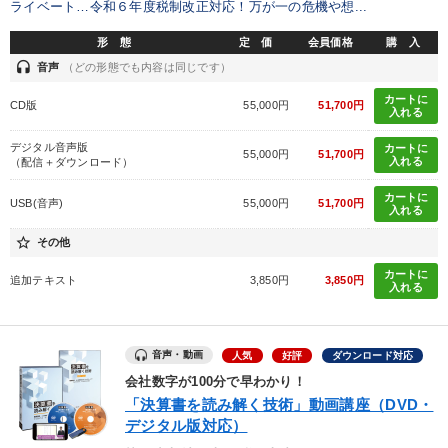
ライベート…令和６年度税制改正対応！万が一の危機や想...
形 態
定 価
会員価格
購 入
headset
音声
（どの形態でも内容は同じです）
カートに
CD版
55,000円
51,700円
入れる
デジタル音声版
カートに
55,000円
51,700円
入れる
（配信＋ダウンロード）
カートに
USB(音声)
55,000円
51,700円
入れる
star_border
その他
カートに
追加テキスト
3,850円
3,850円
入れる
音声・動画
人気
好評
ダウンロード対応
会社数字が100分で早わかり！
「決算書を読み解く技術」動画講座（DVD・
デジタル版対応）