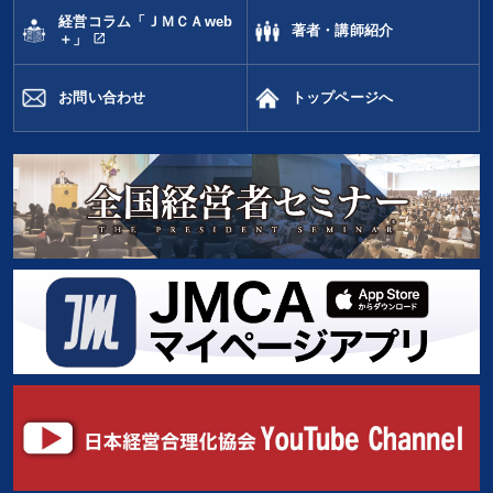
経営コラム「ＪＭＣＡweb
著者・講師紹介
open_in_new
＋」
お問い合わせ
トップページへ