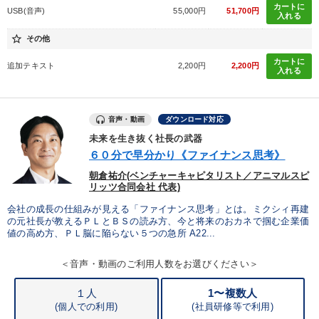
カートに
USB(音声)
55,000円
51,700円
入れる
目的別
star_border
その他
業績を伸ばしたい
財務・数字力の向上
カートに
追加テキスト
2,200円
2,200円
入れる
リーダーの魅力向上
組織を強化したい
販売力を強化したい
財務・数字力の向上
音声・動画
ダウンロード対応
未来を生き抜く社長の武器
６０分で早分かり《ファイナンス思考》
キーワード
朝倉祐介(ベンチャーキャピタリスト／アニマルスピ
リッツ合同会社 代表)
交渉
金利
多様性・ダイバーシティ
会社の成長の仕組みが見える「ファイナンス思考」とは。ミクシィ再建
の元社長が教えるＰＬとＢＳの読み方、今と将来のおカネで掴む企業価
値の高め方、ＰＬ脳に陥らない５つの急所 A22...
仕事術・ビジネスハック
スポーツ関係
早わかり
＜音声・動画のご利用人数をお選びください＞
※「更新」を押すと「カテゴリー」「目的別」「キーワード」を更新いただけます。
１人
1〜複数人
(個人での利用)
(
社員研修等で利用)
タグから探す
local_offer
refresh
更新する