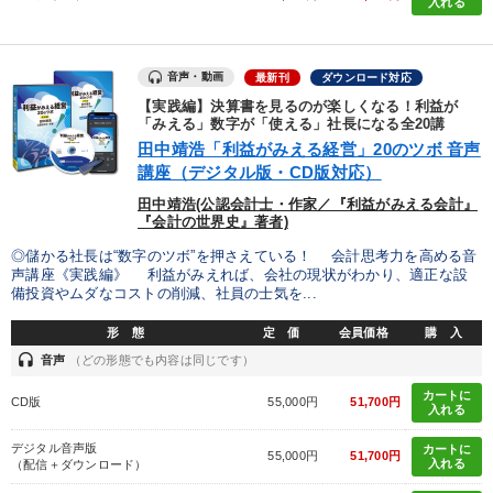
集２タイトル
入れる
マーケティング
音声・動画
最新刊
ダウンロード対応
最新刊・戦略参謀ChatGPT実戦法と中小企業のDXと講話ご案内
【実践編】決算書を見るのが楽しくなる！利益が
「みえる」数字が「使える」社長になる全20講
組織・採用・スキル
田中靖浩「利益がみえる経営」20のツボ 音声
講座（デジタル版・CD版対応）
2026年春季全国経営者セミナー収録講演ＣＤ・講演ＤＶＤ・デジ
タル版（音声／動画ストリーミング・ダウンロード）
田中靖浩(公認会計士・作家／『利益がみえる会計』
『会計の世界史』著者)
2025年夏季全国経営者セミナー収録講演ＣＤ・講演ＤＶＤ・デジ
◎儲かる社長は“数字のツボ”を押さえている！ 会計思考力を高める音
タル版（音声／動画ストリーミング・ダウンロード）
声講座《実践編》 利益がみえれば、会社の現状がわかり、適正な設
備投資やムダなコストの削減、社員の士気を...
148回夏季大会
【2月】音声・映像
形 態
定 価
会員価格
購 入
headset
会社のパフォーマンスを高める講話
音声
（どの形態でも内容は同じです）
カートに
CD版
55,000円
51,700円
最新トレンドと時代の潮流を押さえる
入れる
デジタル音声版
カートに
【2026年7月】音声・映像ご案内商品
【6月】音声・映像
55,000円
51,700円
入れる
（配信＋ダウンロード）