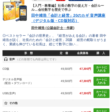
【入門・教養編】社長の数字の捉え方・会計ルー
ル…会社数字を歴史で学ぶ
田中靖浩「会計と経営」20のカギ 音声講座
（デジタル版・CD版対応）
田中靖浩 (公認会計士・作家)
◎ベストセラー『会計の世界史』、『経営がみえる会計』の著者 田中
靖浩が説く、社長のための「会計と経営」20講 経営の舵取りがうま
く、業績も伸びている社長は、総じて数字に強い...
形 態
定 価
会員価格
購 入
headset
音声
（どの形態でも内容は同じです）
カートに
CD版
49,500円
47,300円
入れる
デジタル音声版
カートに
49,500円
47,300円
入れる
（配信＋ダウンロード）
カートに
USB(音声)
49,500円
47,300円
入れる
star_border
その他
カートに