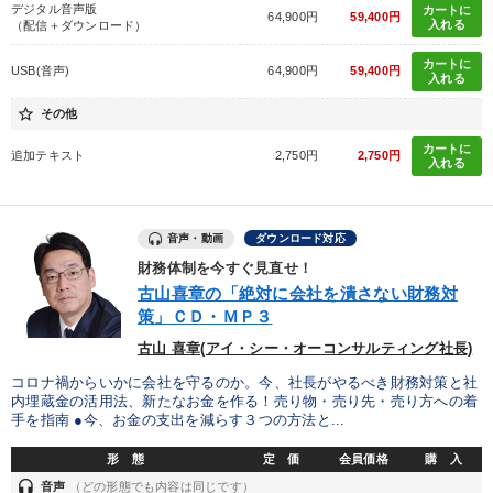
デジタル音声版
カートに
64,900円
59,400円
入れる
（配信＋ダウンロード）
カートに
USB(音声)
64,900円
59,400円
入れる
star_border
その他
カートに
追加テキスト
2,750円
2,750円
入れる
音声・動画
ダウンロード対応
財務体制を今すぐ見直せ！
古山喜章の「絶対に会社を潰さない財務対
策」ＣＤ・ＭＰ３
古山 喜章(アイ・シー・オーコンサルティング社長)
コロナ禍からいかに会社を守るのか。今、社長がやるべき財務対策と社
内埋蔵金の活用法、新たなお金を作る！売り物・売り先・売り方への着
手を指南 ●今、お金の支出を減らす３つの方法と...
形 態
定 価
会員価格
購 入
headset
音声
（どの形態でも内容は同じです）