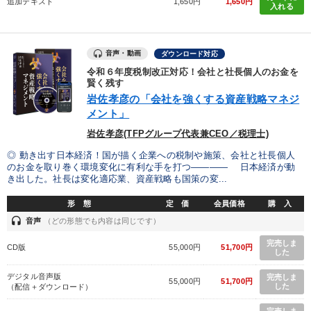
追加テキスト
1,650円
1,650円
入れる
音声・動画
ダウンロード対応
令和６年度税制改正対応！会社と社長個人のお金を
賢く残す
岩佐孝彦の「会社を強くする資産戦略マネジ
メント」
岩佐孝彦(TFPグループ代表兼CEO／税理士)
◎ 動き出す日本経済！国が描く企業への税制や施策、会社と社長個人
のお金を取り巻く環境変化に有利な手を打つ―――― 日本経済が動
き出した。社長は変化適応業、資産戦略も国策の変...
形 態
定 価
会員価格
購 入
headset
音声
（どの形態でも内容は同じです）
完売しま
CD版
55,000円
51,700円
した
デジタル音声版
完売しま
55,000円
51,700円
した
（配信＋ダウンロード）