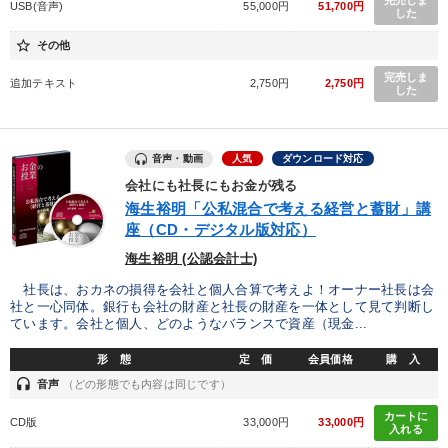
完売しま
USB(音声)
55,000円
51,700円
した
star_border
その他
完売しま
追加テキスト
2,750円
2,750円
した
音声・動画
人気
ダウンロード対応
会社にも社長にもお金が残る
海生裕明「公私混合で考える経営と蓄財」講
座（CD・デジタル版対応）
海生裕明 (公認会計士)
社長は、おカネの損得を会社と個人合算で考えよ！オーナー社長は会
社と一心同体。銀行も会社の財産と社長の財産を一体として見て判断し
ています。会社と個人、どのようなバランスで資産（現金...
形 態
定 価
会員価格
購 入
headset
音声
（どの形態でも内容は同じです）
カートに
CD版
33,000円
33,000円
入れる