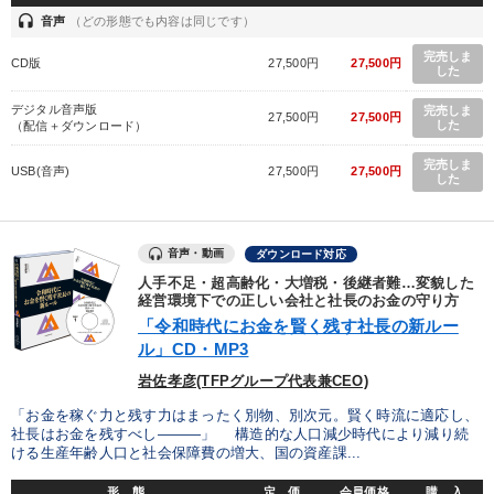
headset
音声
（どの形態でも内容は同じです）
完売しま
CD版
27,500円
27,500円
した
デジタル音声版
完売しま
27,500円
27,500円
した
（配信＋ダウンロード）
完売しま
USB(音声)
27,500円
27,500円
した
音声・動画
ダウンロード対応
人手不足・超高齢化・大増税・後継者難…変貌した
経営環境下での正しい会社と社長のお金の守り方
「令和時代にお金を賢く残す社長の新ルー
ル」CD・MP3
岩佐孝彦(TFPグループ代表兼CEO)
「お金を稼ぐ力と残す力はまったく別物、別次元。賢く時流に適応し、
社長はお金を残すべし―――」 構造的な人口減少時代により減り続
ける生産年齢人口と社会保障費の増大、国の資産課...
形 態
定 価
会員価格
購 入