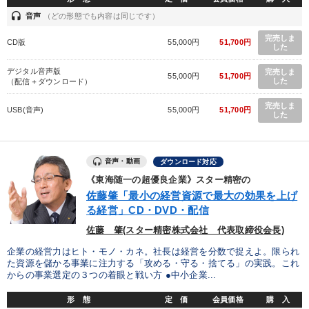
headset
音声
（どの形態でも内容は同じです）
完売しま
CD版
55,000円
51,700円
した
デジタル音声版
完売しま
55,000円
51,700円
した
（配信＋ダウンロード）
完売しま
USB(音声)
55,000円
51,700円
した
音声・動画
ダウンロード対応
《東海随一の超優良企業》スター精密の
佐藤肇「最小の経営資源で最大の効果を上げ
る経営」CD・DVD・配信
佐藤 肇(スター精密株式会社 代表取締役会長)
企業の経営力はヒト・モノ・カネ。社長は経営を分数で捉えよ。限られ
た資源を儲かる事業に注力する「攻める・守る・捨てる」の実践。これ
からの事業選定の３つの着眼と戦い方 ●中小企業...
形 態
定 価
会員価格
購 入