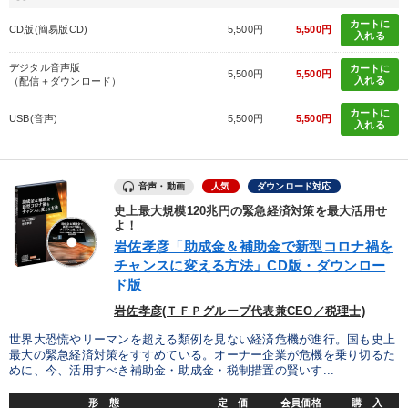
カートに
CD版(簡易版CD)
5,500円
5,500円
入れる
デジタル音声版
カートに
5,500円
5,500円
入れる
（配信＋ダウンロード）
カートに
USB(音声)
5,500円
5,500円
入れる
音声・動画
人気
ダウンロード対応
史上最大規模120兆円の緊急経済対策を最大活用せ
よ！
岩佐孝彦「助成金＆補助金で新型コロナ禍を
チャンスに変える方法」CD版・ダウンロー
ド版
岩佐孝彦(ＴＦＰグループ代表兼CEO／税理士)
世界大恐慌やリーマンを超える類例を見ない経済危機が進行。国も史上
最大の緊急経済対策をすすめている。オーナー企業が危機を乗り切るた
めに、今、活用すべき補助金・助成金・税制措置の賢いす...
形 態
定 価
会員価格
購 入