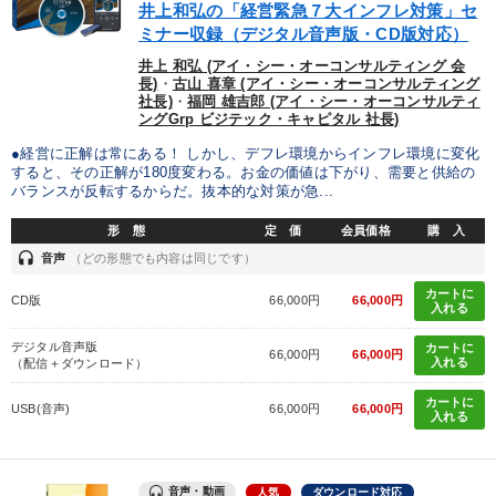
井上和弘の「経営緊急７大インフレ対策」セ
ミナー収録（デジタル音声版・CD版対応）
井上 和弘 (アイ・シー・オーコンサルティング 会
長)
・
古山 喜章 (アイ・シー・オーコンサルティング
社長)
・
福岡 雄吉郎 (アイ・シー・オーコンサルティ
ングGrp ビジテック・キャピタル 社長)
●経営に正解は常にある！ しかし、デフレ環境からインフレ環境に変化
すると、その正解が180度変わる。お金の価値は下がり、需要と供給の
バランスが反転するからだ。抜本的な対策が急...
形 態
定 価
会員価格
購 入
headset
音声
（どの形態でも内容は同じです）
カートに
CD版
66,000円
66,000円
入れる
デジタル音声版
カートに
66,000円
66,000円
入れる
（配信＋ダウンロード）
カートに
USB(音声)
66,000円
66,000円
入れる
音声・動画
人気
ダウンロード対応