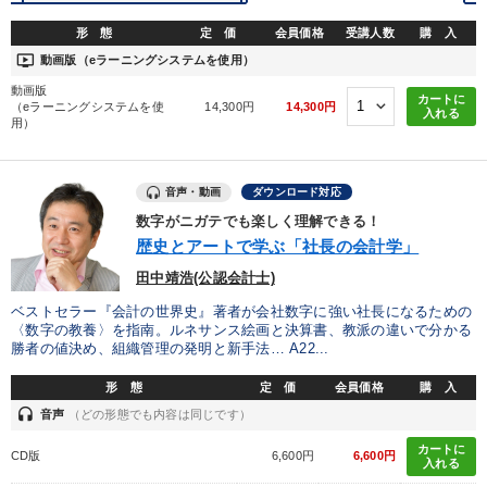
すべての音声・動画（全2077タイトル）からお探しいただけます
形 態
定 価
会員価格
受講人数
購 入
ondemand_video
動画版（eラーニングシステムを使用）
タグ・キーワード
動画版
カートに
（eラーニングシステムを使
14,300円
14,300円
入れる
用）
営業力強化
早わかり
相続・事業承継
感動講話
地方企業の勝ち方
テレビ・ネットで話題
コロナ禍対策
音声・動画
ダウンロード対応
数字がニガテでも楽しく理解できる！
新技術
モノづくり
スポーツ関連
生産性向上
歴史とアートで学ぶ「社長の会計学」
田中靖浩(公認会計士)
金融
不動産
リベラルアーツ
通信販売
商品開発
ベストセラー『会計の世界史』著者が会社数字に強い社長になるための
リピート
インフレ対策・値上げ
経済予測
異発想
〈数字の教養〉を指南。ルネサンス絵画と決算書、教派の違いで分かる
勝者の値決め、組織管理の発明と新手法… A22...
企業再建
資産運用
DX
広報・PR
形 態
定 価
会員価格
購 入
headset
音声
（どの形態でも内容は同じです）
※「更新」を押すと「タグ・キーワード」を更新いただけます。
カートに
CD版
6,600円
6,600円
入れる