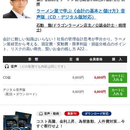
授
ラーメン屋で学ぶ《会計の基本と儲け方》音
声版（CD・デジタル版対応）
石動 龍(ドラゴンラーメン店主／公認会計士・税理
士)
会計に難しい知識はいらない！社長の管理会計思考が早分かり。ラーメ
ン屋経営から考える、固定費・変動費・限界利益・損益分岐点のポイン
ト、リスクの高い商売、賢いお金の残し方 A22...
形 態
定 価
会員価格
購 入
headset
音声
（どの形態でも内容は同じです）
カートに
CD版
6,600円
6,600円
入れる
デジタル音声版
カートに
6,600円
6,600円
入れる
（配信＋ダウンロード）
音声・動画
最新刊
ダウンロード対応
コスト高騰、金利上昇、為替激動、人件費対策…今
すぐ断行せよ！