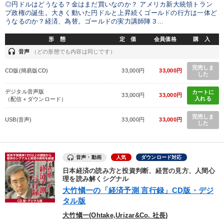
◎円ドルはどうなる？金はまだ買いなのか？ アメリカ新大統領トラン
プ政権の誕生。大きく動いた円ドルと上昇続くゴールドの行方は一体ど
うなるのか？経済、為替。ゴールドの実力講師陣３...
形 態
定 価
会員価格
購 入
headset
音声
（どの形態でも内容は同じです）
完売しま
CD版(簡易版CD)
33,000円
33,000円
した
デジタル音声版
カートに
33,000円
33,000円
入れる
（配信＋ダウンロード）
完売しま
USB(音声)
33,000円
33,000円
した
音声・動画
人気
ダウンロード対応
日本経済の読み方と投資判断、経営の見方、人間心
理を読み解くシグナル
大竹愼一の「経済予測 言行録」CD版・デジ
タル版
大竹愼一(Ohtake,Urizar&Co. 社長)