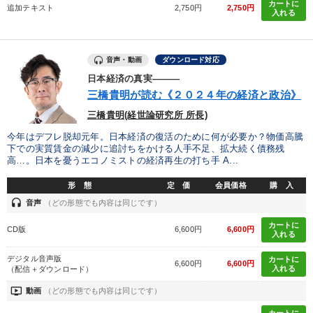
カートに
追加テキスト
2,750円
2,750円
入れる
音声・動画
ダウンロード対応
日本経済の真実―――
三橋貴明が読む《２０２４年の経済と政治》
三橋貴明(経世論研究所 所長)
今年はデフレ脱却元年。日本経済の復活のために何が必要か？物価高騰
下での実質賃金の減少に追討ちをかける人手不足、拡大続く債務残
高…。日本を憂うエコノミストの経済再生の打ち手 A...
形 態
定 価
会員価格
購 入
headset
音声
（どの形態でも内容は同じです）
カートに
CD版
6,600円
6,600円
入れる
デジタル音声版
カートに
6,600円
6,600円
入れる
（配信＋ダウンロード）
ondemand_video
動画
（どの形態でも内容は同じです）
カートに