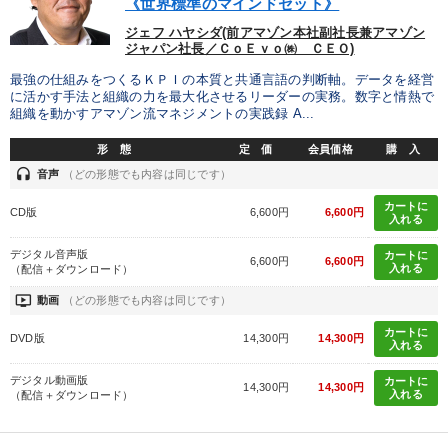
《世界標準のマインドセット》
ジェフ ハヤシダ(前アマゾン本社副社長兼アマゾン
タグ・キーワード
ジャパン社長／ＣｏＥｖｏ㈱ ＣＥＯ)
最強の仕組みをつくるＫＰＩの本質と共通言語の判断軸。データを経営
に活かす手法と組織の力を最大化させるリーダーの実務。数字と情熱で
お金の授業
ベンチャー
スポーツ関係
マネジメント
組織を動かすアマゾン流マネジメントの実践録 A...
推薦
ブランディング
インフレ対策・値上げ
形 態
定 価
会員価格
購 入
headset
音声
（どの形態でも内容は同じです）
いい会社
相続・事業承継
不動産投資
DX
後継者
カートに
CD版
6,600円
6,600円
入れる
金融
株式投資
歴史に学ぶ
早分かり
デジタル音声版
カートに
6,600円
6,600円
入れる
（配信＋ダウンロード）
生き方の指針
MBA
中村天風
イノベーション
ondemand_video
動画
（どの形態でも内容は同じです）
感動講話
早わかり
通販
不動産
カートに
DVD版
14,300円
14,300円
入れる
※「更新」を押すと「タグ・キーワード」を更新いただけます。
デジタル動画版
カートに
14,300円
14,300円
入れる
（配信＋ダウンロード）