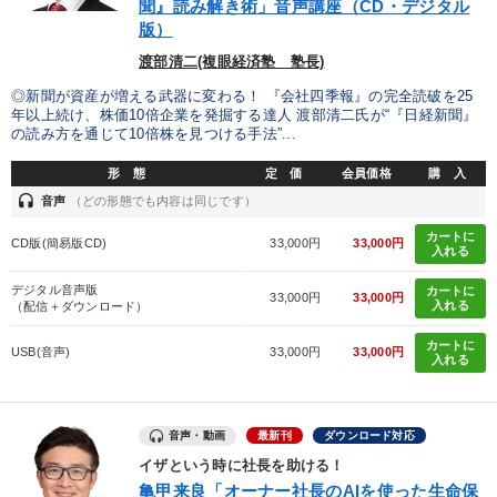
カテゴリー
聞』読み解き術」音声講座（CD・デジタル
版）
渡部清二(複眼経済塾 塾長)
仕事のスキルと人間力を高める知恵を身につける
◎新聞が資産が増える武器に変わる！ 『会社四季報』の完全読破を25
2025年春季全国経営者セミナー収録講演ＣＤ・講演ＤＶＤ・デジ
年以上続け、株価10倍企業を発掘する達人 渡部清二氏が“『日経新聞』
タル版（音声／動画ストリーミング・ダウンロード）
の読み方を通じて10倍株を見つける手法”...
「利上げ時代の最新・銀行対策」＋「不動産市況予測」＋「市場
形 態
定 価
会員価格
購 入
予測と株式投資」最新刊
headset
音声
（どの形態でも内容は同じです）
歴史・古典に学ぶ実務講話
資産戦略
音声と動画で学ぶ
カートに
CD版(簡易版CD)
33,000円
33,000円
入れる
【1月】音声・映像
【2026年7月】音声・映像ご案内商品
デジタル音声版
カートに
33,000円
33,000円
入れる
（配信＋ダウンロード）
マーケティング
井上和弘の財務力UP
カートに
USB(音声)
33,000円
33,000円
入れる
最新トレンドと時代の潮流を押さえる
売上直結の営業力や販売力を獲得する
音声・動画
最新刊
ダウンロード対応
イザという時に社長を助ける！
亀甲来良「オーナー社長のAIを使った生命保
目的別