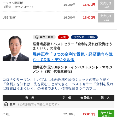
デジタル動画版
完売しま
16,000円
15,400円
した
（配信＋ダウンロード）
完売しま
USB(動画)
16,000円
15,400円
した
音声・動画
人気
ダウンロード対応
経営者必聴！ベストセラー「金利を見れば投資はう
まくいく」の著者
堀井正孝「３つの金利で景気・経済動向を読
む」CD版・デジタル版
堀井正孝(元SBIボンド・インベストメント・マネジ
メント（株）代表取締役)
コロナやリーマン、ITバブル…金融危機や経済ショックの前から動く
「金利」を知れば、先を読むことができる！ベストセラー「金利を見れ
ば投資はうまくいく」の著者であり、債券投資３０年のフ...
形 態
定 価
会員価格
購 入
headset
音声
（どの形態でも内容は同じです）
カートに
CD版
22,000円
22,000円
入れる