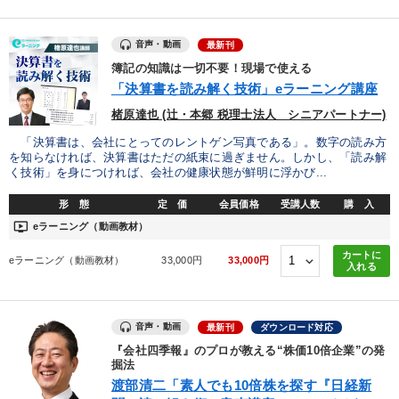
製造業
卸売・小売・飲食業
建設・不動産業
音声・動画
最新刊
簿記の知識は一切不要！現場で使える
IT・サービス・金融業
コンサルタント
専門家
「決算書を読み解く技術」eラーニング講座
楮原達也 (辻・本郷 税理士法人 シニアパートナー)
キーワード
「決算書は、会社にとってのレントゲン写真である」。数字の読み方
を知らなければ、決算書はただの紙束に過ぎません。しかし、「読み解
く技術」を身につければ、会社の健康状態が鮮明に浮かび...
M&A
営業
採用
理念・パーパス
企業再建
形 態
定 価
会員価格
受講人数
購 入
一流人
ondemand_video
eラーニング（動画教材）
カートに
※「更新」を押すと「テーマ」「キーワード」を更新いただけます。
eラーニング（動画教材）
33,000円
33,000円
入れる
経営音声・動画を探す
ondemand_video
refresh
更新する
音声・動画
最新刊
ダウンロード対応
全国経営者セミナー収録物以外の経営教材（全762タイトル）からお探
『会社四季報』のプロが教える“株価10倍企業”の発
しいただけます
掘法
渡部清二「素人でも10倍株を探す『日経新