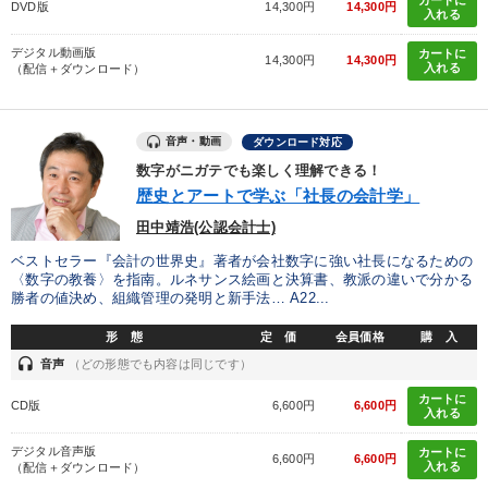
DVD版
14,300円
14,300円
入れる
デジタル動画版
カートに
14,300円
14,300円
入れる
（配信＋ダウンロード）
音声・動画
ダウンロード対応
数字がニガテでも楽しく理解できる！
歴史とアートで学ぶ「社長の会計学」
田中靖浩(公認会計士)
ベストセラー『会計の世界史』著者が会社数字に強い社長になるための
〈数字の教養〉を指南。ルネサンス絵画と決算書、教派の違いで分かる
勝者の値決め、組織管理の発明と新手法… A22...
形 態
定 価
会員価格
購 入
headset
音声
（どの形態でも内容は同じです）
カートに
CD版
6,600円
6,600円
入れる
デジタル音声版
カートに
6,600円
6,600円
入れる
（配信＋ダウンロード）