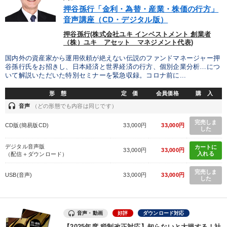
押谷孫行「金利・為替・産業・株価の行方」
音声講座（CD・デジタル版）
押谷孫行(株式会社ユキ インベストメント 創業者
（株）ユキ アセット マネジメント代表)
国内外の資産家から運用依頼が絶えない伝説のファンドマネージャー押
谷孫行氏をお招きし、日本経済と世界経済の行方、個別企業分析…につ
いて解説いただいた特別セミナーを緊急収録。コロナ前に...
形 態
定 価
会員価格
購 入
headset
音声
（どの形態でも内容は同じです）
完売しま
CD版(簡易版CD)
33,000円
33,000円
した
デジタル音声版
カートに
33,000円
33,000円
入れる
（配信＋ダウンロード）
完売しま
USB(音声)
33,000円
33,000円
した
音声・動画
好評
ダウンロード対応
【2025年度 税制改正対応】知らないと大損する！社