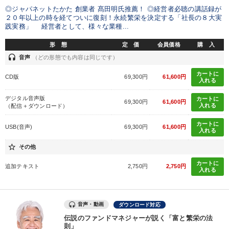
◎ジャパネットたかた 創業者 髙田明氏推薦！ ◎経営者必聴の講話録が
２０年以上の時を経てついに復刻！永続繁栄を決定する「社長の８大実
践実務」 経営者として、様々な業種...
形 態
定 価
会員価格
購 入
headset
音声
（どの形態でも内容は同じです）
カートに
CD版
69,300円
61,600円
入れる
デジタル音声版
カートに
69,300円
61,600円
入れる
（配信＋ダウンロード）
カートに
USB(音声)
69,300円
61,600円
入れる
star_border
その他
カートに
追加テキスト
2,750円
2,750円
入れる
音声・動画
ダウンロード対応
伝説のファンドマネジャーが説く「富と繁栄の法
則」