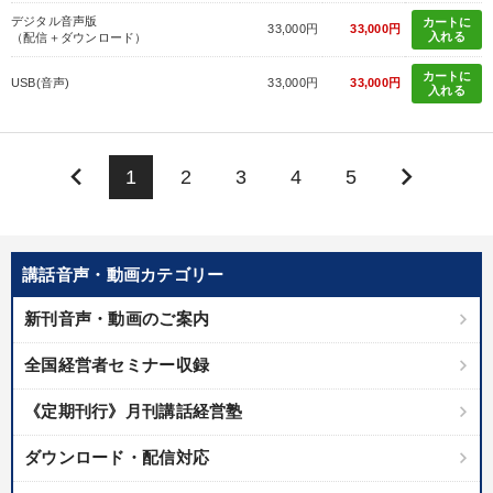
デジタル音声版
カートに
33,000円
33,000円
入れる
（配信＋ダウンロード）
カートに
USB(音声)
33,000円
33,000円
入れる
keyboard_arrow_left
keyboard_arrow_right
1
2
3
4
5
講話音声・動画カテゴリー
新刊音声・動画のご案内
全国経営者セミナー収録
《定期刊行》月刊講話経営塾
ダウンロード・配信対応