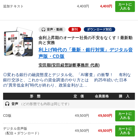
カートに
追加テキスト
4,400円
4,400円
入れる
音声・動画
新刊
ダウンロード対応
金利上昇期のオーナー社長の不安をなくす！最新動
向と実務
利上げ時代の「最新・銀行対策」デジタル音
声版・CD版
安田順(安田経営診断事務所 代表)
◎変わる銀行の融資態度とデジタル化、「AI審査」の衝撃！ 有利な
銀行交渉と、これからの資金調達のやり方とは 約25年続いた日本
の“異常低金利”時代が終わり、政策金利が上...
形 態
定 価
会員価格
購 入
headset
音声
（どの形態でも内容は同じです）
カートに
CD版
49,500円
49,500円
入れる
デジタル音声版
カートに
49,500円
49,500円
入れる
（配信＋ダウンロード）