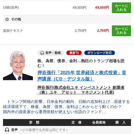
カートに
USB(音声)
49,500円
49,500円
入れる
star_border
その他
カートに
追加テキスト
2,750円
2,750円
入れる
音声・動画
最新刊
ダウンロード対応
株、為替、債券、金利…熱狂のトランプ相場を読
む！
押谷孫行「2025年 世界経済と株式投資」音
声講座（CD・デジタル版）
押谷孫行(株式会社ユキ インベストメント 創業者
（株）ユキ アセット マネジメント代表)
トランプ関税の影響、日米金利の動向、日銀の追加利上げ…混迷する
経済環境下で、株価、為替、債券、金利はこれからどう動くのか？
国内外の資産家から運用依頼が絶えない伝説のファンド...
形 態
定 価
会員価格
購 入
headset
音声
（どの形態でも内容は同じです）