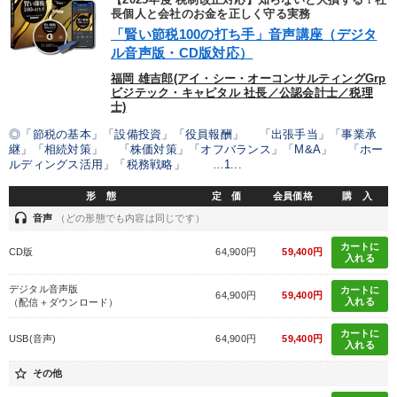
長個人と会社のお金を正しく守る実務
「賢い節税100の打ち手」音声講座（デジタ
ル音声版・CD版対応）
福岡 雄吉郎(アイ・シー・オーコンサルティングGrp
ビジテック・キャピタル 社長／公認会計士／税理
士)
◎「節税の基本」「設備投資」「役員報酬」 「出張手当」「事業承
継」「相続対策」 「株価対策」「オフバランス」「M&A」 「ホー
ルディングス活用」「税務戦略」 …1...
形 態
定 価
会員価格
購 入
headset
音声
（どの形態でも内容は同じです）
カートに
CD版
64,900円
59,400円
入れる
デジタル音声版
カートに
64,900円
59,400円
入れる
（配信＋ダウンロード）
カートに
USB(音声)
64,900円
59,400円
入れる
star_border
その他