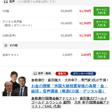
headset
音声
（どの形態でも内容は同じです）
カートに
CD版
55,000円
51,700円
入れる
デジタル音声版
カートに
55,000円
51,700円
入れる
（配信＋ダウンロード）
カートに
USB(音声)
55,000円
51,700円
入れる
star_border
その他
カートに
追加テキスト
2,200円
2,200円
入れる
音声・動画
最新刊
ダウンロード対応
倉都康行・森田隆大・大井幸子…専門家3氏が予測！
お金の授業「米国大統領選挙後の為替・金・
経済」音声講座（簡易CD版・デジタル版）
倉都康行(国際金融アナリスト)
・
森田隆大(ワールド
ゴールド カウンシル 顧問)
・
大井 幸子(国際金融アナ
リスト／SAIL 代表)