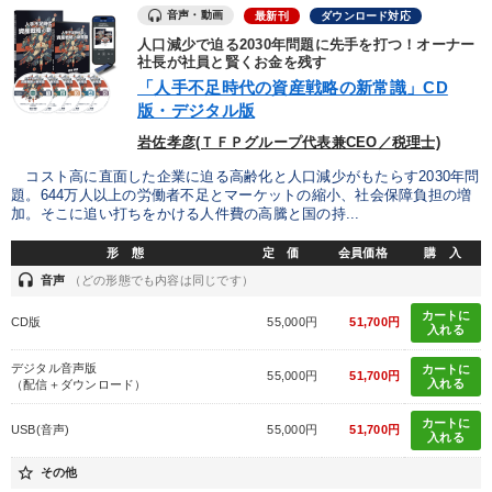
音声・動画
最新刊
ダウンロード対応
人口減少で迫る2030年問題に先手を打つ！オーナー
社長が社員と賢くお金を残す
「人手不足時代の資産戦略の新常識」CD
版・デジタル版
岩佐孝彦(ＴＦＰグループ代表兼CEO／税理士)
コスト高に直面した企業に迫る高齢化と人口減少がもたらす2030年問
題。644万人以上の労働者不足とマーケットの縮小、社会保障負担の増
加。そこに追い打ちをかける人件費の高騰と国の持...
形 態
定 価
会員価格
購 入
headset
音声
（どの形態でも内容は同じです）
カートに
CD版
55,000円
51,700円
入れる
デジタル音声版
カートに
55,000円
51,700円
入れる
（配信＋ダウンロード）
カートに
USB(音声)
55,000円
51,700円
入れる
star_border
その他