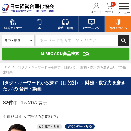
menu
0
ログイン
カート
メニュー
キーワードを入力して探す
edit
経営
セミナー
本
音声・動画
eラーニング
初めての方
へ
search
デジタル版対応のみ検索結果に表示する
manage_search
MIMIGAKU商品検索
search
上記の条件で検索
TOP
" [タグ・キーワードから探す（目的別）：財務・数字力を磨きたい] "の検
索結果
[タグ・キーワードから探す（目的別）：財務・数字力を磨き
講演収録物を探す
mic
refresh
たい]の 音声・動画
更新する
全国経営者セミナー講演収録物（全1315タイトル）からお探しいただけ
82件
1～20
中
を表示
ます
※価格はすべて税込み(10%)です
カテゴリー
音声・動画
ダウンロード対応