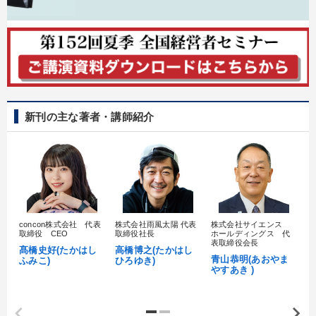
新刊の主な著者・講師紹介
concon株式会社 代表
株式会社雨風太陽 代表
株式会社サイエンス
髙
取締役 CEO
取締役社長
ホールディングス 代
村
表取締役会長
髙橋史好(たかはし
高橋博之(たかはし
し
青山恭明(あおやま
ふみこ)
ひろゆき)
やすあき )