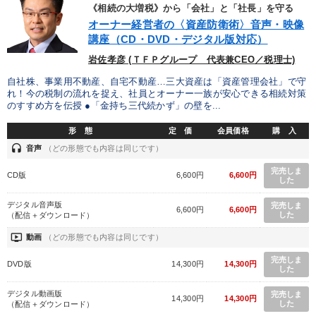
優秀各社の智恵と戦略
事業家のロマンと経営
《相続の大増税》から「会社」と「社長」を守る
オーナー経営者の〈資産防衛術〉音声・映像
若手異才経営者の発想
専門家のアドバイス
講座（CD・DVD・デジタル版対応）
岩佐孝彦 (ＴＦＰグループ 代表兼CEO／税理士)
リーダーの器量を学ぶ
自社株、事業用不動産、自宅不動産…三大資産は「資産管理会社」で守
れ！今の税制の流れを捉え、社員とオーナー一族が安心できる相続対策
のすすめ方を伝授 ●「金持ち三代続かず」の壁を...
テーマ
形 態
定 価
会員価格
購 入
headset
音声
（どの形態でも内容は同じです）
企業戦略に学ぶ
経営リーダーの考え方と戦略を学ぶ
完売しま
CD版
6,600円
6,600円
した
営業・社員研修
会社のパフォーマンスを高める講話
デジタル音声版
完売しま
6,600円
6,600円
「利上げ時代の最新・銀行対策」＋「不動産市況予測」＋「市場
した
（配信＋ダウンロード）
予測と株式投資」最新刊
ondemand_video
動画
（どの形態でも内容は同じです）
2025年夏季全国経営者セミナー収録講演ＣＤ・講演ＤＶＤ・デジ
タル版（音声／動画ストリーミング・ダウンロード）
完売しま
DVD版
14,300円
14,300円
した
デジタル動画版
完売しま
14,300円
14,300円
業種
した
（配信＋ダウンロード）