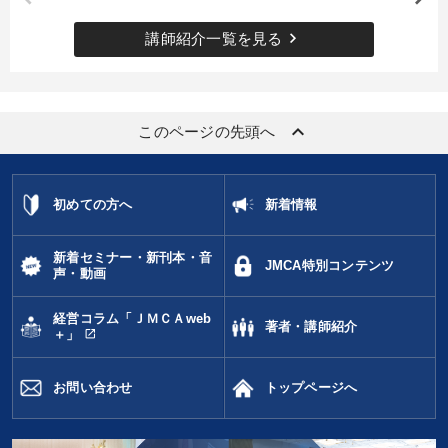
keyboard_arrow_right
講師紹介一覧を見る
keyboard_arrow_up
このページの先頭へ
初めての方へ
新着情報
新着セミナー・新刊本・音
JMCA特別コンテンツ
声・動画
経営コラム「ＪＭＣＡweb
著者・講師紹介
open_in_new
＋」
お問い合わせ
トップページへ