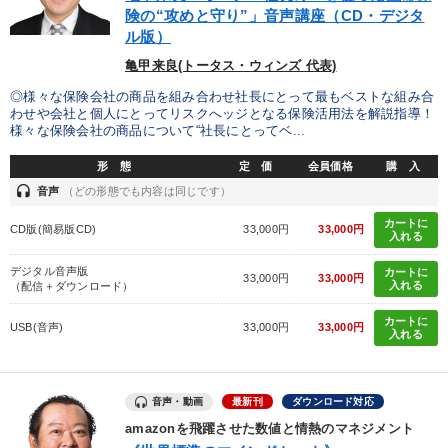
険の“攻めと守り”」音声講座（CD・デジタ
ル版）
新事業・新商品づくり
財務・数字力の向上
亀甲来良(トータス・ウィンズ 代表)
社長の姿勢を学びたい
財務・数字力の向上
◎様々な保険会社の商品を組み合わせ社長にとって最もベストな組み合
わせや会社と個人にとってリスクへッジとなる保険活用法を解説指導！
様々な保険会社の商品について“社長にとってベ...
財務・数字力の向上
発想力を磨きたい
形 態
定 価
会員価格
購 入
headset
音声
（どの形態でも内容は同じです）
キーワード
カートに
CD版(簡易版CD)
33,000円
33,000円
入れる
M&A
金利
賃金制度
お金の授業
繁盛
デジタル音声版
カートに
33,000円
33,000円
入れる
（配信＋ダウンロード）
企業再建
カートに
USB(音声)
33,000円
33,000円
入れる
※「更新」を押すと「カテゴリー」「目的別」「キーワード」を更新いただけます。
音声・動画
最新刊
ダウンロード対応
タグから探す
local_offer
refresh
更新する
amazonを飛躍させた数値と情熱のマネジメント
すべての音声・動画（全2077タイトル）からお探しいただけます