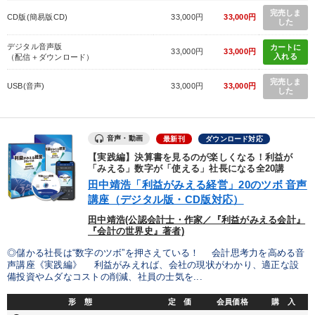
完売しま
CD版(簡易版CD)
33,000円
33,000円
した
デジタル音声版
カートに
33,000円
33,000円
入れる
（配信＋ダウンロード）
完売しま
USB(音声)
33,000円
33,000円
した
音声・動画
最新刊
ダウンロード対応
【実践編】決算書を見るのが楽しくなる！利益が
「みえる」数字が「使える」社長になる全20講
田中靖浩「利益がみえる経営」20のツボ 音声
講座（デジタル版・CD版対応）
田中靖浩(公認会計士・作家／『利益がみえる会計』
『会計の世界史』著者)
◎儲かる社長は“数字のツボ”を押さえている！ 会計思考力を高める音
声講座《実践編》 利益がみえれば、会社の現状がわかり、適正な設
備投資やムダなコストの削減、社員の士気を...
形 態
定 価
会員価格
購 入