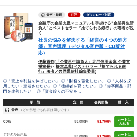
音声・動画
好評
ダウンロード対応
金融庁の企業支援マニュアルも手掛ける“企業再生請
負人”とベストセラー『捨てられる銀行』の著者が説
く
社長の悩みを解決する「経営の４つの処方
箋」音声講座（デジタル音声版・CD版対
応）
伊藤貢作(「企業再生請負人」北門信用金庫 企業支
援室長)
・
橋本卓典(ベストセラー『捨てられる銀
行』著者／共同通信社編集委員)
◎「売上や利益を伸ばしたい」 ◎「財務を強化したい」 ◎「人材を採
用したい・定着させたい」 ◎「後継者を育てたい」 ◎「赤字商品・部
門を改善したい」 ◎「資金繰りの不安を...
形 態
定 価
会員価格
購 入
headset
音声
（どの形態でも内容は同じです）
カートに
CD版
55,000円
51,700円
入れる
デジタル音声版
カートに
55,000円
51,700円