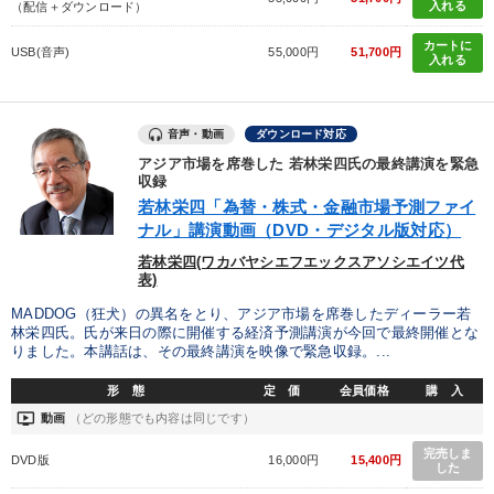
入れる
（配信＋ダウンロード）
カートに
USB(音声)
55,000円
51,700円
入れる
音声・動画
ダウンロード対応
アジア市場を席巻した 若林栄四氏の最終講演を緊急
収録
若林栄四「為替・株式・金融市場予測ファイ
ナル」講演動画（DVD・デジタル版対応）
若林栄四(ワカバヤシエフエックスアソシエイツ代
表)
MADDOG（狂犬）の異名をとり、アジア市場を席巻したディーラー若
林栄四氏。氏が来日の際に開催する経済予測講演が今回で最終開催とな
りました。本講話は、その最終講演を映像で緊急収録。...
形 態
定 価
会員価格
購 入
ondemand_video
動画
（どの形態でも内容は同じです）
完売しま
DVD版
16,000円
15,400円
した