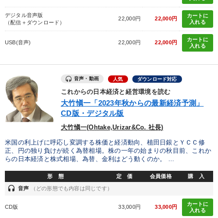
デジタル音声版
カートに
22,000円
22,000円
入れる
（配信＋ダウンロード）
カートに
USB(音声)
22,000円
22,000円
入れる
音声・動画
人気
ダウンロード対応
これからの日本経済と経営環境を読む
大竹愼一「2023年秋からの最新経済予測」
CD版・デジタル版
大竹愼一(Ohtake,Urizar&Co. 社長)
米国の利上げに呼応し変調する株価と経済動向、植田日銀とＹＣＣ修
正、円の独り負けが続く為替相場。株の一年の始まりの秋目前、これか
らの日本経済と株式相場、為替、金利はどう動くのか。 ...
形 態
定 価
会員価格
購 入
headset
音声
（どの形態でも内容は同じです）
カートに
CD版
33,000円
33,000円
入れる