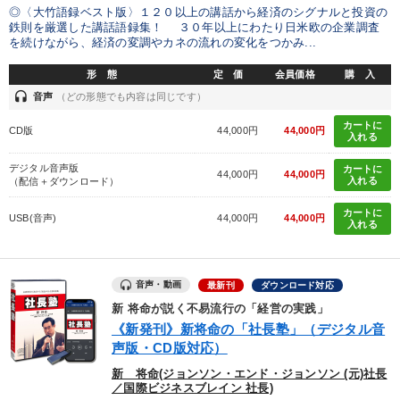
◎〈大竹語録ベスト版〉１２０以上の講話から経済のシグナルと投資の
鉄則を厳選した講話語録集！ ３０年以上にわたり日米欧の企業調査
を続けながら、経済の変調やカネの流れの変化をつかみ...
形 態
定 価
会員価格
購 入
headset
音声
（どの形態でも内容は同じです）
カートに
CD版
44,000円
44,000円
入れる
デジタル音声版
カートに
44,000円
44,000円
入れる
（配信＋ダウンロード）
カートに
USB(音声)
44,000円
44,000円
入れる
音声・動画
最新刊
ダウンロード対応
新 将命が説く不易流行の「経営の実践」
《新発刊》新将命の「社長塾」（デジタル音
声版・CD版対応）
新 将命(ジョンソン・エンド・ジョンソン (元)社長
／国際ビジネスブレイン 社長)