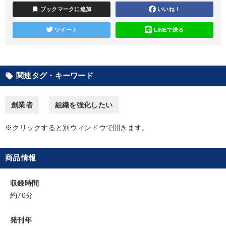
bookmark
ブックマークに追加
いいね！
カテゴリー
ツイート
LINEで送る
【1月】音声・映像
【6月】音声・映像
最新トレンドと時代の潮流を押さえる
関連タグ・キーワード
local_offer
会社のパフォーマンスを高める講話
企業戦略に学ぶ
創業者
組織を強化したい
「利上げ時代の最新・銀行対策」＋「不動産市況予測」＋「市場
予測と株式投資」最新刊
※クリックすると別ウィンドウで開きます。
2025年春季全国経営者セミナー収録講演ＣＤ・講演ＤＶＤ・デジ
タル版（音声／動画ストリーミング・ダウンロード）
商品情報
最新技術・トレンド
組織・採用・スキル
営業・社員研修
収録時間
成功哲学・人間学
改善・生産性向上
約70分
目的別
発刊年