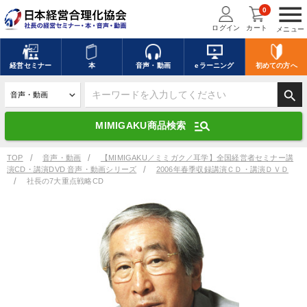
menu
0
ログイン
カート
メニュー
キーワードを入力して探す
edit
経営
セミナー
本
音声・動画
eラーニング
初めての方
へ
search
デジタル版対応のみ検索結果に表示する
manage_search
MIMIGAKU商品検索
search
上記の条件で検索
TOP
音声・動画
【MIMIGAKU／ミミガク／耳学】全国経営者セミナー講
演CD・講演DVD 音声・動画シリーズ
2006年春季収録講演ＣＤ・講演ＤＶＤ
社長の7大重点戦略CD
講演収録物を探す
mic
refresh
更新する
全国経営者セミナー講演収録物（全1315タイトル）からお探しいただけ
ます
カテゴリー