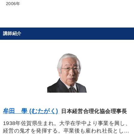
2006年
業績を伸ばしたい
パフォーマンス向上
社員研修を行いたい
財務・数字力の向上
講師紹介
組織を強化したい
経営を改善したい
キーワード
早わかり
リーダーシップ
多様性・ダイバーシティ
心を磨く
モチベーション
新技術
※「更新」を押すと「カテゴリー」「目的別」「キーワード」を更新いただけます。
牟田 學 (むたがく)
日本経営合理化協会理事長
タグから探す
local_offer
refresh
更新する
1938年佐賀県生まれ。大学在学中より事業を興し、
すべての音声・動画（全2076タイトル）からお探しいただけます
経営の鬼才を発揮する。卒業後も雇われ社長として