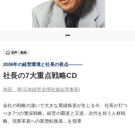
優秀各社の智恵と戦略
事業家のロマンと経営
若手異才経営者の発想
専門家のアドバイス
リーダーの器量を学ぶ
テーマ
音声・動画
2006年の経営環境と社長の視点―――
2025年夏季全国経営者セミナー収録講演ＣＤ・講演ＤＶＤ・デジ
タル版（音声／動画ストリーミング・ダウンロード）
社長の7大重点戦略CD
仕事のスキルと人間力を高める知恵を身につける
牟田 學
(日本経営合理化協会理事長)
組織・採用・スキル
会社の戦略の違いで大きな業績格差が生じる今、社長が打つ
全国経営者セミナー収録〈売れ筋・人気〉音声＆動画20選
べき7つの繁栄戦略。経営の覇道と王道、次代を担う人材戦
組織と人を動かすマネジメント力を磨く
【12月】音声・映像
略、現業革新への業態転換策…を指導