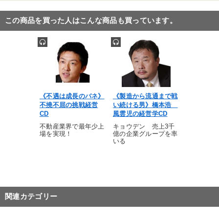
この商品を買った人はこんな商品も買っています。
《不遇は成長のバネ》
《製造から流通まで戦
不撓不屈の挑戦経営
い続ける男》橋本浩
CD
風雲児の経営学CD
不動産業界で最年少上
キョウデン 売上3千
場を実現！
億の企業グループを率
いる
関連カテゴリー