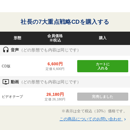
倒産寸前の会社を次々と再建。自ら創業した五社の
タグ・キーワード
社長・オーナーと数社の役員を兼務。50年の実務体
験に裏打ちされた骨太の経営思想と手腕をもとに、
社長の7大重点戦略CDを購入する
「幾代にもわたる事業の繁栄」を情熱的に指導。こ
資産運用
資産保全
マーケティング
れまでに、延べ約10万社に及ぶ全国の社長が指導を
会員価格
ランチェスター戦略
新技術
賃金制度
創業者
形態
購入
受けた、社長業「知行合一」の人である。その魅力
※税込
に、多くの社長が集い、自ら主宰するオーナー社
headset
音声
（どの形態でも内容は同じです）
経営計画
リーダーシップ
MBA
ドラッカー
金利
長・会長塾だけでも『実学の門』『地球の会』『無
門塾』『花伝の会』『会長倶楽部』など、10以上を
ブランディング
お金の授業
繁盛
生産性向上
6,600円
カートに
CD版
入れる
数える。1965年、弱冠27歳にして、多くの財界人
定価 6,600円
会社を守る
海外の成功事例
教育
プレゼン
や専門家のすすめで経営指導機関である、日本経営
ondemand_video
動画
（どの形態でも内容は同じです）
合理化協会を設立。玉川大学大学院教授などを歴任
中小企業
イノベーション
企業文化
コロナ禍対策
のほか、画家、著述家などいくつものステージで活
26,180円
ビデオテープ
完売しました
躍している。最新刊「社長のいき方」他、著書多
定価 26,180円
※「更新」を押すと「タグ・キーワード」を更新いただけます。
数。
※表示は全て税込（10%）価格です。
この商品についてのお問い合わせ
keyboard_arrow_right