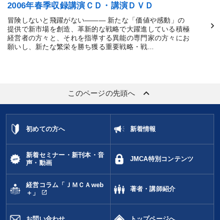
2006年春季収録講演ＣＤ・講演ＤＶＤ
冒険しないと飛躍がない――― 新たな「価値や感動」の
提供で新市場を創造、革新的な戦略で大躍進している積極
経営者の方々と、それを指導する異能の専門家の方々にお
願いし、新たな繁栄を勝ち獲る重要戦略・戦...
keyboard_arrow_up
このページの先頭へ
初めての方へ
新着情報
新着セミナー・新刊本・音
JMCA特別コンテンツ
声・動画
経営コラム「ＪＭＣＡweb
著者・講師紹介
open_in_new
＋」
お問い合わせ
トップページへ