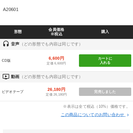
業種
A20601
製造業
卸売・小売・飲食業
建設・不動産業
会員価格
形態
購入
IT・サービス・金融業
コンサルタント
専門家
※税込
headset
音声
（どの形態でも内容は同じです）
キーワード
6,600円
カートに
CD版
入れる
定価 6,600円
コロナ禍対策
老舗企業
採用
スポーツ関係
ondemand_video
動画
（どの形態でも内容は同じです）
地方企業の勝ち方
サービス
26,180円
ビデオテープ
完売しました
定価 26,180円
※「更新」を押すと「テーマ」「キーワード」を更新いただけます。
※表示は全て税込（10%）価格です。
経営音声・動画を探す
ondemand_video
refresh
更新する
この商品についてのお問い合わせ
keyboard_arrow_right
全国経営者セミナー収録物以外の経営教材（全761タイトル）からお探
しいただけます