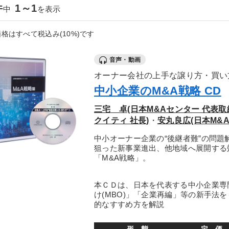
件
1～1
中
を表示
格はすべて税込み(10%)です
音声・動画
オーナー会社の上手な譲り方・買い
中小企業のM&A戦略 CD
三宅 卓(日本M&Aセンター 代表取
クイティ 社長)
・
安丸良広(日本M&
中小オーナー企業の“後継者難”の問題
狙った新事業進出、他地域へ展開する
「M&A戦略」。
本ＣＤは、日本を代表する中小企業専
け(MBO)」「企業再編」等の新手法
的なすすめ方を解説