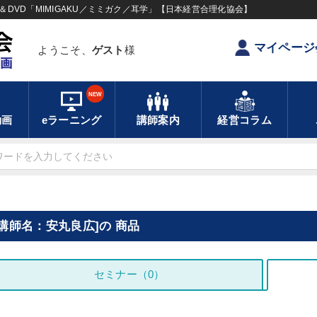
DVD「MIMIGAKU／ミミガク／耳学」【日本経営合理化協会】
マイページ
ようこそ、
ゲスト
様
NEW
動画
eラーニング
講師案内
経営コラム
[講師名：安丸良広]の 商品
セミナー（0）