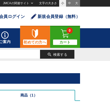
JMCAの関連サイト
文字の大きさ
小
中
大
会員ログイン
新規会員登録（無料）
0
ご案内
初めての方へ
カート
search
検索する
商品（1）