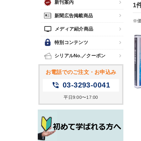
新刊案内
1
新聞広告掲載商品
※価
tv
メディア紹介商品
特別コンテンツ
シリアルNo.／クーポン
お電話でのご注文・お申込み
03-3293-0041
phone_in_talk
平日9:00〜17:00