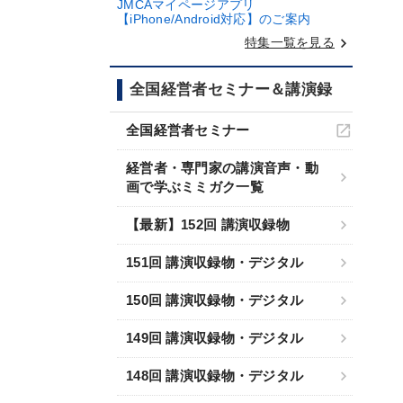
JMCAマイページアプリ
【iPhone/Android対応】のご案内
keyboard_arrow_right
特集一覧を見る
全国経営者セミナー＆講演録
全国経営者セミナー
経営者・専門家の講演音声・動
画で学ぶミミガク一覧
【最新】152回 講演収録物
151回 講演収録物・デジタル
150回 講演収録物・デジタル
149回 講演収録物・デジタル
148回 講演収録物・デジタル