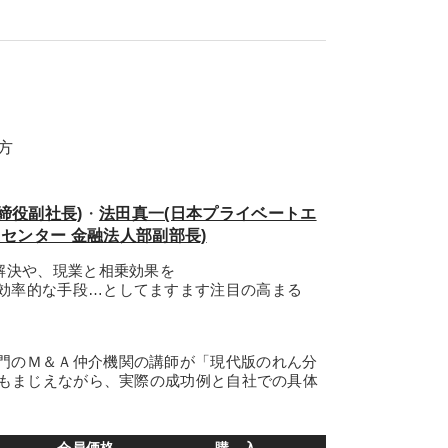
方
締役副社長)
・
法田真一(日本プライベートエ
Aセンター 金融法人部副部長)
解決や、現業と相乗効果を
効率的な手段…としてますます注目の高まる
門のＭ＆Ａ仲介機関の講師が「現代版のれん分
をもまじえながら、実際の成功例と自社での具体