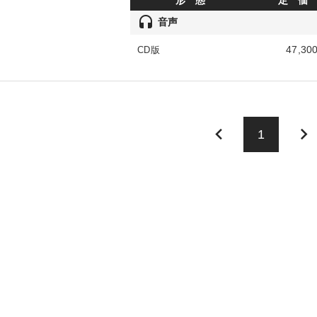
形 態
定 価
headset
音声
47,30
CD版
keyboard_arrow_left
keyboard_arrow_right
1