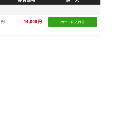
会員価格
購 入
0円
44,000円
カートに
入れる