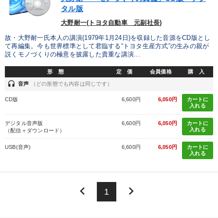
タル版
大野耐一(トヨタ自動車 元副社長)
故・大野耐一氏本人の講演(1979年1月24日)を収録した音源をCD版とし
て再編集。今も世界標準として君臨する“トヨタ生産方式”の生みの親が
説くモノづくりの極意を披露した貴重な講演...
形 態
定 価
会員価格
購 入
headset
音声
（どの形態でも内容は同じです）
CD版
6,600円
6,050円
カートに
入れる
デジタル音声版
6,600円
6,050円
カートに
入れる
（配信＋ダウンロード）
USB(音声)
6,600円
6,050円
カートに
入れる
keyboard_arrow_left
keyboard_arrow_right
1