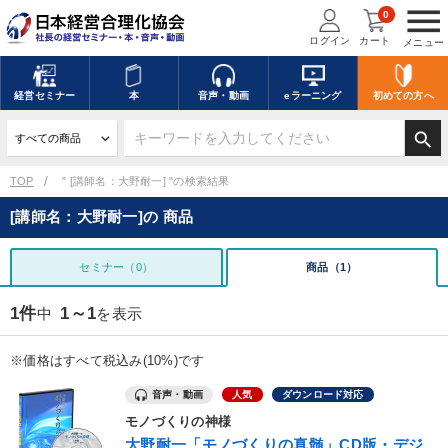
menu
0
ログイン
カート
メニュー
経営
セミナー
本
音声・動画
eラーニング
初めての方
へ
search
TOP
" [講師名：大野耐一] "の検索結果
[講師名：大野耐一]の 商品
セミナー（0）
商品（1）
1件
1～1
中
を表示
※価格はすべて税込み(10%)です
音声・動画
人気
ダウンロード対応
モノづくりの神様
大野耐一「モノづくりの真髄」CD版・デジ