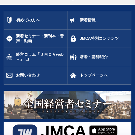
初めての方へ
新着情報
新着セミナー・新刊本・音
JMCA特別コンテンツ
声・動画
経営コラム「ＪＭＣＡweb
著者・講師紹介
open_in_new
＋」
お問い合わせ
トップページへ