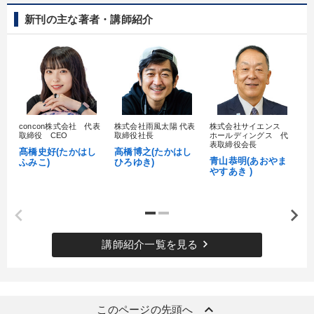
新刊の主な著者・講師紹介
concon株式会社 代表
株式会社雨風太陽 代表
株式会社サイエンス
髙
取締役 CEO
取締役社長
ホールディングス 代
村
表取締役会長
髙橋史好(たかはし
高橋博之(たかはし
し
青山恭明(あおやま
ふみこ)
ひろゆき)
やすあき )
keyboard_arrow_right
講師紹介一覧を見る
keyboard_arrow_up
このページの先頭へ