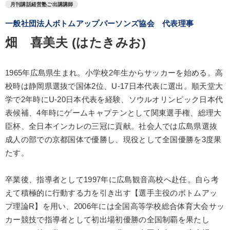
月刊講話経営塾ご出講講師
一般社団法人ボトムアップパーソンズ協会 代表理事
畑 喜美夫 (はたきみお)
1965年広島県生まれ。小学校2年生からサッカーを始める。高
校時は静岡県選抜で国体2位、U-17日本代表に選出。順天堂大
学で2年時にU-20日本代表を経験、ソウルオリンピック日本代
表候補、4年時にゲームキャプテンとして関東選手権、総理大
臣杯、全日本インカレの三冠に貢献。社会人では広島県選抜
成人の部での京都国体で優勝し、現役として全国優勝を3度果
たす。
卒業後、指導者として1997年に広島観音高校へ赴任。自ら考
えて積極的に行動する力を引き出す【選手主役のボトムアッ
プ理論R】を用い、2006年には全国高等学校総合体育大会サッ
カー競技で指導者として初出場初優勝の全国制覇を果たし