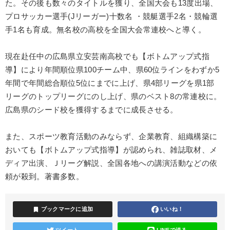
た。その後も数々のタイトルを獲り、全国大会も13度出場、
プロサッカー選手(Jリーガー)十数名 ・競艇選手2名・競輪選
手1名も育成。無名校の高校を全国大会常連校へと導く。
現在赴任中の広島県立安芸南高校でも【ボトムアップ式指
導】により年間順位県100チーム中、県60位ラインをわずか5
年間で年間総合順位5位にまでに上げ、県4部リーグを県1部
リーグのトップリーグにのし上げ、県のベスト8の常連校に。
広島県のシード校を獲得するまでに成長させる。
また、スポーツ教育活動のみならず、企業教育、組織構築に
おいても【ボトムアップ式指導】が認められ、雑誌取材、メ
ディア出演、Ｊリーグ解説、全国各地への講演活動などの依
頼が殺到。著書多数。
bookmark
ブックマークに追加
いいね！