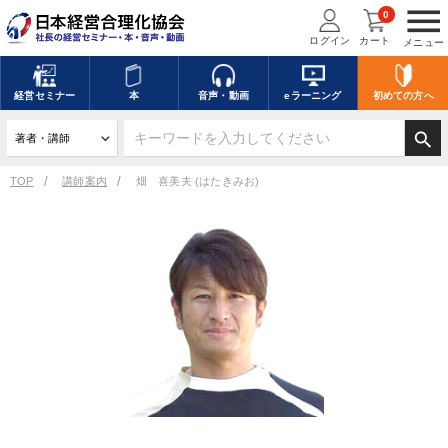
menu
0
ログイン
カート
メニュー
経営
セミナー
本
音声・動画
eラーニング
初めての方
へ
search
TOP
講師案内
畑 喜美夫 (はたきみお)