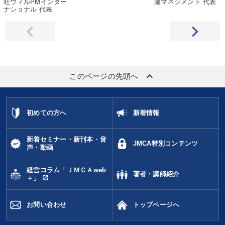
社ウィルPMインター
藤マネジメント 代表
ナショナル 代表
keyboard_arrow_up
このページの先頭へ
初めての方へ
新着情報
新着セミナー・新刊本・音
JMCA特別コンテンツ
声・動画
経営コラム「ＪＭＣＡweb
著者・講師紹介
open_in_new
＋」
お問い合わせ
トップページへ