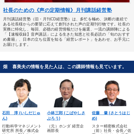
社長のための《声の定期情報》月刊講話経営塾
月刊講話経営塾（旧・月刊CD経営塾）は、多忙を極め、決断の連続で
ある社長様からの要望に応えて創刊された声の定期刊行物です。社長の
実務に特化し、毎回、必聴の経営情報だけを厳選、一流の講師陣による
「【速報収録】音声講話」による生きた知恵と社長必読の「旬のおすす
め書籍」、日本の立ち位置を知る「経営レポート」をあわせ、お手元に
お届けします。
畑 喜美夫の情報を見た人は、この講師情報も見ています。
石田 淳 (いしだじゅ
小林三郎 (こばやしさ
佐藤 肇 (さとうはじ
ん)
ぶろう)
め)
行動科学マネジメント
（元）ホンダ 経営企
スター精密株式会社
研究所 所長／株式会
画部長
（前）社長・会長／佐