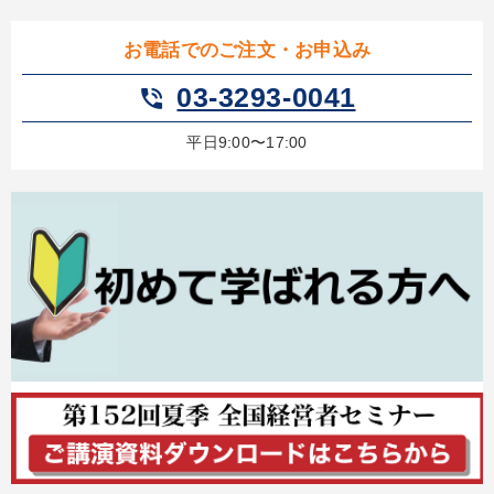
【最新刊】時代を超える経営150の言葉＋社長のスピーチ・話材
お電話でのご注文・お申込み
集２タイトル
03-3293-0041
phone_in_talk
営業・社員研修
【6月】音声・映像
平日9:00〜17:00
「利上げ時代の最新・銀行対策」＋「不動産市況予測」＋「市場
予測と株式投資」最新刊
資産戦略
数字・税務・決算書
【2月】音声・映像
歴史・古典に学ぶ実務講話
大竹愼一書籍
経済・景気・相場予測
目的別
財務・数字力の向上
財務・数字力の向上
新事業・新商品づくり
パフォーマンス向上