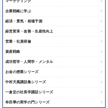
マーケティング
キーワード
企業戦略に学ぶ
MBA
理念・パーパス
中村天風
上場企業
経済・景気・相場予測
両利きの経営
大竹愼一
経営変革・改善・生産性向上
営業・社員研修
※「更新」を押すと「テーマ」「キーワード」を更新いただけます。
資産戦略
経営音声・動画を探す
ondemand_video
refresh
更新する
成功哲学・人間学・メンタル
全国経営者セミナー収録物以外の経営教材（全762タイトル）からお探
しいただけます
お金の授業シリーズ
カテゴリー
中村天風講話集シリーズ
一倉定の社長学講話シリーズ
全国経営者セミナー収録〈売れ筋・人気〉音声＆動画20選
牟田學の実学の門シリーズ
改善・生産性向上