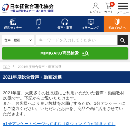
menu
0
ログイン
カート
メニュー
キーワードを入力して探す
edit
経営
セミナー
本
音声・動画
eラーニング
初めての方
へ
search
デジタル版対応のみ検索結果に表示する
manage_search
MIMIGAKU商品検索
search
上記の条件で検索
TOP
2021年度総合音声・動画20選
2021年度総合音声・動画20選
講演収録物を探す
mic
refresh
更新する
2021年度、大変多くの社長様にご利用いただいた音声・動画教材
20選です。下記からご覧いただけます。
全国経営者セミナー講演収録物（全1315タイトル）からお探しいただけ
ます
また、お客様へより良い教材をお届けするため、1分アンケートに
もご協力ください。いただいたお声を、商品企画に活用させてい
ただきます。
カテゴリー
●1分アンケートページへすすむ（別ウィンドウが開きます）