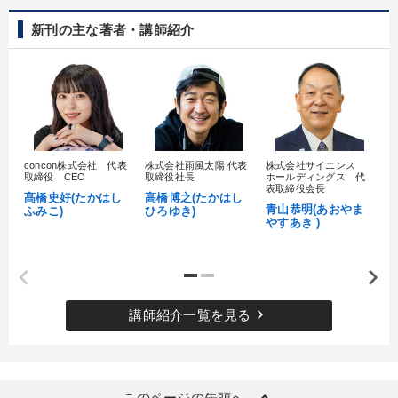
財務・数字力の向上
業績を伸ばしたい
新刊の主な著者・講師紹介
キーワード
IT・デジタル活用
企業文化
インフレ対策・値上げ
concon株式会社 代表
株式会社雨風太陽 代表
株式会社サイエンス
髙
インバウンド
相続・事業承継
リピート
取締役 CEO
取締役社長
ホールディングス 代
村
表取締役会長
髙橋史好(たかはし
高橋博之(たかはし
し
青山恭明(あおやま
ふみこ)
ひろゆき)
※「更新」を押すと「カテゴリー」「目的別」「キーワード」を更新いただけます。
やすあき )
タグから探す
local_offer
refresh
更新する
すべての音声・動画（全2077タイトル）からお探しいただけます
keyboard_arrow_right
講師紹介一覧を見る
タグ・キーワード
会社数字を学ぶ
不動産投資
心を磨く
井上和弘
keyboard_arrow_up
このページの先頭へ