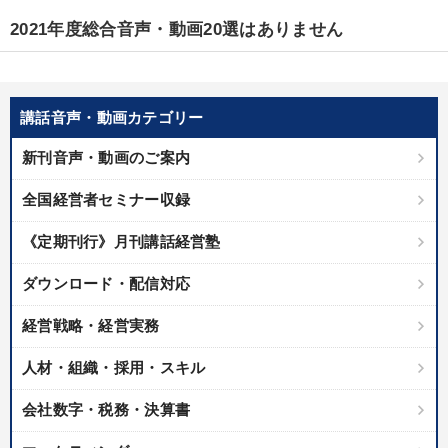
優秀各社の智恵と戦略
事業家のロマンと経営
2021年度総合音声・動画20選はありません
若手異才経営者の発想
専門家のアドバイス
リーダーの器量を学ぶ
講話音声・動画カテゴリー
テーマ
新刊音声・動画のご案内
全国経営者セミナー収録
【3月】音声・映像
最新技術・トレンド
営業・社員研修
《定期刊行》月刊講話経営塾
数字・税務・決算書
経営戦略・経営実務
147回春季大会
ダウンロード・配信対応
業種
経営戦略・経営実務
人材・組織・採用・スキル
製造業
卸売・小売・飲食業
建設・不動産業
会社数字・税務・決算書
IT・サービス・金融業
コンサルタント
専門家