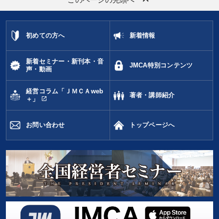
金利
労務問題・リスク対策
資産運用
未来先見
初めての方へ
新着情報
早分かり
プロ経営者
FCビジネス
経営計画
広報・PR
会社を守る
スポーツ関連
販売戦略
新着セミナー・新刊本・音
JMCA特別コンテンツ
声・動画
人事戦略
モノづくり
IT・デジタル活用
賃金制度
経営コラム「ＪＭＣＡweb
著者・講師紹介
open_in_new
＋」
M&A
節税
企業成長
感動講話
お問い合わせ
トップページへ
※「更新」を押すと「タグ・キーワード」を更新いただけます。