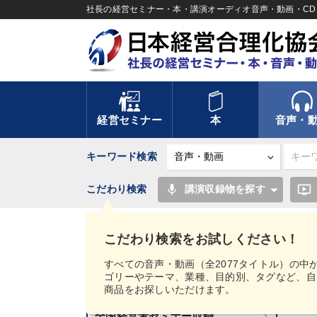
社長の経営セミナー・本・講演オーディオ音声・動画・CD＆
経営セミナー
本
音声・
キーワード検索
mic
ondemand_video
こだわり検索
講演収録物を探す
TOP
【2023年2月】音声・映像ご案内商品
こだわり検索をお試しください！
講話音声・動画カテゴリー
すべての音声・動画（全2077タイトル）の中
ゴリーやテーマ、業種、目的別、タグなど、自
新刊音声・動画のご案内
商品をお探しいただけます。
【
全国経営者セミナー収録