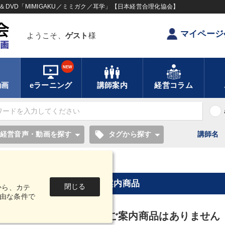
DVD「MIMIGAKU／ミミガク／耳学」【日本経営合理化協会】
マイページ
ようこそ、
ゲスト
様
NEW
動画
eラーニング
講師案内
経営コラム
local_offer
経営音声・動画を探す
タグから探す
講師名
【2023年2月】音声・映像ご案内商品
閉じる
から、カテ
由な条件で
2023年2月】音声・映像ご案内商品はありません