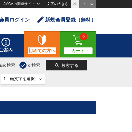
JMCAの関連サイト
文字の大きさ
小
中
大
会員ログイン
新規会員登録（無料）
0
ご案内
初めての方へ
カート
search
and検索
or検索
検索する