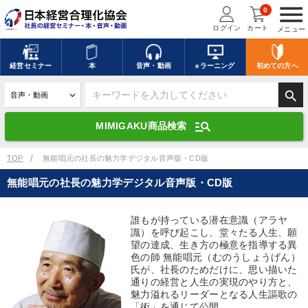
menu
0
ログイン
カート
メニュー
キーワードを入力して探す
edit
経営
セミナー
本
音声・動画
eラーニング
初めての方
へ
search
デジタル版対応のみ検索結果に表示する
manage_search
MIMIGAKU商品検索
search
上記の条件で検索
TOP
無能唱元の社長の魅力学デジタル音声版・CD版
無能唱元の社長の魅力学デジタル音声版・CD版
講演収録物を探す
mic
refresh
更新する
誰もが持っている潜在意識（アラヤ
識）を呼び起こし、堂々たる人生、願
全国経営者セミナー講演収録物（全1315タイトル）からお探しいただけ
ます
望の達成、生き方の極意を指導する異
色の師 無能唱元（むのうしょうげん）
氏が、社長のためだけに、思い描いた
カテゴリー
通りの経営と人生の実現のやり方と、
魅力溢れるリーダーとなる人生謳歌の
「術」を通じて公開。