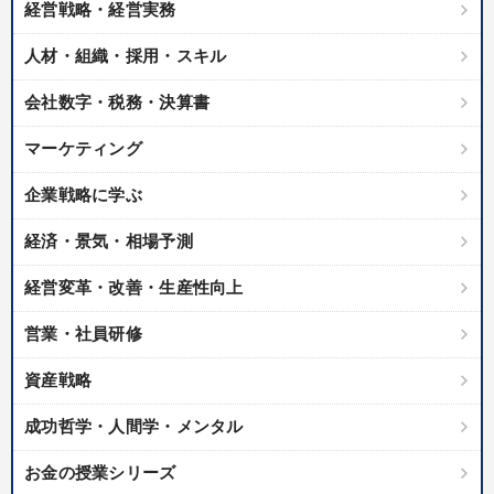
経営戦略・経営実務
製造業
卸売・小売・飲食業
建設・不動産業
人材・組織・採用・スキル
IT・サービス・金融業
コンサルタント
専門家
会社数字・税務・決算書
キーワード
マーケティング
井上和弘
異発想
営業力強化
マネジメント
DX
企業戦略に学ぶ
採用
経済・景気・相場予測
経営変革・改善・生産性向上
※「更新」を押すと「テーマ」「キーワード」を更新いただけます。
営業・社員研修
経営音声・動画を探す
ondemand_video
refresh
更新する
資産戦略
全国経営者セミナー収録物以外の経営教材（全762タイトル）からお探
しいただけます
成功哲学・人間学・メンタル
カテゴリー
お金の授業シリーズ