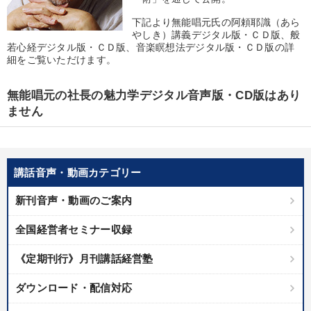
優秀各社の智恵と戦略
事業家のロマンと経営
下記より無能唱元氏の阿頼耶識（あら
やしき）講義デジタル版・ＣＤ版、般
若手異才経営者の発想
専門家のアドバイス
若心経デジタル版・ＣＤ版、音楽瞑想法デジタル版・ＣＤ版の詳
細をご覧いただけます。
リーダーの器量を学ぶ
無能唱元の社長の魅力学デジタル音声版・CD版はあり
テーマ
ません
【2月】音声・映像
講話音声・動画カテゴリー
仕事のスキルと人間力を高める知恵を身につける
新刊音声・動画のご案内
数字・税務・決算書
営業・社員研修
全国経営者セミナー収録
経済・景気・相場予測
成功哲学・人間学
《定期刊行》月刊講話経営塾
業種
ダウンロード・配信対応