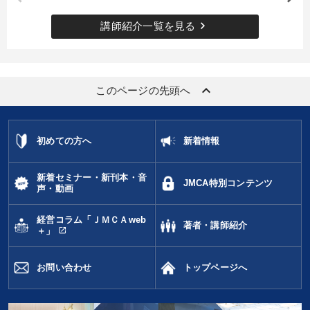
keyboard_arrow_right
講師紹介一覧を見る
ブランディング
新技術
デジタルマーケティング
企業文化
地方企業の勝ち方
コミュニケーション
keyboard_arrow_up
このページの先頭へ
対談・座談会
老舗企業
話し方
AI
トレンド
運勢・先見
女性経営者
デザイン
上場企業
初めての方へ
新着情報
稲盛和夫
経営計画
一流人
営業力強化
リピート
新着セミナー・新刊本・音
両利きの経営
株式市場
商品開発
JMCA特別コンテンツ
声・動画
ランチェスター戦略
経営コラム「ＪＭＣＡweb
著者・講師紹介
open_in_new
＋」
※「更新」を押すと「タグ・キーワード」を更新いただけます。
お問い合わせ
トップページへ