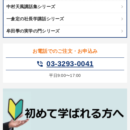
中村天風講話集シリーズ
改善・生産性向上
マーケティング
営業・社員研修
一倉定の社長学講話シリーズ
最新技術・トレンド
組織・採用・スキル
牟田學の実学の門シリーズ
2026年春季全国経営者セミナー収録講演ＣＤ・講演ＤＶＤ・デジ
タル版（音声／動画ストリーミング・ダウンロード）
「儲けの本質」を突く
お電話でのご注文・お申込み
03-3293-0041
phone_in_talk
【最新刊】時代を超える経営150の言葉＋社長のスピーチ・話材
集２タイトル
平日9:00〜17:00
経営戦略・経営実務
【6月】音声・映像
大竹愼一書籍
【最新刊】精神科医・和田秀樹の「老いない力」＋健康な社長と
会社をつくる厳選講話
目的別
発想力を磨きたい
財務・数字力の向上