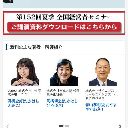
経営体系を学びたい
後継者に聞かせたい
パフォーマンス向上
財務・数字力の向上
キーワード
新刊の主な著者・講師紹介
お金の授業
賃金制度
成功哲学
聞き手・作間信司
伝統・文化
早分かり
※「更新」を押すと「カテゴリー」「目的別」「キーワード」を更新いただけます。
concon株式会社 代表
株式会社雨風太陽 代表
株式会社サイエンス
髙
取締役 CEO
取締役社長
ホールディングス 代
村
表取締役会長
タグから探す
local_offer
refresh
髙橋史好(たかはし
高橋博之(たかはし
更新する
し
青山恭明(あおやま
ふみこ)
ひろゆき)
やすあき )
すべての音声・動画（全2077タイトル）からお探しいただけます
タグ・キーワード